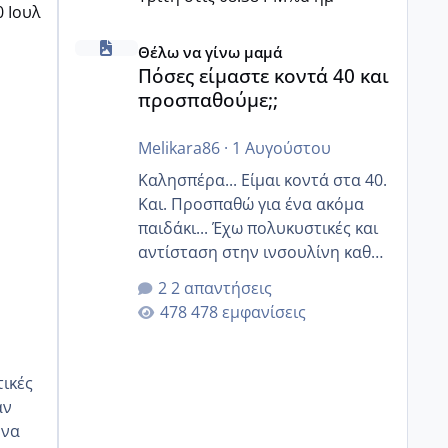
0 Ιουλ
Πόσες είμαστε κοντά 40 και προσπαθούμε;;
Θέλω να γίνω μαμά
Πόσες είμαστε κοντά 40 και
προσπαθούμε;;
Melikara86
·
1 Αυγούστου
Καλησπέρα... Είμαι κοντά στα 40.
Και. Προσπαθώ για ένα ακόμα
παιδάκι... Έχω πολυκυστικές και
αντίσταση στην ινσουλίνη καθώς
και χάσιμοτο! Έχω λίγα κιλά
2 απαντήσεις
παραπάνω και όσο κ αν
478 εμφανίσεις
προσπαθώ δεν χάνω εύκολα!
Προσπαθώ για ακόμη ένα παιδί
εδώ και 1,5 χρόνο! Θέλετε να
γράψετε όσες κοπέλες είστε σε
αν
παρόμοια φάση;; Αυτή την
στιγμή έχω δύο χαμένους