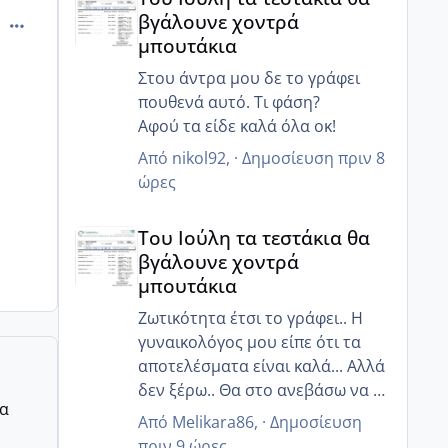
πήγα εχτές παράγγειλα και της
βγάλουνε χοντρά
comment_504961
τούρτες τα έχω κανονίσει όλα
μπουτάκια
περιμένουν πως και πως 😂
Στου άντρα μου δε το γράφει
πουθενά αυτό. Τι φάση?
Αφού τα είδε καλά όλα οκ!
Από
nikol92
, ·
Δημοσίευση
πριν 8
ώρες
Του Ιούλη τα τεστάκια θα βγάλουνε χοντρά μπουτά
Του Ιούλη τα τεστάκια θα
βγάλουνε χοντρά
μπουτάκια
Ζωτικότητα έτσι το γράφει.. Η
γυναικολόγος μου είπε ότι τα
αποτελέσματα είναι καλά... Αλλά
δεν ξέρω.. Θα στο ανεβάσω να το
ρα
δεις κ εσύ
Από
Melikara86
, ·
Δημοσίευση
πριν 9 ώρες