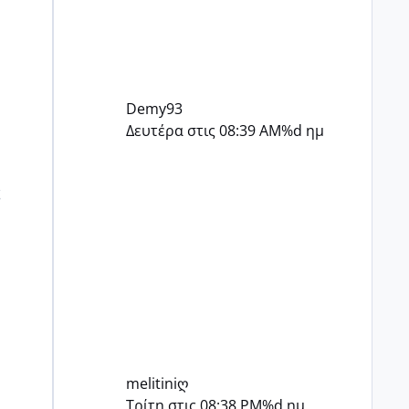
Demy93
Δευτέρα στις 08:39 AM
%d ημ
ς
melitiniღ
Τρίτη στις 08:38 PM
%d ημ