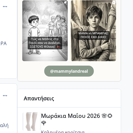
comment_13709
ΩΡΑ
@mammylandreal
comment_502881
Απαντήσεις
Μωράκια Μαΐου 2026 🌸🌻🌹
Μωράκια Μαΐου 2026 🌸🌻
🌹
καλή
Καλημέρα κορίτσια