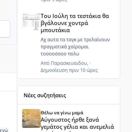
Του Ιούλη τα τεστάκια θα βγάλουνε χοντρά μπουτά
Του Ιούλη τα τεστάκια θα
βγάλουνε χοντρά
μπουτάκια
Αχ αυτα τα ταγκ με τρελαίνουν
πραγματικά χαίρομαι
τοοοοσοοο πολυ
Από
Παρασκευαιδου
, ·
Δημοσίευση
πριν 10 ώρες
Νέες συζητήσεις
Αύγουστος ήρθε ξανά γεμάτος γέλια και ανεμελιά μ
Θέλω να γίνω μαμά
Αύγουστος ήρθε ξανά
γεμάτος γέλια και ανεμελιά