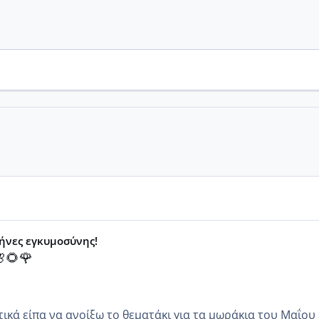
μήνες εγκυμοσύνης!
🌻🌹
κά είπα να ανοίξω το θεματάκι για τα μωράκια του Μαΐου εγώ