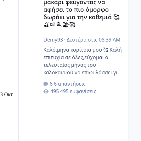
μακάρι φεύγοντας να
αφήσει το πιο όμορφο
δωράκι για την καθεμιά 🥰
🍒🍉🏝️🏖️🥰
Demy93
·
Δευτέρα στις 08:39 AM
Καλό.μηνα κορίτσια μου 🥰 Καλή
επιτυχία σε όλες,εύχομαι ο
τελευταίος μήνας του
καλοκαιριού να επιφυλάσσει για
όλες σας την πιο όμορφη
6 απαντήσεις
έκπληξη 🧿 @Elk @Melikara86
495 εμφανίσεις
3 Οκτ
@Παρασκευαιδου @Zenia z
@melitiniღ @Christi.D. @flowerv
@Riaa @Ngsofia