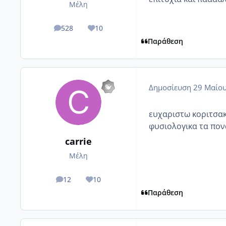
Μέλη
528
10
posts
Reputation
Παράθεση
Δημοσίευση
29 Μαίου
ευχαριστω κοριτσακι
φυσιολογικα τα πον
carrie
Μέλη
12
10
posts
Reputation
Παράθεση