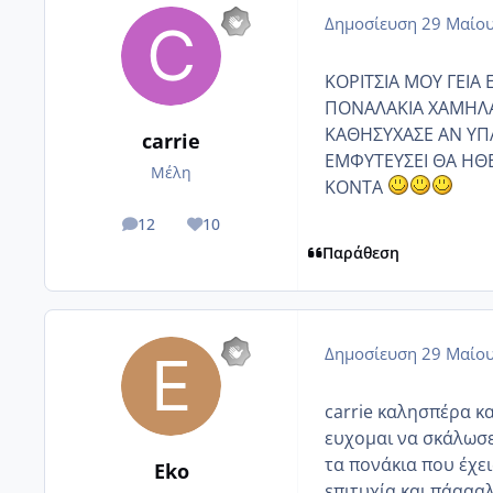
Δημοσίευση
29 Μαίου
ΚΟΡΙΤΣΙΑ ΜΟΥ ΓΕΙΑ
ΠΟΝΑΛΑΚΙΑ ΧΑΜΗΛΑ
ΚΑΘΗΣΥΧΑΣΕ ΑΝ ΥΠ
carrie
ΕΜΦΥΤΕΥΣΕΙ ΘΑ ΗΘΕ
Μέλη
ΚΟΝΤΑ
12
10
posts
Reputation
Παράθεση
Δημοσίευση
29 Μαίου
carrie καλησπέρα και
ευχομαι να σκάλωσε
τα πονάκια που έχει
Eko
επιτυχία και πάαααλ