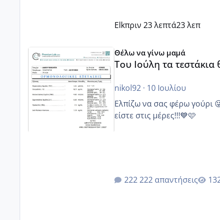
Elk
πριν 23 λεπτά
23 λεπ
Του Ιούλη τα τεστάκια θα βγάλουνε χοντρά μπουτάκι
Θέλω να γίνω μαμά
Του Ιούλη τα τεστάκια
nikol92
·
10 Ιουλίου
Ελπίζω να σας φέρω γούρι 
είστε στις μέρες!!!💙🩷
222 απαντήσεις