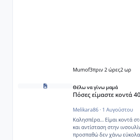
Mumof3
πριν 2 ώρες
2 ωρ
Πόσες είμαστε κοντά 40 και προσπαθούμε;;
Θέλω να γίνω μαμά
Πόσες είμαστε κοντά 4
Melikara86
·
1 Αυγούστου
Καλησπέρα... Είμαι κοντά στα 40. 
και αντίσταση στην ινσουλί
προσπαθώ δεν χάνω εύκολα! Προσπαθώ για ακόμη ένα παιδί εδώ και 1,5 χρόνο! Θέλετε