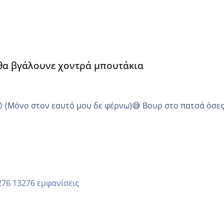
α
 θα βγάλουνε χοντρά μπουτάκια
😜 (Μόνο στον εαυτό μου δε φέρνω)😅 Βουρ στο πατσά όσε
13276 εμφανίσεις