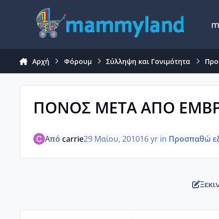
Μετάβαση σε περιεχόμενο
m
Αρχή
Φόρουμ
Σύλληψη και Γονιμότητα
Προ
ΠΟΝΟΣ ΜΕΤΑ ΑΠΟ ΕΜΒ
Από
carrie
29 Μαίου, 2010
16 yr
in
Προσπαθώ εδ
Ξεκι