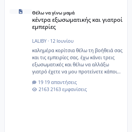
κέντρα εξωσωματικής και γιατροί εμπερίες
Θέλω να γίνω μαμά
κέντρα εξωσωματικής και γιατροί
εμπερίες
LALIBY
·
12 Ιουνίου
καλημέρα κορίτσια θέλω τη βοήθειά σας
και τις εμπειρίες σας. έχω κάνει τρεις
εξωσωματικές και θέλω να αλλάξω
γιατρό έχετε να μου προτείνετε κάποιον
που μείνατε ευχαριστημένες και είχατε
19 απαντήσεις
επιιτυχία? έκανα στο υγεία με τον
2163 εμφανίσεις
ζερβομανωλάκη (δεν το εψαξε καθόλου
το θέμα δεν μου άρεσε καθο΄λου) και
στο γένεσις με τον πάντο