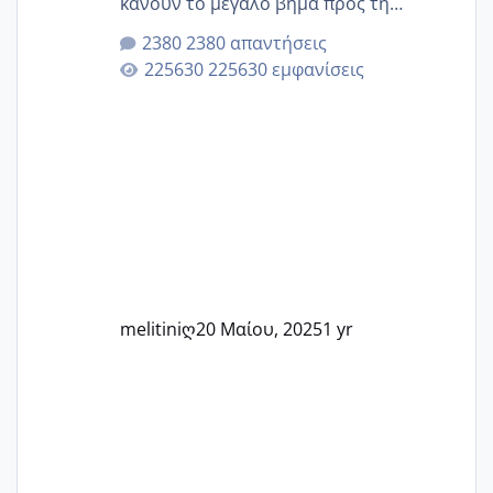
κάνουν το μεγάλο βήμα προς τη
μητρότητα μέσω εξωσωματικής το 2025.
2380 απαντήσεις
Εδώ θα μοιραστούμε αγωνίες, χαρές,
225630 εμφανίσεις
εμπειρίες και κάθε μικρή ή μεγάλη
στιγμή αυτού του ξεχωριστού ταξιδιού.
Καμία δεν είναι μόνη – όλες μαζί
μπορούμε να στηρίξουμε η μία την
άλλη, να δώσουμε κουράγιο στις
δύσκολες στιγμές και να γιορτάσουμε
τις μικρές και μεγάλες νίκες. Είτε είστε
στο στάδιο της προετοιμασίας, είτε
ετοιμάζεστε
melitiniღ
20 Μαίου, 2025
1 yr