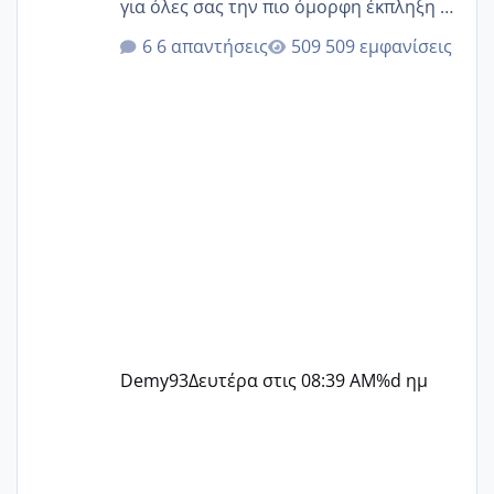
για όλες σας την πιο όμορφη έκπληξη 🧿
@Elk @Melikara86 @Παρασκευαιδου
6 απαντήσεις
509 εμφανίσεις
@Zenia z @melitiniღ @Christi.D.
@flowerv @Riaa @Ngsofia
Demy93
Δευτέρα στις 08:39 AM
%d ημ