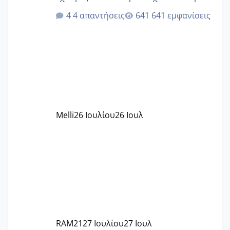
ότι το βαουτσερ καλύπτει όλα τα
4 απαντήσεις
641 εμφανίσεις
δίδακτρα και τα τροφεια του ιδιωτικού
παιδικού σταθμού για όποιον το έχει
πάρει. Οι παιδικοί σταθμοί έχουν
υπογράψει σύμβαση με την ΕΕΤΑΑ ότι
δέχονται παιδιά με βαουτσερ και ότι
αυτό τα καλύπτει όλα εκτός από έξτρα
όπως σχολικό λεωφορείο κτλ. Είναι
παράνομο να χρεώνουν κάτι επιπλέον.
Melli
26 Ιουλίου
26 Ιουλ
Εγώ πήγα σε έναν ιδιωτικό παιδικό στ
RAM21
27 Ιουλίου
27 Ιουλ