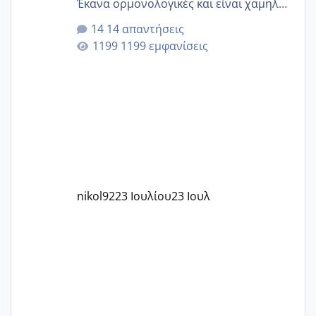
Έκανα ορμονολογικές και είναι χαμηλή
για την ηλικία μου.. Είχα ήδη μια
14 απαντήσεις
εγκυμοσύνη, που έπρεπε να τερματιστεί
1199 εμφανίσεις
στην 27η εβδομάδα και προσπαθώ 7
μήνες ήδη και αρχίζω να αγχώνομαι με
το 1,18... Είμαι 33.. Κάποια που να έμεινε
με χαμηλή άμη???
nikol92
23 Ιουλίου
23 Ιουλ