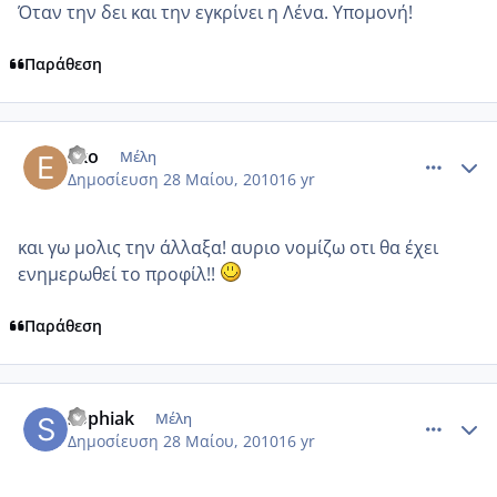
Όταν την δει και την εγκρίνει η Λένα. Υπομονή!
Παράθεση
comment_502411
Author stats
Eko
Μέλη
Δημοσίευση
28 Μαίου, 2010
16 yr
και γω μολις την άλλαξα! αυριο νομίζω οτι θα έχει
ενημερωθεί το προφίλ!!
Παράθεση
comment_502418
Author stats
sophiak
Μέλη
Δημοσίευση
28 Μαίου, 2010
16 yr