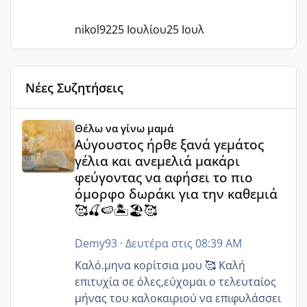
nikol92
25 Ιουλίου
25 Ιουλ
Νέες Συζητήσεις
Αύγουστος ήρθε ξανά γεμάτος γέλια και ανεμελιά μακάρι 
Θέλω να γίνω μαμά
Αύγουστος ήρθε ξανά γεμάτος
γέλια και ανεμελιά μακάρι
φεύγοντας να αφήσει το πιο
όμορφο δωράκι για την καθεμιά
🥰🍒🍉🏝️🏖️🥰
Demy93
·
Δευτέρα στις 08:39 AM
Καλό.μηνα κορίτσια μου 🥰 Καλή
επιτυχία σε όλες,εύχομαι ο τελευταίος
μήνας του καλοκαιριού να επιφυλάσσει