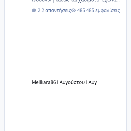
κιλά παραπάνω και όσο κ αν προσπαθώ
2 απαντήσεις
485 εμφανίσεις
δεν χάνω εύκολα! Προσπαθώ για ακόμη
ένα παιδί εδώ και 1,5 χρόνο! Θέλετε να
γράψετε όσες κοπέλες είστε σε
παρόμοια φάση;; Αυτή την στιγμή έχω
δύο χαμένους κύκλους δεν έχω έρθει
περίοδο αυτό τον μήνα περίμενα 20 δεν
ήρθα απλά είδα λίγα ροζ έκανα υπέρηχο
την επομενη μέρα και το ενδομήτριό
ήταν 11,1 χιλιοστά πολύ κα
Melikara86
1 Αυγούστου
1 Αυγ