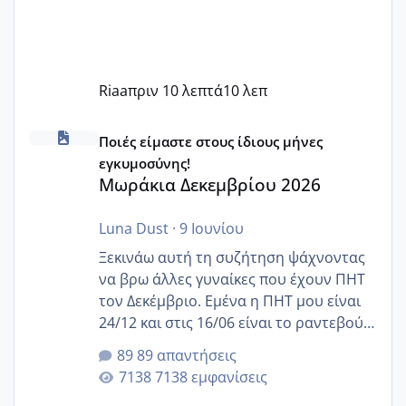
Riaa
πριν 10 λεπτά
10 λεπ
Μωράκια Δεκεμβρίου 2026
Ποιές είμαστε στους ίδιους μήνες
εγκυμοσύνης!
Μωράκια Δεκεμβρίου 2026
Luna Dust
·
9 Ιουνίου
Ξεκινάω αυτή τη συζήτηση ψάχνοντας
να βρω άλλες γυναίκες που έχουν ΠΗΤ
τον Δεκέμβριο. Εμένα η ΠΗΤ μου είναι
24/12 και στις 16/06 είναι το ραντεβού
της αυχενικής διαφάνειας. Έχω αρκετό
89 απαντήσεις
άγχος και οι μέρες δεν φαίνεται να
7138 εμφανίσεις
περνάνε με τίποτα.