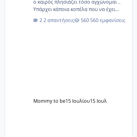
ο καιρός πλησιάζει τόσο αγχώνομαι ..
Υπάρχει κάποια κοπέλα που να έχει
παρόμοιο ιστορικό να μας πει την
2 απαντήσεις
560 εμφανίσεις
εμπειρία της;Να σημειώσω είναι η
δεύτερη εγκυμοσύνη μου και καισαρική
στην πρώτη είχα κάνει ολική νάρκωση
..βέβαια δεν είχα κανένα άγχος και
στρες ήταν επιλογή για ιατρικούς
λόγους της δεδομένης στιγμής.
Mommy to be
15 Ιουλίου
15 Ιουλ