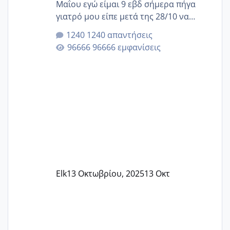
Μαΐου εγώ είμαι 9 εβδ σήμερα πήγα
γιατρό μου είπε μετά της 28/10 να
κλείσω ραντεβού για την αυχενική είναι
1240 απαντήσεις
καμιά άλλη κοπέλα να γεννάει Μάιο ;;
96666 εμφανίσεις
Elk
13 Οκτωβρίου, 2025
13 Οκτ