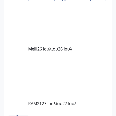
δίδακτρα και τα τροφεια του ιδιωτικού
παιδικού σταθμού για όποιον το έχει
πάρει. Οι παιδικοί σταθμοί έχουν
υπογράψει σύμβαση με την ΕΕΤΑΑ ότι
δέχονται παιδιά με βαουτσερ και ότι
αυτό τα καλύπτει όλα εκτός από έξτρα
όπως σχολικό λεωφορείο κτλ. Είναι
παράνομο να χρεώνουν κάτι επιπλέον.
Melli
26 Ιουλίου
26 Ιουλ
Εγώ πήγα σε έναν ιδιωτικό παιδικό στ
RAM21
27 Ιουλίου
27 Ιουλ
Χαμηλή άμη