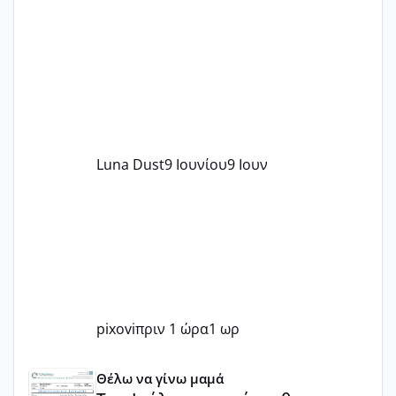
Luna Dust
9 Ιουνίου
9 Ιουν
pixovi
πριν 1 ώρα
1 ωρ
Του Ιούλη τα τεστάκια θα βγάλουνε χοντρά μπουτάκια
Θέλω να γίνω μαμά