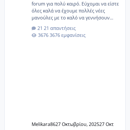
forum για πολύ καιρό. Εύχομαι να είστε
όλες καλά να έχουμε πολλές νέες
μανούλες με το καλό να γεννήσουν
αυτές που ήδη περιμένουν. Να πάρουν
21 απαντήσεις
γερα μωράκια στην αγκαλίτσα τους
3676 εμφανίσεις
🙏🏼🙏🏼 Ας πάμε λοιπόν στο θέμα μου.
Τελευταία περίοδο 25 σεπτεμβρίου
Εδώ και τέσσερις πέντε μέρες νιώθω
αρρωστη δεν έχω κουράγιο για τίποτα
πονάει πολύ το στήθος μου και τα δύο
και βάζω θερμόμετρο και έχω συνεχώς
37 με 37, 3 Έτσι λοιπόν είπα να κάνω
ένα τεστ την παρασ
Melikara86
27 Οκτωβρίου, 2025
27 Οκτ