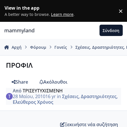
Μετάβαση σε περιεχόμενο
View in the app
×
D
A better way to browse.
Learn more
.
mammyland
Σύνδεση
Αρχή
Φόρουμ
Γονείς
Σχέσεις, Δραστηριότητες,
ΠΡΟΦΙΛ
Share
Ακόλουθοι
Από
ΤΡΙΣΕΥΤΥΧΙΣΜΕΝΗ
28 Μαίου, 2010
16 yr
in
Σχέσεις, Δραστηριότητες,
Ελεύθερος Χρόνος
Ξεκινήστε νέα συζήτηση