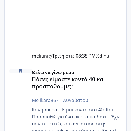
melitiniღ
Τρίτη στις 08:38 PM
%d ημ
Πόσες είμαστε κοντά 40 και προσπαθούμε;;
Θέλω να γίνω μαμά
Πόσες είμαστε κοντά 40 και
προσπαθούμε;;
Melikara86
·
1 Αυγούστου
Καλησπέρα... Είμαι κοντά στα 40. Και.
Προσπαθώ για ένα ακόμα παιδάκι... Έχω
πολυκυστικές και αντίσταση στην
ινσουλίνη καθώς και χάσιμοτο! Έχω λίγα