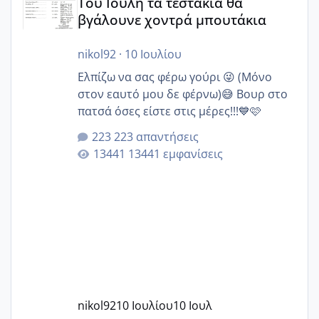
Του Ιούλη τα τεστάκια θα
βγάλουνε χοντρά μπουτάκια
nikol92
·
10 Ιουλίου
Ελπίζω να σας φέρω γούρι 😜 (Μόνο
στον εαυτό μου δε φέρνω)😅 Βουρ στο
πατσά όσες είστε στις μέρες!!!💙🩷
223 απαντήσεις
13441 εμφανίσεις
nikol92
10 Ιουλίου
10 Ιουλ