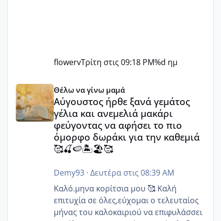
flowerv
Τρίτη στις 09:18 PM
%d ημ
Αύγουστος ήρθε ξανά γεμάτος γέλια και ανεμελιά μακάρι 
Θέλω να γίνω μαμά
Αύγουστος ήρθε ξανά γεμάτος
γέλια και ανεμελιά μακάρι
φεύγοντας να αφήσει το πιο
όμορφο δωράκι για την καθεμιά
🥰🍒🍉🏝️🏖️🥰
Demy93
·
Δευτέρα στις 08:39 AM
Καλό.μηνα κορίτσια μου 🥰 Καλή
επιτυχία σε όλες,εύχομαι ο τελευταίος
μήνας του καλοκαιριού να επιφυλάσσει