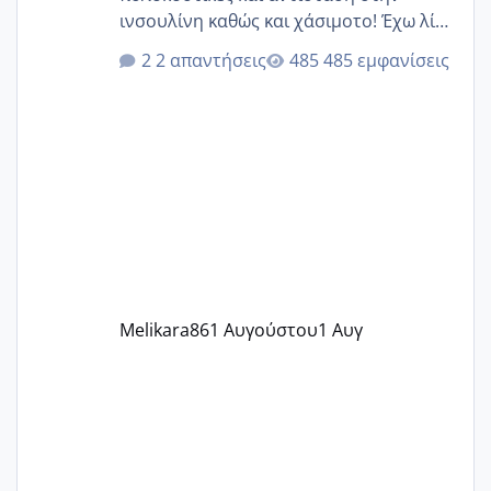
ινσουλίνη καθώς και χάσιμοτο! Έχω λίγα
κιλά παραπάνω και όσο κ αν προσπαθώ
2 απαντήσεις
485 εμφανίσεις
δεν χάνω εύκολα! Προσπαθώ για ακόμη
ένα παιδί εδώ και 1,5 χρόνο! Θέλετε να
γράψετε όσες κοπέλες είστε σε
παρόμοια φάση;; Αυτή την στιγμή έχω
δύο χαμένους κύκλους δεν έχω έρθει
περίοδο αυτό τον μήνα περίμενα 20 δεν
ήρθα απλά είδα λίγα ροζ έκανα υπέρηχο
την επομενη μέρα και το ενδομήτριό
ήταν 11,1 χιλιοστά πολύ κα
Melikara86
1 Αυγούστου
1 Αυγ