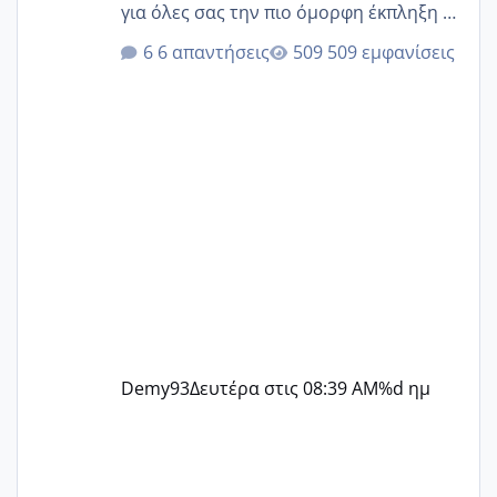
για όλες σας την πιο όμορφη έκπληξη 🧿
@Elk @Melikara86 @Παρασκευαιδου
6 απαντήσεις
509 εμφανίσεις
@Zenia z @melitiniღ @Christi.D.
@flowerv @Riaa @Ngsofia
Demy93
Δευτέρα στις 08:39 AM
%d ημ