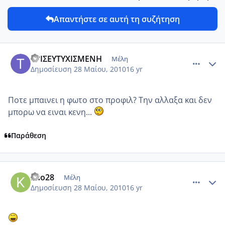
Απαντήστε σε αυτή τη συζήτηση
comment_13702
Author stats
ΤΡΙΣΕΥΤΥΧΙΣΜΕΝΗ
Μέλη
Δημοσίευση
28 Μαίου, 2010
16 yr
Ποτε μπαινει η φωτο στο προφιλ? Την αλλαξα και δεν
μπορω να ειναι κενη...
Παράθεση
comment_502403
Author stats
kuo28
Μέλη
Δημοσίευση
28 Μαίου, 2010
16 yr