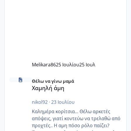
Melikara86
25 Ιουλίου
25 Ιουλ
Χαμηλή άμη
Θέλω να γίνω μαμά
Χαμηλή άμη
nikol92
·
23 Ιουλίου
Καλημέρα κορίτσια... Θέλω αρκετές
απόψεις, γιατί κοντεύω να τρελαθώ από
προχτές.. Η αμη πόσο ρόλο παίζει?