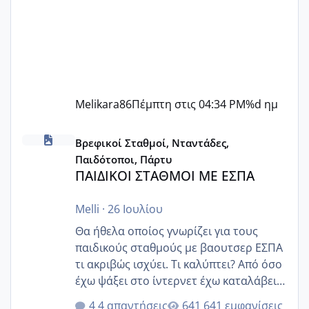
Melikara86
Πέμπτη στις 04:34 PM
%d ημ
ΠΑΙΔΙΚΟΙ ΣΤΑΘΜΟΙ ΜΕ ΕΣΠΑ
Βρεφικοί Σταθμοί, Νταντάδες,
Παιδότοποι, Πάρτυ
ΠΑΙΔΙΚΟΙ ΣΤΑΘΜΟΙ ΜΕ ΕΣΠΑ
Melli
·
26 Ιουλίου
Θα ήθελα οποίος γνωρίζει για τους
παιδικούς σταθμούς με βαουτσερ ΕΣΠΑ
τι ακριβώς ισχύει. Τι καλύπτει? Από όσο
έχω ψάξει στο ίντερνετ έχω καταλάβει
ότι το βαουτσερ καλύπτει όλα τα
4 απαντήσεις
641 εμφανίσεις