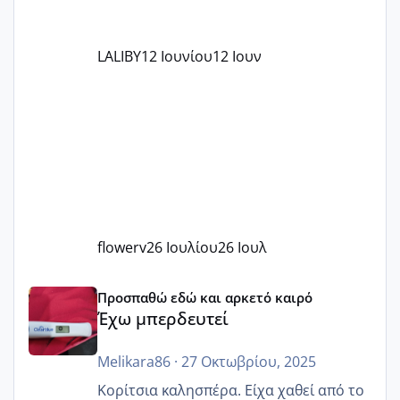
LALIBY
12 Ιουνίου
12 Ιουν
flowerv
26 Ιουλίου
26 Ιουλ
Έχω μπερδευτεί
Προσπαθώ εδώ και αρκετό καιρό
Έχω μπερδευτεί
Melikara86
·
27 Οκτωβρίου, 2025
Κορίτσια καλησπέρα. Είχα χαθεί από το