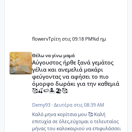
flowerv
Τρίτη στις 09:18 PM
%d ημ
Αύγουστος ήρθε ξανά γεμάτος γέλια και ανεμελιά μακάρι 
Θέλω να γίνω μαμά
Αύγουστος ήρθε ξανά γεμάτος
γέλια και ανεμελιά μακάρι
φεύγοντας να αφήσει το πιο
όμορφο δωράκι για την καθεμιά
🥰🍒🍉🏝️🏖️🥰
Demy93
·
Δευτέρα στις 08:39 AM
Καλό.μηνα κορίτσια μου 🥰 Καλή
επιτυχία σε όλες,εύχομαι ο τελευταίος
μήνας του καλοκαιριού να επιφυλάσσει