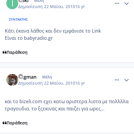
izaki
Μέλη
Δημοσίευση
22 Μαίου, 2010
16 yr
ΣΥΝΤΆΚΤΗΣ
Κάτι έκανα λάθος και δεν εμφάνισε το Link
Είναι το babyradio.gr
Παράθεση
comment_495697
Author stats
vagman
Μέλη
Δημοσίευση
22 Μαίου, 2010
16 yr
και το bizeli.com εχει κατω αριστερα λιστα με πολλλλα
τραγουδια. το ξςεκινας και παιζει για ωρες...
Παράθεση