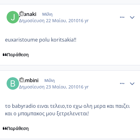
comment_496046
Author stats
joanaki
Μέλη
Δημοσίευση
22 Μαίου, 2010
16 yr
euxaristoume polu koritsakia!!
Παράθεση
comment_496622
Author stats
bembini
Μέλη
Δημοσίευση
23 Μαίου, 2010
16 yr
το babyradio ειναι τελειο,το εχω ολη μερα και παιζει
και ο μπαμπακος μου ξετρελενεται!
Παράθεση