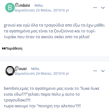
comment_497137
Author stats
bembini
Μέλη
Δημοσίευση
23 Μαίου, 2010
16 yr
grousi και εγώ όλα τα τραγούδια απο έξω τα έχω μάθει
τα αγαπημένα μας είναι τα ζουζούνια και το τυρί-
τυράκι που όταν τα ακούει σκάει απο τα γέλια!
Παράθεση
comment_497698
Author stats
grousi
Μέλη
Δημοσίευση
24 Μαίου, 2010
16 yr
bembini,εμας το αγαπημενο μας ειναι το "λυκε-λυκε
εισαι εδω???"γελαει παρα πολυ μ αυτο το
τραγουδακι!!!!!
τωρα ακουμε την "πονηρη την αλεπου'!!!!!