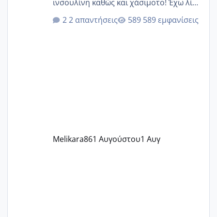
ινσουλίνη καθώς και χάσιμοτο! Έχω λίγα
κιλά παραπάνω και όσο κ αν προσπαθώ
2 απαντήσεις
589 εμφανίσεις
δεν χάνω εύκολα! Προσπαθώ για ακόμη
ένα παιδί εδώ και 1,5 χρόνο! Θέλετε να
γράψετε όσες κοπέλες είστε σε
παρόμοια φάση;; Αυτή την στιγμή έχω
δύο χαμένους κύκλους δεν έχω έρθει
περίοδο αυτό τον μήνα περίμενα 20 δεν
ήρθα απλά είδα λίγα ροζ έκανα υπέρηχο
την επομενη μέρα και το ενδομήτριό
ήταν 11,1 χιλιοστά πολύ κα
Melikara86
1 Αυγούστου
1 Αυγ