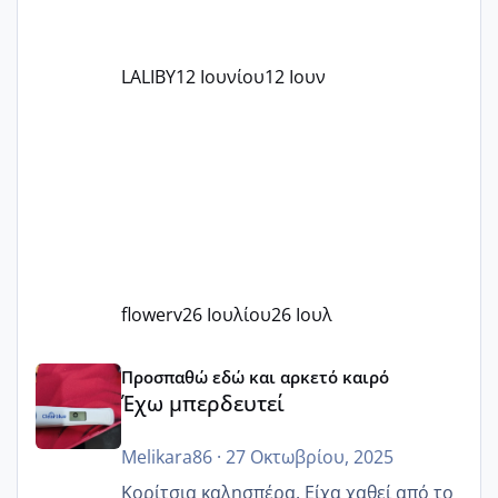
LALIBY
12 Ιουνίου
12 Ιουν
flowerv
26 Ιουλίου
26 Ιουλ
Έχω μπερδευτεί
Προσπαθώ εδώ και αρκετό καιρό
Έχω μπερδευτεί
Melikara86
·
27 Οκτωβρίου, 2025
Κορίτσια καλησπέρα. Είχα χαθεί από το