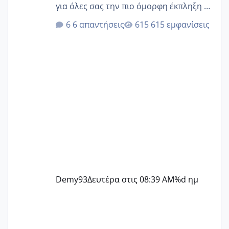
για όλες σας την πιο όμορφη έκπληξη 🧿
@Elk @Melikara86 @Παρασκευαιδου
6 απαντήσεις
615 εμφανίσεις
@Zenia z @melitiniღ @Christi.D.
@flowerv @Riaa @Ngsofia
Demy93
Δευτέρα στις 08:39 AM
%d ημ