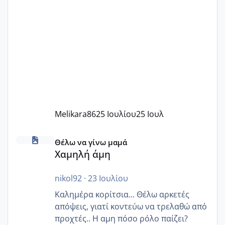
Melikara86
25 Ιουλίου
25 Ιουλ
Χαμηλή άμη
Θέλω να γίνω μαμά
Χαμηλή άμη
nikol92
·
23 Ιουλίου
Καλημέρα κορίτσια... Θέλω αρκετές
απόψεις, γιατί κοντεύω να τρελαθώ από
προχτές.. Η αμη πόσο ρόλο παίζει?