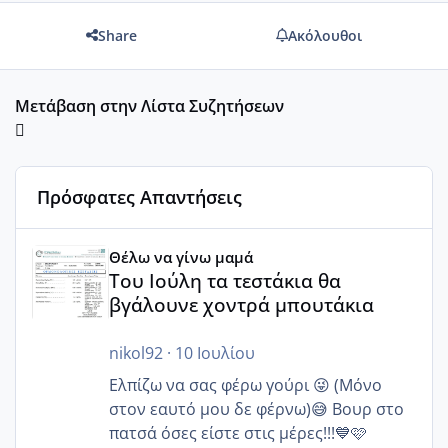
Share
Ακόλουθοι
Μετάβαση στην Λίστα Συζητήσεων
Πρόσφατες Απαντήσεις
Του Ιούλη τα τεστάκια θα βγάλουνε χοντρά μπουτάκια
Θέλω να γίνω μαμά
Του Ιούλη τα τεστάκια θα
βγάλουνε χοντρά μπουτάκια
nikol92
·
10 Ιουλίου
Ελπίζω να σας φέρω γούρι 😜 (Μόνο
στον εαυτό μου δε φέρνω)😅 Βουρ στο
πατσά όσες είστε στις μέρες!!!💙🩷