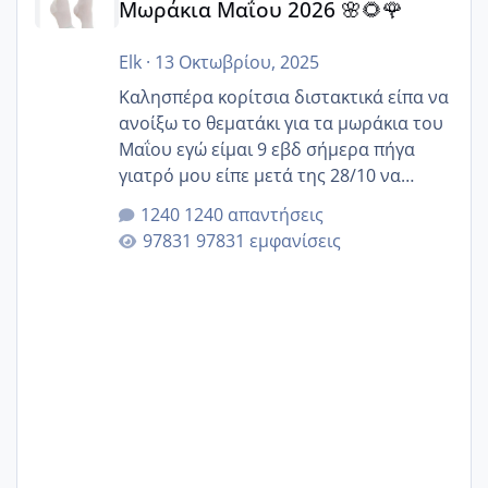
Μωράκια Μαΐου 2026 🌸🌻🌹
Elk
·
13 Οκτωβρίου, 2025
Καλησπέρα κορίτσια διστακτικά είπα να
ανοίξω το θεματάκι για τα μωράκια του
Μαΐου εγώ είμαι 9 εβδ σήμερα πήγα
γιατρό μου είπε μετά της 28/10 να
κλείσω ραντεβού για την αυχενική είναι
1240 απαντήσεις
καμιά άλλη κοπέλα να γεννάει Μάιο ;;
97831 εμφανίσεις