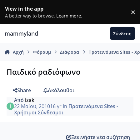
Μετάβαση σε περιεχόμενο
View in the app
×
D
A better way to browse.
Learn more
.
mammyland
Σύνδεση
Αρχή
Φόρουμ
Διάφορα
Προτεινόμενα Sites - Χ
Παιδικό ραδιόφωνο
Share
Ακόλουθοι
Από
izaki
22 Μαίου, 2010
16 yr
in
Προτεινόμενα Sites -
Χρήσιμοι Σύνδεσμοι
Ξεκινήστε νέα συζήτηση