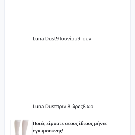
Luna Dust
9 Ιουνίου
9 Ιουν
Luna Dust
πριν 8 ώρες
8 ωρ
Μωράκια Μαΐου 2026 🌸🌻🌹
Ποιές είμαστε στους ίδιους μήνες
εγκυμοσύνης!