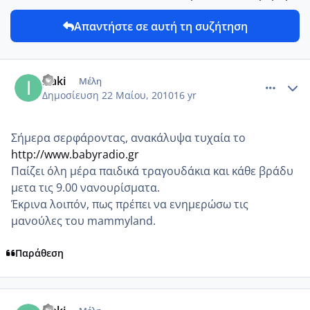
Απαντήστε σε αυτή τη συζήτηση
comment_13575
Author stats
izaki
Μέλη
Δημοσίευση
22 Μαίου, 2010
16 yr
Σήμερα σερφάροντας, ανακάλυψα τυχαία το
http://www.babyradio.gr
Παίζει όλη μέρα παιδικά τραγουδάκια και κάθε βράδυ
μετα τις 9.00 νανουρίσματα.
Έκρινα λοιπόν, πως πρέπει να ενημερώσω τις
μανούλες του mammyland.
Παράθεση
comment_495688
Author stats