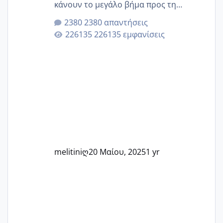
κάνουν το μεγάλο βήμα προς τη
μητρότητα μέσω εξωσωματικής το 2025.
2380 απαντήσεις
Εδώ θα μοιραστούμε αγωνίες, χαρές,
226135 εμφανίσεις
εμπειρίες και κάθε μικρή ή μεγάλη
στιγμή αυτού του ξεχωριστού ταξιδιού.
Καμία δεν είναι μόνη – όλες μαζί
μπορούμε να στηρίξουμε η μία την
άλλη, να δώσουμε κουράγιο στις
δύσκολες στιγμές και να γιορτάσουμε
τις μικρές και μεγάλες νίκες. Είτε είστε
στο στάδιο της προετοιμασίας, είτε
ετοιμάζεστε
melitiniღ
20 Μαίου, 2025
1 yr