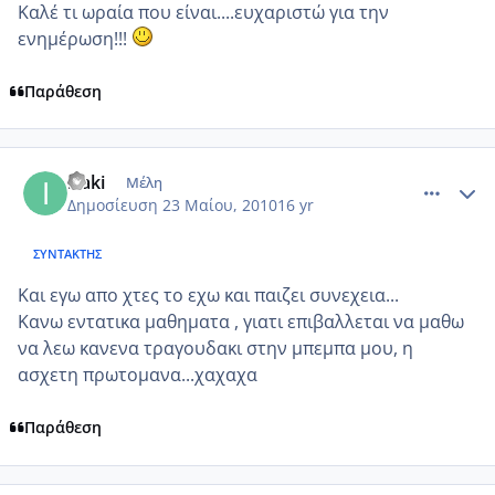
Καλέ τι ωραία που είναι....ευχαριστώ για την
ενημέρωση!!!
Παράθεση
comment_496706
Author stats
izaki
Μέλη
Δημοσίευση
23 Μαίου, 2010
16 yr
ΣΥΝΤΆΚΤΗΣ
Και εγω απο χτες το εχω και παιζει συνεχεια...
Κανω εντατικα μαθηματα , γιατι επιβαλλεται να μαθω
να λεω κανενα τραγουδακι στην μπεμπα μου, η
ασχετη πρωτομανα...χαχαχα
Παράθεση