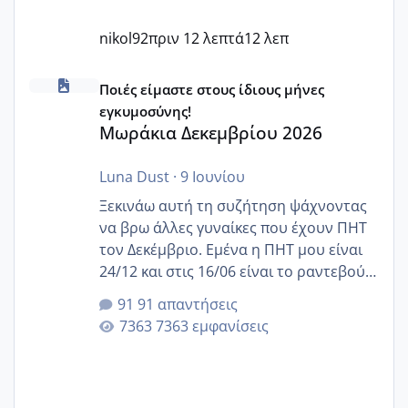
nikol92
πριν 12 λεπτά
12 λεπ
Μωράκια Δεκεμβρίου 2026
Ποιές είμαστε στους ίδιους μήνες
εγκυμοσύνης!
Μωράκια Δεκεμβρίου 2026
Luna Dust
·
9 Ιουνίου
Ξεκινάω αυτή τη συζήτηση ψάχνοντας
να βρω άλλες γυναίκες που έχουν ΠΗΤ
τον Δεκέμβριο. Εμένα η ΠΗΤ μου είναι
24/12 και στις 16/06 είναι το ραντεβού
της αυχενικής διαφάνειας. Έχω αρκετό
91 απαντήσεις
άγχος και οι μέρες δεν φαίνεται να
7363 εμφανίσεις
περνάνε με τίποτα.