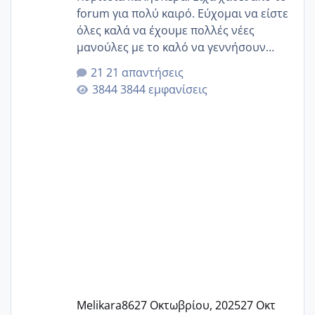
forum για πολύ καιρό. Εύχομαι να είστε
όλες καλά να έχουμε πολλές νέες
μανούλες με το καλό να γεννήσουν
αυτές που ήδη περιμένουν. Να πάρουν
21 απαντήσεις
γερα μωράκια στην αγκαλίτσα τους
3844 εμφανίσεις
🙏🏼🙏🏼 Ας πάμε λοιπόν στο θέμα μου.
Τελευταία περίοδο 25 σεπτεμβρίου
Εδώ και τέσσερις πέντε μέρες νιώθω
αρρωστη δεν έχω κουράγιο για τίποτα
πονάει πολύ το στήθος μου και τα δύο
και βάζω θερμόμετρο και έχω συνεχώς
37 με 37, 3 Έτσι λοιπόν είπα να κάνω
ένα τεστ την παρασ
Melikara86
27 Οκτωβρίου, 2025
27 Οκτ