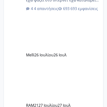
ότι το βαουτσερ καλύπτει όλα τα
4 απαντήσεις
693 εμφανίσεις
δίδακτρα και τα τροφεια του ιδιωτικού
παιδικού σταθμού για όποιον το έχει
πάρει. Οι παιδικοί σταθμοί έχουν
υπογράψει σύμβαση με την ΕΕΤΑΑ ότι
δέχονται παιδιά με βαουτσερ και ότι
αυτό τα καλύπτει όλα εκτός από έξτρα
όπως σχολικό λεωφορείο κτλ. Είναι
παράνομο να χρεώνουν κάτι επιπλέον.
Melli
26 Ιουλίου
26 Ιουλ
Εγώ πήγα σε έναν ιδιωτικό παιδικό στ
RAM21
27 Ιουλίου
27 Ιουλ