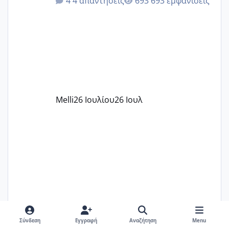
4 απαντήσεις
693 εμφανίσεις
δίδακτρα και τα τροφεια του ιδιωτικού
παιδικού σταθμού για όποιον το έχει
πάρει. Οι παιδικοί σταθμοί έχουν
υπογράψει σύμβαση με την ΕΕΤΑΑ ότι
δέχονται παιδιά με βαουτσερ και ότι
αυτό τα καλύπτει όλα εκτός από έξτρα
όπως σχολικό λεωφορείο κτλ. Είναι
παράνομο να χρεώνουν κάτι επιπλέον.
Melli
26 Ιουλίου
26 Ιουλ
Εγώ πήγα σε έναν ιδιωτικό παιδικό στ
RAM21
27 Ιουλίου
27 Ιουλ
Σύνδεση
Εγγραφή
Αναζήτηση
Menu
Χαμηλή άμη