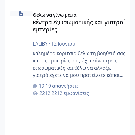
κέντρα εξωσωματικής και γιατροί εμπερίες
Θέλω να γίνω μαμά
κέντρα εξωσωματικής και γιατροί
εμπερίες
LALIBY
·
12 Ιουνίου
καλημέρα κορίτσια θέλω τη βοήθειά σας
και τις εμπειρίες σας. έχω κάνει τρεις
εξωσωματικές και θέλω να αλλάξω
γιατρό έχετε να μου προτείνετε κάποιον
που μείνατε ευχαριστημένες και είχατε
19 απαντήσεις
επιιτυχία? έκανα στο υγεία με τον
2212 εμφανίσεις
ζερβομανωλάκη (δεν το εψαξε καθόλου
το θέμα δεν μου άρεσε καθο΄λου) και
στο γένεσις με τον πάντο