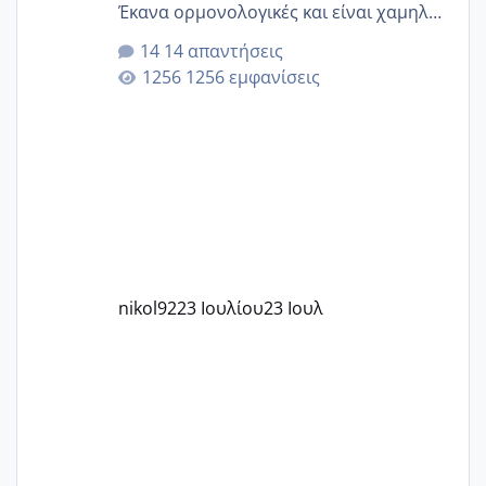
Έκανα ορμονολογικές και είναι χαμηλή
για την ηλικία μου.. Είχα ήδη μια
14 απαντήσεις
εγκυμοσύνη, που έπρεπε να τερματιστεί
1256 εμφανίσεις
στην 27η εβδομάδα και προσπαθώ 7
μήνες ήδη και αρχίζω να αγχώνομαι με
το 1,18... Είμαι 33.. Κάποια που να έμεινε
με χαμηλή άμη???
nikol92
23 Ιουλίου
23 Ιουλ