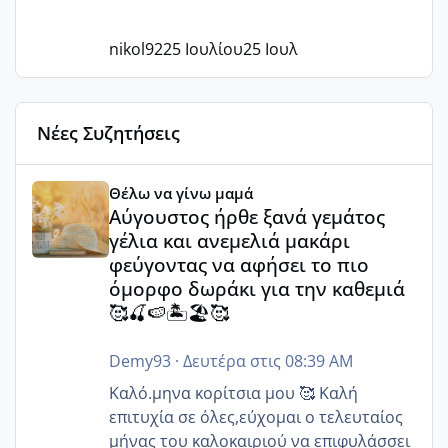
nikol92
25 Ιουλίου
25 Ιουλ
Νέες Συζητήσεις
Αύγουστος ήρθε ξανά γεμάτος γέλια και ανεμελιά μακάρι 
Θέλω να γίνω μαμά
Αύγουστος ήρθε ξανά γεμάτος
γέλια και ανεμελιά μακάρι
φεύγοντας να αφήσει το πιο
όμορφο δωράκι για την καθεμιά
🥰🍒🍉🏝️🏖️🥰
Demy93
·
Δευτέρα στις 08:39 AM
Καλό.μηνα κορίτσια μου 🥰 Καλή
επιτυχία σε όλες,εύχομαι ο τελευταίος
μήνας του καλοκαιριού να επιφυλάσσει