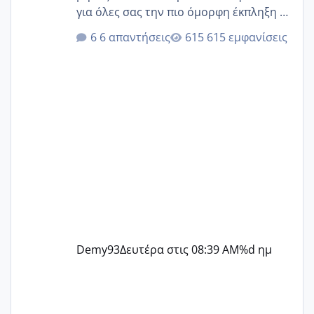
για όλες σας την πιο όμορφη έκπληξη 🧿
@Elk @Melikara86 @Παρασκευαιδου
6 απαντήσεις
615 εμφανίσεις
@Zenia z @melitiniღ @Christi.D.
@flowerv @Riaa @Ngsofia
Demy93
Δευτέρα στις 08:39 AM
%d ημ