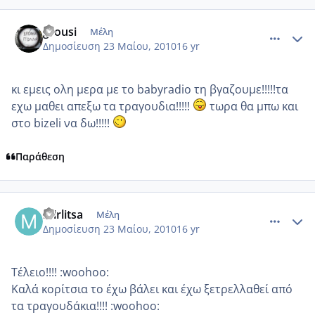
comment_496640
Author stats
grousi
Μέλη
Δημοσίευση
23 Μαίου, 2010
16 yr
κι εμεις ολη μερα με το babyradio τη βγαζουμε!!!!!τα
εχω μαθει απεξω τα τραγουδια!!!!!
τωρα θα μπω και
στο bizeli να δω!!!!!
Παράθεση
comment_496700
Author stats
mirlitsa
Μέλη
Δημοσίευση
23 Μαίου, 2010
16 yr
Τέλειο!!!! :woohoo:
Καλά κορίτσια το έχω βάλει και έχω ξετρελλαθεί από
τα τραγουδάκια!!!! :woohoo: