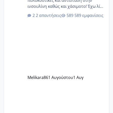
πολυκυστικές και αντίσταση στην
ινσουλίνη καθώς και χάσιμοτο! Έχω λίγα
κιλά παραπάνω και όσο κ αν προσπαθώ
2 απαντήσεις
589 εμφανίσεις
δεν χάνω εύκολα! Προσπαθώ για ακόμη
ένα παιδί εδώ και 1,5 χρόνο! Θέλετε να
γράψετε όσες κοπέλες είστε σε
παρόμοια φάση;; Αυτή την στιγμή έχω
δύο χαμένους κύκλους δεν έχω έρθει
περίοδο αυτό τον μήνα περίμενα 20 δεν
ήρθα απλά είδα λίγα ροζ έκανα υπέρηχο
την επομενη μέρα και το ενδομήτριό
ήταν 11,1 χιλιοστά πολύ κα
Melikara86
1 Αυγούστου
1 Αυγ