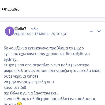
Παράθεση
comment_491153
Author stats
thalia7
Μέλη
Δημοσίευση
17 Μαίου, 2010
16 yr
δε νομιζω να εχει κανενα προβλημα το μωρο
εγω που εχω κανει πριν χρονια το ιδιο ταξιδι για
Sydney ,
ετυχα μεσα στο αεροπλανο ενα πολυ μικροτερο
μωρακι 5,6 μηνων καπου εκει νομιζω ητανε κ ολα καλα
ουτε γκρινια τιποτε
να μην ανησυχει η φιλη σου
καλο ταξιδι!!
αχ! θελω κ γω να ξαναπαω εκει!
ειναι ο θειος κ τ ξαδερφια μου,αλλα ειναι πολυυυυυ
μακρια