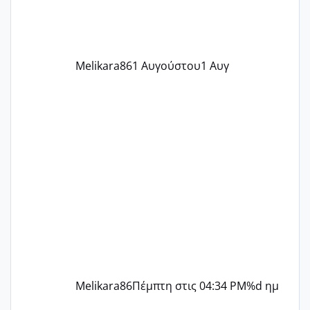
ήρθα απλά είδα λίγα ροζ έκανα υπέρηχο
την επομενη μέρα και το ενδομήτριό
ήταν 11,1 χιλιοστά πολύ κα
Melikara86
1 Αυγούστου
1 Αυγ
Melikara86
Πέμπτη στις 04:34 PM
%d ημ