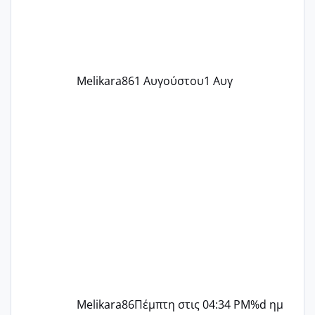
περίοδο αυτό τον μήνα περίμενα 20 δεν
ήρθα απλά είδα λίγα ροζ έκανα υπέρηχο
την επομενη μέρα και το ενδομήτριό
ήταν 11,1 χιλιοστά πολύ κα
Melikara86
1 Αυγούστου
1 Αυγ
Melikara86
Πέμπτη στις 04:34 PM
%d ημ