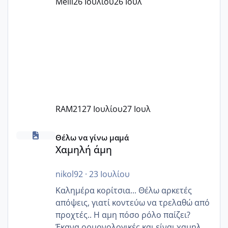
Melli
26 Ιουλίου
26 Ιουλ
Εγώ πήγα σε έναν ιδιωτικό παιδικό στ
RAM21
27 Ιουλίου
27 Ιουλ
Χαμηλή άμη
Θέλω να γίνω μαμά
Χαμηλή άμη
nikol92
·
23 Ιουλίου
Καλημέρα κορίτσια... Θέλω αρκετές
απόψεις, γιατί κοντεύω να τρελαθώ από
προχτές.. Η αμη πόσο ρόλο παίζει?
Έκανα ορμονολογικές και είναι χαμηλή