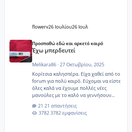
flowerv
26 Ιουλίου
26 Ιουλ
Έχω μπερδευτεί
Προσπαθώ εδώ και αρκετό καιρό
Έχω μπερδευτεί
Melikara86
·
27 Οκτωβρίου, 2025
Κορίτσια καλησπέρα. Είχα χαθεί από το
forum για πολύ καιρό. Εύχομαι να είστε
όλες καλά να έχουμε πολλές νέες
μανούλες με το καλό να γεννήσουν
αυτές που ήδη περιμένουν. Να πάρουν
21 απαντήσεις
γερα μωράκια στην αγκαλίτσα τους
3782 εμφανίσεις
🙏🏼🙏🏼 Ας πάμε λοιπόν στο θέμα μου.
Τελευταία περίοδο 25 σεπτεμβρίου
Εδώ και τέσσερις πέντε μέρες νιώθω