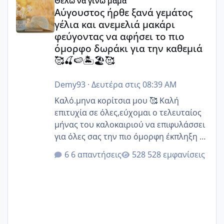
Θέλω να γίνω μαμά
Αύγουστος ήρθε ξανά γεμάτος
γέλια και ανεμελιά μακάρι
φεύγοντας να αφήσει το πιο
όμορφο δωράκι για την καθεμιά
🥰🍒🍉🏝️🏖️🥰
Demy93
·
Δευτέρα στις 08:39 AM
Καλό.μηνα κορίτσια μου 🥰 Καλή
επιτυχία σε όλες,εύχομαι ο τελευταίος
μήνας του καλοκαιριού να επιφυλάσσει
για όλες σας την πιο όμορφη έκπληξη 🧿
@Elk @Melikara86 @Παρασκευαιδου
6 απαντήσεις
528 εμφανίσεις
@Zenia z @melitiniღ @Christi.D.
@flowerv @Riaa @Ngsofia