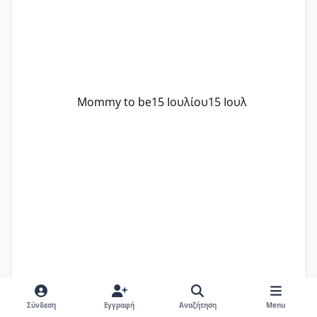
λόγους της δεδομένης στιγμής.
Mommy to be
15 Ιουλίου
15 Ιουλ
Zaxaroulamak
15 Ιουλίου
15 Ιουλ
Σύνδεση
Εγγραφή
Αναζήτηση
Menu