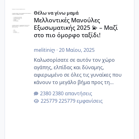
Μελλοντικές Μανούλες Εξωσωματικής 2025 💫 – Μαζί στο
Θέλω να γίνω μαμά
Μελλοντικές Μανούλες
Εξωσωματικής 2025 💫 – Μαζί
στο πιο όμορφο ταξίδι!
melitiniღ
·
20 Μαίου, 2025
Καλωσορίσατε σε αυτόν τον χώρο
αγάπης, ελπίδας και δύναμης,
αφιερωμένο σε όλες τις γυναίκες που
κάνουν το μεγάλο βήμα προς τη
μητρότητα μέσω εξωσωματικής το 2025.
2380 απαντήσεις
Εδώ θα μοιραστούμε αγωνίες, χαρές,
225779 εμφανίσεις
εμπειρίες και κάθε μικρή ή μεγάλη
στιγμή αυτού του ξεχωριστού ταξιδιού.
Καμία δεν είναι μόνη – όλες μαζί
μπορούμε να στηρίξουμε η μία την
άλλη, να δώσουμε κουράγιο στις