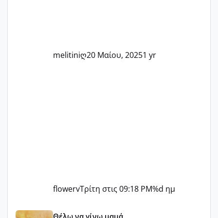
δύσκολες στιγμές και να γιορτάσουμε
τις μικρές και μεγάλες νίκες. Είτε είστε
στο στάδιο της προετοιμασίας, είτε
ετοιμάζεστε
melitiniღ
20 Μαίου, 2025
1 yr
flowerv
Τρίτη στις 09:18 PM
%d ημ
Αύγουστος ήρθε ξανά γεμάτος γέλια και ανεμελιά μακάρι 
Θέλω να γίνω μαμά