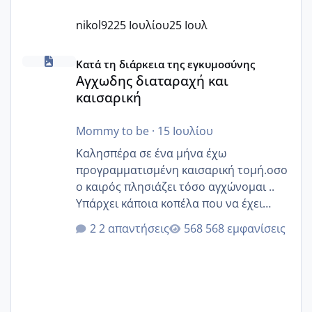
nikol92
25 Ιουλίου
25 Ιουλ
Αγχωδης διαταραχή και καισαρική
Κατά τη διάρκεια της εγκυμοσύνης
Αγχωδης διαταραχή και
καισαρική
Mommy to be
·
15 Ιουλίου
Καλησπέρα σε ένα μήνα έχω
προγραμματισμένη καισαρική τομή.οσο
ο καιρός πλησιάζει τόσο αγχώνομαι ..
Υπάρχει κάποια κοπέλα που να έχει
παρόμοιο ιστορικό να μας πει την
2 απαντήσεις
568 εμφανίσεις
εμπειρία της;Να σημειώσω είναι η
δεύτερη εγκυμοσύνη μου και καισαρική
στην πρώτη είχα κάνει ολική νάρκωση
..βέβαια δεν είχα κανένα άγχος και
στρες ήταν επιλογή για ιατρικούς