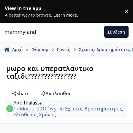
Μετάβαση σε περιεχόμενο
View in the app
×
D
A better way to browse.
Learn more
.
mammyland
Σύνδεση
Αρχή
Φόρουμ
Γονείς
Σχέσεις, Δραστηριότητες,
μωρο και υπερατλαντικο
ταξιδι???????????????
Share
Ακόλουθοι
Από
thalassa
17 Μαίου, 2010
16 yr
in
Σχέσεις, Δραστηριότητες,
Ελεύθερος Χρόνος