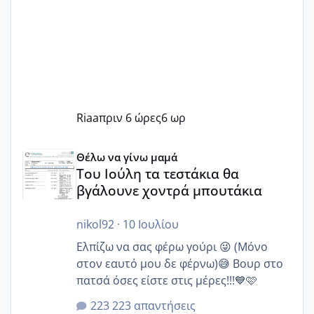
Riaa
πριν 6 ώρες
6 ωρ
Του Ιούλη τα τεστάκια θα βγάλουνε χοντρά μπουτάκια
Θέλω να γίνω μαμά
Του Ιούλη τα τεστάκια θα
βγάλουνε χοντρά μπουτάκια
nikol92
·
10 Ιουλίου
Ελπίζω να σας φέρω γούρι 😜 (Μόνο
στον εαυτό μου δε φέρνω)😅 Βουρ στο
πατσά όσες είστε στις μέρες!!!💙🩷
223 απαντήσεις