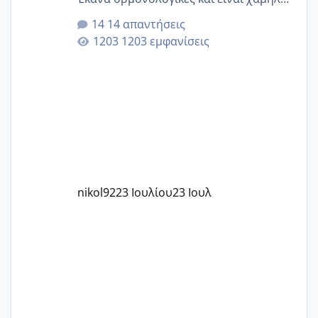
για την ηλικία μου.. Είχα ήδη μια
14 απαντήσεις
εγκυμοσύνη, που έπρεπε να τερματιστεί
1203 εμφανίσεις
στην 27η εβδομάδα και προσπαθώ 7
μήνες ήδη και αρχίζω να αγχώνομαι με
το 1,18... Είμαι 33.. Κάποια που να έμεινε
με χαμηλή άμη???
nikol92
23 Ιουλίου
23 Ιουλ