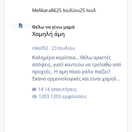
Melikara86
25 Ιουλίου
25 Ιουλ
Χαμηλή άμη
Θέλω να γίνω μαμά
Χαμηλή άμη
nikol92
·
23 Ιουλίου
Καλημέρα κορίτσια... Θέλω αρκετές
απόψεις, γιατί κοντεύω να τρελαθώ από
προχτές.. Η αμη πόσο ρόλο παίζει?
Έκανα ορμονολογικές και είναι χαμηλή
για την ηλικία μου.. Είχα ήδη μια
14 απαντήσεις
εγκυμοσύνη, που έπρεπε να τερματιστεί
1203 εμφανίσεις
στην 27η εβδομάδα και προσπαθώ 7
μήνες ήδη και αρχίζω να αγχώνομαι με
το 1,18... Είμαι 33.. Κάποια που να έμεινε
με χαμηλή άμη???