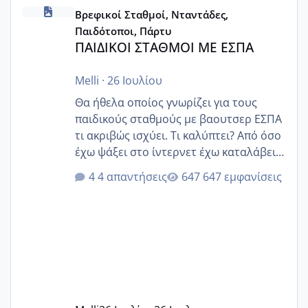
ΠΑΙΔΙΚΟΙ ΣΤΑΘΜΟΙ ΜΕ ΕΣΠΑ
Βρεφικοί Σταθμοί, Νταντάδες,
Παιδότοποι, Πάρτυ
ΠΑΙΔΙΚΟΙ ΣΤΑΘΜΟΙ ΜΕ ΕΣΠΑ
Melli
·
26 Ιουλίου
Θα ήθελα οποίος γνωρίζει για τους
παιδικούς σταθμούς με βαουτσερ ΕΣΠΑ
τι ακριβώς ισχύει. Τι καλύπτει? Από όσο
έχω ψάξει στο ίντερνετ έχω καταλάβει
ότι το βαουτσερ καλύπτει όλα τα
4 απαντήσεις
647 εμφανίσεις
δίδακτρα και τα τροφεια του ιδιωτικού
παιδικού σταθμού για όποιον το έχει
πάρει. Οι παιδικοί σταθμοί έχουν
υπογράψει σύμβαση με την ΕΕΤΑΑ ότι
δέχονται παιδιά με βαουτσερ και ότι
αυτό τα καλύπτει όλα εκτός από έξτρα
όπως σχολικό λεωφορείο κτλ. Είναι
παράνομο να χρεώνουν κάτι επιπλέον.