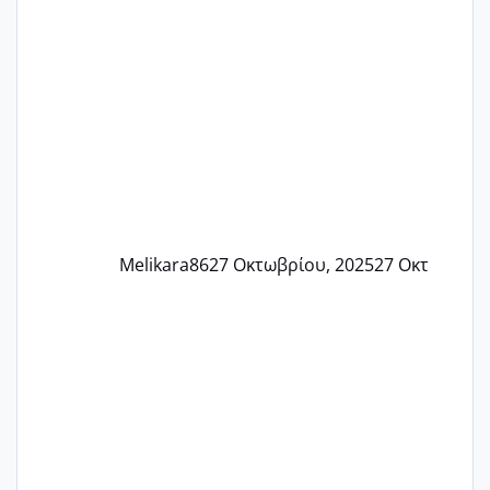
αρρωστη δεν έχω κουράγιο για τίποτα
πονάει πολύ το στήθος μου και τα δύο
και βάζω θερμόμετρο και έχω συνεχώς
37 με 37, 3 Έτσι λοιπόν είπα να κάνω
ένα τεστ την παρασ
Melikara86
27 Οκτωβρίου, 2025
27 Οκτ