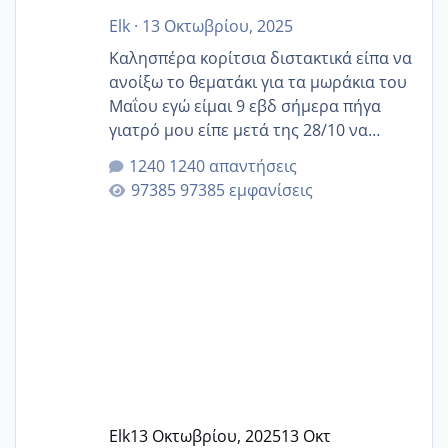
Elk
·
13 Οκτωβρίου, 2025
Καλησπέρα κορίτσια διστακτικά είπα να
ανοίξω το θεματάκι για τα μωράκια του
Μαΐου εγώ είμαι 9 εβδ σήμερα πήγα
γιατρό μου είπε μετά της 28/10 να
κλείσω ραντεβού για την αυχενική είναι
1240 απαντήσεις
καμιά άλλη κοπέλα να γεννάει Μάιο ;;
97385 εμφανίσεις
Elk
13 Οκτωβρίου, 2025
13 Οκτ