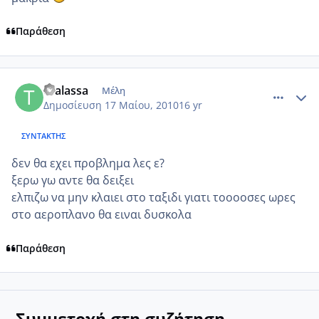
Παράθεση
comment_491159
Author stats
thalassa
Μέλη
Δημοσίευση
17 Μαίου, 2010
16 yr
ΣΥΝΤΆΚΤΗΣ
δεν θα εχει προβλημα λες ε?
ξερω γω αντε θα δειξει
ελπιζω να μην κλαιει στο ταξιδι γιατι τοοοοσες ωρες
στο αεροπλανο θα ειναι δυσκολα
Παράθεση
Συμμετοχή στη συζήτηση