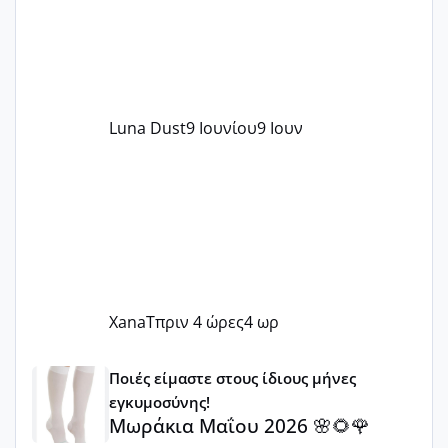
Luna Dust
9 Ιουνίου
9 Ιουν
XanaT
πριν 4 ώρες
4 ωρ
Μωράκια Μαΐου 2026 🌸🌻🌹
Ποιές είμαστε στους ίδιους μήνες
εγκυμοσύνης!
Μωράκια Μαΐου 2026 🌸🌻🌹