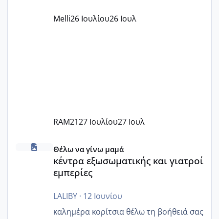
όπως σχολικό λεωφορείο κτλ. Είναι
παράνομο να χρεώνουν κάτι επιπλέον.
Melli
26 Ιουλίου
26 Ιουλ
Εγώ πήγα σε έναν ιδιωτικό παιδικό στ
RAM21
27 Ιουλίου
27 Ιουλ
κέντρα εξωσωματικής και γιατροί εμπερίες
Θέλω να γίνω μαμά
κέντρα εξωσωματικής και γιατροί
εμπερίες
LALIBY
·
12 Ιουνίου
καλημέρα κορίτσια θέλω τη βοήθειά σας