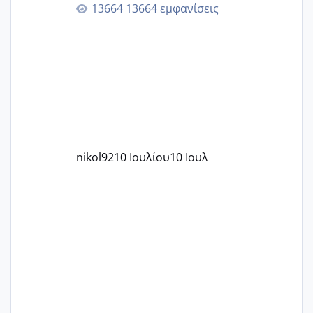
13664 εμφανίσεις
nikol92
10 Ιουλίου
10 Ιουλ