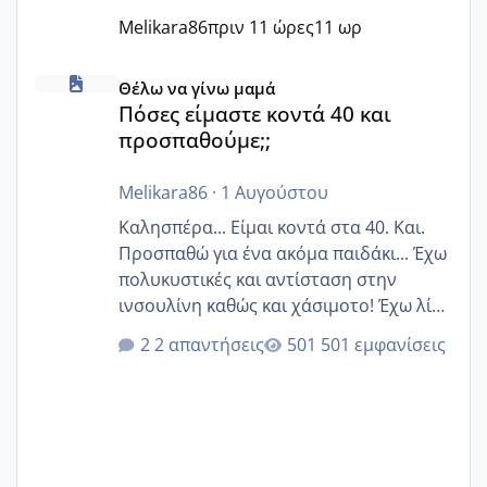
Melikara86
πριν 11 ώρες
11 ωρ
Πόσες είμαστε κοντά 40 και προσπαθούμε;;
Θέλω να γίνω μαμά
Πόσες είμαστε κοντά 40 και
προσπαθούμε;;
Melikara86
·
1 Αυγούστου
Καλησπέρα... Είμαι κοντά στα 40. Και.
Προσπαθώ για ένα ακόμα παιδάκι... Έχω
πολυκυστικές και αντίσταση στην
ινσουλίνη καθώς και χάσιμοτο! Έχω λίγα
κιλά παραπάνω και όσο κ αν προσπαθώ
2 απαντήσεις
501 εμφανίσεις
δεν χάνω εύκολα! Προσπαθώ για ακόμη
ένα παιδί εδώ και 1,5 χρόνο! Θέλετε να
γράψετε όσες κοπέλες είστε σε
παρόμοια φάση;; Αυτή την στιγμή έχω
δύο χαμένους κύκλους δεν έχω έρθει