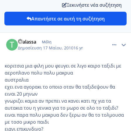
Ξεκινήστε νέα συζήτηση
Απαντήστε σε αυτή τη συζήτηση
comment_13490
Author stats
thalassa
Μέλη
Δημοσίευση
17 Μαίου, 2010
16 yr
κοριτσια μια φιλη μου φευγει σε λιγο καιρο ταξιδι με
αεροπλανο πολυ πολυ μακρυα
αυστραλια
εχει ενα αγορακι το οποιο οταν θα ταξιδεψουν θα
ειναι 20 μηνων
γνωριζει καμια αν πρεπει να κανει κατι πχ για τα
αυτακια του η γενικα για το μωρο σε ολο το ταξιδι?
ειναι παρα πολυ μακρυα δεν ξερω αν θα το τολμουσα
με τοσο μικρο παιδι
ειανι επικυνδινο?