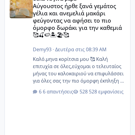
Αύγουστος ήρθε ξανά γεμάτος
γέλια και ανεμελιά μακάρι
φεύγοντας να αφήσει το πιο
όμορφο δωράκι για την καθεμιά
🥰🍒🍉🏝️🏖️🥰
Demy93
·
Δευτέρα στις 08:39 AM
Καλό.μηνα κορίτσια μου 🥰 Καλή
επιτυχία σε όλες,εύχομαι ο τελευταίος
μήνας του καλοκαιριού να επιφυλάσσει
για όλες σας την πιο όμορφη έκπληξη 🧿
@Elk @Melikara86 @Παρασκευαιδου
6 απαντήσεις
528 εμφανίσεις
@Zenia z @melitiniღ @Christi.D.
@flowerv @Riaa @Ngsofia