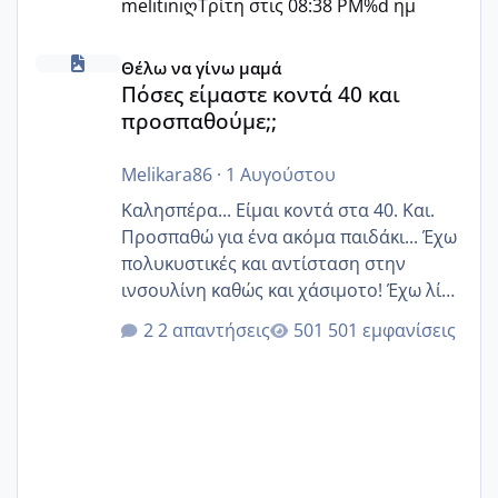
melitiniღ
Τρίτη στις 08:38 PM
%d ημ
Πόσες είμαστε κοντά 40 και προσπαθούμε;;
Θέλω να γίνω μαμά
Πόσες είμαστε κοντά 40 και
προσπαθούμε;;
Melikara86
·
1 Αυγούστου
Καλησπέρα... Είμαι κοντά στα 40. Και.
Προσπαθώ για ένα ακόμα παιδάκι... Έχω
πολυκυστικές και αντίσταση στην
ινσουλίνη καθώς και χάσιμοτο! Έχω λίγα
κιλά παραπάνω και όσο κ αν προσπαθώ
2 απαντήσεις
501 εμφανίσεις
δεν χάνω εύκολα! Προσπαθώ για ακόμη
ένα παιδί εδώ και 1,5 χρόνο! Θέλετε να
γράψετε όσες κοπέλες είστε σε
παρόμοια φάση;; Αυτή την στιγμή έχω
δύο χαμένους κύκλους δεν έχω έρθει
περίοδο αυτό τον μήνα περίμενα 20 δεν