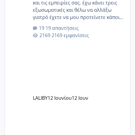
και τις εμπειρίες σας. έχω κάνει τρεις
εξωσωματικές και θέλω να αλλάξω
γιατρό έχετε να μου προτείνετε κάποιον
που μείνατε ευχαριστημένες και είχατε
19 απαντήσεις
επιιτυχία? έκανα στο υγεία με τον
2169 εμφανίσεις
ζερβομανωλάκη (δεν το εψαξε καθόλου
το θέμα δεν μου άρεσε καθο΄λου) και
στο γένεσις με τον πάντο
LALIBY
12 Ιουνίου
12 Ιουν