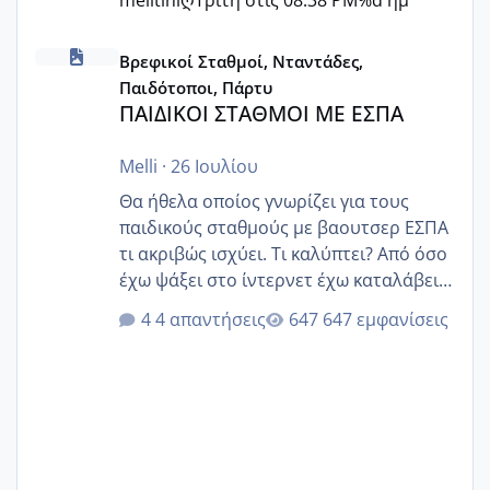
melitiniღ
Τρίτη στις 08:38 PM
%d ημ
ΠΑΙΔΙΚΟΙ ΣΤΑΘΜΟΙ ΜΕ ΕΣΠΑ
Βρεφικοί Σταθμοί, Νταντάδες,
Παιδότοποι, Πάρτυ
ΠΑΙΔΙΚΟΙ ΣΤΑΘΜΟΙ ΜΕ ΕΣΠΑ
Melli
·
26 Ιουλίου
Θα ήθελα οποίος γνωρίζει για τους
παιδικούς σταθμούς με βαουτσερ ΕΣΠΑ
τι ακριβώς ισχύει. Τι καλύπτει? Από όσο
έχω ψάξει στο ίντερνετ έχω καταλάβει
ότι το βαουτσερ καλύπτει όλα τα
4 απαντήσεις
647 εμφανίσεις
δίδακτρα και τα τροφεια του ιδιωτικού
παιδικού σταθμού για όποιον το έχει
πάρει. Οι παιδικοί σταθμοί έχουν
υπογράψει σύμβαση με την ΕΕΤΑΑ ότι
δέχονται παιδιά με βαουτσερ και ότι
αυτό τα καλύπτει όλα εκτός από έξτρα