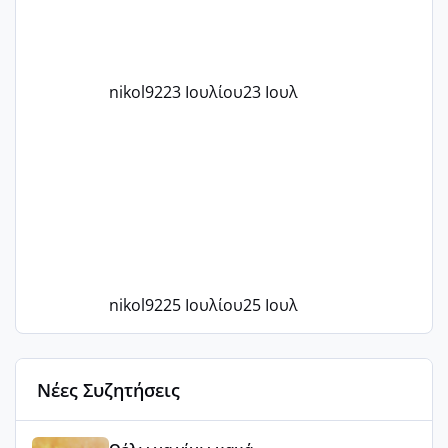
nikol92
23 Ιουλίου
23 Ιουλ
nikol92
25 Ιουλίου
25 Ιουλ
Νέες Συζητήσεις
Αύγουστος ήρθε ξανά γεμάτος γέλια και ανεμελιά μακάρι 