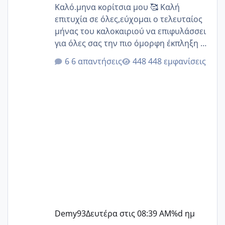
Καλό.μηνα κορίτσια μου 🥰 Καλή
επιτυχία σε όλες,εύχομαι ο τελευταίος
μήνας του καλοκαιριού να επιφυλάσσει
για όλες σας την πιο όμορφη έκπληξη 🧿
@Elk @Melikara86 @Παρασκευαιδου
6 απαντήσεις
448 εμφανίσεις
@Zenia z @melitiniღ @Christi.D.
@flowerv @Riaa @Ngsofia
Demy93
Δευτέρα στις 08:39 AM
%d ημ