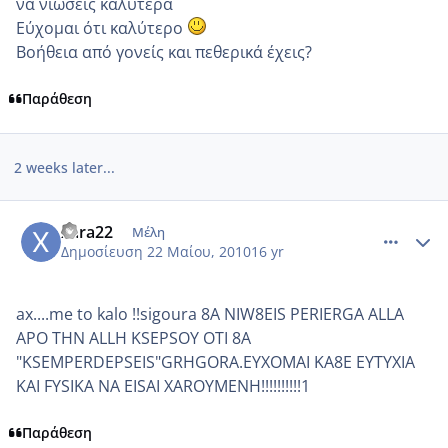
να νιώσεις καλύτερα
Εύχομαι ότι καλύτερο
Βοήθεια από γονείς και πεθερικά έχεις?
Παράθεση
2 weeks later...
comment_496519
Author stats
xara22
Μέλη
Δημοσίευση
22 Μαίου, 2010
16 yr
ax....me to kalo !!sigoura 8A NIW8EIS PERIERGA ALLA
APO THN ALLH KSEPSOY OTI 8A
"KSEMPERDEPSEIS"GRHGORA.EYXOMAI KA8E EYTYXIA
KAI FYSIKA NA EISAI XAROYMENH!!!!!!!!!!1
Παράθεση