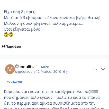
Είχα ήδη 8 μέρες.
Μετά από 3 εβδομάδες έκανα ξανά και βγήκε θετική!
Μάλλον η σύλληψη έγινε πολύ αργότερα...
Έτσι εξηγείται μόνο.
Παράθεση
comment_485857
Author stats
manoulitsa!
Μέλη
Δημοσίευση
12 Μαίου, 2010
16 yr
ΣΥΝΤΆΚΤΗΣ
Κοριτσια ναι εκανα το τεστ και βγηκε πολυ ροζ!!!!!!!!
που σημαινει πολυ εγκυος!!!!μολις το ειδα τα επαιξα
δεν το περιμενα!αναμικτα συναισθηματα απο την
αγωνια μου επισκεφτηκα χθες βραδυ την γυναικολογο