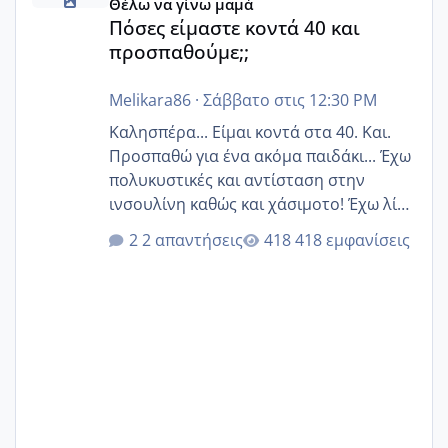
Θέλω να γίνω μαμά
Πόσες είμαστε κοντά 40 και
προσπαθούμε;;
Melikara86
·
Σάββατο στις 12:30 PM
Καλησπέρα... Είμαι κοντά στα 40. Και.
Προσπαθώ για ένα ακόμα παιδάκι... Έχω
πολυκυστικές και αντίσταση στην
ινσουλίνη καθώς και χάσιμοτο! Έχω λίγα
κιλά παραπάνω και όσο κ αν προσπαθώ
2 απαντήσεις
418 εμφανίσεις
δεν χάνω εύκολα! Προσπαθώ για ακόμη
ένα παιδί εδώ και 1,5 χρόνο! Θέλετε να
γράψετε όσες κοπέλες είστε σε
παρόμοια φάση;; Αυτή την στιγμή έχω
δύο χαμένους κύκλους δεν έχω έρθει
περίοδο αυτό τον μήνα περίμενα 20 δεν
ήρθα απλά είδα λίγα ροζ έκανα υπέρηχο
την επομενη μέρα και το ενδομήτριό
ήταν 11,1 χιλιοστά πολύ κα