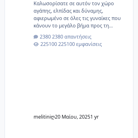
Καλωσορίσατε σε αυτόν τον χώρο
αγάπης, ελπίδας και δύναμης,
αφιερωμένο σε όλες τις γυναίκες που
κάνουν το μεγάλο βήμα προς τη
μητρότητα μέσω εξωσωματικής το 2025.
2380 απαντήσεις
Εδώ θα μοιραστούμε αγωνίες, χαρές,
225100 εμφανίσεις
εμπειρίες και κάθε μικρή ή μεγάλη
στιγμή αυτού του ξεχωριστού ταξιδιού.
Καμία δεν είναι μόνη – όλες μαζί
μπορούμε να στηρίξουμε η μία την
άλλη, να δώσουμε κουράγιο στις
δύσκολες στιγμές και να γιορτάσουμε
τις μικρές και μεγάλες νίκες. Είτε είστε
στο στάδιο της προετοιμασίας, είτε
ετοιμάζεστε
melitiniღ
20 Μαίου, 2025
1 yr