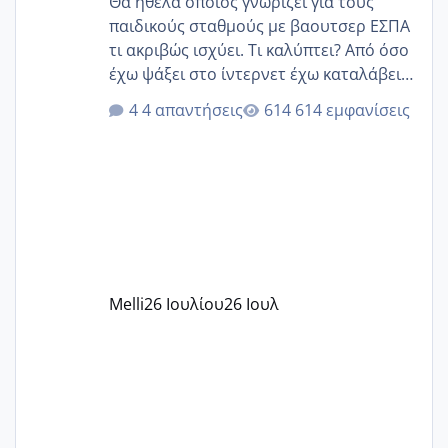
Θα ήθελα οποίος γνωρίζει για τους
παιδικούς σταθμούς με βαουτσερ ΕΣΠΑ
τι ακριβώς ισχύει. Τι καλύπτει? Από όσο
έχω ψάξει στο ίντερνετ έχω καταλάβει
ότι το βαουτσερ καλύπτει όλα τα
4 απαντήσεις
614 εμφανίσεις
δίδακτρα και τα τροφεια του ιδιωτικού
παιδικού σταθμού για όποιον το έχει
πάρει. Οι παιδικοί σταθμοί έχουν
υπογράψει σύμβαση με την ΕΕΤΑΑ ότι
δέχονται παιδιά με βαουτσερ και ότι
αυτό τα καλύπτει όλα εκτός από έξτρα
όπως σχολικό λεωφορείο κτλ. Είναι
παράνομο να χρεώνουν κάτι επιπλέον.
Melli
26 Ιουλίου
26 Ιουλ
Εγώ πήγα σε έναν ιδιωτικό παιδικό στ