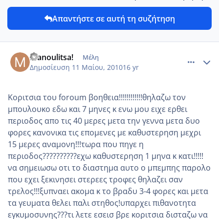
Απαντήστε σε αυτή τη συζήτηση
comment_13345
Author stats
manoulitsa!
Μέλη
Δημοσίευση
11 Μαίου, 2010
16 yr
Κοριτσια του foroum βοηθεια!!!!!!!!!!!!θηλαζω τον
μπουλουκο εδω και 7 μηνες κ ενω μου ειχε ερθει
περιοδος απο τις 40 μερες μετα την γεννα μετα δυο
φορες κανονικα τις επομενες με καθυστερηση μεχρι
15 μερες αναμονη!!!τωρα που πηγε η
περιοδος??????????εχω καθυστερηση 1 μηνα κ κατι!!!!!
να σημειωσω οτι το διαστημα αυτο ο μπεμπης παρολο
που εχει ξεκινησει στερεες τροφες θηλαζει σαν
τρελος!!!ξυπναει ακομα κ το βραδυ 3-4 φορες και μετα
τα γευματα θελει παλι στηθος!υπαρχει πιθανοτητα
εγκυμοσυνης???τι λετε εσεισ βρε κοριτσια δισταζω να