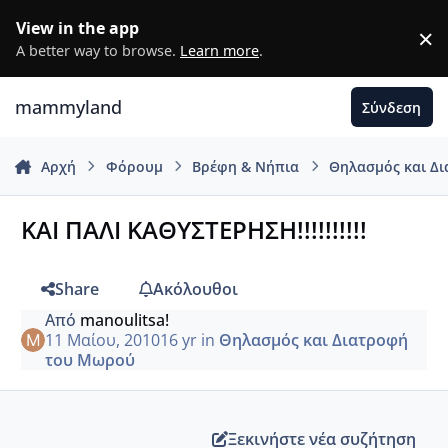
Μετάβαση σε περιεχόμενο
View in the app
×
D
A better way to browse.
Learn more
.
mammyland
Σύνδεση
Αρχή
Φόρουμ
Βρέφη & Νήπια
Θηλασμός και Δ
ΚΑΙ ΠΑΛΙ ΚΑΘΥΣΤΕΡΗΣΗ!!!!!!!!!!
Share
Ακόλουθοι
Από
manoulitsa!
11 Μαίου, 2010
16 yr
in
Θηλασμός και Διατροφή
του Μωρού
Ξεκινήστε νέα συζήτηση