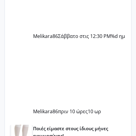
Melikara86
Σάββατο στις 12:30 PM
%d ημ
Melikara86
πριν 10 ώρες
10 ωρ
Μωράκια Μαΐου 2026 🌸🌻🌹
Ποιές είμαστε στους ίδιους μήνες
εγκυμοσύνης!