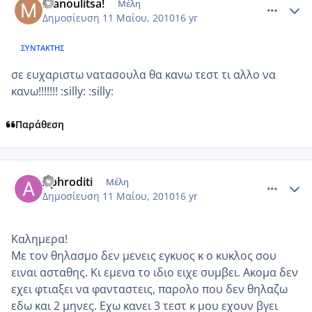
manoulitsa!
Μέλη
Δημοσίευση
11 Μαίου, 2010
16 yr
ΣΥΝΤΆΚΤΗΣ
σε ευχαριστω νατασουλα θα κανω τεστ τι αλλο να
κανω!!!!!!! :silly: :silly:
Παράθεση
comment_484902
Author stats
Aphroditi
Μέλη
Δημοσίευση
11 Μαίου, 2010
16 yr
Καλημερα!
Με τον θηλασμο δεν μενεις εγκυος κ ο κυκλος σου
ειναι ασταθης. Κι εμενα το ιδιο ειχε συμβει. Ακομα δεν
εχει φτιαξει να φανταστεις, παρολο που δεν θηλαζω
εδω και 2 μηνες. Εχω κανει 3 τεστ κ μου εχουν βγει