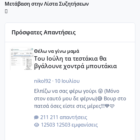
Μετάβαση στην Λίστα Συζητήσεων
Πρόσφατες Απαντήσεις
Του Ιούλη τα τεστάκια θα βγάλουνε χοντρά μπουτάκια
Θέλω να γίνω μαμά
Του Ιούλη τα τεστάκια θα
βγάλουνε χοντρά μπουτάκια
nikol92
·
10 Ιουλίου
Ελπίζω να σας φέρω γούρι 😜 (Μόνο
στον εαυτό μου δε φέρνω)😅 Βουρ στο
πατσά όσες είστε στις μέρες!!!💙🩷
211 απαντήσεις
12503 εμφανίσεις