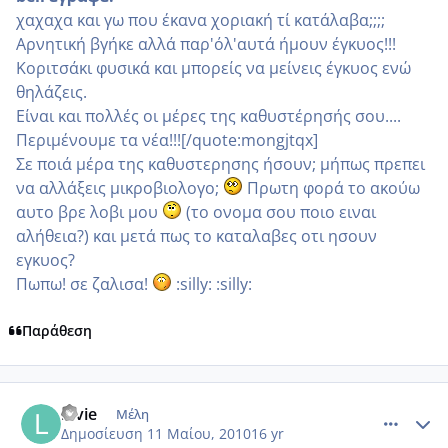
χαχαχα και γω που έκανα χοριακή τί κατάλαβα;;;;
Αρνητική βγήκε αλλά παρ'όλ'αυτά ήμουν έγκυος!!!
Κοριτσάκι φυσικά και μπορείς να μείνεις έγκυος ενώ
θηλάζεις.
Είναι και πολλές οι μέρες της καθυστέρησής σου....
Περιμένουμε τα νέα!!![/quote:mongjtqx]
Σε ποιά μέρα της καθυστερησης ήσουν; μήπως πρεπει
να αλλάξεις μικροβιολογο;
Πρωτη φορά το ακούω
αυτο βρε λοβι μου
(το ονομα σου ποιο ειναι
αλήθεια?) και μετά πως το καταλαβες οτι ησουν
εγκυος?
Πωπω! σε ζαλισα!
:silly: :silly:
Παράθεση
comment_485363
Author stats
lovie
Μέλη
Δημοσίευση
11 Μαίου, 2010
16 yr