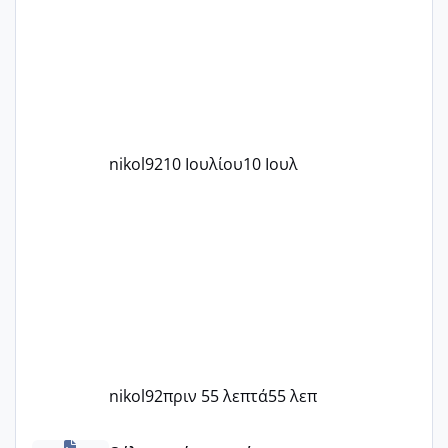
nikol92
10 Ιουλίου
10 Ιουλ
nikol92
πριν 55 λεπτά
55 λεπ
Πόσες είμαστε κοντά 40 και προσπαθούμε;;