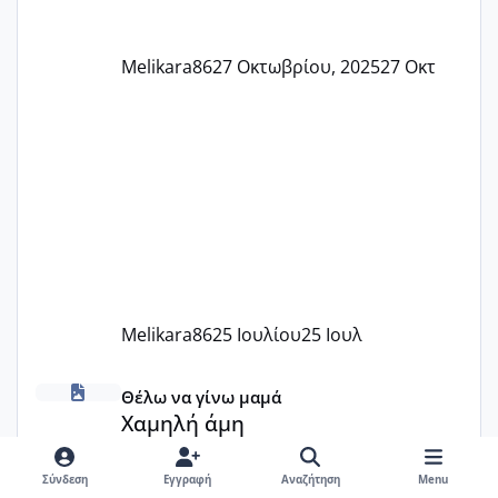
Melikara86
27 Οκτωβρίου, 2025
27 Οκτ
Melikara86
25 Ιουλίου
25 Ιουλ
Χαμηλή άμη
Θέλω να γίνω μαμά
Χαμηλή άμη
nikol92
·
23 Ιουλίου
Σύνδεση
Εγγραφή
Αναζήτηση
Menu