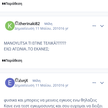
Παράθεση
comment_485247
Author stats
katherinaki82
Μέλη
Δημοσίευση
11 Μαίου, 2010
16 yr
MANOYLITSA ΤΙ ΕΓΙΝΕ ΤΕΛΙΚΑ΄??????
ΕΧΩ ΑΓΩΝΙΑ..ΤΟ ΕΚΑΝΕΣ;
Παράθεση
comment_485337
Author stats
ΕλένηΧ
Μέλη
Δημοσίευση
11 Μαίου, 2010
16 yr
φυσικα και μπορεις να μεινεις εγκυος ενω θηλαζεις
Κανε ενα τεστ εγκυμοσυνης και σου ευχομαι να δειξει