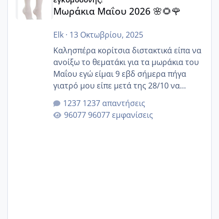
Μωράκια Μαΐου 2026 🌸🌻🌹
Elk
·
13 Οκτωβρίου, 2025
Καλησπέρα κορίτσια διστακτικά είπα να
ανοίξω το θεματάκι για τα μωράκια του
Μαΐου εγώ είμαι 9 εβδ σήμερα πήγα
γιατρό μου είπε μετά της 28/10 να
κλείσω ραντεβού για την αυχενική είναι
1237 απαντήσεις
καμιά άλλη κοπέλα να γεννάει Μάιο ;;
96077 εμφανίσεις