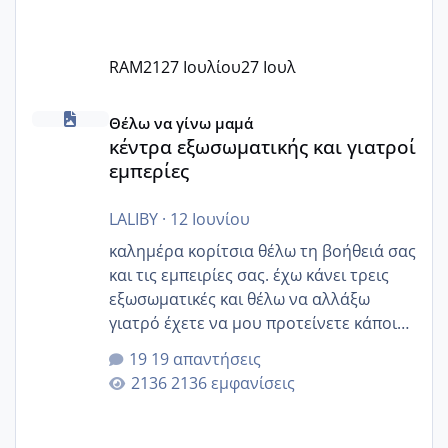
RAM21
27 Ιουλίου
27 Ιουλ
κέντρα εξωσωματικής και γιατροί εμπερίες
Θέλω να γίνω μαμά
κέντρα εξωσωματικής και γιατροί
εμπερίες
LALIBY
·
12 Ιουνίου
καλημέρα κορίτσια θέλω τη βοήθειά σας
και τις εμπειρίες σας. έχω κάνει τρεις
εξωσωματικές και θέλω να αλλάξω
γιατρό έχετε να μου προτείνετε κάποιον
που μείνατε ευχαριστημένες και είχατε
19 απαντήσεις
επιιτυχία? έκανα στο υγεία με τον
2136 εμφανίσεις
ζερβομανωλάκη (δεν το εψαξε καθόλου
το θέμα δεν μου άρεσε καθο΄λου) και
στο γένεσις με τον πάντο