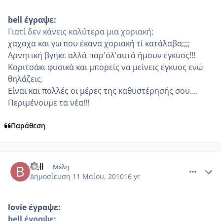
bell έγραψε:
Γιατί δεν κάνεις καλύτερα μια χοριακή;
χαχαχα και γω που έκανα χοριακή τί κατάλαβα;;;;
Αρνητική βγήκε αλλά παρ'όλ'αυτά ήμουν έγκυος!!!
Κοριτσάκι φυσικά και μπορείς να μείνεις έγκυος ενώ
θηλάζεις.
Είναι και πολλές οι μέρες της καθυστέρησής σου....
Περιμένουμε τα νέα!!!
Παράθεση
comment_485359
Author stats
bell
Μέλη
Δημοσίευση
11 Μαίου, 2010
16 yr
lovie έγραψε:
bell έγραψε: