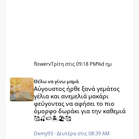
flowerv
Τρίτη στις 09:18 PM
%d ημ
Αύγουστος ήρθε ξανά γεμάτος γέλια και ανεμελιά μακάρι 
Θέλω να γίνω μαμά
Αύγουστος ήρθε ξανά γεμάτος
γέλια και ανεμελιά μακάρι
φεύγοντας να αφήσει το πιο
όμορφο δωράκι για την καθεμιά
🥰🍒🍉🏝️🏖️🥰
Demy93
·
Δευτέρα στις 08:39 AM