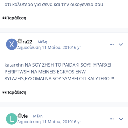
οτι καλυτερο για σενα και την οικογενεια σου
Παράθεση
comment_485347
Author stats
xara22
Μέλη
Δημοσίευση
11 Μαίου, 2010
16 yr
katarxhn NA SOY ZHSH TO PAIDAKI SOY!!!!YPARXEI
PERIPTWSH NA MEINEIS EGKYOS ENW
8YLAZEIS,EYXOMAI NA SOY SYMBEI OTI KALYTERO!!!!
Παράθεση
comment_485352
Author stats
lovie
Μέλη
Δημοσίευση
11 Μαίου, 2010
16 yr