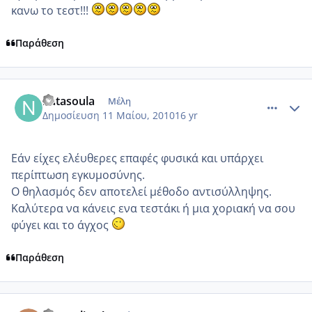
κανω το τεστ!!!
Παράθεση
comment_484894
Author stats
natasoula
Μέλη
Δημοσίευση
11 Μαίου, 2010
16 yr
Εάν είχες ελέυθερες επαφές φυσικά και υπάρχει
περίπτωση εγκυμοσύνης.
Ο θηλασμός δεν αποτελεί μέθοδο αντισύλληψης.
Καλύτερα να κάνεις ενα τεστάκι ή μια χοριακή να σου
φύγει και το άγχος
Παράθεση
comment_484896
Author stats