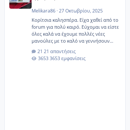
Melikara86
·
27 Οκτωβρίου, 2025
Κορίτσια καλησπέρα. Είχα χαθεί από το
forum για πολύ καιρό. Εύχομαι να είστε
όλες καλά να έχουμε πολλές νέες
μανούλες με το καλό να γεννήσουν
αυτές που ήδη περιμένουν. Να πάρουν
21 απαντήσεις
γερα μωράκια στην αγκαλίτσα τους
3653 εμφανίσεις
🙏🏼🙏🏼 Ας πάμε λοιπόν στο θέμα μου.
Τελευταία περίοδο 25 σεπτεμβρίου
Εδώ και τέσσερις πέντε μέρες νιώθω
αρρωστη δεν έχω κουράγιο για τίποτα
πονάει πολύ το στήθος μου και τα δύο
και βάζω θερμόμετρο και έχω συνεχώς
37 με 37, 3 Έτσι λοιπόν είπα να κάνω
ένα τεστ την παρασ