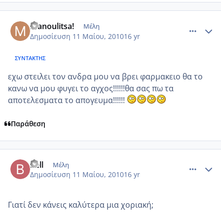
comment_484905
Author stats
manoulitsa!
Μέλη
Δημοσίευση
11 Μαίου, 2010
16 yr
ΣΥΝΤΆΚΤΗΣ
εχω στειλει τον ανδρα μου να βρει φαρμακειο θα το
κανω να μου φυγει το αγχος!!!!!!θα σας πω τα
αποτελεσματα το απογευμα!!!!!!
Παράθεση
comment_484946
Author stats
bell
Μέλη
Δημοσίευση
11 Μαίου, 2010
16 yr
Γιατί δεν κάνεις καλύτερα μια χοριακή;