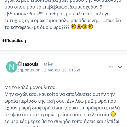
μου οπου μου το επιβεβαιωσε!ειμαι σχεδον 9
εβδομαδων!σοκ!!!! ο ανδρας μου πλεει σε πελαγη
ευτυχιας εγω ομως ειμαι πολυ μπερδεμενη........πως θα
τα καταφερω με δυο μωρα????
Παράθεση
comment_485881
Author stats
natasoula
Μέλη
Δημοσίευση
12 Μαίου, 2010
16 yr
Με το καλό μανουλίτσα,
Μην αγχώνεσαι και κοίτα να απολάυσεις αυτήν την
ωραία περίοδο της ζωή σου. Δεν λέω με 2 μωρά που
έχουν μικρή διαφορά είναι ζόρικα τα πράγματα, αλλά
σκέψου ότι ούτε η ορώτη είσαι ούτε η τελευταία
Σε μερικές μέρες θα το συνηδειτοποιήσεις και ελπίζω