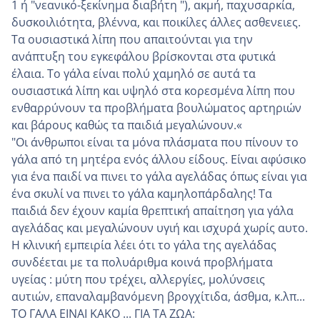
1 ή "νεανικό-ξεκίνημα διαβήτη "), ακμή, παχυσαρκία,
δυσκοιλιότητα, βλέννα, και ποικίλες άλλες ασθενειες.
Τα ουσιαστικά λίπη που απαιτούνται για την
ανάπτυξη του εγκεφάλου βρίσκονται στα φυτικά
έλαια. Το γάλα είναι πολύ χαμηλό σε αυτά τα
ουσιαστικά λίπη και υψηλό στα κορεσμένα λίπη που
ενθαρρύνουν τα προβλήματα βουλώματος αρτηριών
και βάρους καθώς τα παιδιά μεγαλώνουν.«
"Οι άνθρωποι είναι τα μόνα πλάσματα που πίνουν το
γάλα από τη μητέρα ενός άλλου είδους. Είναι αφύσικο
για ένα παιδί να πινει το γάλα αγελάδας όπως είναι για
ένα σκυλί να πινει το γάλα καμηλοπάρδαλης! Τα
παιδιά δεν έχουν καμία θρεπτική απαίτηση για γάλα
αγελάδας και μεγαλώνουν υγιή και ισχυρά χωρίς αυτο.
Η κλινική εμπειρία λέει ότι το γάλα της αγελάδας
συνδέεται με τα πολυάριθμα κοινά προβλήματα
υγείας : μύτη που τρέχει, αλλεργίες, μολύνσεις
αυτιών, επαναλαμβανόμενη βρογχίτιδα, άσθμα, κ.λπ...
ΤΟ ΓΑΛΑ ΕΙΝΑΙ ΚΑΚΟ ... ΓΙΑ ΤΑ ΖΩΑ: