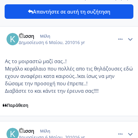
Απαντήστε σε αυτή τη συζήτηση
comment_13249
Author stats
Κάσση
Μέλη
Δημοσίευση
6 Μαίου, 2010
16 yr
Ας το μοιραστώ μαζί σας..!
Μεγάλο κεφάλαιο που πολλές απο τις θηλάζουσες εδώ
εχουν αναφέρει κατα καιρούς..!και ίσως να μην
δώσαμε την προσοχή που έπρεπε..!
Διαβάστε το και κάντε την έρευνα σας!!!!
Παράθεση
comment_480941
Author stats
Κάσση
Μέλη
Δημοσίευση
6 Μαίου, 2010
16 yr