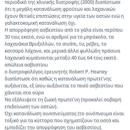
περιοδικό της κλινικής διατροφής (2000) διαπίστωσε
ότι η μεγάλη κατανάλωση φρούτων και λαχανικών
έχουν θετικές επιπτώσεις στην υγεία των οστών ενώ η
γαλακτοκομική κατανάλωση όχι.
Η απορρόφηση ασβεστίου από το γάλα είναι περίπου
30 τοις εκατό, ενώ οι αριθμοί για το μπρόκολο, τα
λαχανάκια Βρυξελλών, το σινάπι, τις ρέβες, το
κατσαρό λάχανο, και μερικά άλλα φυλλώδη πράσινα
λαχανικά κυμαίνονται μεταξύ 40 έως 64 τοις εκατό.
απώλεια ασβεστίου
ο διατροφολόγος ερευνητής Robert P. Heaney
διαπίστωσε ότι καθώς η κατανάλωση πρωτεϊ'νης
αυξάνεται, εξ ίσου αυξάνεται το ποσό ασβεστίου που
χάνεται στα ούρα
Να εξάλειψετε τη ζωική πρωτεϊ'νη (προκαλεί σοβαρή
επιδείνωση των οστών).
Όχι κατανάλωση οινοπνεύματος (το οινόπνευμα είναι
τοξικό για τα κύτταρα που σχηματίζουν τα οστά και
εμποδίζει την απορρόφηση του ασβεστίου).