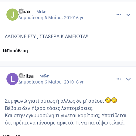
comment_481052
Author stats
juliax
Μέλη
Δημοσίευση
6 Μαίου, 2010
16 yr
ΔΑΓΚΩΝΕ ΕΣΥ , ΣΤΑ8ΕΡΑ Κ ΑΜΕΙΩΤΑ!!!
Παράθεση
comment_481054
Author stats
lenitsa
Μέλη
Δημοσίευση
6 Μαίου, 2010
16 yr
Συμφωνώ γιατί ούτως ή άλλως δε μ' αρέσει
Βέβαια δεν ήξερα τόσες λεπτομέρειες.
Και στην εγκυμοσύνη τι γίνεται κορίτσια;; Υποτίθεται
ότι πρέπει να πίνουμε αρκετό. Τι να πιστέψω τελικά;