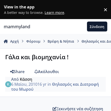
Μετάβαση σε περιεχόμενο
View in the app
×
D
A better way to browse.
Learn more
.
mammyland
Σύνδεση
Αρχή
Φόρουμ
Βρέφη & Νήπια
Θηλασμός και Δ
Γάλα και βιομηχανία !
Share
Ακόλουθοι
Από
Κάσση
6 Μαίου, 2010
16 yr
in
Θηλασμός και Διατροφή
του Μωρού
Ξεκινήστε νέα συζήτηση