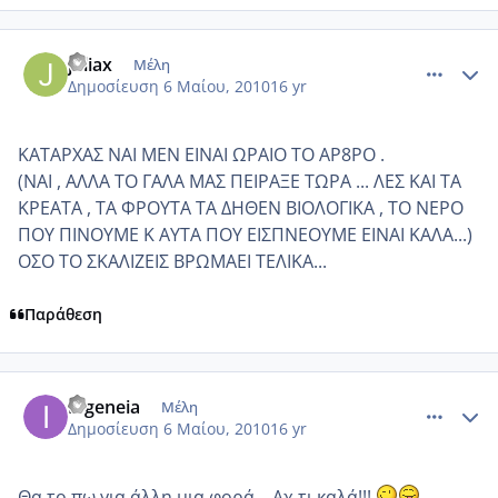
comment_481037
Author stats
juliax
Μέλη
Δημοσίευση
6 Μαίου, 2010
16 yr
ΚΑΤΑΡΧΑΣ ΝΑΙ ΜΕΝ ΕΙΝΑΙ ΩΡΑΙΟ ΤΟ ΑΡ8ΡΟ .
(ΝΑΙ , ΑΛΛΑ ΤΟ ΓΑΛΑ ΜΑΣ ΠΕΙΡΑΞΕ ΤΩΡΑ ... ΛΕΣ ΚΑΙ ΤΑ
ΚΡΕΑΤΑ , ΤΑ ΦΡΟΥΤΑ ΤΑ ΔΗΘΕΝ ΒΙΟΛΟΓΙΚΑ , ΤΟ ΝΕΡΟ
ΠΟΥ ΠΙΝΟΥΜΕ Κ ΑΥΤΑ ΠΟΥ ΕΙΣΠΝΕΟΥΜΕ ΕΙΝΑΙ ΚΑΛΑ...)
ΟΣΟ ΤΟ ΣΚΑΛΙΖΕΙΣ ΒΡΩΜΑΕΙ ΤΕΛΙΚΑ...
Παράθεση
comment_481043
Author stats
Ifigeneia
Μέλη
Δημοσίευση
6 Μαίου, 2010
16 yr
Θα το πω για άλλη μια φορά... Αχ τι καλά!!!