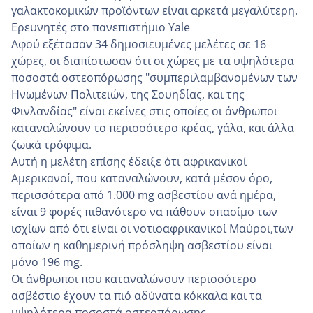
γαλακτοκομικών προϊόντων είναι αρκετά μεγαλύτερη.
Eρευνητές στο πανεπιστήμιο Yale
Αφού εξέτασαν 34 δημοσιευμένες μελέτες σε 16
χώρες, οι διαπίστωσαν ότι οι χώρες με τα υψηλότερα
ποσοστά οστεοπόρωσης "συμπεριλαμβανομένων των
Ηνωμένων Πολιτειών, της Σουηδίας, και της
Φινλανδίας" είναι εκείνες στις οποίες οι άνθρωποι
καταναλώνουν το περισσότερο κρέας, γάλα, και άλλα
ζωικά τρόφιμα.
Αυτή η μελέτη επίσης έδειξε ότι αφρικανικοί
Αμερικανοί, που καταναλώνουν, κατά μέσον όρο,
περισσότερα από 1.000 mg ασβεστίου ανά ημέρα,
είναι 9 φορές πιθανότερο να πάθουν σπασίμο των
ισχίων από ότι είναι οι νοτιοαφρικανικοί Μαύροι,των
οποίων η καθημερινή πρόσληψη ασβεστίου είναι
μόνο 196 mg.
Οι άνθρωποι που καταναλώνουν περισσότερο
ασβέστιο έχουν τα πιό αδύνατα κόκκαλα και τα
υψηλότερα ποσοστά οστεοπόρωσης...