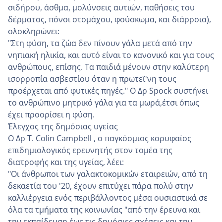
σιδήρου, άσθμα, μολύνσεις αυτιών, παθήσεις του
δέρματος, πόνοι στομάχου, φούσκωμα, και διάρροια),
ολοκληρώνει:
"Στη φύση, τα ζώα δεν πίνουν γάλα μετά από την
νηπιακή ηλικία, και αυτό είναι το κανονικό και για τους
ανθρώπους, επίσης. Τα παιδιά μένουν στην καλύτερη
ισορροπία ασβεστίου όταν η πρωτεϊ'νη τους
προέρχεται από φυτικές πηγές." Ο Δρ Spock συστήνει
το ανθρώπινο μητρικό γάλα για τα μωρά,έτσι όπως
έχει προορίσει η φύση.
Έλεγχος της δημόσιας υγείας
Ο Δρ T. Colin Campbell , ο παγκόσμιος κορυφαίος
επιδημιολογικός ερευνητής στον τομέα της
διατροφής και της υγείας, λέει:
"Οι άνθρωποι των γαλακτοκομικών εταιρειών, από τη
δεκαετία του '20, έχουν επιτύχει πάρα πολύ στην
καλλιέργεια ενός περιβάλλοντος μέσα ουσιαστικά σε
όλα τα τμήματα της κοινωνίας "από την έρευνα και
την εκπαίδευση έως τις δημόσιες σχέσεις και την