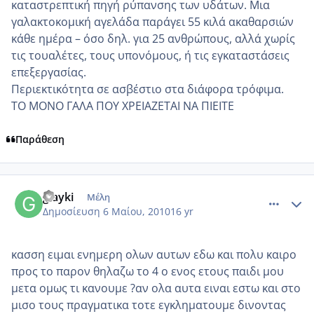
καταστρεπτική πηγή ρύπανσης των υδάτων. Μια
γαλακτοκομική αγελάδα παράγει 55 κιλά ακαθαρσιών
κάθε ημέρα – όσο δηλ. για 25 ανθρώπους, αλλά χωρίς
τις τουαλέτες, τους υπονόμους, ή τις εγκαταστάσεις
επεξεργασίας.
Περιεκτικότητα σε ασβέστιο στα διάφορα τρόφιμα.
ΤΟ ΜΟΝΟ ΓΑΛΑ ΠΟΥ ΧΡΕΙΑΖΕΤΑΙ ΝΑ ΠΙΕΙΤΕ
Παράθεση
comment_480996
Author stats
glayki
Μέλη
Δημοσίευση
6 Μαίου, 2010
16 yr
κασση ειμαι ενημερη ολων αυτων εδω και πολυ καιρο
προς το παρον θηλαζω το 4 ο ενος ετους παιδι μου
μετα ομως τι κανουμε ?αν ολα αυτα ειναι εστω και στο
μισο τους πραγματικα τοτε εγκληματουμε δινοντας