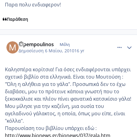
Παρα πολυ ενδιαφερον!
Παράθεση
comment_481018
Author stats
mpempoulinos
Μέλη
Δημοσίευση
6 Μαίου, 2010
16 yr
Καλησπέρα κορίτσια! Για όσες ενδιαφέρονται υπάρχει
σχετικό βιβλίο στα ελληνικά. Είναι του Μουτούση :
"Όλη η αλήθεια για το γάλα". Προσωπικά δεν το έχω
διαβάσει, μου το πρότεινε κάποια γνωστή που το
ξεκοκκάλισε και πλέον πίνει φανατικά κατσικίσιο γάλα!
Μου μίλησε για την καζεΐνη, μια ουσία του
αγελαδινού γάλακτος, η οποία, όπως μου είπε, είναι
"κόλλα".
Παρουσίαση του βιβλίου υπάρχει εδώ :
http://www.bionews.gr/bionews/037/gala.htm