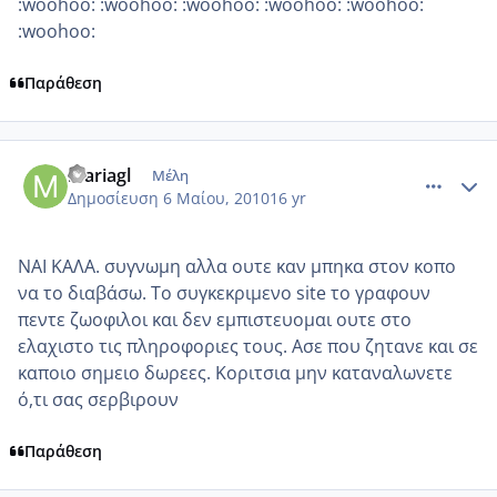
:woohoo: :woohoo: :woohoo: :woohoo: :woohoo:
:woohoo:
Παράθεση
comment_481069
Author stats
mariagl
Μέλη
Δημοσίευση
6 Μαίου, 2010
16 yr
ΝΑΙ ΚΑΛΑ. συγνωμη αλλα ουτε καν μπηκα στον κοπο
να το διαβάσω. Το συγκεκριμενο site το γραφουν
πεντε ζωοφιλοι και δεν εμπιστευομαι ουτε στο
ελαχιστο τις πληροφοριες τους. Ασε που ζητανε και σε
καποιο σημειο δωρεες. Κοριτσια μην καταναλωνετε
ό,τι σας σερβιρουν
Παράθεση