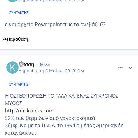
ΣΥΝΤΆΚΤΗΣ
ειναι αρχείο Powerpoint πως το ανεβάζω??
Παράθεση
comment_480942
Author stats
Κάσση
Μέλη
Δημοσίευση
6 Μαίου, 2010
16 yr
ΣΥΝΤΆΚΤΗΣ
Η ΟΣΤΕΟΠΟΡΩΣΗ,ΤΟ ΓΑΛΑ ΚΑΙ ΕΝΑΣ ΣΥΓΧΡΟΝΟΣ
ΜΥΘΟΣ
http://milksucks.com
52% των θερμίδων από γαλακτοκομικά
Σύμφωνα με το USDA, το 1994 ο μέσος Αμερικανός
κατανάλωσε :