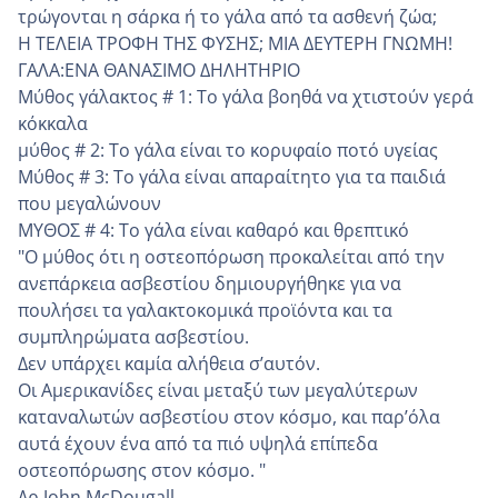
τρώγονται η σάρκα ή το γάλα από τα ασθενή ζώα;
Η ΤΕΛΕΙΑ ΤΡΟΦΗ ΤΗΣ ΦΥΣΗΣ; ΜΙΑ ΔΕΥΤΕΡΗ ΓΝΩΜΗ!
ΓΑΛΑ:ΕΝΑ ΘΑΝΑΣΙΜΟ ΔΗΛΗΤΗΡΙΟ
Μύθος γάλακτος # 1: Το γάλα βοηθά να χτιστούν γερά
κόκκαλα
μύθος # 2: Το γάλα είναι το κορυφαίο ποτό υγείας
Μύθος # 3: Το γάλα είναι απαραίτητο για τα παιδιά
που μεγαλώνουν
ΜΥΘΟΣ # 4: Το γάλα είναι καθαρό και θρεπτικό
"Ο μύθος ότι η οστεοπόρωση προκαλείται από την
ανεπάρκεια ασβεστίου δημιουργήθηκε για να
πουλήσει τα γαλακτοκομικά προϊόντα και τα
συμπληρώματα ασβεστίου.
Δεν υπάρχει καμία αλήθεια σ’αυτόν.
Οι Αμερικανίδες είναι μεταξύ των μεγαλύτερων
καταναλωτών ασβεστίου στον κόσμο, και παρ’όλα
αυτά έχουν ένα από τα πιό υψηλά επίπεδα
οστεοπόρωσης στον κόσμο. "
Δρ John McDougall