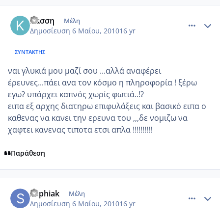
comment_481086
Author stats
Κάσση
Μέλη
Δημοσίευση
6 Μαίου, 2010
16 yr
ΣΥΝΤΆΚΤΗΣ
ναι γλυκιά μου μαζί σου ...αλλά αναφέρει
έρευνες...πάει ανα τον κόσμο η πληροφορία ! ξέρω
εγω? υπάρχει καπνός χωρίς φωτιά..!?
ειπα εξ αρχης διατηρω επιφυλάξεις και βασικό ειπα ο
καθενας να κανει την ερευνα του ,,,δε νομιζω να
χαφτει κανενας τιποτα ετσι απλα !!!!!!!!!!
Παράθεση
comment_481089
Author stats
sophiak
Μέλη
Δημοσίευση
6 Μαίου, 2010
16 yr