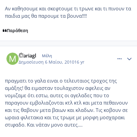
Αν καθησουμε και σκεφτουμε τι τρωνε και τι πινουν τα
παιδια μας θα παρουμε τα βουνα!!!!
Παράθεση
comment_481115
Author stats
mariagl
Μέλη
Δημοσίευση
6 Μαίου, 2010
16 yr
πραγματι το γαλα ειναι ο τελευταιος τροχος της
αμάξης! θα ειμασταν τουλαχιστον αφελεις αν
νομιζαμε ότι εστω, αυτες οι αγελαδες που το
παραγουν εμβολιαζονται κτλ κτλ και μετα πεθαινουν
και τις θαβουν μετα βαιων και κλαδων. Τις κοβουν σε
ωραια φιλετακια και τις τρωμε με μορφη μοσχαρακι
στιφαδο. Και να΄ταν μονο αυτες....