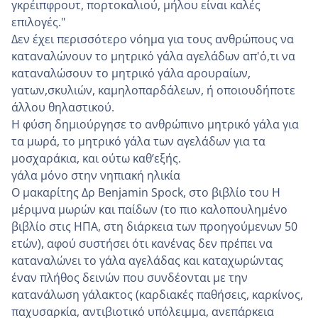
γκρέιπφρουτ, πορτοκαλιού, μήλου είναι καλές
επιλογές."
Δεν έχει περισσότερο νόημα για τους ανθρώπους να
καταναλώνουν το μητρικό γάλα αγελάδων απ'ό,τι να
καταναλώσουν το μητρικό γάλα αρουραίων,
γατων,σκυλιών, καμηλοπαρδάλεων, ή οποιουδήποτε
άλλου θηλαστικού.
Η φύση δημιούργησε το ανθρώπινο μητρικό γάλα για
τα μωρά, το μητρικό γάλα των αγελάδων για τα
μοσχαράκια, και ούτω καθ’εξής.
γάλα μόνο στην νηπιακή ηλικία
Ο μακαρίτης Δρ Benjamin Spock, στο βιβλίο του Η
μέριμνα μωρών και παίδων (το πιο καλοπουλημένο
βιβλίο στις ΗΠΑ, στη διάρκεια των προηγούμενων 50
ετών), αφού συστήσει ότι κανένας δεν πρέπει να
καταναλώνει το γάλα αγελάδας και καταχωρώντας
έναν πλήθος δεινών που συνδέονται με την
κατανάλωση γάλακτος (καρδιακές παθήσεις, καρκίνος,
παχυσαρκία, αντιβιοτικό υπόλειμμα, ανεπάρκεια