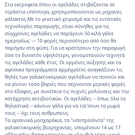
Στα εκτροφεία όπου οι αγελάδες στιβάζονται σε
τεράστια υπόστεγα, χρησιμοποιούνται ως μηχανές
γάλακτος.Με το γενετικό χειρισμό και τις εντατικές
τεχνολογίες παραγωγής, είναι σύνηθες για τις
σύγχρονες αγελάδες να παράγουν 50 κιλά γάλα
ημερησίως — 10 φορές περισσότερο από όσο θα
παρήγαν στη φύση. Για να κρατήσουν την παραγωγή
όσο το δυνατόν υψηλότερη, γονομοποιούν τεχνητά
τις αγελάδες κάθε έτος. Οι ορμόνες αύξησης και τα
αφύσικα προγράμματα αρμέγματος αναγκάζουν τις
θηλές των γαλακτοκομικών αγελάδων να πονούν και
να γίνουν τόσο βαριές που σέρνονται μερικές φορές
στο έδαφος, με συνέπεια τις συχνές μολύνσεις και την
κατάχρηση αντιβιοτικών. Οι αγελάδες -- όπως όλα τα
θηλαστικά -- κάνουν γάλα για να ταϊ'σουν τα μωρά
τους -- όχι τους ανθρωπους.
Τα αρσενικά μοσχαράκια, τα "υποπροϊόντα" της
γαλακτοκομικής βιομηχανίας, υπομένουν 14 ως 17
εβδομάδες βασανιστηρίου σε κλουβιά τόσο μικρά