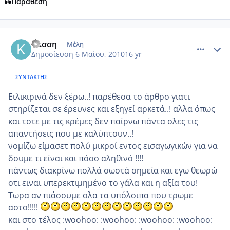
Παράθεση
comment_481067
Author stats
Κάσση
Μέλη
Δημοσίευση
6 Μαίου, 2010
16 yr
ΣΥΝΤΆΚΤΗΣ
Ειλικιρινά δεν ξέρω..! παρέθεσα το άρθρο γιατι
στηρίζεται σε έρευνες και εξηγεί αρκετά..! αλλα όπως
και τοτε με τις κρέμες δεν παίρνω πάντα ολες τις
απαντήσεις που με καλύπτουν..!
νομίζω είμασετ πολύ μικροί εντος εισαγωγικών για να
δουμε τι είναι και πόσο αληθινό !!!!
πάντως διακρίνω πολλά σωστά σημεία και εγω θεωρώ
οτι ειναι υπερεκτιμημένο το γάλα και η αξία του!
Τωρα αν πιάσουμε ολα τα υπόλοιπα που τρωμε
αστο!!!!!
και στο τέλος :woohoo: :woohoo: :woohoo: :woohoo: