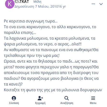
ΚΑΤΚΑΤ
Μέλη
Δημοσίευση
7 Μαίου, 2010
16 yr
Ρε κοριτσια συγγνωμη τωρα...
Το ενα ειναι καρκινογονο, το αλλο καρκινογονο, το
παραλλο επισης...
Τα λαχανικα μολυσμενα, τα κρεατα μολυσμενα, τα
ψαρια μολυσμενα, το νερο, ο αερας...ολα!!!
Αν καθομαστε να τα πιανουμε ενα ενα σωθηκαμε!Θα
τρελαθουμε πριν την ωρα μας!
Ωραια, αντε και το θηλασαμε το παιδι...ως ποτε? και
μετα? ποσα φαγητα περιεχουν γαλα η παραγωγα?Θα
αποκλεισουμε τοσα πραγματα απο τη διατροφη του
παιδιου? Θα αγοραζουμε μονο βιολογικα (ο Θεος να
τα κανει!)?
Κοιταξτε τη φωτο της γης με τα μιλιουνια δορυφορων
τριγυρω που...ακτινοβολουν, τις κεραιες, τα πυρηνικα,
ολα αυτα που εχουν γεμισει τον κοσμο καρκινους
Σύνδεση
Εγγραφή
Αναζήτηση
Menu