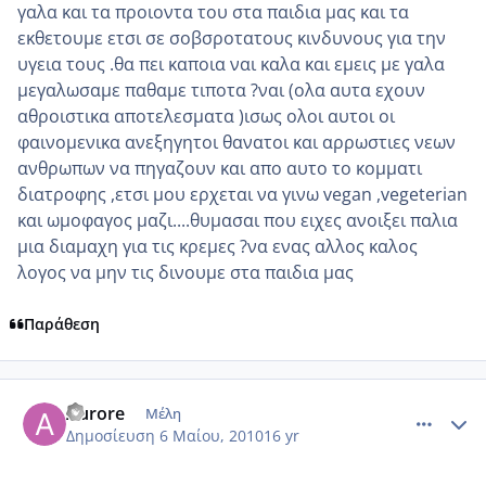
γαλα και τα προιοντα του στα παιδια μας και τα
εκθετουμε ετσι σε σοβσροτατους κινδυνους για την
υγεια τους .θα πει καποια ναι καλα και εμεις με γαλα
μεγαλωσαμε παθαμε τιποτα ?ναι (ολα αυτα εχουν
αθροιστικα αποτελεσματα )ισως ολοι αυτοι οι
φαινομενικα ανεξηγητοι θανατοι και αρρωστιες νεων
ανθρωπων να πηγαζουν και απο αυτο το κομματι
διατροφης ,ετσι μου ερχεται να γινω vegan ,vegeterian
και ωμοφαγος μαζι....θυμασαι που ειχες ανοιξει παλια
μια διαμαχη για τις κρεμες ?να ενας αλλος καλος
λογος να μην τις δινουμε στα παιδια μας
Παράθεση
comment_481000
Author stats
Aurore
Μέλη
Δημοσίευση
6 Μαίου, 2010
16 yr