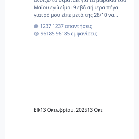
ανοίξω το θεματάκι για τα μωράκια του
Μαΐου εγώ είμαι 9 εβδ σήμερα πήγα
γιατρό μου είπε μετά της 28/10 να
κλείσω ραντεβού για την αυχενική είναι
1237 απαντήσεις
καμιά άλλη κοπέλα να γεννάει Μάιο ;;
96185 εμφανίσεις
Elk
13 Οκτωβρίου, 2025
13 Οκτ