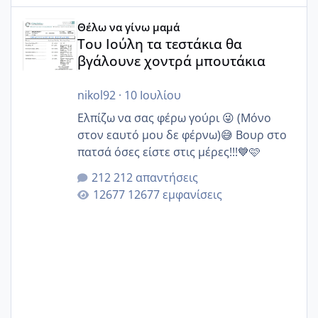
Του Ιούλη τα τεστάκια θα βγάλουνε χοντρά μπουτάκια
Θέλω να γίνω μαμά
Του Ιούλη τα τεστάκια θα
βγάλουνε χοντρά μπουτάκια
nikol92
·
10 Ιουλίου
Ελπίζω να σας φέρω γούρι 😜 (Μόνο
στον εαυτό μου δε φέρνω)😅 Βουρ στο
πατσά όσες είστε στις μέρες!!!💙🩷
212 απαντήσεις
12677 εμφανίσεις