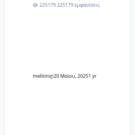
Εδώ θα μοιραστούμε αγωνίες, χαρές,
225179 εμφανίσεις
εμπειρίες και κάθε μικρή ή μεγάλη
στιγμή αυτού του ξεχωριστού ταξιδιού.
Καμία δεν είναι μόνη – όλες μαζί
μπορούμε να στηρίξουμε η μία την
άλλη, να δώσουμε κουράγιο στις
δύσκολες στιγμές και να γιορτάσουμε
τις μικρές και μεγάλες νίκες. Είτε είστε
στο στάδιο της προετοιμασίας, είτε
ετοιμάζεστε
melitiniღ
20 Μαίου, 2025
1 yr