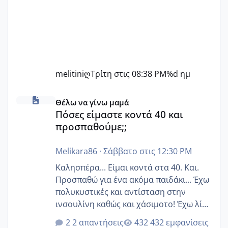
melitiniღ
Τρίτη στις 08:38 PM
%d ημ
Πόσες είμαστε κοντά 40 και προσπαθούμε;;
Θέλω να γίνω μαμά
Πόσες είμαστε κοντά 40 και
προσπαθούμε;;
Melikara86
·
Σάββατο στις 12:30 PM
Καλησπέρα... Είμαι κοντά στα 40. Και.
Προσπαθώ για ένα ακόμα παιδάκι... Έχω
πολυκυστικές και αντίσταση στην
ινσουλίνη καθώς και χάσιμοτο! Έχω λίγα
κιλά παραπάνω και όσο κ αν προσπαθώ
2 απαντήσεις
432 εμφανίσεις