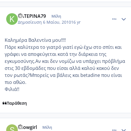
comment_480737
Author stats
ΚΑΤΕΡΙΝΑ79
Μέλη
Δημοσίευση
6 Μαίου, 2010
16 yr
Καλημέρα Βαλεντίνα μου!!!!
Πάρε καλύτερα το γιατρό γιατί εγώ έχω στο σπίτι και
γράφει να αποφεύγεται κατά την διάρκεια της
εγκυμοσύνης.Αν και δεν νομίζω να υπάρχει πρόβλήμα
στις 30 εβδομάδες που είσαι αλλά καλού κακού δεν
τον ρωτάς?Μπορείς να βάλεις και betadine που είναι
πιο αθώο.
Φιλιά!!
Παράθεση
comment_480754
Author stats
snowgirl
Μέλη