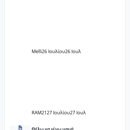
παιδικού σταθμού για όποιον το έχει
πάρει. Οι παιδικοί σταθμοί έχουν
υπογράψει σύμβαση με την ΕΕΤΑΑ ότι
δέχονται παιδιά με βαουτσερ και ότι
αυτό τα καλύπτει όλα εκτός από έξτρα
όπως σχολικό λεωφορείο κτλ. Είναι
παράνομο να χρεώνουν κάτι επιπλέον.
Melli
26 Ιουλίου
26 Ιουλ
Εγώ πήγα σε έναν ιδιωτικό παιδικό στ
RAM21
27 Ιουλίου
27 Ιουλ
κέντρα εξωσωματικής και γιατροί εμπερίες
Θέλω να γίνω μαμά