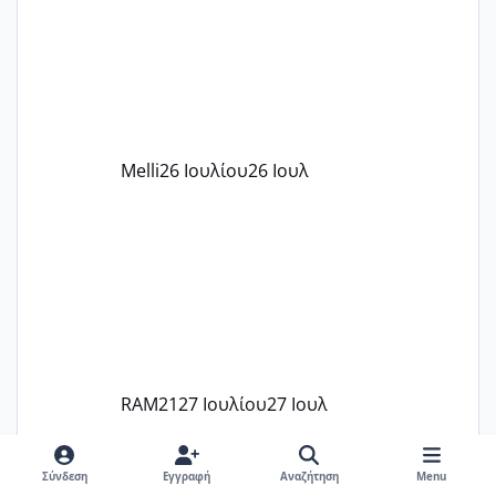
πάρει. Οι παιδικοί σταθμοί έχουν
υπογράψει σύμβαση με την ΕΕΤΑΑ ότι
δέχονται παιδιά με βαουτσερ και ότι
αυτό τα καλύπτει όλα εκτός από έξτρα
όπως σχολικό λεωφορείο κτλ. Είναι
παράνομο να χρεώνουν κάτι επιπλέον.
Melli
26 Ιουλίου
26 Ιουλ
Εγώ πήγα σε έναν ιδιωτικό παιδικό στ
RAM21
27 Ιουλίου
27 Ιουλ
Χαμηλή άμη
Θέλω να γίνω μαμά
Σύνδεση
Εγγραφή
Αναζήτηση
Menu
Χαμηλή άμη