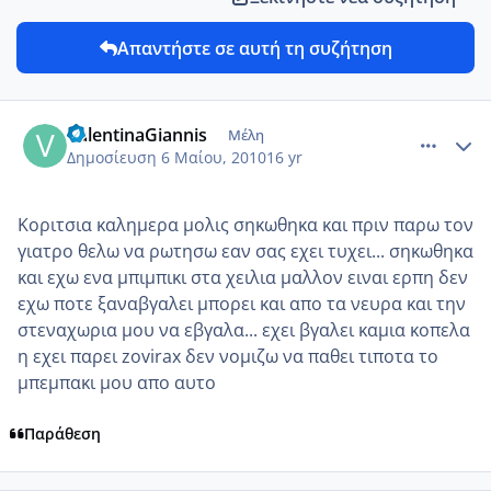
Απαντήστε σε αυτή τη συζήτηση
comment_13238
Author stats
ValentinaGiannis
Μέλη
Δημοσίευση
6 Μαίου, 2010
16 yr
Κοριτσια καλημερα μολις σηκωθηκα και πριν παρω τον
γιατρο θελω να ρωτησω εαν σας εχει τυχει... σηκωθηκα
και εχω ενα μπιμπικι στα χειλια μαλλον ειναι ερπη δεν
εχω ποτε ξαναβγαλει μπορει και απο τα νευρα και την
στεναχωρια μου να εβγαλα... εχει βγαλει καμια κοπελα
η εχει παρει zovirax δεν νομιζω να παθει τιποτα το
μπεμπακι μου απο αυτο
Παράθεση