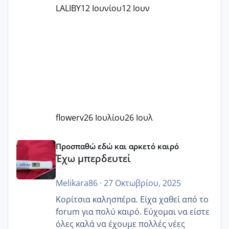
LALIBY
12 Ιουνίου
12 Ιουν
flowerv
26 Ιουλίου
26 Ιουλ
Έχω μπερδευτεί
Προσπαθώ εδώ και αρκετό καιρό
Έχω μπερδευτεί
Melikara86
·
27 Οκτωβρίου, 2025
Κορίτσια καλησπέρα. Είχα χαθεί από το
forum για πολύ καιρό. Εύχομαι να είστε
όλες καλά να έχουμε πολλές νέες