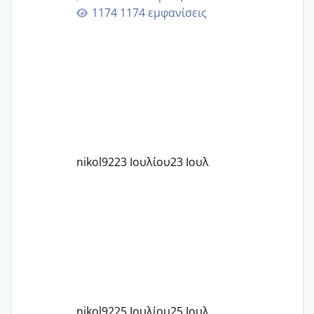
εγκυμοσύνη, που έπρεπε να τερματιστεί
1174 εμφανίσεις
στην 27η εβδομάδα και προσπαθώ 7
μήνες ήδη και αρχίζω να αγχώνομαι με
το 1,18... Είμαι 33.. Κάποια που να έμεινε
με χαμηλή άμη???
nikol92
23 Ιουλίου
23 Ιουλ
nikol92
25 Ιουλίου
25 Ιουλ