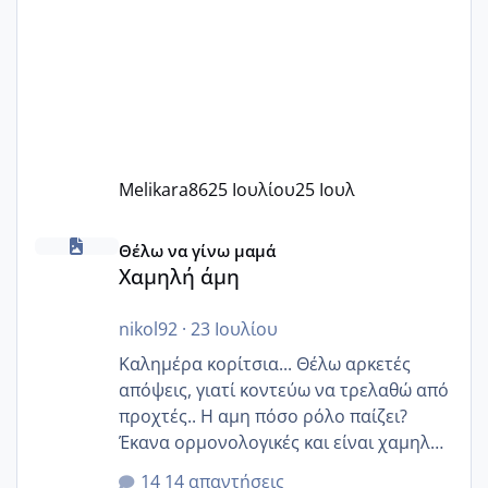
Melikara86
25 Ιουλίου
25 Ιουλ
Χαμηλή άμη
Θέλω να γίνω μαμά
Χαμηλή άμη
nikol92
·
23 Ιουλίου
Καλημέρα κορίτσια... Θέλω αρκετές
απόψεις, γιατί κοντεύω να τρελαθώ από
προχτές.. Η αμη πόσο ρόλο παίζει?
Έκανα ορμονολογικές και είναι χαμηλή
για την ηλικία μου.. Είχα ήδη μια
14 απαντήσεις