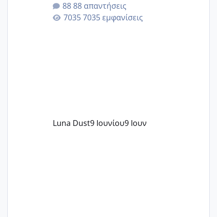
της αυχενικής διαφάνειας. Έχω αρκετό
88 απαντήσεις
άγχος και οι μέρες δεν φαίνεται να
7035 εμφανίσεις
περνάνε με τίποτα.
Luna Dust
9 Ιουνίου
9 Ιουν