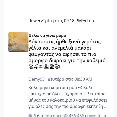
flowerv
Τρίτη στις 09:18 PM
%d ημ
Αύγουστος ήρθε ξανά γεμάτος γέλια και ανεμελιά μακάρι 
Θέλω να γίνω μαμά
Αύγουστος ήρθε ξανά γεμάτος
γέλια και ανεμελιά μακάρι
φεύγοντας να αφήσει το πιο
όμορφο δωράκι για την καθεμιά
🥰🍒🍉🏝️🏖️🥰
Demy93
·
Δευτέρα στις 08:39 AM
Καλό.μηνα κορίτσια μου 🥰 Καλή
επιτυχία σε όλες,εύχομαι ο τελευταίος
μήνας του καλοκαιριού να επιφυλάσσει
για όλες σας την πιο όμορφη έκπληξη 🧿
@Elk @Melikara86 @Παρασκευαιδου
6 απαντήσεις
456 εμφανίσεις