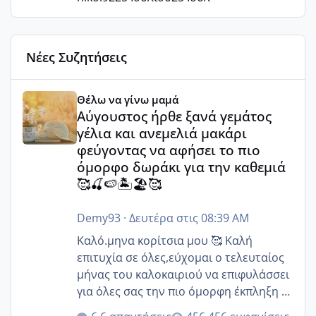
Νέες Συζητήσεις
Αύγουστος ήρθε ξανά γεμάτος γέλια και ανεμελιά μακάρι 
Θέλω να γίνω μαμά
Αύγουστος ήρθε ξανά γεμάτος
γέλια και ανεμελιά μακάρι
φεύγοντας να αφήσει το πιο
όμορφο δωράκι για την καθεμιά
🥰🍒🍉🏝️🏖️🥰
Demy93
·
Δευτέρα στις 08:39 AM
Καλό.μηνα κορίτσια μου 🥰 Καλή
επιτυχία σε όλες,εύχομαι ο τελευταίος
μήνας του καλοκαιριού να επιφυλάσσει
για όλες σας την πιο όμορφη έκπληξη 🧿
@Elk @Melikara86 @Παρασκευαιδου