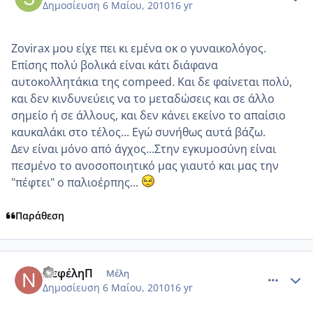
Δημοσίευση
6 Μαίου, 2010
16 yr
Zovirax μου είχε πει κι εμένα οκ ο γυναικολόγος.
Επίσης πολύ βολικά είναι κάτι διάφανα
αυτοκολλητάκια της compeed. Και δε φαίνεται πολύ,
και δεν κινδυνεύεις να το μεταδώσεις και σε άλλο
σημείο ή σε άλλους, και δεν κάνει εκείνο το απαίσιο
καυκαλάκι στο τέλος... Εγώ συνήθως αυτά βάζω.
Δεν είναι μόνο από άγχος...Στην εγκυμοσύνη είναι
πεσμένο το ανοσοποιητικό μας γιαυτό και μας την
"πέφτει" ο παλιοέρπης...
Παράθεση
comment_480912
Author stats
ΝεφέληΠ
Μέλη
Δημοσίευση
6 Μαίου, 2010
16 yr