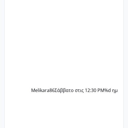
δεν χάνω εύκολα! Προσπαθώ για ακόμη
ένα παιδί εδώ και 1,5 χρόνο! Θέλετε να
γράψετε όσες κοπέλες είστε σε
παρόμοια φάση;; Αυτή την στιγμή έχω
δύο χαμένους κύκλους δεν έχω έρθει
περίοδο αυτό τον μήνα περίμενα 20 δεν
ήρθα απλά είδα λίγα ροζ έκανα υπέρηχο
την επομενη μέρα και το ενδομήτριό
ήταν 11,1 χιλιοστά πολύ κα
Melikara86
Σάββατο στις 12:30 PM
%d ημ