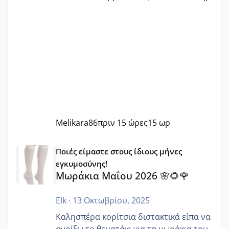
Melikara86
πριν 15 ώρες
15 ωρ
Μωράκια Μαΐου 2026 🌸🌻🌹
Ποιές είμαστε στους ίδιους μήνες
εγκυμοσύνης!
Μωράκια Μαΐου 2026 🌸🌻🌹
Elk
·
13 Οκτωβρίου, 2025
Καλησπέρα κορίτσια διστακτικά είπα να