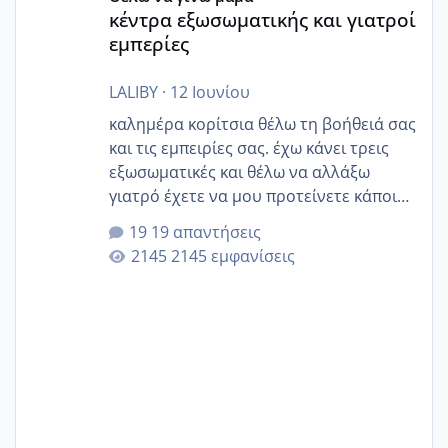
κέντρα εξωσωματικής και γιατροί
εμπερίες
LALIBY
·
12 Ιουνίου
καλημέρα κορίτσια θέλω τη βοήθειά σας
και τις εμπειρίες σας. έχω κάνει τρεις
εξωσωματικές και θέλω να αλλάξω
γιατρό έχετε να μου προτείνετε κάποιον
που μείνατε ευχαριστημένες και είχατε
19 απαντήσεις
επιιτυχία? έκανα στο υγεία με τον
2145 εμφανίσεις
ζερβομανωλάκη (δεν το εψαξε καθόλου
το θέμα δεν μου άρεσε καθο΄λου) και
στο γένεσις με τον πάντο