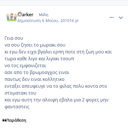
comment_480727
Author stats
marker
Μέλη
Δημοσίευση
6 Μαίου, 2010
16 yr
Γεια σου
να σου ζησει το μωρακι σου
κι εγω δεν ειχα βγαλει ερπη ποτε στη ζωη μου και
τωρα καθε λιγο και λιγακι τσουπ
να τος εμφανιζεται
ασε απο το βρωμοαγχος ειναι
παντως δεν ειναι κολλητικο
ενταξει απευφευγε να το φιλας πολυ κοντα στο
στοματακι του
και εγω αυτη την αλοιφη εβαλα μια 2 φορες μην
φανταστεις
Παράθεση