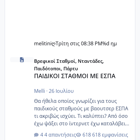
melitiniღ
Τρίτη στις 08:38 PM
%d ημ
ΠΑΙΔΙΚΟΙ ΣΤΑΘΜΟΙ ΜΕ ΕΣΠΑ
Βρεφικοί Σταθμοί, Νταντάδες,
Παιδότοποι, Πάρτυ
ΠΑΙΔΙΚΟΙ ΣΤΑΘΜΟΙ ΜΕ ΕΣΠΑ
Melli
·
26 Ιουλίου
Θα ήθελα οποίος γνωρίζει για τους
παιδικούς σταθμούς με βαουτσερ ΕΣΠΑ
τι ακριβώς ισχύει. Τι καλύπτει? Από όσο
έχω ψάξει στο ίντερνετ έχω καταλάβει
ότι το βαουτσερ καλύπτει όλα τα
4 απαντήσεις
618 εμφανίσεις
δίδακτρα και τα τροφεια του ιδιωτικού