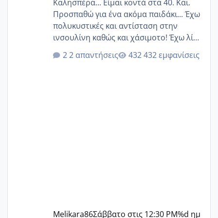
Καλησπέρα... Είμαι κοντά στα 40. Και.
Προσπαθώ για ένα ακόμα παιδάκι... Έχω
πολυκυστικές και αντίσταση στην
ινσουλίνη καθώς και χάσιμοτο! Έχω λίγα
κιλά παραπάνω και όσο κ αν προσπαθώ
2 απαντήσεις
432 εμφανίσεις
δεν χάνω εύκολα! Προσπαθώ για ακόμη
ένα παιδί εδώ και 1,5 χρόνο! Θέλετε να
γράψετε όσες κοπέλες είστε σε
παρόμοια φάση;; Αυτή την στιγμή έχω
δύο χαμένους κύκλους δεν έχω έρθει
περίοδο αυτό τον μήνα περίμενα 20 δεν
ήρθα απλά είδα λίγα ροζ έκανα υπέρηχο
την επομενη μέρα και το ενδομήτριό
ήταν 11,1 χιλιοστά πολύ κα
Melikara86
Σάββατο στις 12:30 PM
%d ημ