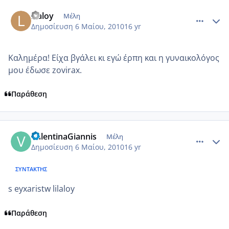
comment_480605
Author stats
lilaloy
Μέλη
Δημοσίευση
6 Μαίου, 2010
16 yr
Καλημέρα! Είχα βγάλει κι εγώ έρπη και η γυναικολόγος
μου έδωσε zovirax.
Παράθεση
comment_480628
Author stats
ValentinaGiannis
Μέλη
Δημοσίευση
6 Μαίου, 2010
16 yr
ΣΥΝΤΆΚΤΗΣ
s eyxaristw lilaloy
Παράθεση