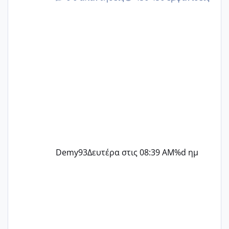
@Zenia z @melitiniღ @Christi.D.
@flowerv @Riaa @Ngsofia
Demy93
Δευτέρα στις 08:39 AM
%d ημ