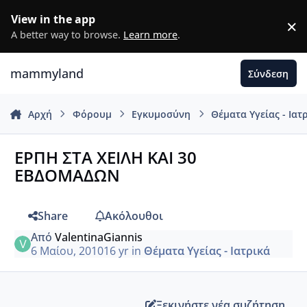
Μετάβαση σε περιεχόμενο
View in the app
×
D
A better way to browse.
Learn more
.
mammyland
Σύνδεση
Αρχή
Φόρουμ
Εγκυμοσύνη
Θέματα Υγείας - Ιατ
ΕΡΠΗ ΣΤΑ ΧΕΙΛΗ ΚΑΙ 30
ΕΒΔΟΜΑΔΩΝ
Share
Ακόλουθοι
Από
ValentinaGiannis
6 Μαίου, 2010
16 yr
in
Θέματα Υγείας - Ιατρικά
Ξεκινήστε νέα συζήτηση