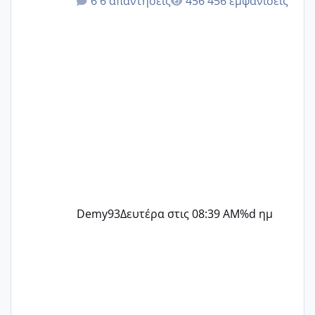
6 απαντήσεις
456 εμφανίσεις
@Zenia z @melitiniღ @Christi.D.
@flowerv @Riaa @Ngsofia
Demy93
Δευτέρα στις 08:39 AM
%d ημ