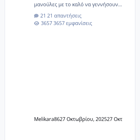
μανούλες με το καλό να γεννήσουν
αυτές που ήδη περιμένουν. Να πάρουν
21 απαντήσεις
γερα μωράκια στην αγκαλίτσα τους
3657 εμφανίσεις
🙏🏼🙏🏼 Ας πάμε λοιπόν στο θέμα μου.
Τελευταία περίοδο 25 σεπτεμβρίου
Εδώ και τέσσερις πέντε μέρες νιώθω
αρρωστη δεν έχω κουράγιο για τίποτα
πονάει πολύ το στήθος μου και τα δύο
και βάζω θερμόμετρο και έχω συνεχώς
37 με 37, 3 Έτσι λοιπόν είπα να κάνω
ένα τεστ την παρασ
Melikara86
27 Οκτωβρίου, 2025
27 Οκτ