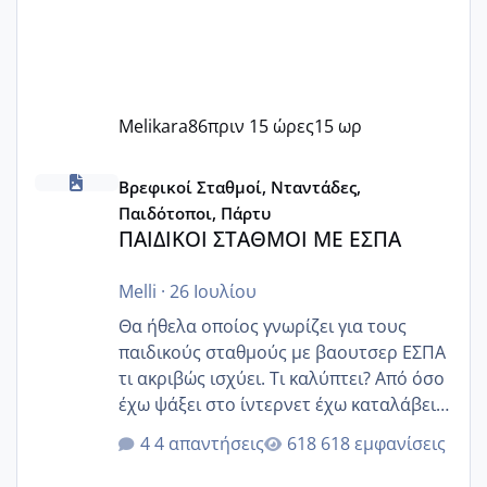
Melikara86
πριν 15 ώρες
15 ωρ
ΠΑΙΔΙΚΟΙ ΣΤΑΘΜΟΙ ΜΕ ΕΣΠΑ
Βρεφικοί Σταθμοί, Νταντάδες,
Παιδότοποι, Πάρτυ
ΠΑΙΔΙΚΟΙ ΣΤΑΘΜΟΙ ΜΕ ΕΣΠΑ
Melli
·
26 Ιουλίου
Θα ήθελα οποίος γνωρίζει για τους
παιδικούς σταθμούς με βαουτσερ ΕΣΠΑ
τι ακριβώς ισχύει. Τι καλύπτει? Από όσο
έχω ψάξει στο ίντερνετ έχω καταλάβει
ότι το βαουτσερ καλύπτει όλα τα
4 απαντήσεις
618 εμφανίσεις
δίδακτρα και τα τροφεια του ιδιωτικού
παιδικού σταθμού για όποιον το έχει