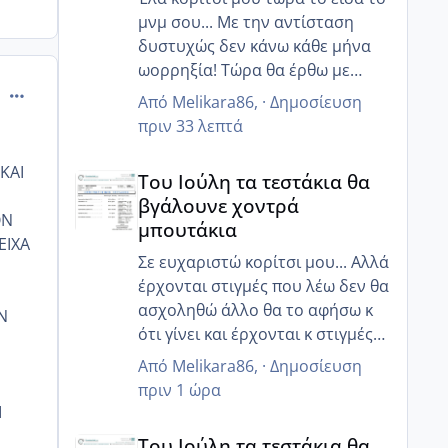
μνμ σου... Με την αντίσταση
δυστυχώς δεν κάνω κάθε μήνα
ωορρηξία! Τώρα θα έρθω με
comment_477421
χάπια φαντάσου περίοδο....
Από
Melikara86
, ·
Δημοσίευση
Προσπαθώ μήπως χάσω και
πριν 33 λεπτά
καταφέρω κάτι!! Εύχομαι να
Του Ιούλη τα τεστάκια θα βγάλουνε χοντρά μπουτά
γίνεις σύντομα μανούλα... Γτ
ΚΑΙ
Του Ιούλη τα τεστάκια θα
πηγές με εξωσωματική;; λόγω
βγάλουνε χοντρά
χαμηλής ΑΜΗ;;
ΟΝ
μπουτάκια
ΕΙΧΑ
Σε ευχαριστώ κορίτσι μου... Αλλά
έρχονται στιγμές που λέω δεν θα
ασχοληθώ άλλο θα το αφήσω κ
Ν
ότι γίνει και έρχονται κ στιγμές
που θέλω σαν τρελή να κάνω τα
Από
Melikara86
, ·
Δημοσίευση
πάντα!! Αλλά με παίρνει από
πριν 1 ώρα
κάτω... Βλέπεις τον άλλο μήνα
Ι
Του Ιούλη τα τεστάκια θα βγάλουνε χοντρά μπουτά
γίνομαι 40...ισως αν ήμουν
Του Ιούλη τα τεστάκια θα