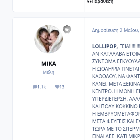
Παράθεση
Δημοσίευση
2 Μαίου,
LOLLIPOP,
ΓΕΙΑ!!!!!!!!
ΑΝ ΚΑΤΑΛΑΒΑ ΕΤΟΙΜ
ΣΥΝΤΟΜΑ ΕΓΚΥΟΥΛΑ!!
ΜΙΚΑ
Η ΩΟΛΗΨΙΑ ΓΙΝΕΤΑΙ
Μέλη
ΚΑΘΟΛΟΥ, ΝΑ ΦΑΝΤ
ΚΑΝΕΙ. ΜΕΤΑ ΞΕΚΙΝ
1.1k
13
posts
Reputation
ΚΕΝΤΡΟ. Η ΜΟΝΗ ΕΠ
ΥΠΕΡΔΙΕΓΕΡΣΗ, ΑΛΛ
ΚΑΙ ΠΟΛΥ ΚΟΚΚΙΝΟ 
Η ΕΜΒΡΥΟΜΕΤΑΦΟΡΑ 
ΜΕΤΑ ΦΕΥΓΕΙΣ ΚΑΙ ΕΧΕ
ΤΩΡΑ ΜΕ ΤΟ ΣΠΕΡΜΑ
ΕΙΝΑΙ ΛΕΕΙ ΚΑΤΙ ΜΙΚ