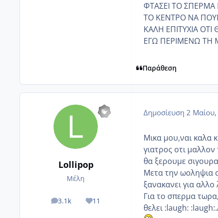
ΦΤΑΣΕΙ ΤΟ ΣΠΕΡΜΑ Μ
ΤΟ ΚΕΝΤΡΟ ΝΑ ΠΟΥΝ
ΚΑΛΗ ΕΠΙΤΥΧΙΑ ΟΤΙ Θ
ΕΓΩ ΠΕΡΙΜΕΝΩ ΤΗ ΜΠ
Παράθεση
Δημοσίευση
2 Μαίου,
Μικα μου,ναι καλα 
γιατρος οτι μαλλον
θα ξερουμε σιγουρα
Lollipop
Μετα την ωοληψια α
Μέλη
ξανακανει για αλλο 
Για το σπερμα τωρα,
3.1k
11
posts
Reputation
θελει :laugh: :laug