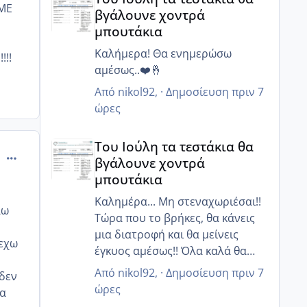
μικρότερη και είχα χρόνο να
 ΜΕ
βγάλουνε χοντρά
σκεφτόμουν αλλιώς!! Βέβαια εγώ
μπουτάκια
έχω και δύο κορίτσια μεγάλα που
είμαι ευγνώμων στον Θεό που
Καλήμερα! Θα ενημερώσω
!!!
μου τα έδωσε γερά και τα βλέπω
αμέσως..❤️🤞
να μεγαλώνουν με υγεία!! Αλλά
Από
nikol92
, ·
Δημοσίευση
πριν 7
στεναχωριέμαι γτ ο άντρας μου
ώρες
δεν έχει παιδιά και θέλει σαν
Του Ιούλη τα τεστάκια θα βγάλουνε χοντρά μπουτά
τρελός!!
Του Ιούλη τα τεστάκια θα
Αύριο πάμε για
comment_477433
βγάλουνε χοντρά
σπερματοδιαγραμμα.... Για να
μπουτάκια
δούμε!! ❤️❤️❤️
Καλημέρα... Μη στεναχωριέσαι!!
αω
Τώρα που το βρήκες, θα κάνεις
μια διατροφή και θα μείνεις
,εχω
έγκυος αμέσως!! Όλα καλά θα
πάνε είμαι σίγουρη!!!❤️❤️
Από
nikol92
, ·
Δημοσίευση
πριν 7
 δεν
ώρες
ια