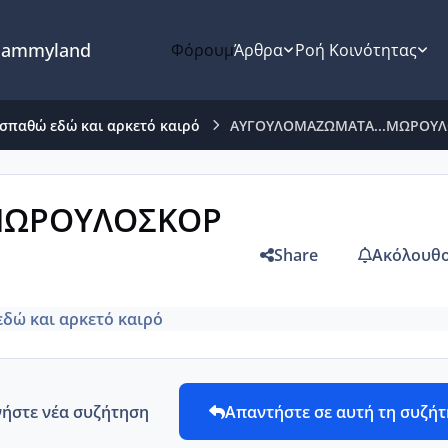
ammyland
Φόρουμ
Άρθρα
Ροή Κοινότητας
σπαθώ εδώ και αρκετό καιρό
ΑΥΓΟΥΛΟΜΑΖΩΜΑΤΑ...ΜΩΡΟΥΛ
ΜΩΡΟΥΛΟΣΚΟΡ
Share
Ακόλουθο
δώ και αρκετό καιρό
νήστε νέα συζήτηση
Απαντήστε σε αυτή τη συζή