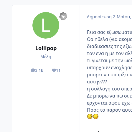
Δημοσίευση
2 Μαίου,
Γεια σας εξωσωματικ
Θα ηθελα (για ακομ
διαδικασιες της εξω
Lollipop
τον ενα ή με τον αλ
Μέλη
τι γινεται με την ω
υπαρχουν ενοχλησει
3.1k
11
posts
Reputation
μπορει να υπαρξει 
αυτην???
η συλλογη του σπερ
Δε μπορω να πω οι ε
ερχονται αφου εχω 
Προς το παρον αυτα