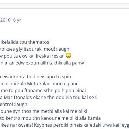
 2010
16 yr
pikefalida tou thematos
noikses glyfitzouraki mou! :laugh:
 pou ta exw kai freska freska!
a kai edw exoun allh taktiki alla panw
eisai konta to dineis apo to spiti.
rin einai kala.Meta xalaei mou eipane.
e me to pou ftaname sthn polh pou einai
ta Mac Donalds ekane thn douleia tou kai se 5
entro! :laugh:
oune synithos me methi alla kai me oliki
Sto kentro mou thn kanoune me oliki alla kamia
likes narkwseis! Ksypnas perdiki pineis kafedaki,trws kai fey