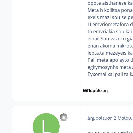
opote aisthanese ka
Meta h koilitsa pon
exeis mazi sou se pe
H emvriometafora de
ta emvriakia sou kai 
einai! Sou vazei o g
enan akoma mikrotero
lepta,ta mazeyeis kai
Pali meta apo ayto 
egkymosynhs meta ap
Eyxomai kai pali ta k
Παράθεση
Δημοσίευση
2 Μαίου,