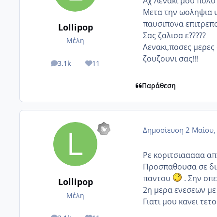
Αχ Λενακι μου πολυ 
Μετα την ωοληψια υ
παυσιπονα επιτρεπο
Lollipop
Σας ζαλισα ε?????
Μέλη
Λενακι,ποσες μερες 
ζουζουνι σας!!!
3.1k
11
posts
Reputation
Παράθεση
Δημοσίευση
2 Μαίου,
Ρε κοριτσιααααα απ
Προσπαθουσα σε δια
παντου
. Σην σπ
Lollipop
2η μερα ενεσεων με
Μέλη
Γιατι μου κανει τετ