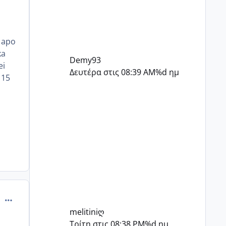
 apo
ka
Demy93
ei
Δευτέρα στις 08:39 AM
%d ημ
 15
comment_477505
melitiniღ
Τρίτη στις 08:38 PM
%d ημ