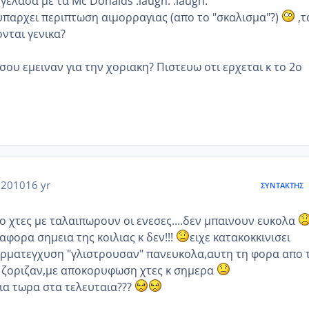
γελασα με τα Mc Donalds :laugh: :laugh:
παρχει περιπτωση αιμορραγιας (απο το "σκαλισμα"?)
,τ
νται γενικα?
σου εμειναν για την χοριακη? Πιστευω οτι ερχεται κ το 2ο
 2010
16 yr
ΣΥΝΤΆΚΤΗΣ
ο χτες με ταλαιπωρουν οι ενεσες....δεν μπαινουν ευκολα
φορα σημεια της κοιλιας κ δεν!!!
ειχε κατακοκκινισει
ερματεγχυση "γλιστρουσαν" πανευκολα,αυτη τη φορα απο 
 ζοριζαν,με αποκορυφωση χτες κ σημερα
οια τωρα στα τελευταια???