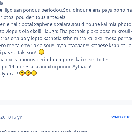
la!
aei ligo san ponous periodou.Sou dinoune ena paysipono na
riptosi pou den tous antexeis.
n einai tipota! xaplwneis xalara,sou dinoune kai mia photo
ta vlepeis ola ekei!!! :laugh: Tha patheis plaka poso mikrouli
iatros ena poly lepto kathetia sthn mitra kai ekei mesa perna
 me ta emvriakia sou!!! ayto htaaaan!!! kathese ksaploti ia
 pas spitaki sou!!
tha exeis ponous periodou mporei kai mexri to test
o 14 meres alla anextoi ponoi. Aytaaaa!!
alytera!!!
 2010
16 yr
ΣΥΝΤΆΚΤΗΣ