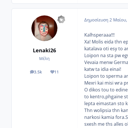
Δημοσίευση
2 Μαίου,
Kalhsperaaa!!!
Xa! Molis eida thn e
katalava oti esy to a
Lenaki26
Loipon na sta pw egw
Μέλη
Vevaia menw Germani
katw ta idia einai!
3.5k
11
posts
Reputation
Loipon to sperma an 
Mexri kai misi wra p
O dikos tou to edin
to kentro,phgaine s
lepta eimastan sto k
Thn wolipsia thn kan
narkosi kamia fora.
sxesh me ths alles o