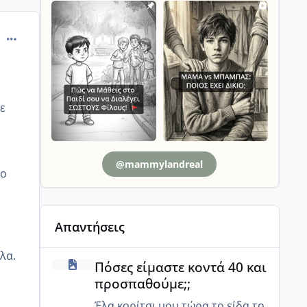
comment_13172
ε
@mammylandreal
πο
Απαντήσεις
λα.
Πόσες είμαστε κοντά 40 και προσπαθούμε;;
Πόσες είμαστε κοντά 40 και
προσπαθούμε;;
Έλα κορίτσι μου τώρα το είδα το