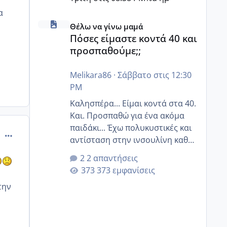
α
Πόσες είμαστε κοντά 40 και προσπαθούμε;;
Θέλω να γίνω μαμά
Πόσες είμαστε κοντά 40 και
προσπαθούμε;;
Melikara86
·
Σάββατο στις 12:30
PM
Καλησπέρα... Είμαι κοντά στα 40.
Και. Προσπαθώ για ένα ακόμα
παιδάκι... Έχω πολυκυστικές και
comment_477629
αντίσταση στην ινσουλίνη καθώς
και χάσιμοτο! Έχω λίγα κιλά
2 απαντήσεις
παραπάνω και όσο κ αν
373 εμφανίσεις
προσπαθώ δεν χάνω εύκολα!
την
Προσπαθώ για ακόμη ένα παιδί
εδώ και 1,5 χρόνο! Θέλετε να
γράψετε όσες κοπέλες είστε σε
παρόμοια φάση;; Αυτή την