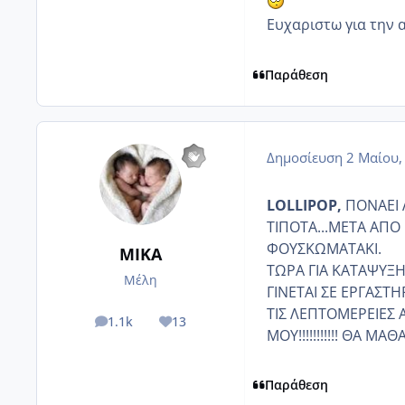
Ευχαριστω για την 
Παράθεση
Δημοσίευση
2 Μαίου,
LOLLIPOP,
ΠΟΝΑΕΙ Λ
ΤΙΠΟΤΑ...ΜΕΤΑ ΑΠΟ
ΦΟΥΣΚΩΜΑΤΑΚΙ.
ΜΙΚΑ
ΤΩΡΑ ΓΙΑ ΚΑΤΑΨΥΞΗ
Μέλη
ΓΙΝΕΤΑΙ ΣΕ ΕΡΓΑΣΤΗ
ΤΙΣ ΛΕΠΤΟΜΕΡΕΙΕΣ 
1.1k
13
posts
Reputation
ΜΟΥ!!!!!!!!!!! ΘΑ ΜΑ
Παράθεση