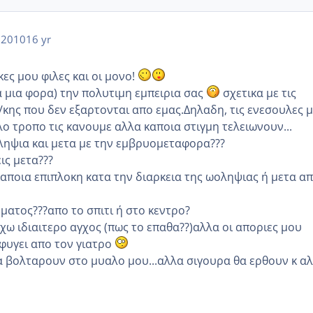
 2010
16 yr
ες μου φιλες και οι μονο!
α μια φορα) την πολυτιμη εμπειρια σας
σχετικα με τις
/κης που δεν εξαρτονται απο εμας.Δηλαδη, τις ενεσουλες μ
λο τροπο τις κανουμε αλλα καποια στιγμη τελειωνουν...
οληψια και μετα με την εμβρυομεταφορα???
ς μετα???
καποια επιπλοκη κατα την διαρκεια της ωοληψιας ή μετα α
ματος???απο το σπιτι ή στο κεντρο?
χω ιδιαιτερο αγχος (πως το επαθα??)αλλα οι αποριες μου
φυγει απο τον γιατρο
 βολταρουν στο μυαλο μου...αλλα σιγουρα θα ερθουν κ αλ