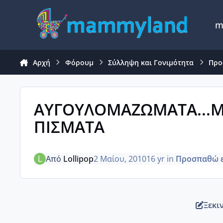
Μετάβαση σε περιεχόμενο
m
Αρχή
Φόρουμ
Σύλληψη και Γονιμότητα
Προ
ΑΥΓΟΥΛΟΜΑΖΩΜΑΤΑ...
ΠΙΣΜΑΤΑ
Από
Lollipop
2 Μαίου, 2010
16 yr
in
Προσπαθώ ε
Ξεκι