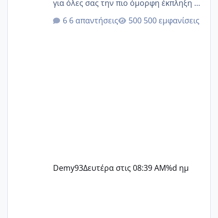
για όλες σας την πιο όμορφη έκπληξη 🧿
@Elk @Melikara86 @Παρασκευαιδου
6 απαντήσεις
500 εμφανίσεις
@Zenia z @melitiniღ @Christi.D.
@flowerv @Riaa @Ngsofia
Demy93
Δευτέρα στις 08:39 AM
%d ημ