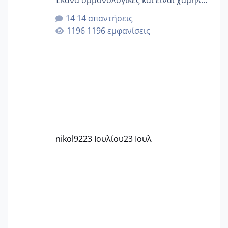
για την ηλικία μου.. Είχα ήδη μια
14 απαντήσεις
εγκυμοσύνη, που έπρεπε να τερματιστεί
1196 εμφανίσεις
στην 27η εβδομάδα και προσπαθώ 7
μήνες ήδη και αρχίζω να αγχώνομαι με
το 1,18... Είμαι 33.. Κάποια που να έμεινε
με χαμηλή άμη???
nikol92
23 Ιουλίου
23 Ιουλ