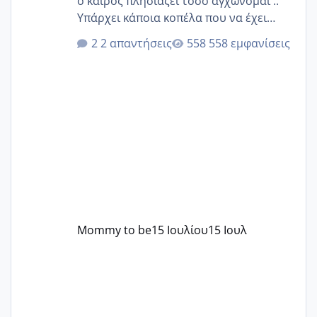
ο καιρός πλησιάζει τόσο αγχώνομαι ..
Υπάρχει κάποια κοπέλα που να έχει
παρόμοιο ιστορικό να μας πει την
2 απαντήσεις
558 εμφανίσεις
εμπειρία της;Να σημειώσω είναι η
δεύτερη εγκυμοσύνη μου και καισαρική
στην πρώτη είχα κάνει ολική νάρκωση
..βέβαια δεν είχα κανένα άγχος και
στρες ήταν επιλογή για ιατρικούς
λόγους της δεδομένης στιγμής.
Mommy to be
15 Ιουλίου
15 Ιουλ