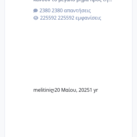
μητρότητα μέσω εξωσωματικής το 2025.
2380 απαντήσεις
Εδώ θα μοιραστούμε αγωνίες, χαρές,
225592 εμφανίσεις
εμπειρίες και κάθε μικρή ή μεγάλη
στιγμή αυτού του ξεχωριστού ταξιδιού.
Καμία δεν είναι μόνη – όλες μαζί
μπορούμε να στηρίξουμε η μία την
άλλη, να δώσουμε κουράγιο στις
δύσκολες στιγμές και να γιορτάσουμε
τις μικρές και μεγάλες νίκες. Είτε είστε
στο στάδιο της προετοιμασίας, είτε
ετοιμάζεστε
melitiniღ
20 Μαίου, 2025
1 yr