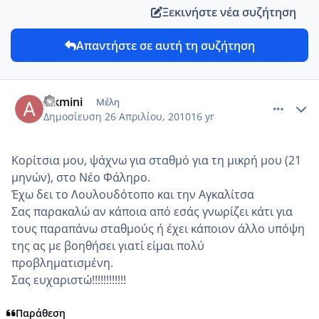
Ξεκινήστε νέα συζήτηση
Απαντήστε σε αυτή τη συζήτηση
comment_13080
Author stats
alkmini
Μέλη
Δημοσίευση
26 Απριλίου, 2010
16 yr
Κορίτσια μου, ψάχνω για σταθμό για τη μικρή μου (21
μηνών), στο Νέο Φάληρο.
Έχω δει το Λουλουδότοπο και την Αγκαλίτσα
Σας παρακαλώ αν κάποια από εσάς γνωρίζει κάτι για
τους παραπάνω σταθμούς ή έχει κάποιον άλλο υπόψη
της ας με βοηθήσει γιατί είμαι πολύ
προβληματισμένη.
Σας ευχαριστώ!!!!!!!!!!!!
Παράθεση