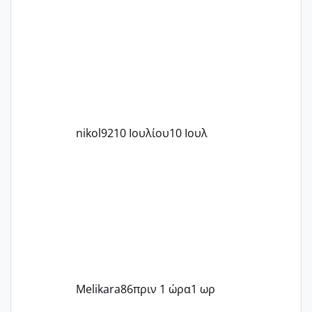
nikol92
10 Ιουλίου
10 Ιουλ
Melikara86
πριν 1 ώρα
1 ωρ