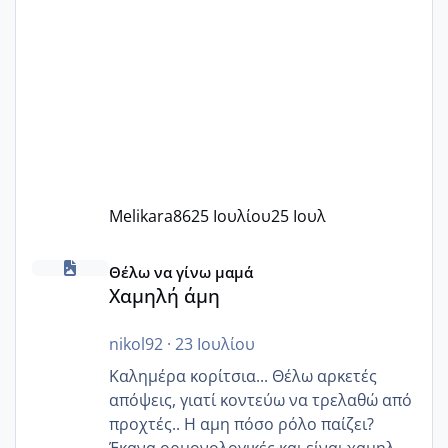
Melikara86
25 Ιουλίου
25 Ιουλ
Χαμηλή άμη
Θέλω να γίνω μαμά
Χαμηλή άμη
nikol92
·
23 Ιουλίου
Καλημέρα κορίτσια... Θέλω αρκετές
απόψεις, γιατί κοντεύω να τρελαθώ από
προχτές.. Η αμη πόσο ρόλο παίζει?
Έκανα ορμονολογικές και είναι χαμηλή