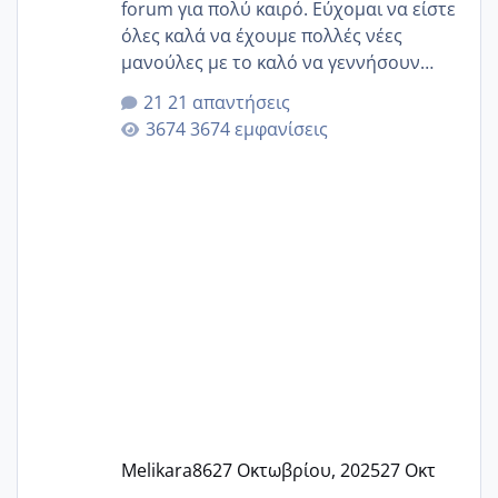
forum για πολύ καιρό. Εύχομαι να είστε
όλες καλά να έχουμε πολλές νέες
μανούλες με το καλό να γεννήσουν
αυτές που ήδη περιμένουν. Να πάρουν
21 απαντήσεις
γερα μωράκια στην αγκαλίτσα τους
3674 εμφανίσεις
🙏🏼🙏🏼 Ας πάμε λοιπόν στο θέμα μου.
Τελευταία περίοδο 25 σεπτεμβρίου
Εδώ και τέσσερις πέντε μέρες νιώθω
αρρωστη δεν έχω κουράγιο για τίποτα
πονάει πολύ το στήθος μου και τα δύο
και βάζω θερμόμετρο και έχω συνεχώς
37 με 37, 3 Έτσι λοιπόν είπα να κάνω
ένα τεστ την παρασ
Melikara86
27 Οκτωβρίου, 2025
27 Οκτ