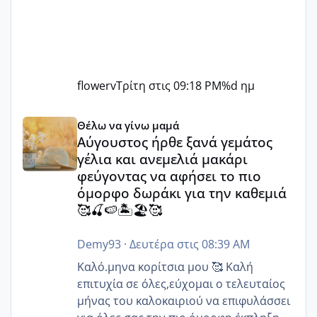
flowerv
Τρίτη στις 09:18 PM
%d ημ
Αύγουστος ήρθε ξανά γεμάτος γέλια και ανεμελιά μακάρι 
Θέλω να γίνω μαμά
Αύγουστος ήρθε ξανά γεμάτος
γέλια και ανεμελιά μακάρι
φεύγοντας να αφήσει το πιο
όμορφο δωράκι για την καθεμιά
🥰🍒🍉🏝️🏖️🥰
Demy93
·
Δευτέρα στις 08:39 AM
Καλό.μηνα κορίτσια μου 🥰 Καλή
επιτυχία σε όλες,εύχομαι ο τελευταίος
μήνας του καλοκαιριού να επιφυλάσσει