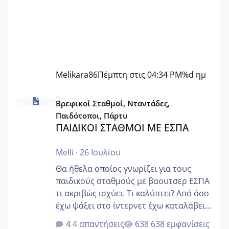
Melikara86
Πέμπτη στις 04:34 PM
%d ημ
ΠΑΙΔΙΚΟΙ ΣΤΑΘΜΟΙ ΜΕ ΕΣΠΑ
Βρεφικοί Σταθμοί, Νταντάδες,
Παιδότοποι, Πάρτυ
ΠΑΙΔΙΚΟΙ ΣΤΑΘΜΟΙ ΜΕ ΕΣΠΑ
Melli
·
26 Ιουλίου
Θα ήθελα οποίος γνωρίζει για τους
παιδικούς σταθμούς με βαουτσερ ΕΣΠΑ
τι ακριβώς ισχύει. Τι καλύπτει? Από όσο
έχω ψάξει στο ίντερνετ έχω καταλάβει
ότι το βαουτσερ καλύπτει όλα τα
4 απαντήσεις
638 εμφανίσεις