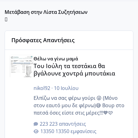
Μετάβαση στην Λίστα Συζητήσεων
Πρόσφατες Απαντήσεις
Του Ιούλη τα τεστάκια θα βγάλουνε χοντρά μπουτάκια
Θέλω να γίνω μαμά
Του Ιούλη τα τεστάκια θα
βγάλουνε χοντρά μπουτάκια
nikol92
·
10 Ιουλίου
Ελπίζω να σας φέρω γούρι 😜 (Μόνο
στον εαυτό μου δε φέρνω)😅 Βουρ στο
πατσά όσες είστε στις μέρες!!!💙🩷
223 απαντήσεις
13350 εμφανίσεις