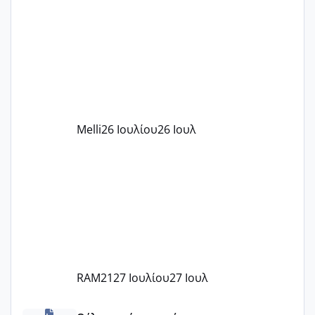
δίδακτρα και τα τροφεια του ιδιωτικού
παιδικού σταθμού για όποιον το έχει
πάρει. Οι παιδικοί σταθμοί έχουν
υπογράψει σύμβαση με την ΕΕΤΑΑ ότι
δέχονται παιδιά με βαουτσερ και ότι
αυτό τα καλύπτει όλα εκτός από έξτρα
όπως σχολικό λεωφορείο κτλ. Είναι
παράνομο να χρεώνουν κάτι επιπλέον.
Melli
26 Ιουλίου
26 Ιουλ
Εγώ πήγα σε έναν ιδιωτικό παιδικό στ
RAM21
27 Ιουλίου
27 Ιουλ
Χαμηλή άμη