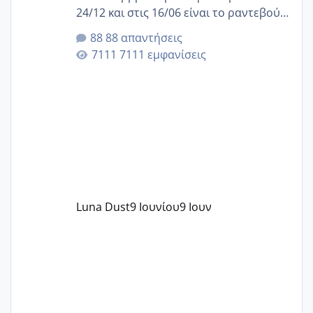
24/12 και στις 16/06 είναι το ραντεβού
της αυχενικής διαφάνειας. Έχω αρκετό
88 απαντήσεις
άγχος και οι μέρες δεν φαίνεται να
7111 εμφανίσεις
περνάνε με τίποτα.
Luna Dust
9 Ιουνίου
9 Ιουν