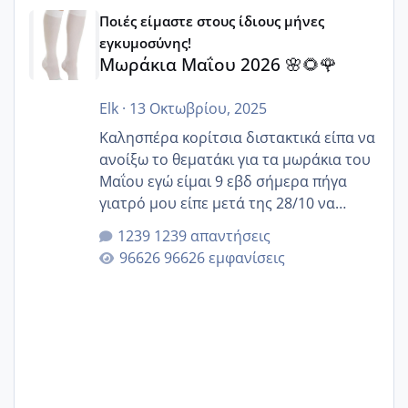
Μωράκια Μαΐου 2026 🌸🌻🌹
Ποιές είμαστε στους ίδιους μήνες
εγκυμοσύνης!
Μωράκια Μαΐου 2026 🌸🌻🌹
Elk
·
13 Οκτωβρίου, 2025
Καλησπέρα κορίτσια διστακτικά είπα να
ανοίξω το θεματάκι για τα μωράκια του
Μαΐου εγώ είμαι 9 εβδ σήμερα πήγα
γιατρό μου είπε μετά της 28/10 να
κλείσω ραντεβού για την αυχενική είναι
1239 απαντήσεις
καμιά άλλη κοπέλα να γεννάει Μάιο ;;
96626 εμφανίσεις