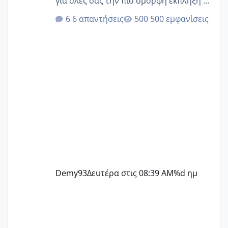
για όλες σας την πιο όμορφη έκπληξη 🧿
@Elk @Melikara86 @Παρασκευαιδου
6 απαντήσεις
500 εμφανίσεις
@Zenia z @melitiniღ @Christi.D.
@flowerv @Riaa @Ngsofia
Demy93
Δευτέρα στις 08:39 AM
%d ημ