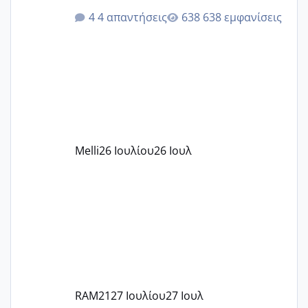
ότι το βαουτσερ καλύπτει όλα τα
4 απαντήσεις
638 εμφανίσεις
δίδακτρα και τα τροφεια του ιδιωτικού
παιδικού σταθμού για όποιον το έχει
πάρει. Οι παιδικοί σταθμοί έχουν
υπογράψει σύμβαση με την ΕΕΤΑΑ ότι
δέχονται παιδιά με βαουτσερ και ότι
αυτό τα καλύπτει όλα εκτός από έξτρα
όπως σχολικό λεωφορείο κτλ. Είναι
παράνομο να χρεώνουν κάτι επιπλέον.
Melli
26 Ιουλίου
26 Ιουλ
Εγώ πήγα σε έναν ιδιωτικό παιδικό στ
RAM21
27 Ιουλίου
27 Ιουλ