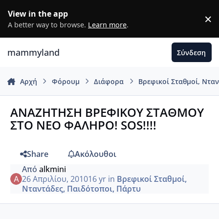
Μετάβαση σε περιεχόμενο
View in the app
×
D
A better way to browse.
Learn more
.
mammyland
Σύνδεση
Αρχή
Φόρουμ
Διάφορα
Βρεφικοί Σταθμοί, Ντα
ΑΝΑΖΗΤΗΣΗ ΒΡΕΦΙΚΟΥ ΣΤΑΘΜΟΥ
ΣΤΟ ΝΕΟ ΦΑΛΗΡΟ! SOS!!!!
Share
Ακόλουθοι
Από
alkmini
26 Απριλίου, 2010
16 yr
in
Βρεφικοί Σταθμοί,
Νταντάδες, Παιδότοποι, Πάρτυ