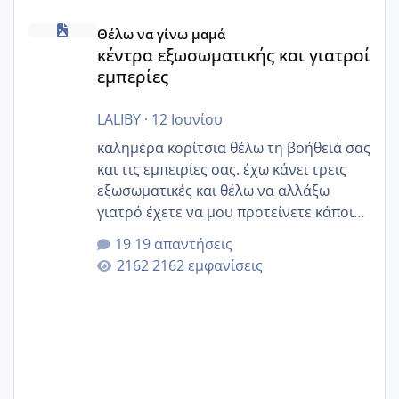
κέντρα εξωσωματικής και γιατροί εμπερίες
Θέλω να γίνω μαμά
κέντρα εξωσωματικής και γιατροί
εμπερίες
LALIBY
·
12 Ιουνίου
καλημέρα κορίτσια θέλω τη βοήθειά σας
και τις εμπειρίες σας. έχω κάνει τρεις
εξωσωματικές και θέλω να αλλάξω
γιατρό έχετε να μου προτείνετε κάποιον
που μείνατε ευχαριστημένες και είχατε
19 απαντήσεις
επιιτυχία? έκανα στο υγεία με τον
2162 εμφανίσεις
ζερβομανωλάκη (δεν το εψαξε καθόλου
το θέμα δεν μου άρεσε καθο΄λου) και
στο γένεσις με τον πάντο