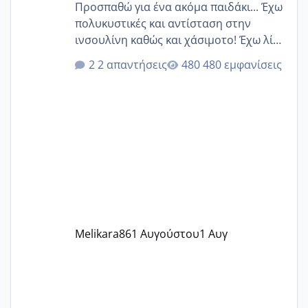
Προσπαθώ για ένα ακόμα παιδάκι... Έχω
πολυκυστικές και αντίσταση στην
ινσουλίνη καθώς και χάσιμοτο! Έχω λίγα
κιλά παραπάνω και όσο κ αν προσπαθώ
2 απαντήσεις
480 εμφανίσεις
δεν χάνω εύκολα! Προσπαθώ για ακόμη
ένα παιδί εδώ και 1,5 χρόνο! Θέλετε να
γράψετε όσες κοπέλες είστε σε
παρόμοια φάση;; Αυτή την στιγμή έχω
δύο χαμένους κύκλους δεν έχω έρθει
περίοδο αυτό τον μήνα περίμενα 20 δεν
ήρθα απλά είδα λίγα ροζ έκανα υπέρηχο
την επομενη μέρα και το ενδομήτριό
ήταν 11,1 χιλιοστά πολύ κα
Melikara86
1 Αυγούστου
1 Αυγ