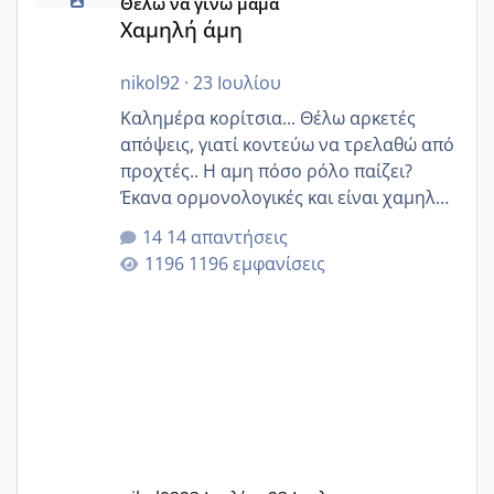
Θέλω να γίνω μαμά
Χαμηλή άμη
nikol92
·
23 Ιουλίου
Καλημέρα κορίτσια... Θέλω αρκετές
απόψεις, γιατί κοντεύω να τρελαθώ από
προχτές.. Η αμη πόσο ρόλο παίζει?
Έκανα ορμονολογικές και είναι χαμηλή
για την ηλικία μου.. Είχα ήδη μια
14 απαντήσεις
εγκυμοσύνη, που έπρεπε να τερματιστεί
1196 εμφανίσεις
στην 27η εβδομάδα και προσπαθώ 7
μήνες ήδη και αρχίζω να αγχώνομαι με
το 1,18... Είμαι 33.. Κάποια που να έμεινε
με χαμηλή άμη???