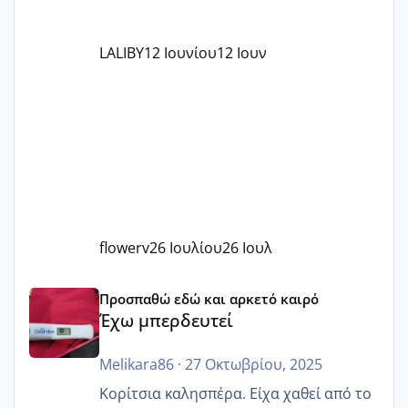
LALIBY
12 Ιουνίου
12 Ιουν
flowerv
26 Ιουλίου
26 Ιουλ
Έχω μπερδευτεί
Προσπαθώ εδώ και αρκετό καιρό
Έχω μπερδευτεί
Melikara86
·
27 Οκτωβρίου, 2025
Κορίτσια καλησπέρα. Είχα χαθεί από το