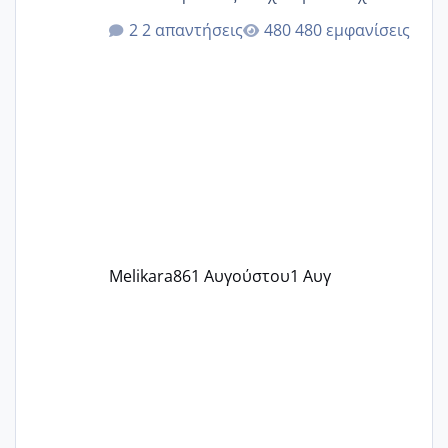
κιλά παραπάνω και όσο κ αν προσπαθώ
2 απαντήσεις
480 εμφανίσεις
δεν χάνω εύκολα! Προσπαθώ για ακόμη
ένα παιδί εδώ και 1,5 χρόνο! Θέλετε να
γράψετε όσες κοπέλες είστε σε
παρόμοια φάση;; Αυτή την στιγμή έχω
δύο χαμένους κύκλους δεν έχω έρθει
περίοδο αυτό τον μήνα περίμενα 20 δεν
ήρθα απλά είδα λίγα ροζ έκανα υπέρηχο
την επομενη μέρα και το ενδομήτριό
ήταν 11,1 χιλιοστά πολύ κα
Melikara86
1 Αυγούστου
1 Αυγ