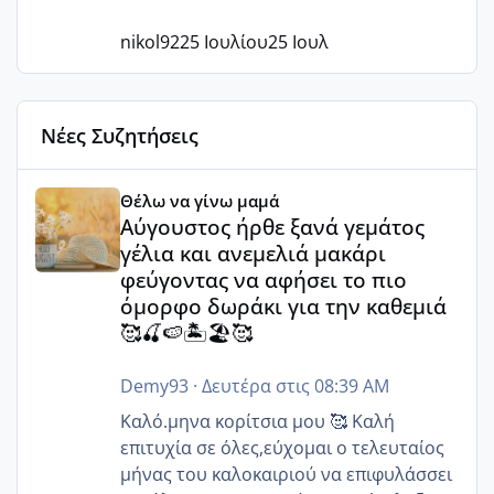
nikol92
25 Ιουλίου
25 Ιουλ
Νέες Συζητήσεις
Αύγουστος ήρθε ξανά γεμάτος γέλια και ανεμελιά μακάρι 
Θέλω να γίνω μαμά
Αύγουστος ήρθε ξανά γεμάτος
γέλια και ανεμελιά μακάρι
φεύγοντας να αφήσει το πιο
όμορφο δωράκι για την καθεμιά
🥰🍒🍉🏝️🏖️🥰
Demy93
·
Δευτέρα στις 08:39 AM
Καλό.μηνα κορίτσια μου 🥰 Καλή
επιτυχία σε όλες,εύχομαι ο τελευταίος
μήνας του καλοκαιριού να επιφυλάσσει