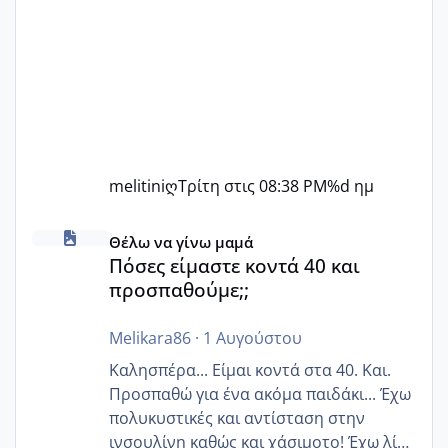
melitiniღ
Τρίτη στις 08:38 PM
%d ημ
Πόσες είμαστε κοντά 40 και προσπαθούμε;;
Θέλω να γίνω μαμά
Πόσες είμαστε κοντά 40 και
προσπαθούμε;;
Melikara86
·
1 Αυγούστου
Καλησπέρα... Είμαι κοντά στα 40. Και.
Προσπαθώ για ένα ακόμα παιδάκι... Έχω
πολυκυστικές και αντίσταση στην
ινσουλίνη καθώς και χάσιμοτο! Έχω λίγα