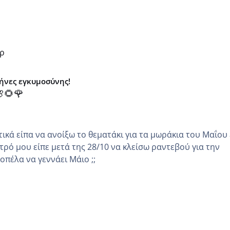
ωρ
μήνες εγκυμοσύνης!
🌻🌹
κά είπα να ανοίξω το θεματάκι για τα μωράκια του Μαΐου εγώ
τρό μου είπε μετά της 28/10 να κλείσω ραντεβού για την
άλλη κοπέλα να γεννάει Μάιο ;;