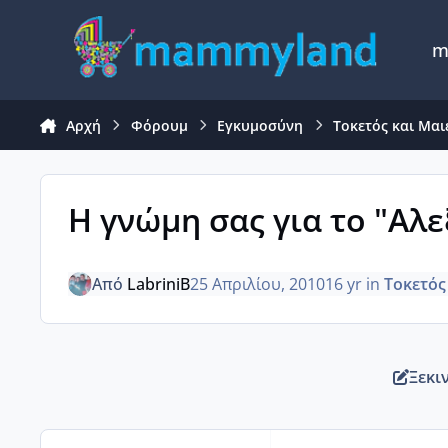
Μετάβαση σε περιεχόμενο
m
Αρχή
Φόρουμ
Εγκυμοσύνη
Τοκετός και Μαι
Η γνώμη σας για το "Αλε
Από
LabriniB
25 Απριλίου, 2010
16 yr
in
Τοκετός
Ξεκι