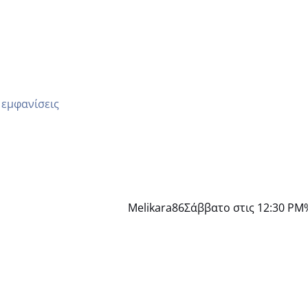
μέρα και το ενδομήτριό ήταν 11,1 χιλιοστά πολύ κα
 εμφανίσεις
Melikara86
Σάββατο στις 12:30 PM