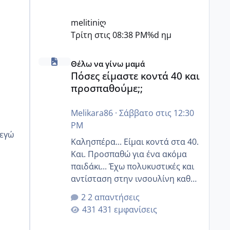
melitiniღ
Τρίτη στις 08:38 PM
%d ημ
Πόσες είμαστε κοντά 40 και προσπαθούμε;;
Θέλω να γίνω μαμά
Πόσες είμαστε κοντά 40 και
προσπαθούμε;;
Melikara86
·
Σάββατο στις 12:30
PM
Καλησπέρα... Είμαι κοντά στα 40.
Και. Προσπαθώ για ένα ακόμα
παιδάκι... Έχω πολυκυστικές και
αντίσταση στην ινσουλίνη καθώς
και χάσιμοτο! Έχω λίγα κιλά
2 απαντήσεις
παραπάνω και όσο κ αν
431 εμφανίσεις
προσπαθώ δεν χάνω εύκολα!
Προσπαθώ για ακόμη ένα παιδί