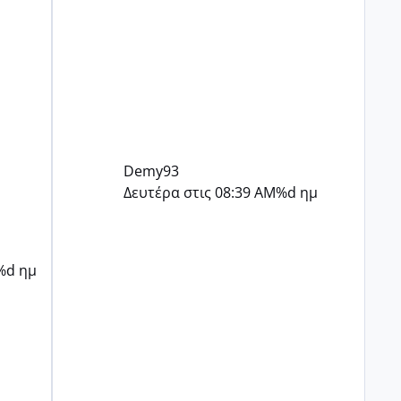
Demy93
Δευτέρα στις 08:39 AM
%d ημ
%d ημ