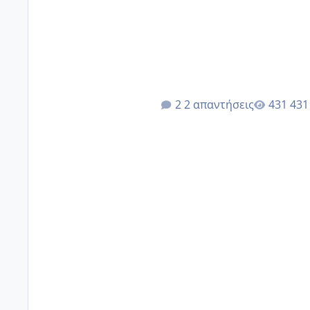
έκανα υπέρηχο την επομενη 
2 απαντήσεις
431