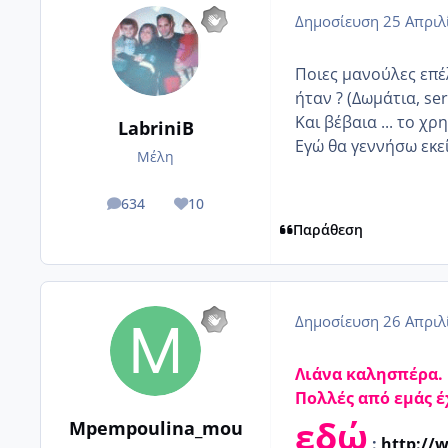
Δημοσίευση
25 Απριλ
Ποιες μανούλες επέ
ήταν ? (Δωμάτια, ser
Και βέβαια ... το χρημ
LabriniB
Εγώ θα γεννήσω εκεί
Μέλη
634
10
posts
Reputation
Παράθεση
Δημοσίευση
26 Απριλ
Λιάνα καλησπέρα.
Πολλές από εμάς έ
εδώ
Mpempoulina_mou
:
http://