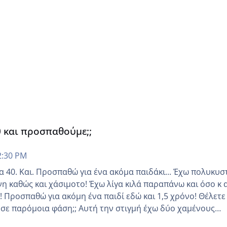
0 και προσπαθούμε;;
2:30 PM
Και. Προσπαθώ για ένα ακόμα παιδάκι... Έχω πολυκυστικές
νη καθώς και χάσιμοτο! Έχω λίγα κιλά παραπάνω και όσο κ 
 να
 Αυτή την στιγμή έχω δύο χαμένους
οδο αυτό τον μήνα περίμενα 20 δεν ήρθα απλά είδα λίγα ρ