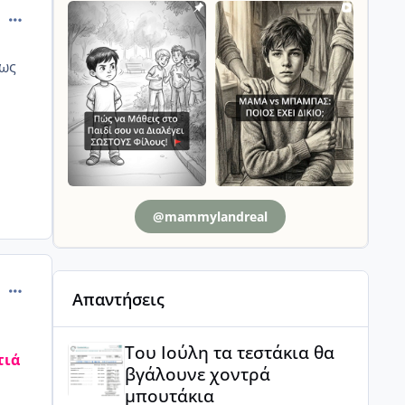
comment_13068
Πως
@mammylandreal
comment_471963
Απαντήσεις
Του Ιούλη τα τεστάκια θα βγάλουνε χοντρά μπουτά
Του Ιούλη τα τεστάκια θα
τιά
βγάλουνε χοντρά
μπουτάκια