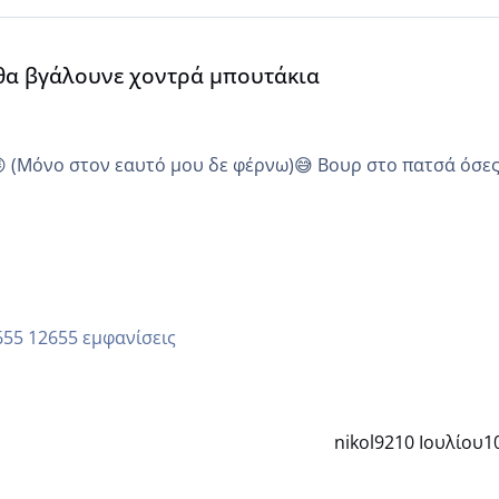
α
 θα βγάλουνε χοντρά μπουτάκια
😜 (Μόνο στον εαυτό μου δε φέρνω)😅 Βουρ στο πατσά όσε
12655 εμφανίσεις
nikol92
10 Ιουλίου
1