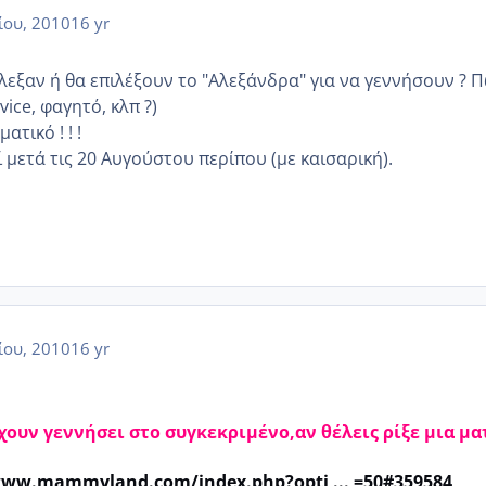
ίου, 2010
16 yr
λεξαν ή θα επιλέξουν το "Αλεξάνδρα" για να γεννήσουν ? 
vice, φαγητό, κλπ ?)
ατικό ! ! !
 μετά τις 20 Αυγούστου περίπου (με καισαρική).
ίου, 2010
16 yr
χουν γεννήσει στο συγκεκριμένο,αν θέλεις ρίξε μια μα
www.mammyland.com/index.php?opti ... =50#359584