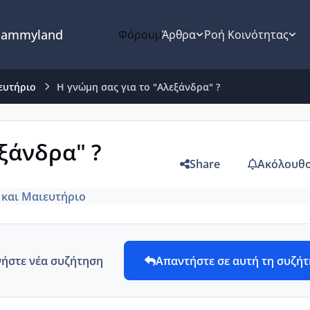
ammyland
Φόρουμ
Άρθρα
Ροή Κοινότητας
ευτήριο
Η γνώμη σας για το "Αλεξάνδρα" ?
ξάνδρα" ?
Share
Ακόλουθο
 και Μαιευτήριο
νήστε νέα συζήτηση
Απαντήστε σε αυτή τη συζή