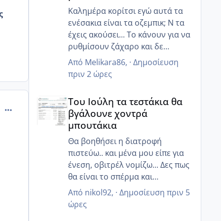
Καλημέρα κορίτσι εγώ αυτά τα
ς
ενέσακια είναι τα οζεμπικ; Ν τα
έχεις ακούσει... Το κάνουν για να
ρυθμίσουν ζάχαρο και δε
κάποιους βοηθάει να χάσουν
Από
Melikara86
, ·
Δημοσίευση
κιλά!!
πριν 2 ώρες
Ναι την έχω ξανακούσει την
Του Ιούλη τα τεστάκια θα βγάλουνε χοντρά μπουτά
ένεση που λες... Πιστεύω αξίζει
Του Ιούλη τα τεστάκια θα
να το συζητήσετε για πρόκληση
comment_472524
βγάλουνε χοντρά
ωορρηξίας έτσι ώστε να εισια
μπουτάκια
μέσα σίγουρη! Κάποια στιγμή
όταν φτιάξουν όλα ίσως το
Θα βοηθήσει η διατροφή
κάνουμε κ εμείς μου είχε πει!!
πιστεύω.. και μένα μου είπε για
ένεση, οβιτρέλ νομίζω... Δες πως
θα είναι το σπέρμα και
ενημέρωσε! Ελπίζω να έχεις καλά
Από
nikol92
, ·
Δημοσίευση
πριν 5
αποτελέσματα 💘
ώρες