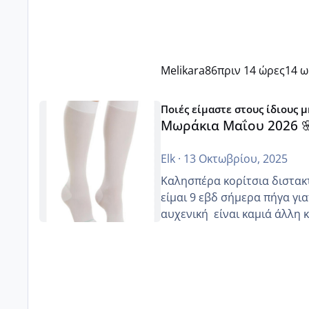
Melikara86
πριν 14 ώρες
14 
Μωράκια Μαΐου 2026 🌸🌻🌹
Ποιές είμαστε στους ίδιους 
Μωράκια Μαΐου 2026 
Elk
·
13 Οκτωβρίου, 2025
Καλησπέρα κορίτσια διστακτι
είμαι 9 εβδ σήμερα πήγα για
αυχενική είναι καμιά 