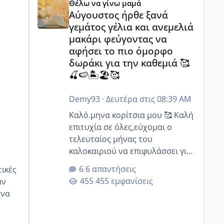
Θέλω να γίνω μαμά
στοχευμένα;;
Αύγουστος ήρθε ξανά
γεμάτος γέλια και ανεμελιά
μακάρι φεύγοντας να
αφήσει το πιο όμορφο
δωράκι για την καθεμιά 🥰
🍒🍉🏝️🏖️🥰
Demy93
·
Δευτέρα στις 08:39 AM
Καλό.μηνα κορίτσια μου 🥰 Καλή
επιτυχία σε όλες,εύχομαι ο
τελευταίος μήνας του
καλοκαιριού να επιφυλάσσει για
όλες σας την πιο όμορφη
6 απαντήσεις
έκπληξη 🧿 @Elk @Melikara86
455 εμφανίσεις
αν
@Παρασκευαιδου @Zenia z
@melitiniღ @Christi.D. @flowerv
@Riaa @Ngsofia
οζ