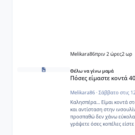
Melikara86
πριν 2 ώρες
2 ωρ
Πόσες είμαστε κοντά 40 και προσπαθούμε;;
Θέλω να γίνω μαμά
Πόσες είμαστε κοντά 4
Melikara86
·
Σάββατο στις 1
Καλησπέρα... Είμαι κοντά στα 40. 
και αντίσταση στην ινσουλί
προσπαθώ δεν χάνω εύκολα! Προσπαθώ για ακόμη ένα παιδί εδώ και 1,5 χρόνο! Θέλετε
γράψετε όσες κοπέλες είστε σε παρόμοια φάση;;
κύκλους δεν έχω έρθει περί