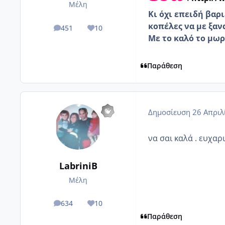
Μέλη
Κι όχι επειδή βαρ
κοπέλες να με ξαν
451
10
posts
Reputation
Με το καλό το μωρ
Παράθεση
Δημοσίευση
26 Απριλ
να σαι καλά . ευχαρι
LabriniB
Μέλη
634
10
posts
Reputation
Παράθεση