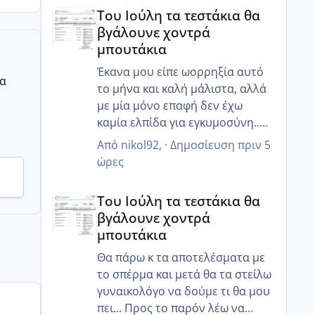
Του Ιούλη τα τεστάκια θα βγάλουνε χοντρά μπουτά
Του Ιούλη τα τεστάκια θα
βγάλουνε χοντρά
μπουτάκια
Έκανα μου είπε ωορρηξία αυτό
ρα
το μήνα και καλή μάλιστα, αλλά
με μία μόνο επαφή δεν έχω
καμία ελπίδα για εγκυμοσύνη..
τουλάχιστον τώρα ο άντρας μου
Από
nikol92
, ·
Δημοσίευση
πριν 5
κατάλαβε ότι πρέπει να πάμε πιο
ώρες
στοχευμένα, αλλιώς ζορίζουν τα
Του Ιούλη τα τεστάκια θα βγάλουνε χοντρά μπουτά
πράγματα...
Του Ιούλη τα τεστάκια θα
βγάλουνε χοντρά
μπουτάκια
Θα πάρω κ τα αποτελέσματα με
το σπέρμα και μετά θα τα στείλω
γυναικολόγο να δούμε τι θα μου
πει... Προς το παρόν λέω να