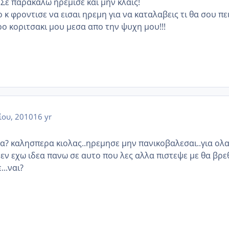
 Σε παρακαλω ηρεμισε και μην κλαις!
 κ φροντισε να εισαι ηρεμη για να καταλαβεις τι θα σου πει
ρο κοριτσακι μου μεσα απο την ψυχη μου!!!
ίου, 2010
16 yr
δα? καλησπερα κιολας..ηρεμησε μην πανικοβαλεσαι..για ολ
εν εχω ιδεα πανω σε αυτο που λες αλλα πιστεψε με θα βρε
..ναι?