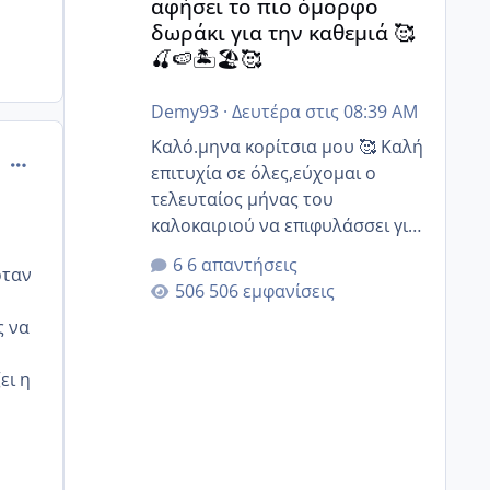
αφήσει το πιο όμορφο
δωράκι για την καθεμιά 🥰
🍒🍉🏝️🏖️🥰
Demy93
·
Δευτέρα στις 08:39 AM
Καλό.μηνα κορίτσια μου 🥰 Καλή
comment_469471
επιτυχία σε όλες,εύχομαι ο
τελευταίος μήνας του
καλοκαιριού να επιφυλάσσει για
όλες σας την πιο όμορφη
6 απαντήσεις
οταν
έκπληξη 🧿 @Elk @Melikara86
506 εμφανίσεις
@Παρασκευαιδου @Zenia z
ς να
@melitiniღ @Christi.D. @flowerv
@Riaa @Ngsofia
ει η