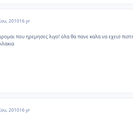
ίου, 2010
16 yr
ρομαι που ηρεμησες λιγο! ολα θα πανε καλα να εχεισ πιστ
ιλακια
ίου, 2010
16 yr