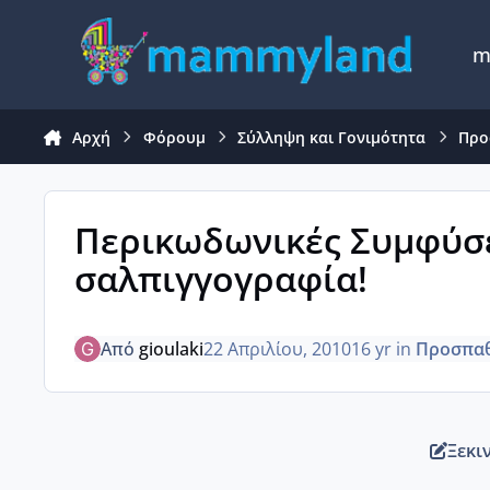
Μετάβαση σε περιεχόμενο
m
Αρχή
Φόρουμ
Σύλληψη και Γονιμότητα
Προ
Περικωδωνικές Συμφύσε
σαλπιγγογραφία!
Από
gioulaki
22 Απριλίου, 2010
16 yr
in
Προσπαθ
Ξεκι