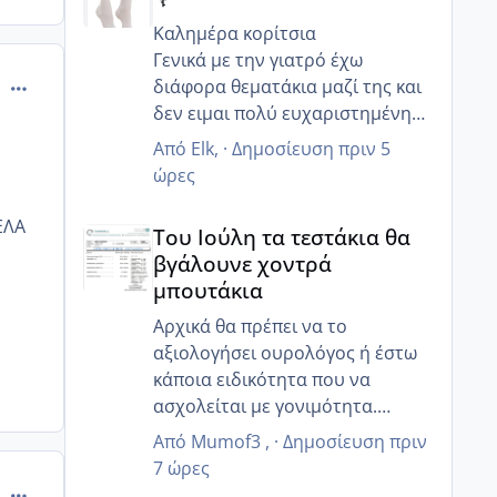
Καλημέρα κορίτσια
Γενικά με την γιατρό έχω
comment_469442
διάφορα θεματάκια μαζί της και
δεν ειμαι πολύ ευχαριστημένη
αλλά τουλάχιστον στο κομμάτι
Από
Elk
, ·
Δημοσίευση
πριν 5
θηλασμός είναι καλή δεν
ώρες
προωθεί καθόλου το ξένο γάλα
Του Ιούλη τα τεστάκια θα βγάλουνε χοντρά μπουτά
όταν η μαμά θέλει να θηλάσει ..
ΕΛΑ
Του Ιούλη τα τεστάκια θα
Ααα ωραία τώρα που δεν έχετε
βγάλουνε χοντρά
και πολύ δουλειά είστε κάπως
μπουτάκια
πιο χαλαροί θα πάρει και το
9μηνο τον Σεπτέμβρη θα είναι
Αρχικά θα πρέπει να το
και η μεγάλη στο σχολείο οπότε
αξιολογήσει ουρολόγος ή έστω
μια χαρά !θα πάτε και διακοπες
κάποια ειδικότητα που να
ειχες πει ;
ασχολείται με γονιμότητα.
και εμένα έχει σταματήσει την
😊
Από
Mumof3
, ·
Δημοσίευση
πριν
δουλειά ο άντρας μου και
7 ώρες
είμαστε όλοι μαζί την Τρίτη
comment_469443