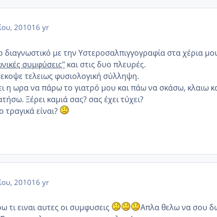
ίου, 2010
16 yr
ο διαγνωστικό με την Υστεροσαλπιγγογραφία στα χέρια μου
νικές συμφύσεις"
και στις δυο πλευρές.
 ξεκοψε τελειως φυσιολογική σύλληψη.
ι η ωρα να πάρω το γιατρό μου και πάω να σκάσω, κλαιω κ
ήσω. Ξέρει καμιά σας? σας έχει τύχει?
ο τραγικά είναι?
ίου, 2010
16 yr
ρω τι ειναι αυτες οι συμφυσεις
Απλα θελω να σου 