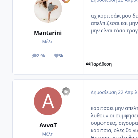
αχ κοριτσάκι μου δε
απελπίζεσαι και μην
μην είναι τόσο τραγ
Mantarini
Μέλη
2.9k
3k
posts
Reputation
Παράθεση
Δημοσίευση
22 Απριλ
κοριτσακι μην απελ
λυθουν οι συμφησει
συμφησεις, σιγουρα
ΑνναΤ
κοριτσια, ολες θα 
Μέλη
Ηρεμησε κι ολα θα π