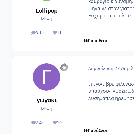
κουραγιο κ δυναμη.
Πηγαινε στον γιατρο
Lollipop
Ευχομαι οτι καλυτε
Μέλη
3.1k
11
posts
Reputation
Παράθεση
Δημοσίευση
22 Απριλ
τι εγινε βρε φιλενα
υπαρχουν λυσεις...δ
λυση..απλα ηρεμησε.
γωγακι
Μέλη
2.4k
10
posts
Reputation
Παράθεση