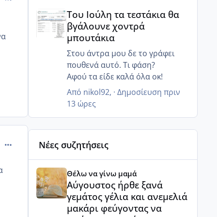
Του Ιούλη τα τεστάκια θα βγάλουνε χοντρά μπουτά
τελικά θα κάνω και τα γενέθλια
Του Ιούλη τα τεστάκια θα
πήγα εχτές παράγγειλα και της
βγάλουνε χοντρά
τούρτες τα έχω κανονίσει όλα
μπουτάκια
να
περιμένουν πως και πως 😂
Στου άντρα μου δε το γράφει
πουθενά αυτό. Τι φάση?
Αφού τα είδε καλά όλα οκ!
Από
nikol92
, ·
Δημοσίευση
πριν
13 ώρες
comment_469456
Νέες συζητήσεις
Αύγουστος ήρθε ξανά γεμάτος γέλια και ανεμελιά μ
α
Θέλω να γίνω μαμά
Αύγουστος ήρθε ξανά
γεμάτος γέλια και ανεμελιά
μακάρι φεύγοντας να