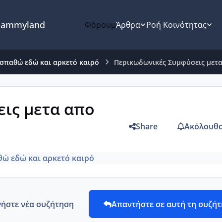
ammyland
Φόρουμ
Άρθρα
Ροή Κοινότητας
σπαθώ εδώ και αρκετό καιρό
Περικωδωνικές Συμφύσεις μετ
ις μετα απο
Share
Ακόλουθο
ώ εδώ και αρκετό καιρό
νήστε νέα συζήτηση
Απαντήστε σε αυτή τη συζή