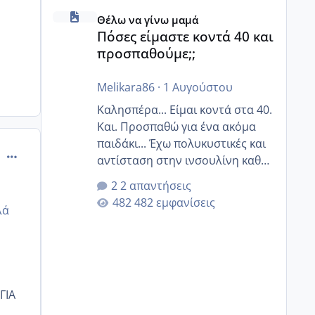
Πόσες είμαστε κοντά 40 και προσπαθούμε;;
Θέλω να γίνω μαμά
Πόσες είμαστε κοντά 40 και
προσπαθούμε;;
Melikara86
·
1 Αυγούστου
Καλησπέρα... Είμαι κοντά στα 40.
Και. Προσπαθώ για ένα ακόμα
παιδάκι... Έχω πολυκυστικές και
comment_469562
αντίσταση στην ινσουλίνη καθώς
και χάσιμοτο! Έχω λίγα κιλά
2 απαντήσεις
παραπάνω και όσο κ αν
482 εμφανίσεις
λά
προσπαθώ δεν χάνω εύκολα!
Προσπαθώ για ακόμη ένα παιδί
εδώ και 1,5 χρόνο! Θέλετε να
γράψετε όσες κοπέλες είστε σε
παρόμοια φάση;; Αυτή την
ΓΙΑ
στιγμή έχω δύο χαμένους
κύκλους δεν έχω έρθει περίοδο