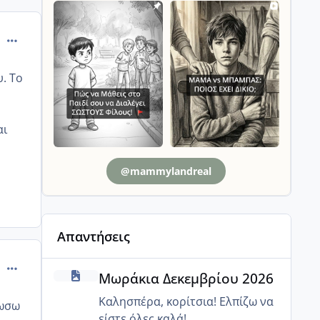
comment_13017
. Το
αι
@mammylandreal
Απαντήσεις
comment_469435
Μωράκια Δεκεμβρίου 2026
Μωράκια Δεκεμβρίου 2026
Καλησπέρα, κορίτσια! Ελπίζω να
δωσω
είστε όλες καλά!