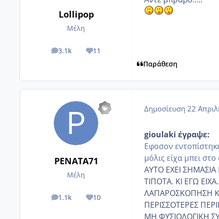
Lollipop
Μέλη
3.1k
11
posts
Reputation
Παράθεση
Δημοσίευση
22 Απριλ
gioulaki έγραψε:
Εφοσον εντοπίστηκε
μόλις είχα μπει στο
PENATA71
ΑΥΤΟ ΕΧΕΙ ΣΗΜΑΣΙΑ 
Μέλη
ΤΙΠΟΤΑ. ΚΙ ΕΓΩ ΕΙΧ
ΛΑΠΑΡΟΣΚΟΠΗΣΗ ΚΑ
1.1k
10
posts
Reputation
ΠΕΡΙΣΣΟΤΕΡΕΣ ΠΕΡΙ
ΜΗ ΦΥΣΙΟΛΟΓΙΚΗ ΣΥ