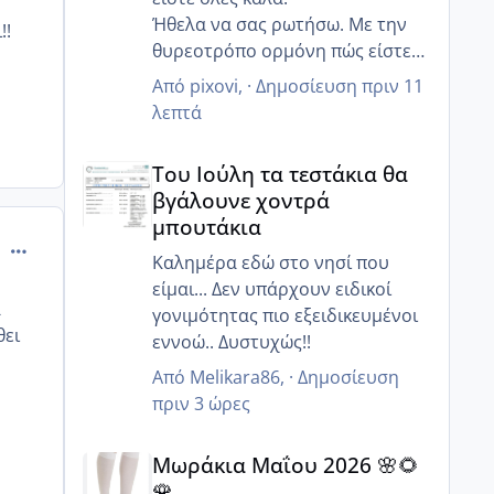
Ήθελα να σας ρωτήσω. Με την
!!
θυρεοτρόπο ορμόνη πώς είστε?
Έχει πέσει σε καμία τώρα στην
Από
pixovi
, ·
Δημοσίευση
πριν 11
εγκυμοσύνη? Εγώ δεν είχα ποτέ
λεπτά
θέμα με θυρεοειδή, και απο το
Του Ιούλη τα τεστάκια θα βγάλουνε χοντρά μπουτά
πρώτο τρίμηνο έχει πέσει πολύ η
Του Ιούλη τα τεστάκια θα
τιμή. Η ενδοκρινολόγος βέβαια
βγάλουνε χοντρά
μου είπε ότι δεν έχω κάποιο
μπουτάκια
πρόβλημα, είναι λόγω
comment_469438
εγκυμοσύνης - κάναμε κι
Καλημέρα εδώ στο νησί που
επόμενο τσεκ στον 5ο μήνα,
είμαι... Δεν υπάρχουν ειδικοί
α
αλλά προβληματίζομαι γιατί δεν
γονιμότητας πιο εξειδικευμένοι
θει
παίρνω πολύ βάρος όπως νόμιζα
εννοώ.. Δυστυχώς!!
:/
Από
Melikara86
, ·
Δημοσίευση
πριν 3 ώρες
Μωράκια Μαΐου 2026 🌸🌻🌹
Μωράκια Μαΐου 2026 🌸🌻
🌹