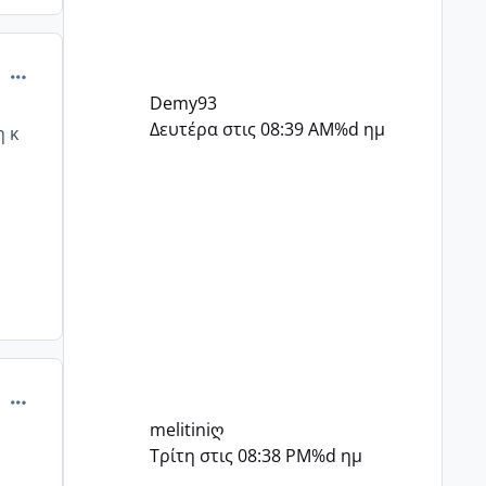
comment_469502
Demy93
Δευτέρα στις 08:39 AM
%d ημ
η κ
comment_469530
melitiniღ
Τρίτη στις 08:38 PM
%d ημ