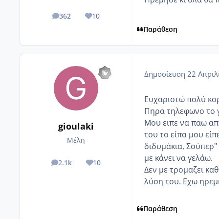
362
10
posts
Reputation
Παράθεση
Δημοσίευση
22 Απριλ
Ευχαριστώ πολύ κο
Πηρα τηλεφωνο το γ
Μου ειπε να παω απ
gioulaki
του το είπα μου είπ
Μέλη
διδυμάκια, Σούπερ"
με κάνει να γελάω.
2.1k
10
posts
Reputation
Δεν με τρομαζει κα
λύση του. Εχω ηρεμή
Παράθεση