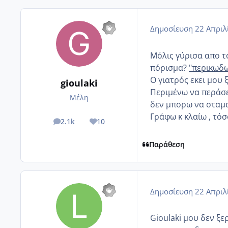
Δημοσίευση
22 Απριλ
Μόλις γύρισα απο τ
πόρισμα?
"περικωδω
Ο γιατρός εκει μου
gioulaki
Περιμένω να περάσε
Μέλη
δεν μπορω να σταματ
Γράφω κ κλαίω , τόσ
2.1k
10
posts
Reputation
Παράθεση
Δημοσίευση
22 Απριλ
Gioulaki μου δεν ξε