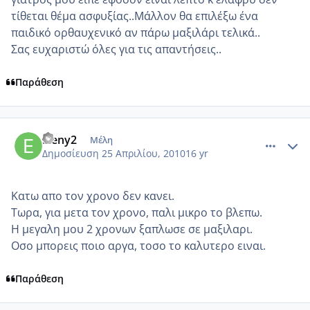
τίθεται θέμα ασφυξίας..Μάλλον θα επιλέξω ένα
παιδικό ορθαυχενικό αν πάρω μαξιλάρι τελικά..
Σας ευχαριστώ όλες για τις απαντήσεις..
Παράθεση
comment_471703
Author stats
Eleny2
Μέλη
Δημοσίευση
25 Απριλίου, 2010
16 yr
Κατω απο τον χρονο δεν κανει.
Τωρα, για μετα τον χρονο, παλι μικρο το βλεπω.
Η μεγαλη μου 2 χρονων ξαπλωσε σε μαξιλαρι.
Οσο μπορεις ποιο αργα, τοσο το καλυτερο ειναι.
Παράθεση