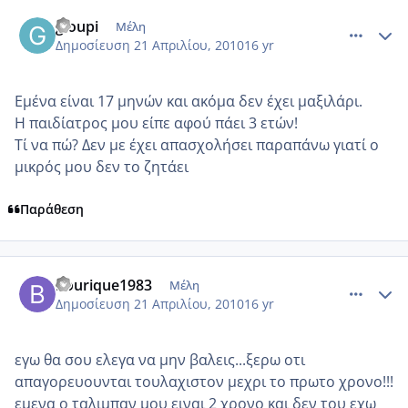
comment_467995
Author stats
gioupi
Μέλη
Δημοσίευση
21 Απριλίου, 2010
16 yr
Εμένα είναι 17 μηνών και ακόμα δεν έχει μαξιλάρι.
Η παιδίατρος μου είπε αφού πάει 3 ετών!
Τί να πώ? Δεν με έχει απασχολήσει παραπάνω γιατί ο
μικρός μου δεν το ζητάει
Παράθεση
comment_468001
Author stats
bourique1983
Μέλη
Δημοσίευση
21 Απριλίου, 2010
16 yr
εγω θα σου ελεγα να μην βαλεις...ξερω οτι
απαγορευουνται τουλαχιστον μεχρι το πρωτο χρονο!!!
εμενα ο ταλιμπαν μου ειναι 2 χρονο και δεν του εχω