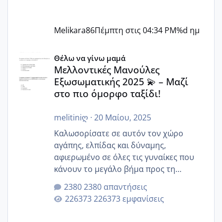
Melikara86
Πέμπτη στις 04:34 PM
%d ημ
Μελλοντικές Μανούλες Εξωσωματικής 2025 💫 – Μαζί στο
Θέλω να γίνω μαμά
Μελλοντικές Μανούλες
Εξωσωματικής 2025 💫 – Μαζί
στο πιο όμορφο ταξίδι!
melitiniღ
·
20 Μαίου, 2025
Καλωσορίσατε σε αυτόν τον χώρο
αγάπης, ελπίδας και δύναμης,
αφιερωμένο σε όλες τις γυναίκες που
κάνουν το μεγάλο βήμα προς τη
μητρότητα μέσω εξωσωματικής το 2025.
2380 απαντήσεις
Εδώ θα μοιραστούμε αγωνίες, χαρές,
226373 εμφανίσεις
εμπειρίες και κάθε μικρή ή μεγάλη
στιγμή αυτού του ξεχωριστού ταξιδιού.