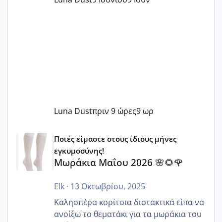
Luna Dust
πριν 9 ώρες
9 ωρ
Μωράκια Μαΐου 2026 🌸🌻🌹
Ποιές είμαστε στους ίδιους μήνες
εγκυμοσύνης!
Μωράκια Μαΐου 2026 🌸🌻🌹
Elk
·
13 Οκτωβρίου, 2025
Καλησπέρα κορίτσια διστακτικά είπα να
ανοίξω το θεματάκι για τα μωράκια του