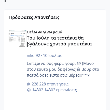
Πρόσφατες Απαντήσεις
Του Ιούλη τα τεστάκια θα βγάλουνε χοντρά μπουτάκια
Θέλω να γίνω μαμά
Του Ιούλη τα τεστάκια θα
βγάλουνε χοντρά μπουτάκια
nikol92
·
10 Ιουλίου
Ελπίζω να σας φέρω γούρι 😜 (Μόνο
στον εαυτό μου δε φέρνω)😅 Βουρ στο
πατσά όσες είστε στις μέρες!!!💙🩷
228 απαντήσεις
14302 εμφανίσεις