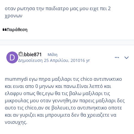
οταν ρωτησα την παιδιατρο μας μου ειχε πει 2
χρονων
Παράθεση
comment_471726
Author stats
debbie871
Μέλη
Δημοσίευση
25 Απριλίου, 2010
16 yr
mummydi εγω πηρα μαξιλαρι τις chico αντιπνικτικο
και ειναι απο 0 μηνων και πανω.Είναι λεπτό και
ελαφρυ οπως θες,εγω θα τις βαλω μαξιλαρι τις
μικρουλας μου οταν γεννηθη,αν παρεις μαξιλαρι δες
αυτο τις chico,αν σε βολευει,το αντιπνηκτικο οποτε
και αν γυριζει και μπρουμιτα δεν θα χρειαζετε να
νοισυχης.