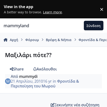
Μετάβαση σε περιεχόμενο
View in the app
×
D
A better way to browse.
Learn more
.
mammyland
Σύνδεση
Αρχή
Φόρουμ
Βρέφη & Νήπια
Φροντίδα & Περ
Mαξιλάρι πότε??
Share
Ακόλουθοι
Από
mummydi
21 Απριλίου, 2010
16 yr
in
Φροντίδα &
Περιποίηση του Μωρού
Ξεκινήστε νέα συζήτηση