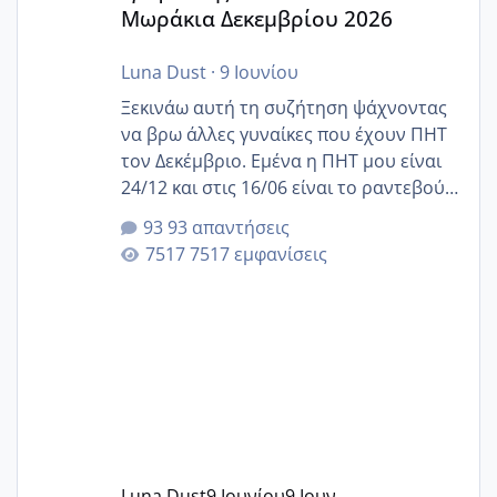
Μωράκια Δεκεμβρίου 2026
Luna Dust
·
9 Ιουνίου
Ξεκινάω αυτή τη συζήτηση ψάχνοντας
να βρω άλλες γυναίκες που έχουν ΠΗΤ
τον Δεκέμβριο. Εμένα η ΠΗΤ μου είναι
24/12 και στις 16/06 είναι το ραντεβού
της αυχενικής διαφάνειας. Έχω αρκετό
93 απαντήσεις
άγχος και οι μέρες δεν φαίνεται να
7517 εμφανίσεις
περνάνε με τίποτα.
Luna Dust
9 Ιουνίου
9 Ιουν