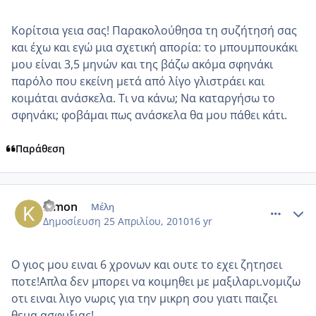
Κορίτσια γεια σας! Παρακολούθησα τη συζήτησή σας
και έχω και εγώ μια σχετική απορία: το μπουμπουκάκι
μου είναι 3,5 μηνών και της βάζω ακόμα σφηνάκι
παρόλο που εκείνη μετά από λίγο γλιστράει και
κοιμάται ανάσκελα. Τι να κάνω; Να καταργήσω το
σφηνάκι; φοβάμαι πως ανάσκελα θα μου πάθει κάτι.
Παράθεση
comment_471657
Author stats
Kimon
Μέλη
Δημοσίευση
25 Απριλίου, 2010
16 yr
Ο γιος μου ειναι 6 χρονων και ουτε το εχει ζητησει
ποτε!Απλα δεν μπορει να κοιμηθει με μαξιλαρι.νομιζω
οτι ειναι λιγο νωρις για την μικρη σου γιατι παιζει
θεμα ασφυξιας!