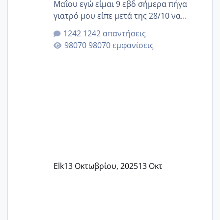
Μαΐου εγώ είμαι 9 εβδ σήμερα πήγα
γιατρό μου είπε μετά της 28/10 να
κλείσω ραντεβού για την αυχενική είναι
1242 απαντήσεις
καμιά άλλη κοπέλα να γεννάει Μάιο ;;
98070 εμφανίσεις
Elk
13 Οκτωβρίου, 2025
13 Οκτ