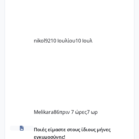
nikol92
10 Ιουλίου
10 Ιουλ
Melikara86
πριν 7 ώρες
7 ωρ
Μωράκια Δεκεμβρίου 2026
Ποιές είμαστε στους ίδιους μήνες
εγκυμοσύνης!