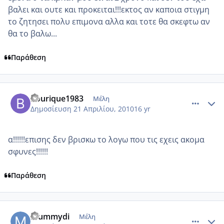
βαλει και ουτε και προκειται!!!εκτος αν καποια στιγμη
το ζητησει πολυ επιμονα αλλα και τοτε θα σκεφτω αν
θα το βαλω...
Παράθεση
comment_468007
Author stats
bourique1983
Μέλη
Δημοσίευση
21 Απριλίου, 2010
16 yr
α!!!!!!επισης δεν βρισκω το λογω που τις εχεις ακομα
σφυνες!!!!!!
Παράθεση
comment_468013
Author stats
mummydi
Μέλη