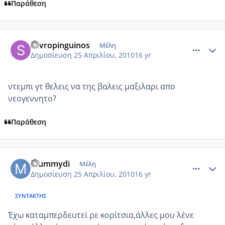
Παράθεση
comment_471729
Author stats
savropinguinos
Μέλη
Δημοσίευση
25 Απριλίου, 2010
16 yr
ντεμπι γτ θελεις να της βαλεις μαξιλαρι απο
νεογεννητο?
Παράθεση
comment_471824
Author stats
mummydi
Μέλη
Δημοσίευση
25 Απριλίου, 2010
16 yr
ΣΥΝΤΆΚΤΗΣ
Έχω καταμπερδευτεί ρε κορίτσια,άλλες μου λένε