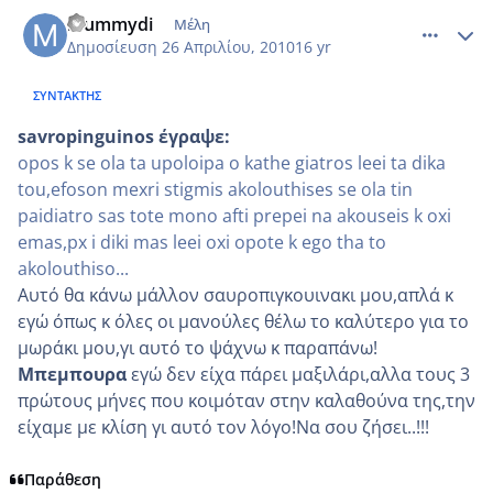
comment_472062
Author stats
mummydi
Μέλη
Δημοσίευση
26 Απριλίου, 2010
16 yr
ΣΥΝΤΆΚΤΗΣ
savropinguinos έγραψε:
opos k se ola ta upoloipa o kathe giatros leei ta dika
tou,efoson mexri stigmis akolouthises se ola tin
paidiatro sas tote mono afti prepei na akouseis k oxi
emas,px i diki mas leei oxi opote k ego tha to
akolouthiso...
Αυτό θα κάνω μάλλον σαυροπιγκουινακι μου,απλά κ
εγώ όπως κ όλες οι μανούλες θέλω το καλύτερο για το
μωράκι μου,γι αυτό το ψάχνω κ παραπάνω!
Μπεμπουρα
εγώ δεν είχα πάρει μαξιλάρι,αλλα τους 3
πρώτους μήνες που κοιμόταν στην καλαθούνα της,την
είχαμε με κλίση γι αυτό τον λόγο!Να σου ζήσει..!!!
Παράθεση