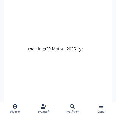
Καμία δεν είναι μόνη – όλες μαζί
μπορούμε να στηρίξουμε η μία την
άλλη, να δώσουμε κουράγιο στις
δύσκολες στιγμές και να γιορτάσουμε
τις μικρές και μεγάλες νίκες. Είτε είστε
στο στάδιο της προετοιμασίας, είτε
ετοιμάζεστε
melitiniღ
20 Μαίου, 2025
1 yr
Σύνδεση
Εγγραφή
Αναζήτηση
Menu