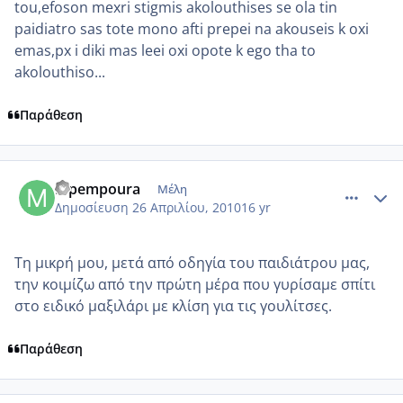
tou,efoson mexri stigmis akolouthises se ola tin
paidiatro sas tote mono afti prepei na akouseis k oxi
emas,px i diki mas leei oxi opote k ego tha to
akolouthiso...
Παράθεση
comment_472056
Author stats
Mpempoura
Μέλη
Δημοσίευση
26 Απριλίου, 2010
16 yr
Τη μικρή μου, μετά από οδηγία του παιδιάτρου μας,
την κοιμίζω από την πρώτη μέρα που γυρίσαμε σπίτι
στο ειδικό μαξιλάρι με κλίση για τις γουλίτσες.
Παράθεση