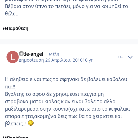
Βέβαια στον ύπνο το πετάει, μόνο για να κοιμηθεί το
θέλει.
Παράθεση
comment_472149
Author stats
little-angel
Μέλη
Δημοσίευση
26 Απριλίου, 2010
16 yr
Η αληθεια ειναι πως το σφηνακι δε βολευει καθολου
πια!!
Βγαλ΄της το αφου δε χρησιμευει πια,για μη
στραβοκοιμαται κιολας κ αν ειναι βαλε το αλλο
μαξιλαρι μεσα στην κουνια(οχι κατω απο το κεφαλακι
απαραιτητα,ακομη)να δεις πως θα το χειριστει και
βλεπεις..!
Παράθεση