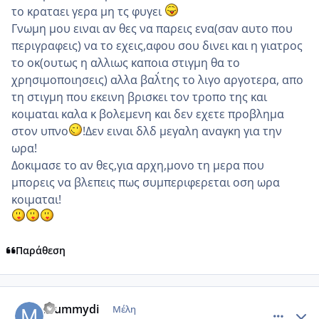
το κραταει γερα μη τς φυγει
Γνωμη μου ειναι αν θες να παρεις ενα(σαν αυτο που
περιγραφεις) να το εχεις,αφου σου δινει και η γιατρος
το οκ(ουτως η αλλιως καποια στιγμη θα το
χρησιμοποιησεις) αλλα βαλ΄της το λιγο αργοτερα, απο
τη στιγμη που εκεινη βρισκει τον τροπο της και
κοιμαται καλα κ βολεμενη και δεν εχετε προβλημα
στον υπνο
!Δεν ειναι δλδ μεγαλη αναγκη για την
ωρα!
Δοκιμασε το αν θες,για αρχη,μονο τη μερα που
μπορεις να βλεπεις πως συμπεριφερεται οση ωρα
κοιμαται!
Παράθεση
comment_472118
Author stats
mummydi
Μέλη