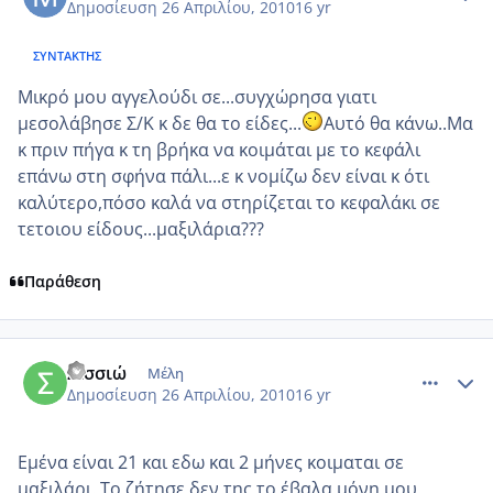
Δημοσίευση
26 Απριλίου, 2010
16 yr
ΣΥΝΤΆΚΤΗΣ
Μικρό μου αγγελούδι σε...συγχώρησα γιατι
μεσολάβησε Σ/Κ κ δε θα το είδες...
Αυτό θα κάνω..Μα
κ πριν πήγα κ τη βρήκα να κοιμάται με το κεφάλι
επάνω στη σφήνα πάλι...ε κ νομίζω δεν είναι κ ότι
καλύτερο,πόσο καλά να στηρίζεται το κεφαλάκι σε
τετοιου είδους...μαξιλάρια???
Παράθεση
comment_472131
Author stats
Σισσιώ
Μέλη
Δημοσίευση
26 Απριλίου, 2010
16 yr
Εμένα είναι 21 και εδω και 2 μήνες κοιμαται σε
μαξιλάρι. Το ζήτησε δεν της το έβαλα μόνη μου.