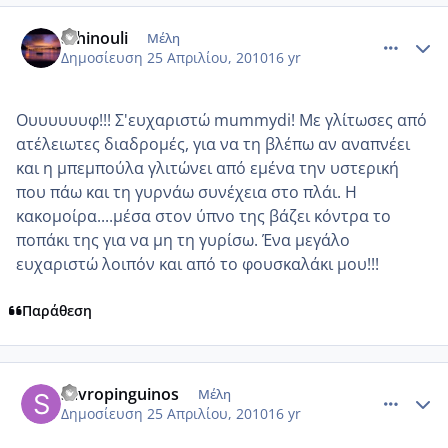
comment_471706
Author stats
athinouli
Μέλη
Δημοσίευση
25 Απριλίου, 2010
16 yr
Ουυυυυυφ!!! Σ'ευχαριστώ mummydi! Με γλίτωσες από
ατέλειωτες διαδρομές, για να τη βλέπω αν αναπνέει
και η μπεμπούλα γλιτώνει από εμένα την υστερική
που πάω και τη γυρνάω συνέχεια στο πλάι. Η
κακομοίρα....μέσα στον ύπνο της βάζει κόντρα το
ποπάκι της για να μη τη γυρίσω. Ένα μεγάλο
ευχαριστώ λοιπόν και από το φουσκαλάκι μου!!!
Παράθεση
comment_471715
Author stats
savropinguinos
Μέλη
Δημοσίευση
25 Απριλίου, 2010
16 yr