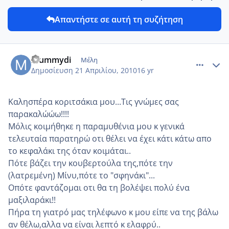
Απαντήστε σε αυτή τη συζήτηση
comment_12989
Author stats
mummydi
Μέλη
Δημοσίευση
21 Απριλίου, 2010
16 yr
Καλησπέρα κοριτσάκια μου...Τις γνώμες σας
παρακαλώώω!!!!
Μόλις κοιμήθηκε η παραμυθένια μου κ γενικά
τελευταία παρατηρώ οτι θέλει να έχει κάτι κάτω απο
το κεφαλάκι της όταν κοιμάται..
Πότε βάζει την κουβερτούλα της,πότε την
(λατρεμένη) Μίνυ,πότε το "σφηνάκι"...
Οπότε φαντάζομαι οτι θα τη βολέψει πολύ ένα
μαξιλαράκι!!
Πήρα τη γιατρό μας τηλέφωνο κ μου είπε να της βάλω
αν θέλω,αλλα να είναι λεπτό κ ελαφρύ..