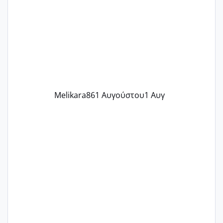
γράψετε όσες κοπέλες είστε σε
παρόμοια φάση;; Αυτή την στιγμή έχω
δύο χαμένους κύκλους δεν έχω έρθει
περίοδο αυτό τον μήνα περίμενα 20 δεν
ήρθα απλά είδα λίγα ροζ έκανα υπέρηχο
την επομενη μέρα και το ενδομήτριό
ήταν 11,1 χιλιοστά πολύ κα
Melikara86
1 Αυγούστου
1 Αυγ