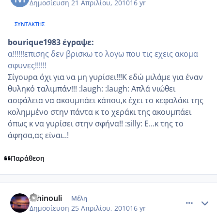
Δημοσίευση
21 Απριλίου, 2010
16 yr
ΣΥΝΤΆΚΤΗΣ
bourique1983 έγραψε:
α!!!!!!επισης δεν βρισκω το λογω που τις εχεις ακομα
σφυνες!!!!!!
Σίγουρα όχι για να μη γυρίσει!!!Κ εδώ μιλάμε για έναν
θυληκό ταλιμπάν!!! :laugh: :laugh: Απλά νιώθει
ασφάλεια να ακουμπάει κάπου,κ έχει το κεφαλάκι της
κολημμένο στην πάντα κ το χεράκι της ακουμπάει
όπως κ να γυρίσει στην σφήνα!! :silly: Ε...κ της το
άφησα,ας είναι..!
Παράθεση
comment_471651
Author stats
athinouli
Μέλη
Δημοσίευση
25 Απριλίου, 2010
16 yr