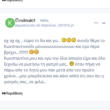
comment_472190
Author stats
karolinaki1
Μέλη
Δημοσίευση
26 Απριλίου, 2010
16 yr
αχ αχ αχ ...τώρα το δα και γω...
ανοιξε θέμα το
Κωνσταντινούλι μουυυυυυυυυυυυυυ και εγώ πέρα
βρέχει...!!!!!!!!!
Κωνσταντίνα μου και εγώ την ίδια απορία είχα και όλο
ξεχνάω να ρωτήσω τη γιατρό μας..
όταν πήγα να
πάρω απο το Λητώ μου παν μετά απο τον πρώτο
χρόνο....μην μπερδεύεσαι και κάνε απλά ότι σου πει η
γιατρός σας...σε φιλώ...
Παράθεση