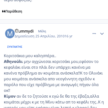
Παράθεση
comment_471687
Author stats
mummydi
Μέλη
Δημοσίευση
25 Απριλίου, 2010
16 yr
ΣΥΝΤΆΚΤΗΣ
Koριτσάκια μου καλησπέρα..
Αθηνούλι
μην αγχώνεσαι κοριτσάκι μου,εφόσον το
κεφαλάκι είναι στο πλάι δεν υπάρχει κανένα μα
κανένα πρόβλημα αν κοιμάται ανάσκελα!!Κ το Ολινάκι
μου κοιμάται ανάσκελα απο νεογέννητη σχεδόν κ
παρόλο που είχε πρόβλημα με αναγωγές πήγαν όλα
οκ!!
Κίμον
αν δε το ζητούσε κ εγώ δε θα της έβαζα,αλλα
κοιμάται μέχρι κ με τη Μίνυ κάτω απ το κεφάλι της..Κ η
γιατρός μου είπε εφόσον είναι λεπτό κ ελαφρύ δεν