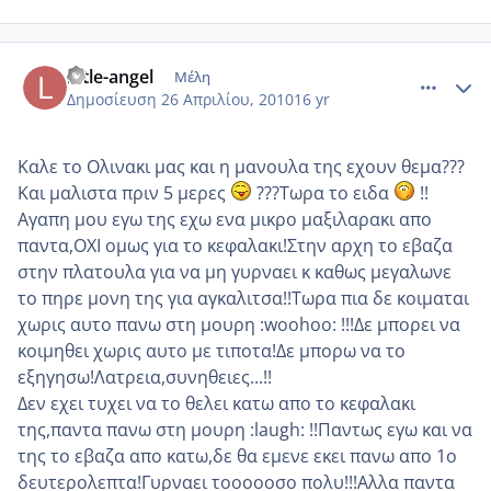
comment_472108
Author stats
little-angel
Μέλη
Δημοσίευση
26 Απριλίου, 2010
16 yr
Καλε το Ολινακι μας και η μανουλα της εχουν θεμα???
Και μαλιστα πριν 5 μερες
???Τωρα το ειδα
!!
Αγαπη μου εγω της εχω ενα μικρο μαξιλαρακι απο
παντα,ΟΧΙ ομως για το κεφαλακι!Στην αρχη το εβαζα
στην πλατουλα για να μη γυρναει κ καθως μεγαλωνε
το πηρε μονη της για αγκαλιτσα!!Τωρα πια δε κοιμαται
χωρις αυτο πανω στη μουρη :woohoo: !!!Δε μπορει να
κοιμηθει χωρις αυτο με τιποτα!Δε μπορω να το
εξηγησω!Λατρεια,συνηθειες...!!
Δεν εχει τυχει να το θελει κατω απο το κεφαλακι
της,παντα πανω στη μουρη :laugh: !!Παντως εγω και να
της το εβαζα απο κατω,δε θα εμενε εκει πανω απο 1ο
δευτερολεπτα!Γυρναει τοοοοοσο πολυ!!!Αλλα παντα