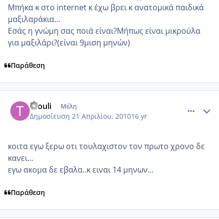
Μπήκα κ στο internet κ έχω βρει κ ανατομικά παιδικά
μαξιλαράκια...
Εσάς η γνώμη σας ποιά είναι?Μήπως είναι μικρούλα
για μαξιλάρι?(είναι 9μιση μηνών)
Παράθεση
comment_467972
Author stats
thouli
Μέλη
Δημοσίευση
21 Απριλίου, 2010
16 yr
κοιτα εγω ξερω οτι τουλαχιστον τον πρωτο χρονο δε
κανει...
εγω ακομα δε εβαλα..κ ειναι 14 μηνων...
Παράθεση