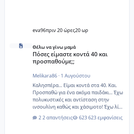
eva96
πριν 20 ώρες
20 ωρ
Πόσες είμαστε κοντά 40 και προσπαθούμε;;
Θέλω να γίνω μαμά
Πόσες είμαστε κοντά 40 και
προσπαθούμε;;
Melikara86
·
1 Αυγούστου
Καλησπέρα... Είμαι κοντά στα 40. Και.
Προσπαθώ για ένα ακόμα παιδάκι... Έχω
πολυκυστικές και αντίσταση στην
ινσουλίνη καθώς και χάσιμοτο! Έχω λίγα
κιλά παραπάνω και όσο κ αν προσπαθώ
2 απαντήσεις
623 εμφανίσεις
δεν χάνω εύκολα! Προσπαθώ για ακόμη
ένα παιδί εδώ και 1,5 χρόνο! Θέλετε να