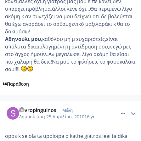
κάνει,άλλες όχι,η γιατρός μας μου είπε κάνει,δεν
υπάρχει πρόβλημα,άλλοι λένε όχι...Θα περιμένω λίγο
ακόμη κ αν συνεχίζει να μου δείχνει οτι δε βολεύεται
θα έχω αγοράσει το ορθαυχενικό μαξιλαράκι κ θα το
δοκιμάσω!
Αθηνούλι μου
,καθόλου μη μ ευχαριστείς,είναι
απόλυτα δικαιολογημένη η αντίδρασή σου,κ εγώ μες
στο άγχος ήμουν..Αν μεγαλώσει λίγο ακόμη θα είσαι
πιο χαλαρή,θα δεις!Να μου το φιλήσεις το φουσκαλάκι
σου!!!!
Παράθεση
comment_471834
Author stats
savropinguinos
Μέλη
Δημοσίευση
25 Απριλίου, 2010
16 yr
opos k se ola ta upoloipa o kathe giatros leei ta dika