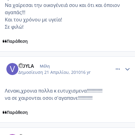
Να χαίρεσαι την οικογένειά σου και ότι και όποιον
αγαπάς!!!
Και του χρόνου με υγεία!
Σε φιλώ!
Παράθεση
comment_468243
Author stats
VOYLA
Μέλη
Δημοσίευση
21 Απριλίου, 2010
16 yr
Λενακι,χρονια πολλα κ ευτυχισμενα!!!!!!!!!!!!!
να σε χαιρονται οσοι σ'αγαπανε!!!!!!!!!!!!
Παράθεση
comment_468328
Author stats