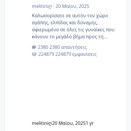
melitiniღ
·
20 Μαίου, 2025
Καλωσορίσατε σε αυτόν τον χώρο
αγάπης, ελπίδας και δύναμης,
αφιερωμένο σε όλες τις γυναίκες που
κάνουν το μεγάλο βήμα προς τη
μητρότητα μέσω εξωσωματικής το 2025.
2380 απαντήσεις
Εδώ θα μοιραστούμε αγωνίες, χαρές,
224879 εμφανίσεις
εμπειρίες και κάθε μικρή ή μεγάλη
στιγμή αυτού του ξεχωριστού ταξιδιού.
Καμία δεν είναι μόνη – όλες μαζί
μπορούμε να στηρίξουμε η μία την
άλλη, να δώσουμε κουράγιο στις
δύσκολες στιγμές και να γιορτάσουμε
τις μικρές και μεγάλες νίκες. Είτε είστε
στο στάδιο της προετοιμασίας, είτε
ετοιμάζεστε
melitiniღ
20 Μαίου, 2025
1 yr