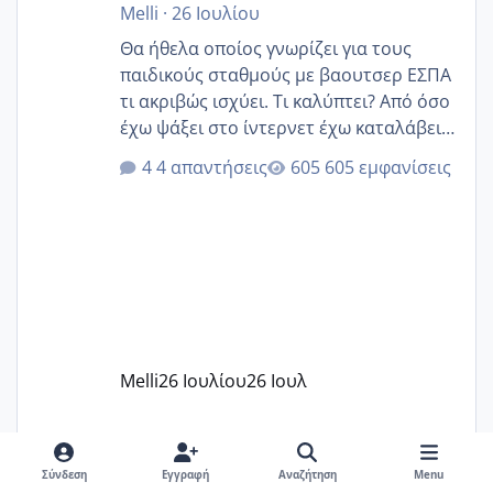
Melli
·
26 Ιουλίου
Θα ήθελα οποίος γνωρίζει για τους
παιδικούς σταθμούς με βαουτσερ ΕΣΠΑ
τι ακριβώς ισχύει. Τι καλύπτει? Από όσο
έχω ψάξει στο ίντερνετ έχω καταλάβει
ότι το βαουτσερ καλύπτει όλα τα
4 απαντήσεις
605 εμφανίσεις
δίδακτρα και τα τροφεια του ιδιωτικού
παιδικού σταθμού για όποιον το έχει
πάρει. Οι παιδικοί σταθμοί έχουν
υπογράψει σύμβαση με την ΕΕΤΑΑ ότι
δέχονται παιδιά με βαουτσερ και ότι
αυτό τα καλύπτει όλα εκτός από έξτρα
όπως σχολικό λεωφορείο κτλ. Είναι
παράνομο να χρεώνουν κάτι επιπλέον.
Melli
26 Ιουλίου
26 Ιουλ
Εγώ πήγα σε έναν ιδιωτικό παιδικό στ
Σύνδεση
Εγγραφή
Αναζήτηση
Menu