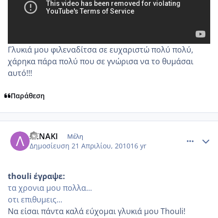
Γλυκιά μου φιλεναδίτσα σε ευχαριστώ πολύ πολύ,
χάρηκα πάρα πολύ που σε γνώρισα να το θυμάσαι
αυτό!!!
Παράθεση
comment_468627
Author stats
ΛΕΝΑΚΙ
Μέλη
Δημοσίευση
21 Απριλίου, 2010
16 yr
thouli έγραψε:
τα χρονια μου πολλα...
οτι επιθυμεις...
Να είσαι πάντα καλά εύχομαι γλυκιά μου Thouli!