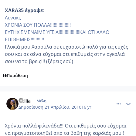
XARA35 έγραψε:
Λενακι,
ΧΡΟΝΙΑ ΣΟΥ ΠΟΛΛΑ!!!!!!!!!!!!!!!!!
ΕΥΤΗΧΙΣΜΕΝΑ!ΜΕ ΥΓΕΙΑ!!!!!!!!!!!!!!!!!ΚΑΙ ΟΤΙ ΑΛΛΟ
ΕΠΙΘΗΜΕΙΣ!!!!!!!!!!!
Γλυκιά μου Χαρούλα σε ευχαριστώ πολύ για τις ευχές
σου και σε σένα εύχομαι ότι επιθυμείς στην αγκαλιά
σου να το βρεις!!! (ξέρεις εσύ)
Παράθεση
comment_468685
Author stats
dallia
Μέλη
Δημοσίευση
21 Απριλίου, 2010
16 yr
Χρόνια πολλά φιλενάδα!!! Ότι επιθυμείς σου εύχομαι
να πραγματοποιηθεί από τα βάθη της καρδιάς μου!!