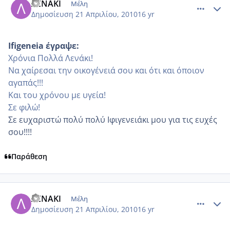
ΛΕΝΑΚΙ
Μέλη
Δημοσίευση
21 Απριλίου, 2010
16 yr
Ifigeneia έγραψε:
Χρόνια Πολλά Λενάκι!
Να χαίρεσαι την οικογένειά σου και ότι και όποιον
αγαπάς!!!
Και του χρόνου με υγεία!
Σε φιλώ!
Σε ευχαριστώ πολύ πολύ Ιφιγενειάκι μου για τις ευχές
σου!!!!
Παράθεση
comment_468330
Author stats
ΛΕΝΑΚΙ
Μέλη
Δημοσίευση
21 Απριλίου, 2010
16 yr