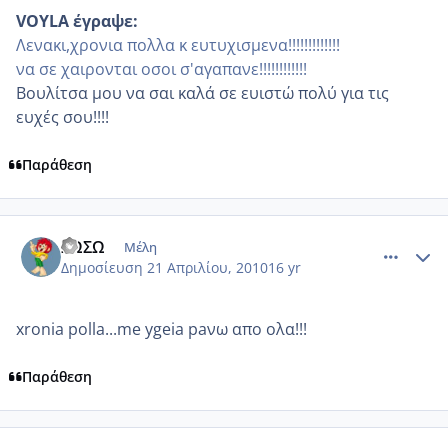
VOYLA έγραψε:
Λενακι,χρονια πολλα κ ευτυχισμενα!!!!!!!!!!!!!
να σε χαιρονται οσοι σ'αγαπανε!!!!!!!!!!!!
Βουλίτσα μου να σαι καλά σε ευιστώ πολύ για τις
ευχές σου!!!!
Παράθεση
comment_468345
Author stats
ΣΩΣΩ
Μέλη
Δημοσίευση
21 Απριλίου, 2010
16 yr
xronia polla...me ygeia paνω απο ολα!!!
Παράθεση
comment_468439
Author stats