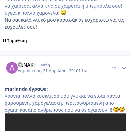
να χαιρεσαι αλλά κ να σε χαιρεται η μπεμπουλα σου!
υγεια κ πολλα χαμογελα!
Να σαι καλά γλυκό μου κοριτσάκ σε ευχαριστώ για τις
ευχούλες σου!
Παράθεση
comment_468625
Author stats
ΛΕΝΑΚΙ
Μέλη
Δημοσίευση
21 Απριλίου, 2010
16 yr
marianda έγραψε:
Χρονια πολλα κουκλιτσα μου γλυκια, να εισαι παντα
χαρουμενη, χαμογελαστη, περιτριγυρισμενη απο
αγαπη και απο ανθρωπους που να σε αγαπουν!!!!