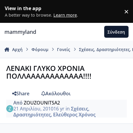
Μετάβαση σε περιεχόμενο
View in the app
×
D
A better way to browse.
Learn more
.
mammyland
Σύνδεση
Αρχή
Φόρουμ
Γονείς
Σχέσεις, Δραστηριότητες,
ΛΕΝΑΚΙ ΓΛΥΚΟ ΧΡΟΝΙΑ
ΠΟΛΛΑΑΑΑΑΑΑΑΑΑΑΑ!!!!
Share
Ακόλουθοι
Από
ZOUZOUNITSA2
21 Απριλίου, 2010
16 yr
in
Σχέσεις,
Δραστηριότητες, Ελεύθερος Χρόνος