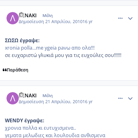
comment_468614
Author stats
ΛΕΝΑΚΙ
Μέλη
Δημοσίευση
21 Απριλίου, 2010
16 yr
ΣΩΣΩ έγραψε:
xronia polla...me ygeia paνω απο ολα!!!
σε ευχαριστώ γλυκιά μου για τις ευχούλες σου!!!!!!
Παράθεση
comment_468619
Author stats
ΛΕΝΑΚΙ
Μέλη
Δημοσίευση
21 Απριλίου, 2010
16 yr
WENDY έγραψε:
χρονια πολλα κι ευτυχισμενα..
γεματα μελωδιες και λουλουδια ανθισμενα