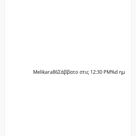
δύο χαμένους κύκλους δεν έχω έρθει
περίοδο αυτό τον μήνα περίμενα 20 δεν
ήρθα απλά είδα λίγα ροζ έκανα υπέρηχο
την επομενη μέρα και το ενδομήτριό
ήταν 11,1 χιλιοστά πολύ κα
Melikara86
Σάββατο στις 12:30 PM
%d ημ