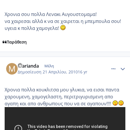
Χρονια σου πολλα Λενακι Αυγουστομαμα!
να χαιρεσαι αλλά κ να σε χαιρεται η μπεμπουλα σου!
υγεια κ πολλα χαμογελα!
Παράθεση
comment_468466
Author stats
marianda
Μέλη
Δημοσίευση
21 Απριλίου, 2010
16 yr
Χρονια πολλα κουκλιτσα μου γλυκια, να εισαι παντα
χαρουμενη, χαμογελαστη, περιτριγυρισμενη απο
αγαπη και απο ανθρωπους που να σε αγαπουν!!!!