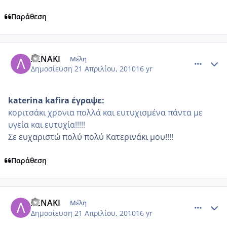
Παράθεση
comment_468628
Author stats
ΛΕΝΑΚΙ
Μέλη
Δημοσίευση
21 Απριλίου, 2010
16 yr
katerina kafira έγραψε:
κοριτσάκι χρονια πολλά και ευτυχισμένα πάντα με
υγεία και ευτυχία!!!!!
Σε ευχαριστώ πολύ πολύ Κατερινάκι μου!!!!
Παράθεση
comment_468634
Author stats
ΛΕΝΑΚΙ
Μέλη
Δημοσίευση
21 Απριλίου, 2010
16 yr