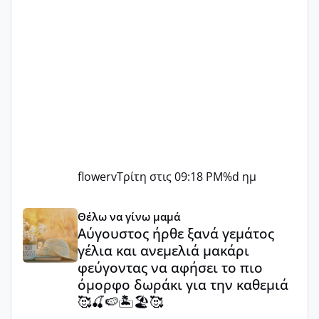
flowerv
Τρίτη στις 09:18 PM
%d ημ
Αύγουστος ήρθε ξανά γεμάτος γέλια και ανεμελιά μακάρι 
Θέλω να γίνω μαμά
Αύγουστος ήρθε ξανά γεμάτος
γέλια και ανεμελιά μακάρι
φεύγοντας να αφήσει το πιο
όμορφο δωράκι για την καθεμιά
🥰🍒🍉🏝️🏖️🥰