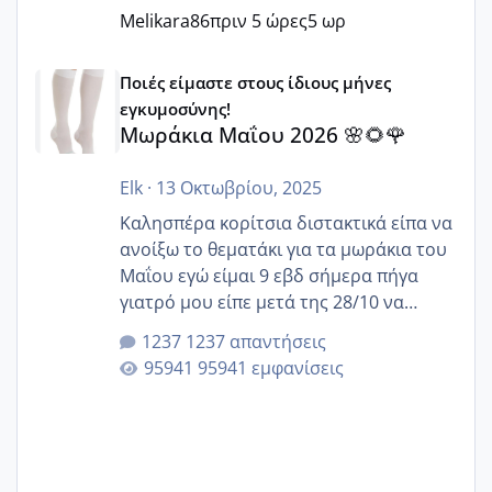
Melikara86
πριν 5 ώρες
5 ωρ
Μωράκια Μαΐου 2026 🌸🌻🌹
Ποιές είμαστε στους ίδιους μήνες
εγκυμοσύνης!
Μωράκια Μαΐου 2026 🌸🌻🌹
Elk
·
13 Οκτωβρίου, 2025
Καλησπέρα κορίτσια διστακτικά είπα να
ανοίξω το θεματάκι για τα μωράκια του
Μαΐου εγώ είμαι 9 εβδ σήμερα πήγα
γιατρό μου είπε μετά της 28/10 να
κλείσω ραντεβού για την αυχενική είναι
1237 απαντήσεις
καμιά άλλη κοπέλα να γεννάει Μάιο ;;
95941 εμφανίσεις