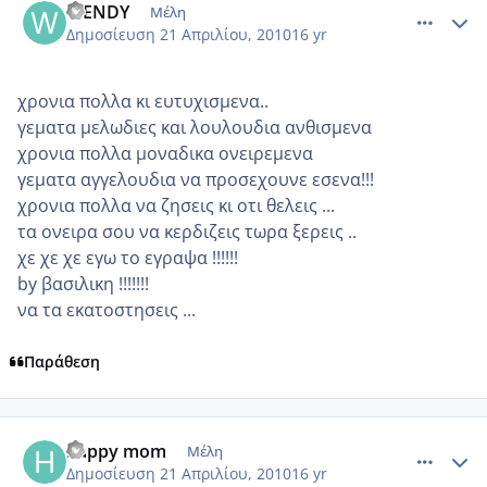
WENDY
Μέλη
Δημοσίευση
21 Απριλίου, 2010
16 yr
χρονια πολλα κι ευτυχισμενα..
γεματα μελωδιες και λουλουδια ανθισμενα
χρονια πολλα μοναδικα ονειρεμενα
γεματα αγγελουδια να προσεχουνε εσενα!!!
χρονια πολλα να ζησεις κι οτι θελεις ...
τα ονειρα σου να κερδιζεις τωρα ξερεις ..
χε χε χε εγω το εγραψα !!!!!!
by βασιλικη !!!!!!!
να τα εκατοστησεις ...
Παράθεση
comment_468445
Author stats
happy mom
Μέλη
Δημοσίευση
21 Απριλίου, 2010
16 yr