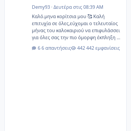
Demy93
·
Δευτέρα στις 08:39 AM
Καλό.μηνα κορίτσια μου 🥰 Καλή
επιτυχία σε όλες,εύχομαι ο τελευταίος
μήνας του καλοκαιριού να επιφυλάσσει
για όλες σας την πιο όμορφη έκπληξη 🧿
@Elk @Melikara86 @Παρασκευαιδου
6 απαντήσεις
442 εμφανίσεις
@Zenia z @melitiniღ @Christi.D.
@flowerv @Riaa @Ngsofia