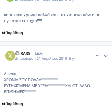
κοριτσάκι χρονια πολλά και ευτυχισμένα πάντα με
υγεία και ευτυχία!!!!!
Παράθεση
comment_468519
Author stats
XARA35
Μέλη
Δημοσίευση
21 Απριλίου, 2010
16 yr
Λενακι,
ΧΡΟΝΙΑ ΣΟΥ ΠΟΛΛΑ!!!!!!!!!!!!!!!!!
ΕΥΤΗΧΙΣΜΕΝΑ!ΜΕ ΥΓΕΙΑ!!!!!!!!!!!!!!!!!ΚΑΙ ΟΤΙ ΑΛΛΟ
ΕΠΙΘΗΜΕΙΣ!!!!!!!!!!!
Παράθεση