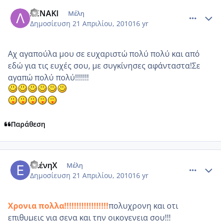
comment_467797
Author stats
ΛΕΝΑΚΙ
Μέλη
Δημοσίευση
21 Απριλίου, 2010
16 yr
Αχ αγαπούλα μου σε ευχαριστώ πολύ πολύ και από
εδώ για τις ευχές σου, με συγκίνησες αφάνταστα!Σε
αγαπώ πολύ πολύ!!!!!!!
Παράθεση
comment_467840
Author stats
ΕλένηΧ
Μέλη
Δημοσίευση
21 Απριλίου, 2010
16 yr
Χρονια πολλα!!!!!!!!!!!!!!!!!!
πολυχρονη και οτι
επιθυμεις για σενα και την οικογενεια σου!!!