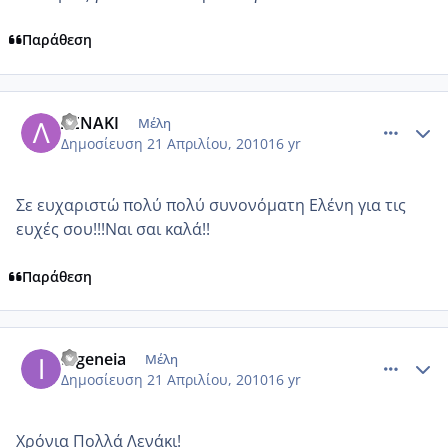
Παράθεση
comment_467851
Author stats
ΛΕΝΑΚΙ
Μέλη
Δημοσίευση
21 Απριλίου, 2010
16 yr
Σε ευχαριστώ πολύ πολύ συνονόματη Ελένη για τις
ευχές σου!!!Ναι σαι καλά!!
Παράθεση
comment_468226
Author stats
Ifigeneia
Μέλη
Δημοσίευση
21 Απριλίου, 2010
16 yr
Χρόνια Πολλά Λενάκι!