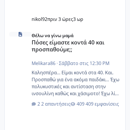
nikol92
πριν 3 ώρες
3 ωρ
Πόσες είμαστε κοντά 40 και προσπαθούμε;;
Θέλω να γίνω μαμά
Πόσες είμαστε κοντά 40 και
προσπαθούμε;;
Melikara86
·
Σάββατο στις 12:30 PM
Καλησπέρα... Είμαι κοντά στα 40. Και.
Προσπαθώ για ένα ακόμα παιδάκι... Έχω
πολυκυστικές και αντίσταση στην
ινσουλίνη καθώς και χάσιμοτο! Έχω λίγα
κιλά παραπάνω και όσο κ αν προσπαθώ
2 απαντήσεις
409 εμφανίσεις
δεν χάνω εύκολα! Προσπαθώ για ακόμη
ένα παιδί εδώ και 1,5 χρόνο! Θέλετε να
γράψετε όσες κοπέλες είστε σε
παρόμοια φάση;; Αυτή την στιγμή έχω