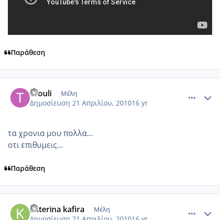
Παράθεση
comment_468474
Author stats
thouli
Μέλη
Δημοσίευση
21 Απριλίου, 2010
16 yr
τα χρονια μου πολλα...
οτι επιθυμεις...
Παράθεση
comment_468486
Author stats
katerina kafira
Μέλη
Δημοσίευση
21 Απριλίου, 2010
16 yr