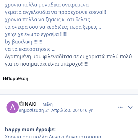
χρονια πολλα μοναδικα ονειρεμενα
γεματα αγγελουδια να προσεχουνε εσενα!!!
χρονια πολλα να ζησεις κι οτι θελεις ...
τα ονειρα σου να κερδιζεις τωρα ξερεις ..
χε χε χε εγω το εγραψα !!!!!!
by βασιλικη !!!!!!!
να τα εκατοστησεις ...
Αγαπημένη μου φιλεναδίτσα σε ευχαριστώ πολύ πολύ
για το ποιηματάκι είναι υπέροχο!!!!!!!
Παράθεση
comment_468623
Author stats
ΛΕΝΑΚΙ
Μέλη
Δημοσίευση
21 Απριλίου, 2010
16 yr
happy mom έγραψε:
Χρονια σου πολλα Λενακι Αυγουστομαμα!