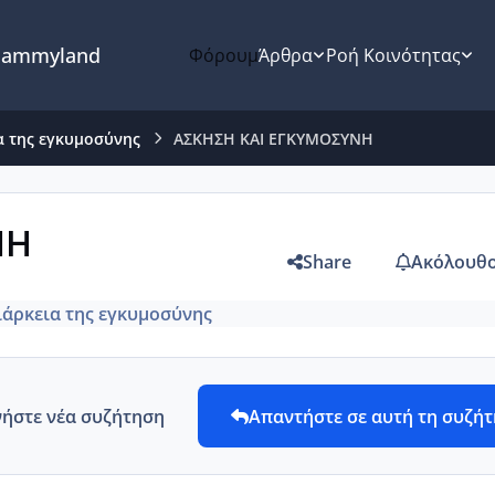
ammyland
Φόρουμ
Άρθρα
Ροή Κοινότητας
α της εγκυμοσύνης
ΑΣΚΗΣΗ ΚΑΙ ΕΓΚΥΜΟΣΥΝΗ
ΝΗ
Share
Ακόλουθο
ιάρκεια της εγκυμοσύνης
νήστε νέα συζήτηση
Απαντήστε σε αυτή τη συζή