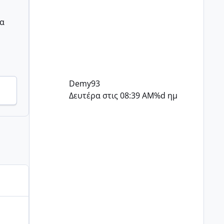
ξέρω τι να πω είναι δύσκολο..
εγώ παίζει να μην άντεχα στην
ρα
θέση σου ..
Demy93
Δευτέρα στις 08:39 AM
%d ημ