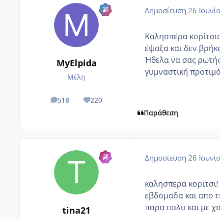
Δημοσίευση
26 Ιουνί
Καλησπέρα κορίτσια
έψαξα και δεν βρήκα
Ήθελα να σας ρωτήσω
MyElpida
γυμναστική προτιμά
Μέλη
518
220
posts
Reputation
Παράθεση
Δημοσίευση
26 Ιουνί
καλησπερα κοριτσι! 
εβδομαδα και απο τ
παρα πολυ και με χα
tina21