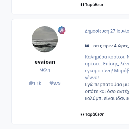
Παράθεση
Δημοσίευση
27 Ιουνί
στις πριν 4 ώρες,
Καλημέρα κορίτσι! Ν
evaioan
αρέσει.. Επίσης, λέν
Μέλη
εγκυμοσύνη! Μπράβο
γέννα!
1.1k
879
Εγώ περπατούσα μισ
posts
Reputation
οπότε και όσο αντέ
κολύμπι είναι ιδανι
Παράθεση