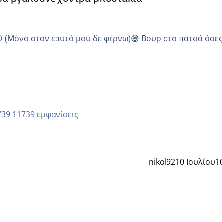
😜 (Μόνο στον εαυτό μου δε φέρνω)😅 Βουρ στο πατσά όσε
11739 εμφανίσεις
nikol92
10 Ιουλίου
1