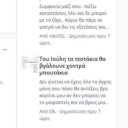
Συμφωνώ μαζί σου.. πιέζω
καταστάσεις λέει και δε μπορεί
με το ζόρι.. Αύριο θα πάμε σε
γιατρό να δει τις εξετάσεις και
ίσως καταλάβει ότι πρέπει να
Από
nikol92
, ·
Δημοσίευση
πριν 7
βιαστούμε.. 😒
ώρες
comment_1314251
Του Ιούλη τα τεστάκια θα βγάλουνε χοντρά μπουτά
Του Ιούλη τα τεστάκια θα
βγάλουνε χοντρά
μπουτάκια
Δεν γίνεται να έχεις όλο το άγχος
ει
μόνη σου πόσο θα αντέξεις βρε
κορίτσι μου αν δεν μπορείς να
υ
το μοιραστείς και να βρεις μια
κατανόηση από τον άντρα σου
Από
Elk
, ·
Δημοσίευση
πριν 7
ποιος θα σε καταλάβει ;
ώρες
Και εγώ δεν μπορούσα να το