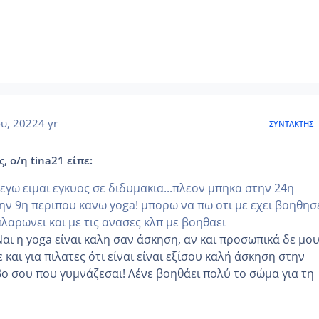
ου, 2022
4 yr
ΣΥΝΤΆΚΤΗΣ
, ο/η tina21 είπε:
εγω ειμαι εγκυος σε διδυμακια...πλεον μπηκα στην 24η
ην 9η περιπου κανω yoga! μπορω να πω οτι με εχει βοηθησ
λαρωνει και με τις ανασες κλπ με βοηθαει
αι η yoga είναι καλη σαν άσκηση, αν και προσωπικά δε μο
ε και για πιλατες ότι είναι είναι εξίσου καλή άσκηση στην
 σου που γυμνάζεσαι! Λένε βοηθάει πολύ το σώμα για τη