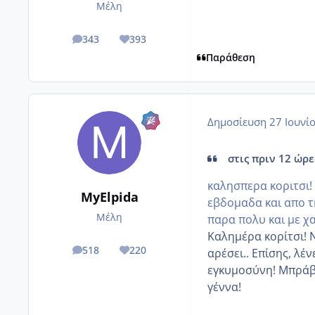
Μέλη
343
393
posts
Reputation
Παράθεση
Δημοσίευση
27 Ιουνί
στις πριν 12 ώρες
καλησπερα κοριτσι! 
MyElpida
εβδομαδα και απο τ
Μέλη
παρα πολυ και με χα
Καλημέρα κορίτσι! Ν
518
220
αρέσει.. Επίσης, λέν
posts
Reputation
εγκυμοσύνη! Μπράβο
γέννα!