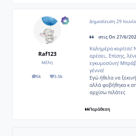
Δημοσίευση
29 Ιουνί
στις On 27/6/202
Καλημέρα κορίτσι! Ν
Raf123
αρέσει.. Επίσης, λέν
Μέλη
εγκυμοσύνη! Μπράβο
γέννα!
5k
3.5k
Εγώ ήθελα να ξεκιν
posts
Reputation
αλλά φοβήθηκα κ απ
αρχίσω πιλάτες
Παράθεση