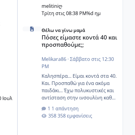
melitiniღ
Τρίτη στις 08:38 PM
%d ημ
ς
Πόσες είμαστε κοντά 40 και προσπαθούμε;;
Θέλω να γίνω μαμά
Πόσες είμαστε κοντά 40 και
προσπαθούμε;;
Melikara86
·
Σάββατο στις 12:30
PM
Καλησπέρα... Είμαι κοντά στα 40.
Και. Προσπαθώ για ένα ακόμα
παιδάκι... Έχω πολυκυστικές και
αντίσταση στην ινσουλίνη καθώς
0 Ιουλ
και χάσιμοτο! Έχω λίγα κιλά
1 απάντηση
παραπάνω και όσο κ αν
358 εμφανίσεις
προσπαθώ δεν χάνω εύκολα!
Προσπαθώ για ακόμη ένα παιδί
εδώ και 1,5 χρόνο! Θέλετε να