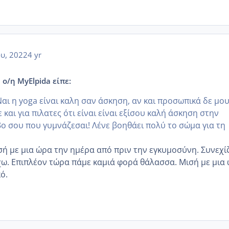
ου, 2022
4 yr
 ο/η MyElpida είπε:
αι η yoga είναι καλη σαν άσκηση, αν και προσωπικά δε μο
ε και για πιλατες ότι είναι είναι εξίσου καλή άσκηση στην
 σου που γυμνάζεσαι! Λένε βοηθάει πολύ το σώμα για τη
ή με μια ώρα την ημέρα από πριν την εγκυμοσύνη. Συνεχί
χω. Επιπλέον τώρα πάμε καμιά φορά θάλασσα. Μισή με μια
κό.