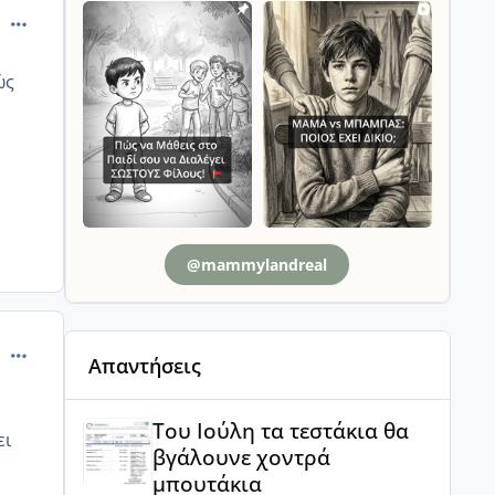
comment_1314213
ώς
@mammylandreal
comment_1314234
Απαντήσεις
Του Ιούλη τα τεστάκια θα βγάλουνε χοντρά μπουτά
Του Ιούλη τα τεστάκια θα
ει
βγάλουνε χοντρά
μπουτάκια