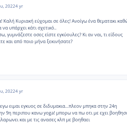
ου, 2022
4 yr
! Καλή Κυριακή εύχομαι σε όλες! Ανοίγω ένα θεματακι καθ
 να υπάρχει κάτι σχετικό..
, γυμνάζεστε οσες είστε εγκύουλες? Κι αν ναι, τι είδους
τε και από ποιο μήνα ξεκινήσατε?
ου, 2022
4 yr
εγω ειμαι εγκυος σε διδυμακια...πλεον μπηκα στην 24η
ην 9η περιπου κανω yoga! μπορω να πω οτι με εχει βοηθησ
λαρωνει και με τις ανασες κλπ με βοηθαει