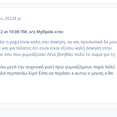
ου, 2022
4 yr
2 at 10:08 ΠΜ, ο/η MyElpida είπε:
αι η yoga είναι καλη σαν άσκηση, αν και προσωπικά δε μο
ε και για πιλατες ότι είναι είναι εξίσου καλή άσκηση στην
 σου που γυμνάζεσαι! Λένε βοηθάει πολύ το σώμα για τη
ήσω μετά την αυχενική γιατί πριν γυμναζόμουν παρά πολύ
λά περπατάω λίγο! Είπα να περάσει κ αυτος ο μηνας κ θα