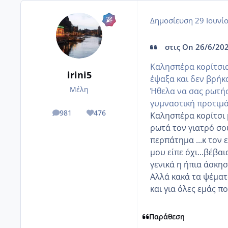
Δημοσίευση
29 Ιουνί
στις On 26/6/202
Καλησπέρα κορίτσια
irini5
έψαξα και δεν βρήκα
Μέλη
Ήθελα να σας ρωτήσω
γυμναστική προτιμά
981
476
Καλησπέρα κορίτσι μ
posts
Reputation
ρωτά τον γιατρό σο
περπάτημα ...κ τον 
μου είπε όχι...βέβα
γενικά η ήπια άσκησ
Αλλά κακά τα ψέματ
και για όλες εμάς πο
Παράθεση