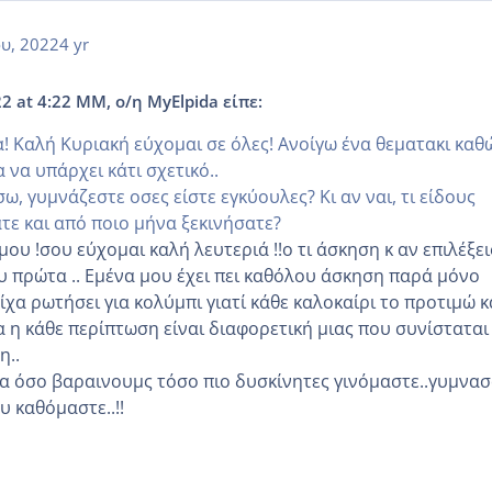
ου, 2022
4 yr
2 at 4:22 ΜΜ, ο/η MyElpida είπε:
! Καλή Κυριακή εύχομαι σε όλες! Ανοίγω ένα θεματακι καθ
 να υπάρχει κάτι σχετικό..
, γυμνάζεστε οσες είστε εγκύουλες? Κι αν ναι, τι είδους
τε και από ποιο μήνα ξεκινήσατε?
ου !σου εύχομαι καλή λευτεριά !!ο τι άσκηση κ αν επιλέξει
υ πρώτα .. Εμένα μου έχει πει καθόλου άσκηση παρά μόνο
είχα ρωτήσει για κολύμπι γιατί κάθε καλοκαίρι το προτιμώ κ
ια η κάθε περίπτωση είναι διαφορετική μιας που συνίσταται
η..
α όσο βαραινουμς τόσο πιο δυσκίνητες γινόμαστε..γυμνα
υ καθόμαστε..!!