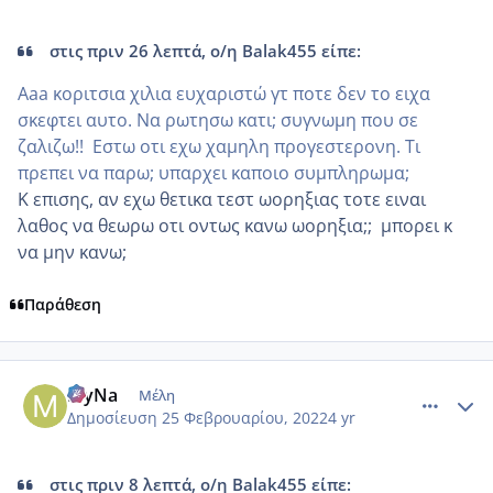
στις πριν 26 λεπτά, ο/η Balak455 είπε:
Aaa κοριτσια χιλια ευχαριστώ γτ ποτε δεν το ειχα
σκεφτει αυτο. Να ρωτησω κατι; συγνωμη που σε
ζαλιζω!! Εστω οτι εχω χαμηλη προγεστερονη. Τι
πρεπει να παρω; υπαρχει καποιο συμπληρωμα;
K επισης, αν εχω θετικα τεστ ωορηξιας τοτε ειναι
λαθος να θεωρω οτι οντως κανω ωορηξια;; μπορει κ
να μην κανω;
Παράθεση
comment_1291731
Author stats
MyNa
Μέλη
Δημοσίευση
25 Φεβρουαρίου, 2022
4 yr
στις πριν 8 λεπτά, ο/η Balak455 είπε: