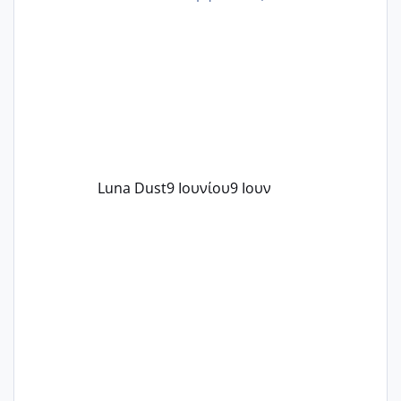
περνάνε με τίποτα.
Luna Dust
9 Ιουνίου
9 Ιουν