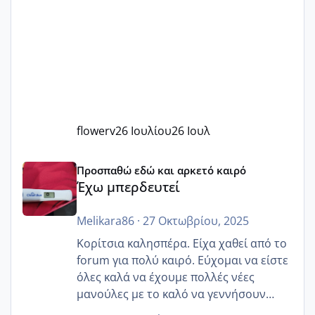
flowerv
26 Ιουλίου
26 Ιουλ
Έχω μπερδευτεί
Προσπαθώ εδώ και αρκετό καιρό
Έχω μπερδευτεί
Melikara86
·
27 Οκτωβρίου, 2025
Κορίτσια καλησπέρα. Είχα χαθεί από το
forum για πολύ καιρό. Εύχομαι να είστε
όλες καλά να έχουμε πολλές νέες
μανούλες με το καλό να γεννήσουν
αυτές που ήδη περιμένουν. Να πάρουν