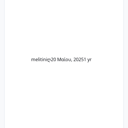
στιγμή αυτού του ξεχωριστού ταξιδιού.
Καμία δεν είναι μόνη – όλες μαζί
μπορούμε να στηρίξουμε η μία την
άλλη, να δώσουμε κουράγιο στις
δύσκολες στιγμές και να γιορτάσουμε
τις μικρές και μεγάλες νίκες. Είτε είστε
στο στάδιο της προετοιμασίας, είτε
ετοιμάζεστε
melitiniღ
20 Μαίου, 2025
1 yr