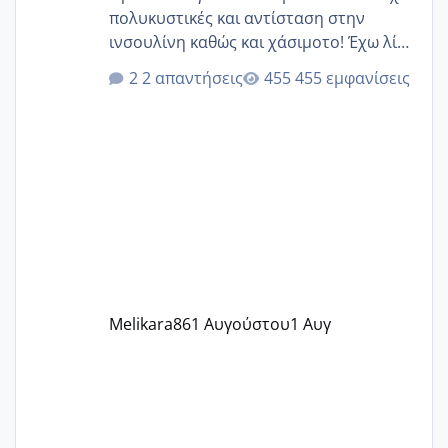
πολυκυστικές και αντίσταση στην
ινσουλίνη καθώς και χάσιμοτο! Έχω λίγα
κιλά παραπάνω και όσο κ αν προσπαθώ
2 απαντήσεις
455 εμφανίσεις
δεν χάνω εύκολα! Προσπαθώ για ακόμη
ένα παιδί εδώ και 1,5 χρόνο! Θέλετε να
γράψετε όσες κοπέλες είστε σε
παρόμοια φάση;; Αυτή την στιγμή έχω
δύο χαμένους κύκλους δεν έχω έρθει
περίοδο αυτό τον μήνα περίμενα 20 δεν
ήρθα απλά είδα λίγα ροζ έκανα υπέρηχο
την επομενη μέρα και το ενδομήτριό
ήταν 11,1 χιλιοστά πολύ κα
Melikara86
1 Αυγούστου
1 Αυγ