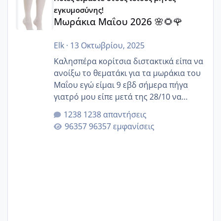
εγκυμοσύνης!
Μωράκια Μαΐου 2026 🌸🌻🌹
Elk
·
13 Οκτωβρίου, 2025
Καλησπέρα κορίτσια διστακτικά είπα να
ανοίξω το θεματάκι για τα μωράκια του
Μαΐου εγώ είμαι 9 εβδ σήμερα πήγα
γιατρό μου είπε μετά της 28/10 να
κλείσω ραντεβού για την αυχενική είναι
1238 απαντήσεις
καμιά άλλη κοπέλα να γεννάει Μάιο ;;
96357 εμφανίσεις