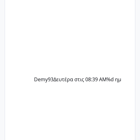
Demy93
Δευτέρα στις 08:39 AM
%d ημ