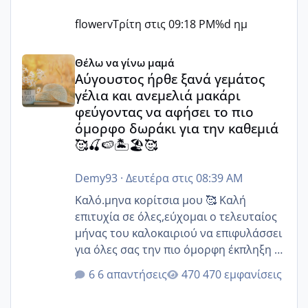
flowerv
Τρίτη στις 09:18 PM
%d ημ
Αύγουστος ήρθε ξανά γεμάτος γέλια και ανεμελιά μακάρι 
Θέλω να γίνω μαμά
Αύγουστος ήρθε ξανά γεμάτος
γέλια και ανεμελιά μακάρι
φεύγοντας να αφήσει το πιο
όμορφο δωράκι για την καθεμιά
🥰🍒🍉🏝️🏖️🥰
Demy93
·
Δευτέρα στις 08:39 AM
Καλό.μηνα κορίτσια μου 🥰 Καλή
επιτυχία σε όλες,εύχομαι ο τελευταίος
μήνας του καλοκαιριού να επιφυλάσσει
για όλες σας την πιο όμορφη έκπληξη 🧿
@Elk @Melikara86 @Παρασκευαιδου
6 απαντήσεις
470 εμφανίσεις
@Zenia z @melitiniღ @Christi.D.
@flowerv @Riaa @Ngsofia