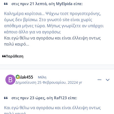
στις πριν 21 λεπτά, ο/η MyElpida είπε:
Καλημέρα κορίτσια... Ψάχνω τεστ προγεστερόνης,
όμως δεν βρίσκω. Στο γνωστό site είναι χωρίς
απόθεμα μήνες τώρα. Μήπως γνωρίζετε αν υπάρχει
κάποιο άλλο για να αγοράσω;
Και εγώ θέλω να αγοράσω και είναι έλλειψη οντως
πολύ καιρό…
Παράθεση
comment_1291656
Author stats
Balak455
Μέλη
Δημοσίευση
25 Φεβρουαρίου, 2022
4 yr
στις πριν 23 ώρες, ο/η Raf123 είπε:
Και εγώ θέλω να αγοράσω και είναι έλλειψη οντως
πολύ καιρό…