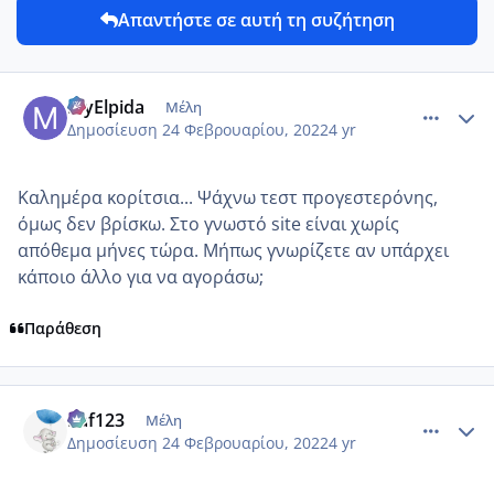
Απαντήστε σε αυτή τη συζήτηση
comment_1291402
Author stats
MyElpida
Μέλη
Δημοσίευση
24 Φεβρουαρίου, 2022
4 yr
Καλημέρα κορίτσια... Ψάχνω τεστ προγεστερόνης,
όμως δεν βρίσκω. Στο γνωστό site είναι χωρίς
απόθεμα μήνες τώρα. Μήπως γνωρίζετε αν υπάρχει
κάποιο άλλο για να αγοράσω;
Παράθεση
comment_1291412
Author stats
Raf123
Μέλη
Δημοσίευση
24 Φεβρουαρίου, 2022
4 yr