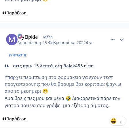
Παράθεση
comment_1291834
Author stats
MyElpida
Μέλη
Δημοσίευση
25 Φεβρουαρίου, 2022
4 yr
ΣΥΝΤΆΚΤΗΣ
στις πριν 15 λεπτά, ο/η Balak455 είπε:
Υπαρχει περιπτωση στα φαρμακεια να εχουν τεστ
προγεστερονης; που θα βρουμε βρε κοριτσια; ψαχνω
απο το μεσημερι
😁
Άμα βρεις πες μου και μένα
Διαφορετικά πάρε τον
🤣
γιατρό σου να σου γράψει μια εξέταση αίματος..
Παράθεση
1