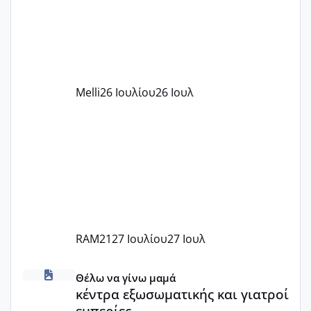
υπογράψει σύμβαση με την ΕΕΤΑΑ ότι
δέχονται παιδιά με βαουτσερ και ότι
αυτό τα καλύπτει όλα εκτός από έξτρα
όπως σχολικό λεωφορείο κτλ. Είναι
παράνομο να χρεώνουν κάτι επιπλέον.
Melli
26 Ιουλίου
26 Ιουλ
Εγώ πήγα σε έναν ιδιωτικό παιδικό στ
RAM21
27 Ιουλίου
27 Ιουλ
κέντρα εξωσωματικής και γιατροί εμπερίες
Θέλω να γίνω μαμά
κέντρα εξωσωματικής και γιατροί
εμπερίες