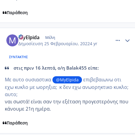
Παράθεση
comment_1291707
Author stats
MyElpida
Μέλη
Δημοσίευση
25 Φεβρουαρίου, 2022
4 yr
ΣΥΝΤΆΚΤΗΣ
στις πριν 16 λεπτά, ο/η Balak455 είπε:
Mε αυτο ουσιαστικα
επιβεβαιωνω οτι
@MyElpida
εχω κυκλο με ωορηξια; κ δεν εχω ανωορηκτικο κυκλο;
αυτο;
ναι σωστά! είναι σαν την εξέταση προγεστερόνης που
κάνουμε 21η ημέρα.
Παράθεση