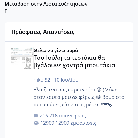
Μετάβαση στην Λίστα Συζητήσεων
Πρόσφατες Απαντήσεις
Του Ιούλη τα τεστάκια θα βγάλουνε χοντρά μπουτάκια
Θέλω να γίνω μαμά
Του Ιούλη τα τεστάκια θα
βγάλουνε χοντρά μπουτάκια
nikol92
·
10 Ιουλίου
Ελπίζω να σας φέρω γούρι 😜 (Μόνο
στον εαυτό μου δε φέρνω)😅 Βουρ στο
πατσά όσες είστε στις μέρες!!!💙🩷
216 απαντήσεις
12909 εμφανίσεις