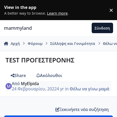
Μετάβαση σε περιεχόμενο
View in the app
×
D
A better way to browse.
Learn more
.
mammyland
Σύνδεση
Αρχή
Φόρουμ
Σύλληψη και Γονιμότητα
Θέλω ν
TEST ΠΡΟΓΕΣΤΕΡΟΝΗΣ
Share
Ακόλουθοι
Από
MyElpida
24 Φεβρουαρίου, 2022
4 yr
in
Θέλω να γίνω μαμά
Ξεκινήστε νέα συζήτηση