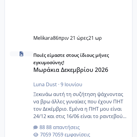
Melikara86
πριν 21 ώρες
21 ωρ
Μωράκια Δεκεμβρίου 2026
Ποιές είμαστε στους ίδιους μήνες
εγκυμοσύνης!
Μωράκια Δεκεμβρίου 2026
Luna Dust
·
9 Ιουνίου
Ξεκινάω αυτή τη συζήτηση ψάχνοντας
να βρω άλλες γυναίκες που έχουν ΠΗΤ
τον Δεκέμβριο. Εμένα η ΠΗΤ μου είναι
24/12 και στις 16/06 είναι το ραντεβού
της αυχενικής διαφάνειας. Έχω αρκετό
88 απαντήσεις
άγχος και οι μέρες δεν φαίνεται να
7059 εμφανίσεις