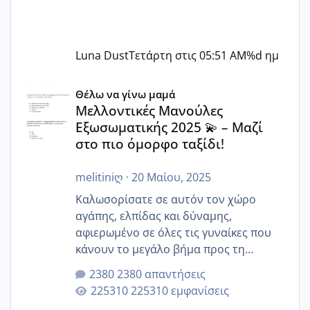
Luna Dust
Τετάρτη στις 05:51 AM
%d ημ
Μελλοντικές Μανούλες Εξωσωματικής 2025 💫 – Μαζί στο
Θέλω να γίνω μαμά
Μελλοντικές Μανούλες
Εξωσωματικής 2025 💫 – Μαζί
στο πιο όμορφο ταξίδι!
melitiniღ
·
20 Μαίου, 2025
Καλωσορίσατε σε αυτόν τον χώρο
αγάπης, ελπίδας και δύναμης,
αφιερωμένο σε όλες τις γυναίκες που
κάνουν το μεγάλο βήμα προς τη
μητρότητα μέσω εξωσωματικής το 2025.
2380 απαντήσεις
Εδώ θα μοιραστούμε αγωνίες, χαρές,
225310 εμφανίσεις
εμπειρίες και κάθε μικρή ή μεγάλη