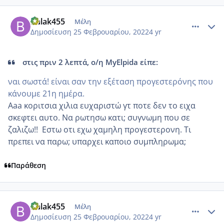
comment_1291710
Author stats
Balak455
Μέλη
Δημοσίευση
25 Φεβρουαρίου, 2022
4 yr
στις πριν 2 λεπτά, ο/η MyElpida είπε:
ναι σωστά! είναι σαν την εξέταση προγεστερόνης που
κάνουμε 21η ημέρα.
Aaa κοριτσια χιλια ευχαριστώ γτ ποτε δεν το ειχα
σκεφτει αυτο. Να ρωτησω κατι; συγνωμη που σε
ζαλιζω!! Εστω οτι εχω χαμηλη προγεστερονη. Τι
πρεπει να παρω; υπαρχει καποιο συμπληρωμα;
Παράθεση
comment_1291717
Author stats
Balak455
Μέλη
Δημοσίευση
25 Φεβρουαρίου, 2022
4 yr