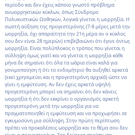
περίοδο και δεν έχεις κάποιο γνωστό πρόβλημα
ανωορρηκτικών κύκλων, όπως Σύνδρομο
Πολυκυστικών Ωοθηκών, λογικά γίνεται η ωορρηξία. Η
σωστή αύξηση της προγεστερόνης (7-8 μέρες μετά την
ωορρηξία, όχι απαραίτητα την 21η μέρα αν ο κύκλος
σου δεν είναι 28 ημερών) επιβεβαιώνει ότι έγινε όντως
ωορρηξία. Είναι πολύπλοκος ο τρόπος που γίνεται η
σύλληψη όμως γιατί και να γίνεται η ωορρηξία κάθε
μήνα δε σημαίνει ότι όλα τα ωάρια είναι καλά για
γονιμοποίηση ή ότι το ενδομήτριο θα αυξηθεί αρκετά
(εκεί χρησιμεύει και η προγεστερόνη αρχικά) ώστε να
γίνει η εμφύτευση. Αν δεν έχεις αρκετά υψηλή
προγεστερόνη μπορεί να σημαίνει ότι δεν κάνεις
ωορρηξία ή ότι δεν εκκρίνει ο οργανισμός αρκετή
προγεστερόνη μετά την ωορρηξία για να
πραγματοποιηθεί η εμφύτευση και να προχωρήσει σε
εγκυμοσύνη μια σύλληψη. Στην πρώτη περίπτωση
πρέπει να προκαλέσεις ωορρηξία και το θέμα σου δεν