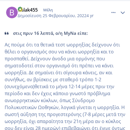
comment_1291743
Author stats
Balak455
Μέλη
Δημοσίευση
25 Φεβρουαρίου, 2022
4 yr
στις πριν 16 λεπτά, ο/η MyNa είπε:
Ας πούμε ότι τα θετικά τεστ ωορρηξίας δείχνουν ότι
θέλει ο οργανισμός σου να κάνει ωορρηξία και το
προσπαθεί. Δείχνουν άνοδο μια ορμόνης που
σηματοδοτεί στον οργανισμό ότι πρέπει να κάνει
ωορρηξία. Δε σημαίνει ότι σίγουρα κάνεις, αν και
συνήθως, αν βρίσκεις με σταθερό τρόπο 1-2
(συνεχόμενα)θετικά το μήνα 12-14 μέρες πριν την
περίοδο και δεν έχεις κάποιο γνωστό πρόβλημα
ανωορρηκτικών κύκλων, όπως Σύνδρομο
Πολυκυστικών Ωοθηκών, λογικά γίνεται η ωορρηξία. Η
σωστή αύξηση της προγεστερόνης (7-8 μέρες μετά την
ωορρηξία, όχι απαραίτητα την 21η μέρα αν ο κύκλος
σου δεν είναι 28 ημερών) επιβεβαιώνει ότι έγινε όντως