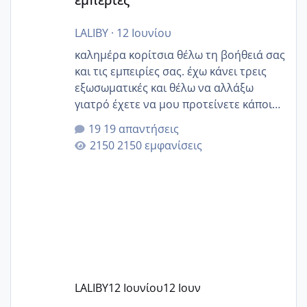
LALIBY
·
12 Ιουνίου
καλημέρα κορίτσια θέλω τη βοήθειά σας
και τις εμπειρίες σας. έχω κάνει τρεις
εξωσωματικές και θέλω να αλλάξω
γιατρό έχετε να μου προτείνετε κάποιον
που μείνατε ευχαριστημένες και είχατε
19 απαντήσεις
επιιτυχία? έκανα στο υγεία με τον
2150 εμφανίσεις
ζερβομανωλάκη (δεν το εψαξε καθόλου
το θέμα δεν μου άρεσε καθο΄λου) και
στο γένεσις με τον πάντο
LALIBY
12 Ιουνίου
12 Ιουν