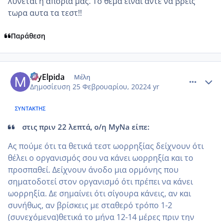
λύνεται η απορια μας. Το θεμα ειναι αντε να βρεις
τωρα αυτα τα τεστ!!
Παράθεση
comment_1291746
Author stats
MyElpida
Μέλη
Δημοσίευση
25 Φεβρουαρίου, 2022
4 yr
ΣΥΝΤΆΚΤΗΣ
στις πριν 22 λεπτά, ο/η MyNa είπε:
Ας πούμε ότι τα θετικά τεστ ωορρηξίας δείχνουν ότι
θέλει ο οργανισμός σου να κάνει ωορρηξία και το
προσπαθεί. Δείχνουν άνοδο μια ορμόνης που
σηματοδοτεί στον οργανισμό ότι πρέπει να κάνει
ωορρηξία. Δε σημαίνει ότι σίγουρα κάνεις, αν και
συνήθως, αν βρίσκεις με σταθερό τρόπο 1-2
(συνεχόμενα)θετικά το μήνα 12-14 μέρες πριν την