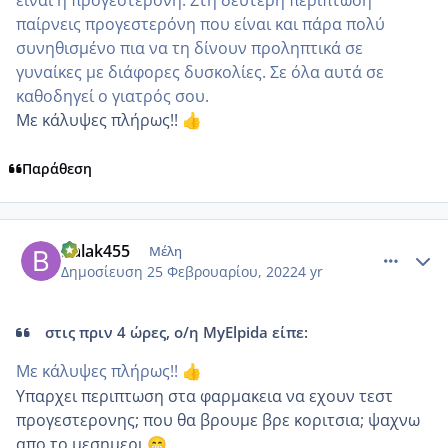
είναι η προγεστερόνη. Στη δεύτερη περίπτωση
παίρνεις προγεστερόνη που είναι και πάρα πολύ
συνηθισμένο πια να τη δίνουν προληπτικά σε
γυναίκες με διάφορες δυσκολίες. Σε όλα αυτά σε
καθοδηγεί ο γιατρός σου.
Με κάλυψες πλήρως!!
👍
Παράθεση
comment_1291831
Author stats
Balak455
Μέλη
Δημοσίευση
25 Φεβρουαρίου, 2022
4 yr
στις πριν 4 ώρες, ο/η MyElpida είπε:
Με κάλυψες πλήρως!!
👍
Υπαρχει περιπτωση στα φαρμακεια να εχουν τεστ
προγεστερονης; που θα βρουμε βρε κοριτσια; ψαχνω
απο το μεσημερι
😁