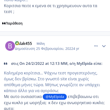
Κοριτσια πειτε κ εμενα σε τι χρησιμευουν αυτα τα
τεστ ;
Παράθεση
comment_1291693
Author stats
Balak455
Μέλη
Δημοσίευση
25 Φεβρουαρίου, 2022
4 yr
στις On 24/2/2022 at 12:13 ΜΜ, ο/η MyElpida είπε:
Καλημέρα κορίτσια... Ψάχνω τεστ προγεστερόνης,
όμως δεν βρίσκω. Στο γνωστό site είναι χωρίς
απόθεμα μήνες τώρα. Μήπως γνωρίζετε αν υπάρχει
κάποιο άλλο για να αγοράσω;
Mε αυτο ουσιαστικα
επιβεβαιωνω οτι
@MyElpida
εχω κυκλο με ωορηξια; κ δεν εχω ανωορηκτικο κυκλο;
αυτο;