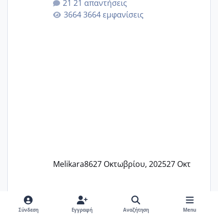
21 απαντήσεις
γερα μωράκια στην αγκαλίτσα τους
3664 εμφανίσεις
🙏🏼🙏🏼 Ας πάμε λοιπόν στο θέμα μου.
Τελευταία περίοδο 25 σεπτεμβρίου
Εδώ και τέσσερις πέντε μέρες νιώθω
αρρωστη δεν έχω κουράγιο για τίποτα
πονάει πολύ το στήθος μου και τα δύο
και βάζω θερμόμετρο και έχω συνεχώς
37 με 37, 3 Έτσι λοιπόν είπα να κάνω
ένα τεστ την παρασ
Melikara86
27 Οκτωβρίου, 2025
27 Οκτ
Σύνδεση
Εγγραφή
Αναζήτηση
Menu