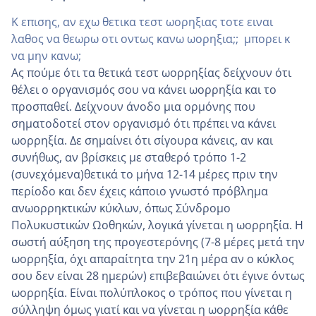
K επισης, αν εχω θετικα τεστ ωορηξιας τοτε ειναι
λαθος να θεωρω οτι οντως κανω ωορηξια;; μπορει κ
να μην κανω;
Ας πούμε ότι τα θετικά τεστ ωορρηξίας δείχνουν ότι
θέλει ο οργανισμός σου να κάνει ωορρηξία και το
προσπαθεί. Δείχνουν άνοδο μια ορμόνης που
σηματοδοτεί στον οργανισμό ότι πρέπει να κάνει
ωορρηξία. Δε σημαίνει ότι σίγουρα κάνεις, αν και
συνήθως, αν βρίσκεις με σταθερό τρόπο 1-2
(συνεχόμενα)θετικά το μήνα 12-14 μέρες πριν την
περίοδο και δεν έχεις κάποιο γνωστό πρόβλημα
ανωορρηκτικών κύκλων, όπως Σύνδρομο
Πολυκυστικών Ωοθηκών, λογικά γίνεται η ωορρηξία. Η
σωστή αύξηση της προγεστερόνης (7-8 μέρες μετά την
ωορρηξία, όχι απαραίτητα την 21η μέρα αν ο κύκλος
σου δεν είναι 28 ημερών) επιβεβαιώνει ότι έγινε όντως
ωορρηξία. Είναι πολύπλοκος ο τρόπος που γίνεται η
σύλληψη όμως γιατί και να γίνεται η ωορρηξία κάθε