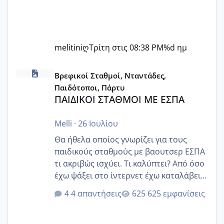
melitiniღ
Τρίτη στις 08:38 PM
%d ημ
ΠΑΙΔΙΚΟΙ ΣΤΑΘΜΟΙ ΜΕ ΕΣΠΑ
Βρεφικοί Σταθμοί, Νταντάδες,
Παιδότοποι, Πάρτυ
ΠΑΙΔΙΚΟΙ ΣΤΑΘΜΟΙ ΜΕ ΕΣΠΑ
Melli
·
26 Ιουλίου
Θα ήθελα οποίος γνωρίζει για τους
παιδικούς σταθμούς με βαουτσερ ΕΣΠΑ
τι ακριβώς ισχύει. Τι καλύπτει? Από όσο
έχω ψάξει στο ίντερνετ έχω καταλάβει
ότι το βαουτσερ καλύπτει όλα τα
4 απαντήσεις
625 εμφανίσεις
δίδακτρα και τα τροφεια του ιδιωτικού
παιδικού σταθμού για όποιον το έχει
πάρει. Οι παιδικοί σταθμοί έχουν