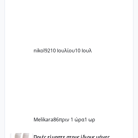
nikol92
10 Ιουλίου
10 Ιουλ
Melikara86
πριν 1 ώρα
1 ωρ
Μωράκια Μαΐου 2026 🌸🌻🌹
Ποιές είμαστε στους ίδιους μήνες