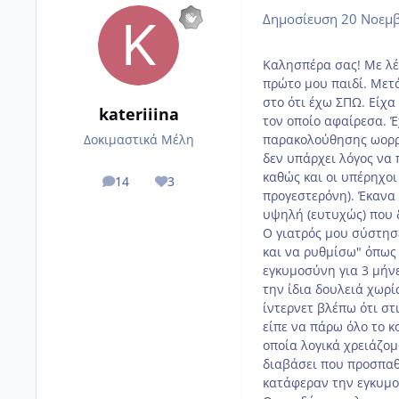
Δημοσίευση
20 Νοεμβ
Καλησπέρα σας! Με λέν
πρώτο μου παιδί. Μετά
στο ότι έχω ΣΠΩ. Είχα
kateriiina
τον οποίο αφαίρεσα. Έ
παρακολούθησης ωορρη
Δοκιμαστικά Μέλη
δεν υπάρχει λόγος να 
καθώς και οι υπέρηχο
14
3
posts
Reputation
προγεστερόνη). Έκανα
υψηλή (ευτυχώς) που δ
Ο γιατρός μου σύστησ
και να ρυθμίσω" όπως 
εγκυμοσύνη για 3 μήνε
την ίδια δουλειά χωρ
ίντερνετ βλέπω ότι στ
είπε να πάρω όλο το κ
οποία λογικά χρειάζομ
διαβάσει που προσπαθ
κατάφεραν την εγκυμο