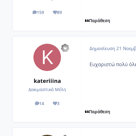
159
89
posts
Reputation
Παράθεση
Δημοσίευση
21 Νοεμβ
Ευχαριστώ πολύ όλε
kateriiina
Δοκιμαστικά Μέλη
14
3
posts
Reputation
Παράθεση