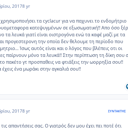
ρίου, 2017
8 yr
 χρησιμοποιήσει τα cyclacur για να παχυνει το ενδομήτριο
βρυομεταφορα κατεψυγμένων σε εξωσωματική!! Απο όσο ξέ
ο τα λευκά γιατί είναι οιστρογόνα ενώ τα καφέ μαζί με τα
αι προγεστερονη την οποία δεν θελουμε τη περίοδο που
ητριο... Ίσως αυτός είναι και ο λόγος που βλέπεις οτι οι
ες παίρνουν μόνο τα λευκά!! Στην περίπτωση τη δίκη σου 
 το πακέτο γτ προσπαθεις να φτιάξεις την ωορρηξία σου!!
 έχεις ένα μωράκι στην αγκαλιά σου!!
ρίου, 2017
8 yr
ΣΥΝΤΆΚΤΗΣ
τις απαντήσεις σας. Ο γιατρός δεν μου έχει πει ποτέ ότι