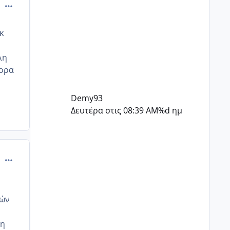
αισιόδοξος ήταν, εγώ πάλι
comment_997928
καθόλου...
κ
λη
φορα
Demy93
Δευτέρα στις 08:39 AM
%d ημ
comment_998022
νών
τη