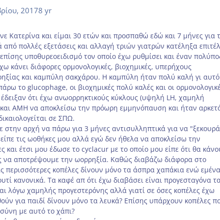
ρίου, 2017
8 yr
ε Κατερίνα και είμαι 30 ετών και προσπαθώ εδώ και 7 μήνες για 
 από πολλές εξετάσεις και αλλαγή τριών γιατρών κατέληξα επιτέ
 επίσης υποθυρεοειδισμό τον οποίο έχω ρυθμίσει και έναν πολύπ
χω κάνει διάφορες ορμονολογικές, βιοχημικές, υπερήχους
ξίας και καμπύλη σακχάρου. Η καμπύλη ήταν πολύ καλή γι αυτό
πάρω το glucophage, οι βιοχημικές πολύ καλές και οι ορμονολογικ
ι έδειξαν ότι έχω ανωορρηκτικούς κύκλους (υψηλή LH, χαμηλή
 και AMH να αποκλείσω την πρόωρη εμμηνόπαυση και ήταν αρκετ
ικαιολογείται σε ΣΠΩ.
ε στην αρχή να πάρω για 3 μήνες αντισυλληπτικά για να "ξεκουρ
είπε τις ωοθήκες μου αλλά εγώ δεν ήθελα να αποκλείσω την
ς και έτσι μου έδωσε το cyclacur με το οποίο μου είπε ότι θα κάν
ίς να αποτρέψουμε την ωορρηξία. Καθώς διαβάζω διάφορα στο
ις περισσότερες κοπέλες δίνουν μόνο τα άσπρα χαπάκια ενώ εμέν
ουτί κανονικά. Τα καφέ απ ότι έχω διαβάσει είναι προγεσταγόνα τ
αι λόγω χαμηλής προγεστερόνης αλλά γιατί σε όσες κοπέλες έχω
ούν για παιδί δίνουν μόνο τα λευκά? Επίσης υπάρχουν κοπέλες π
σύνη με αυτό το χάπι?