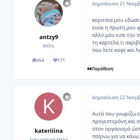
Δημοσίευση
21 Νοεμβ
κοριτσια μου εδωσε
ειναι η πρωτη μου φ
αλλο.μου ειπε την 
antzy9
τη καρτελα.τι ακριβ
Μέλη
που λετε καφε και λ
454
171
posts
Reputation
Παράθεση
Δημοσίευση
22 Νοεμβ
Αυτό που γνωρίζω εγ
προγεστερόνη και σ
στον οργανισμό ώστ
kateriiina
παίρνω για να κάνω
Δοκιμαστικά Μέλη