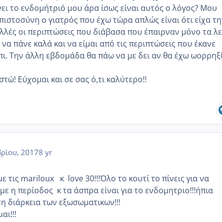
νει το ενδομήτριό μου άρα ίσως είναι αυτός ο λόγος? Μου
πιστοσύνη ο γιατρός που έχω τώρα απλώς είναι ότι είχα τη
ολλές οι περιπτώσεις που διάβασα που έπαιρναν μόνο τα λε
α να πάνε καλά και να είμαι από τις περιπτώσεις που έκανε
πι. Την άλλη εβδομάδα θα πάω να με δει αν θα έχω ωορρηξί
στώ! Εύχομαι και σε σας ό,τι καλύτερο!!
ρίου, 2017
8 yr
τις mariloux κ love 30!!!Όλο το κουτί το πίνεις για να
με η περίοδος κ τα άσπρα είναι για το ενδομητριο!!!ήπια
τη διάρκεια των εξωσωματικων!!!
αι!!!