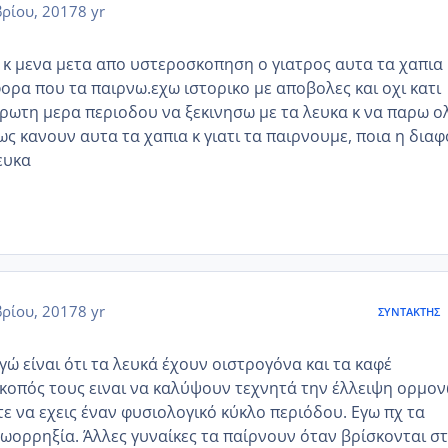
ρίου, 2017
8 yr
 κ μενα μετα απο υστεροσκοπηση ο γιατρος αυτα τα χαπια 
ορα που τα παιρνω.εχω ιστορικο με αποβολες και οχι κατι
πρωτη μερα περιοδου να ξεκινησω με τα λευκα κ να παρω ο
ως κανουν αυτα τα χαπια κ γιατι τα παιρνουμε, ποια η δια
ευκα
ρίου, 2017
8 yr
ΣΥΝΤΆΚΤΗΣ
ώ είναι ότι τα λευκά έχουν οιστρογόνα και τα καφέ
κοπός τους ειναι να καλύψουν τεχνητά την έλλειψη ορμο
ε να εχεις έναν φυσιολογικό κύκλο περιόδου. Εγω πχ τα
 ωορρηξία. Άλλες γυναίκες τα παίρνουν όταν βρίσκονται σ