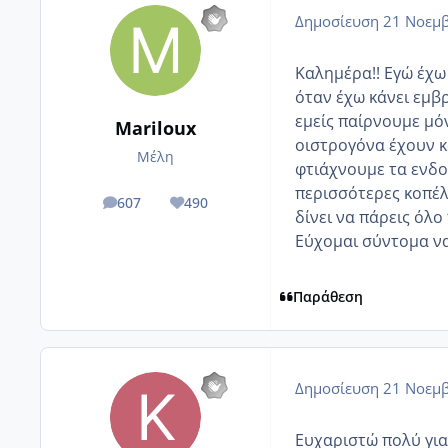
Δημοσίευση
21 Νοεμβ
Καλημέρα!! Εγώ έχω
όταν έχω κάνει εμ
εμείς παίρνουμε μόν
Mariloux
οιστρογόνα έχουν κ
Μέλη
φτιάχνουμε τα ενδομ
περισσότερες κοπέλ
607
490
posts
Reputation
δίνει να πάρεις όλο
Εύχομαι σύντομα να
Παράθεση
Δημοσίευση
21 Νοεμβ
Ευχαριστώ πολύ για 