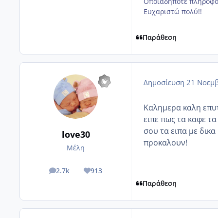
Οποιαδήποτε πληροφορ
Ευχαριστώ πολύ!!
Παράθεση
Δημοσίευση
21 Νοεμβ
Καλημερα καλη επυτυ
ειπε πως τα καφε τα
σου τα ειπα με δικα
love30
προκαλουν!
Μέλη
2.7k
913
posts
Reputation
Παράθεση