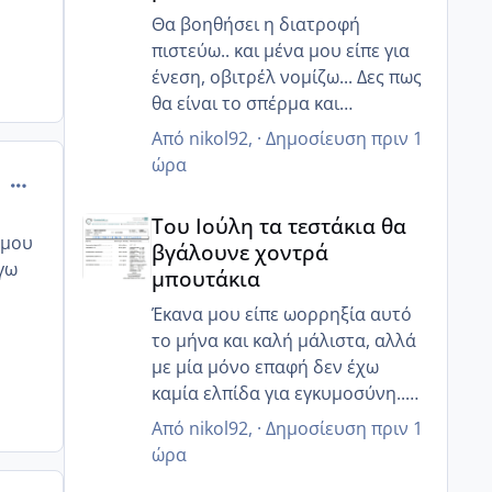
Θα βοηθήσει η διατροφή
πιστεύω.. και μένα μου είπε για
ένεση, οβιτρέλ νομίζω... Δες πως
θα είναι το σπέρμα και
ενημέρωσε! Ελπίζω να έχεις καλά
Από
nikol92
, ·
Δημοσίευση
πριν 1
αποτελέσματα 💘
ώρα
comment_997870
Του Ιούλη τα τεστάκια θα βγάλουνε χοντρά μπουτά
Του Ιούλη τα τεστάκια θα
 μου
βγάλουνε χοντρά
γω
μπουτάκια
Έκανα μου είπε ωορρηξία αυτό
το μήνα και καλή μάλιστα, αλλά
με μία μόνο επαφή δεν έχω
καμία ελπίδα για εγκυμοσύνη..
τουλάχιστον τώρα ο άντρας μου
Από
nikol92
, ·
Δημοσίευση
πριν 1
κατάλαβε ότι πρέπει να πάμε πιο
ώρα
στοχευμένα, αλλιώς ζορίζουν τα