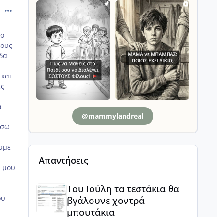
comment_997795
το
λους
οδα
 και
ές
ά
@mammylandreal
άσω
ουμε
Απαντήσεις
α μου
α
Του Ιούλη τα τεστάκια θα βγάλουνε χοντρά μπουτά
Του Ιούλη τα τεστάκια θα
ου
βγάλουνε χοντρά
μπουτάκια