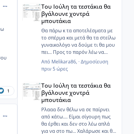
Του Ιούλη τα τεστάκια θα βγάλουνε χοντρά μπουτά
πράγματα...
comment_997873
Του Ιούλη τα τεστάκια θα
βγάλουνε χοντρά
μπουτάκια
ρω
Θα πάρω κ τα αποτελέσματα με
το σπέρμα και μετά θα τα στείλω
γυναικολόγο να δούμε τι θα μου
πει... Προς το παρόν λέω να
σου
χαλαρώσω όσο μπορώ και να
Από
Melikara86
, ·
Δημοσίευση
προσπαθήσω με διατροφή και
πριν 5 ώρες
κάτι ενέσακια να ρυθμίσω αυτά
Του Ιούλη τα τεστάκια θα βγάλουνε χοντρά μπουτά
που πρέπει!! Και ελπίζω να έρθει
Του Ιούλη τα τεστάκια θα
σε όλες μας αυτό που
1
βγάλουνε χοντρά
επιθυμούμε τόσο πολύ!!
μπουτάκια
Ρλααα δεν θέλω να σε παίρνει
comment_997897
από κάτω.... Είμαι σίγουρη πως
θα έρθει και δεν στο λέω απλά
για να στο πω... Χαλάρωσε και θα