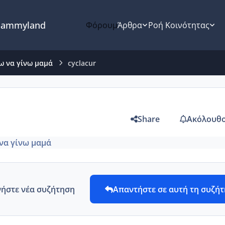
ammyland
Φόρουμ
Άρθρα
Ροή Κοινότητας
ω να γίνω μαμά
cyclacur
Share
Ακόλουθο
να γίνω μαμά
νήστε νέα συζήτηση
Απαντήστε σε αυτή τη συζή