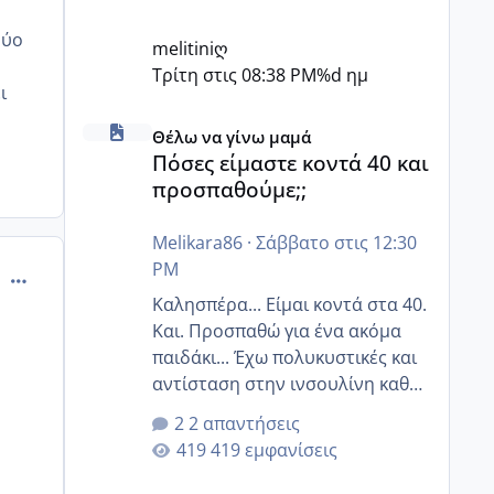
δύο
melitiniღ
Τρίτη στις 08:38 PM
%d ημ
ι
Πόσες είμαστε κοντά 40 και προσπαθούμε;;
Θέλω να γίνω μαμά
Πόσες είμαστε κοντά 40 και
προσπαθούμε;;
Melikara86
·
Σάββατο στις 12:30
PM
comment_998024
Καλησπέρα... Είμαι κοντά στα 40.
Και. Προσπαθώ για ένα ακόμα
παιδάκι... Έχω πολυκυστικές και
αντίσταση στην ινσουλίνη καθώς
και χάσιμοτο! Έχω λίγα κιλά
2 απαντήσεις
παραπάνω και όσο κ αν
419 εμφανίσεις
προσπαθώ δεν χάνω εύκολα!
Προσπαθώ για ακόμη ένα παιδί