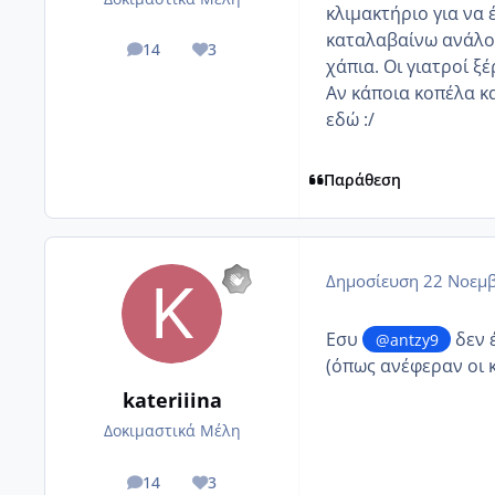
κλιμακτήριο για να
καταλαβαίνω ανάλογ
14
3
posts
Reputation
χάπια. Οι γιατροί ξέ
Αν κάποια κοπέλα κα
εδώ :/
Παράθεση
Δημοσίευση
22 Νοεμβ
Εσυ
δεν 
@antzy9
(όπως ανέφεραν οι κ
kateriiina
Δοκιμαστικά Μέλη
14
3
posts
Reputation