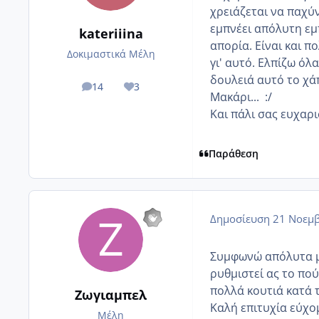
χρειάζεται να παχύ
εμπνέει απόλυτη εμ
kateriiina
απορία. Είναι και π
Δοκιμαστικά Μέλη
γι' αυτό. Ελπίζω όλ
δουλειά αυτό το χά
14
3
posts
Reputation
Μακάρι... :/
Και πάλι σας ευχαρι
Παράθεση
Δημοσίευση
21 Νοεμβ
Συμφωνώ απόλυτα με 
ρυθμιστεί ας το πού
πολλά κουτιά κατά 
Ζωγιαμπελ
Καλή επιτυχία εύχομ
Μέλη