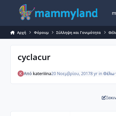
Μετάβαση σε περιεχόμενο
m
Αρχή
Φόρουμ
Σύλληψη και Γονιμότητα
Θέλ
cyclacur
Από
kateriiina
20 Νοεμβρίου, 2017
8 yr
in
Θέλω 
Ξεκι