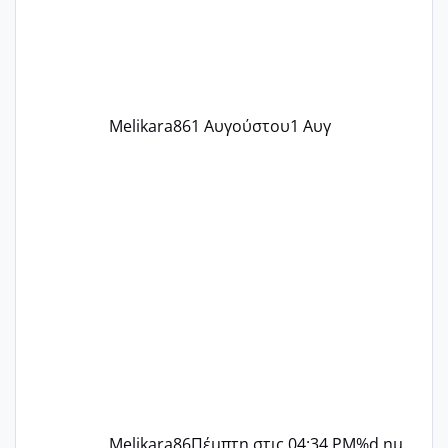
περίοδο αυτό τον μήνα περίμενα 20 δεν
ήρθα απλά είδα λίγα ροζ έκανα υπέρηχο
την επομενη μέρα και το ενδομήτριό
ήταν 11,1 χιλιοστά πολύ κα
Melikara86
1 Αυγούστου
1 Αυγ
Melikara86
Πέμπτη στις 04:34 PM
%d ημ