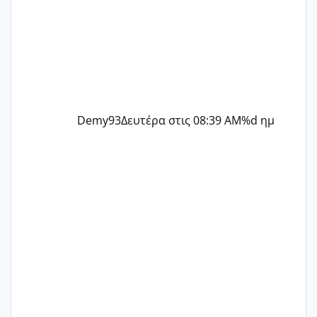
Demy93
Δευτέρα στις 08:39 AM
%d ημ