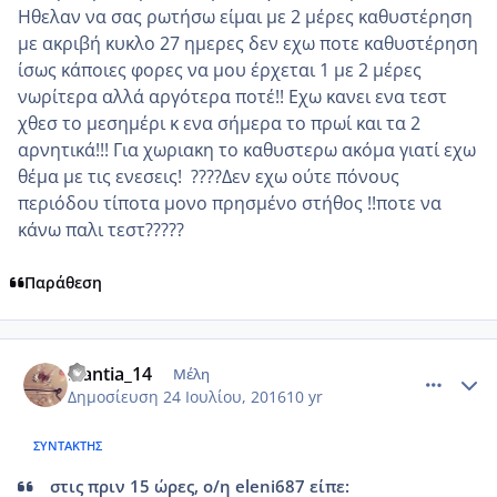
Ηθελαν να σας ρωτήσω είμαι με 2 μέρες καθυστέρηση
με ακριβή κυκλο 27 ημερες δεν εχω ποτε καθυστέρηση
ίσως κάποιες φορες να μου έρχεται 1 με 2 μέρες
νωρίτερα αλλά αργότερα ποτέ!! Εχω κανει ενα τεστ
χθεσ το μεσημέρι κ ενα σήμερα το πρωί και τα 2
αρνητικά!!! Για χωριακη το καθυστερω ακόμα γιατί εχω
θέμα με τις ενεσεις! ????Δεν εχω ούτε πόνους
περιόδου τίποτα μονο πρησμένο στήθος !!ποτε να
κάνω παλι τεστ?????
Παράθεση
comment_966591
Author stats
Nantia_14
Μέλη
Δημοσίευση
24 Ιουλίου, 2016
10 yr
ΣΥΝΤΆΚΤΗΣ
στις πριν 15 ώρες, ο/η eleni687 είπε: