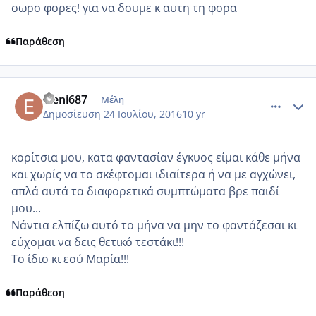
σωρο φορες! για να δουμε κ αυτη τη φορα
Παράθεση
comment_966586
Author stats
eleni687
Μέλη
Δημοσίευση
24 Ιουλίου, 2016
10 yr
κορίτσια μου, κατα φαντασίαν έγκυος είμαι κάθε μήνα
και χωρίς να το σκέφτομαι ιδιαίτερα ή να με αγχώνει,
απλά αυτά τα διαφορετικά συμπτώματα βρε παιδί
μου...
Νάντια ελπίζω αυτό το μήνα να μην το φαντάζεσαι κι
εύχομαι να δεις θετικό τεστάκι!!!
Το ίδιο κι εσύ Μαρία!!!
Παράθεση