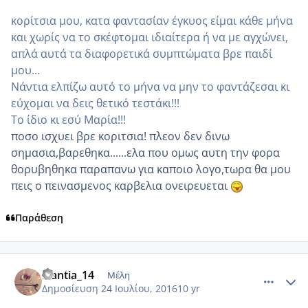
κορίτσια μου, κατα φαντασίαν έγκυος είμαι κάθε μήνα
και χωρίς να το σκέφτομαι ιδιαίτερα ή να με αγχώνει,
απλά αυτά τα διαφορετικά συμπτώματα βρε παιδί
μου...
Νάντια ελπίζω αυτό το μήνα να μην το φαντάζεσαι κι
εύχομαι να δεις θετικό τεστάκι!!!
Το ίδιο κι εσύ Μαρία!!!
ποσο ισχυει βρε κοριτσια! πλεον δεν δινω
σημασια,βαρεθηκα......ελα που ομως αυτη την φορα
θορυβηθηκα παραπανω για καποιο λογο,τωρα θα μου
πεις ο πεινασμενος καρβελια ονειρευεται
Παράθεση
comment_966592
Author stats
Nantia_14
Μέλη
Δημοσίευση
24 Ιουλίου, 2016
10 yr