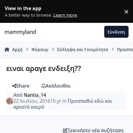
Μετάβαση σε περιεχόμενο
View in the app
×
D
A better way to browse.
Learn more
.
mammyland
Σύνδεση
Αρχή
Φόρουμ
Σύλληψη και Γονιμότητα
Προσπα
ειναι αραγε ενδειξη??
Share
Ακόλουθοι
Από
Nantia_14
22 Ιουλίου, 2016
10 yr
in
Προσπαθώ εδώ και
αρκετό καιρό
Ξεκινήστε νέα συζήτηση