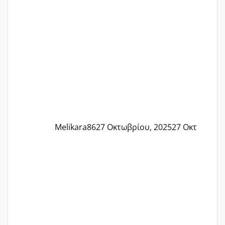
Εδώ και τέσσερις πέντε μέρες νιώθω
αρρωστη δεν έχω κουράγιο για τίποτα
πονάει πολύ το στήθος μου και τα δύο
και βάζω θερμόμετρο και έχω συνεχώς
37 με 37, 3 Έτσι λοιπόν είπα να κάνω
ένα τεστ την παρασ
Melikara86
27 Οκτωβρίου, 2025
27 Οκτ