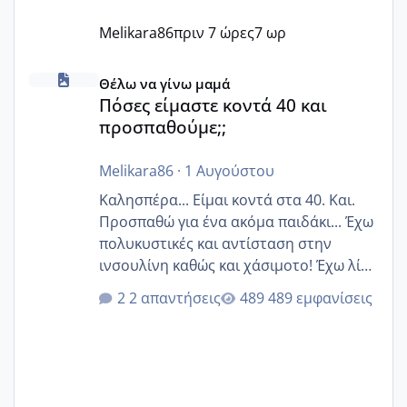
Melikara86
πριν 7 ώρες
7 ωρ
Πόσες είμαστε κοντά 40 και προσπαθούμε;;
Θέλω να γίνω μαμά
Πόσες είμαστε κοντά 40 και
προσπαθούμε;;
Melikara86
·
1 Αυγούστου
Καλησπέρα... Είμαι κοντά στα 40. Και.
Προσπαθώ για ένα ακόμα παιδάκι... Έχω
πολυκυστικές και αντίσταση στην
ινσουλίνη καθώς και χάσιμοτο! Έχω λίγα
κιλά παραπάνω και όσο κ αν προσπαθώ
2 απαντήσεις
489 εμφανίσεις
δεν χάνω εύκολα! Προσπαθώ για ακόμη
ένα παιδί εδώ και 1,5 χρόνο! Θέλετε να
γράψετε όσες κοπέλες είστε σε
παρόμοια φάση;; Αυτή την στιγμή έχω
δύο χαμένους κύκλους δεν έχω έρθει