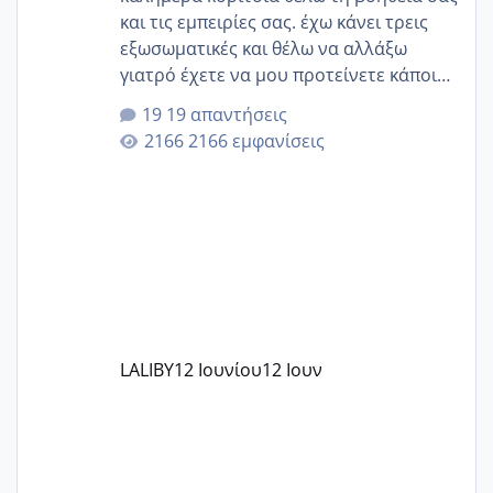
και τις εμπειρίες σας. έχω κάνει τρεις
εξωσωματικές και θέλω να αλλάξω
γιατρό έχετε να μου προτείνετε κάποιον
που μείνατε ευχαριστημένες και είχατε
19 απαντήσεις
επιιτυχία? έκανα στο υγεία με τον
2166 εμφανίσεις
ζερβομανωλάκη (δεν το εψαξε καθόλου
το θέμα δεν μου άρεσε καθο΄λου) και
στο γένεσις με τον πάντο
LALIBY
12 Ιουνίου
12 Ιουν