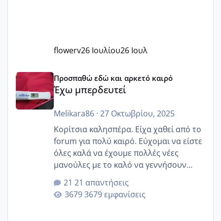
flowerv
26 Ιουλίου
26 Ιουλ
Έχω μπερδευτεί
Προσπαθώ εδώ και αρκετό καιρό
Έχω μπερδευτεί
Melikara86
·
27 Οκτωβρίου, 2025
Κορίτσια καλησπέρα. Είχα χαθεί από το
forum για πολύ καιρό. Εύχομαι να είστε
όλες καλά να έχουμε πολλές νέες
μανούλες με το καλό να γεννήσουν
αυτές που ήδη περιμένουν. Να πάρουν
21 απαντήσεις
γερα μωράκια στην αγκαλίτσα τους
3679 εμφανίσεις
🙏🏼🙏🏼 Ας πάμε λοιπόν στο θέμα μου.
Τελευταία περίοδο 25 σεπτεμβρίου