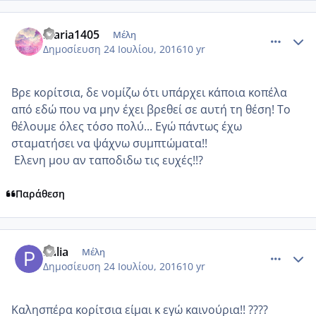
comment_966587
Author stats
maria1405
Μέλη
Δημοσίευση
24 Ιουλίου, 2016
10 yr
Βρε κορίτσια, δε νομίζω ότι υπάρχει κάποια κοπέλα
από εδώ που να μην έχει βρεθεί σε αυτή τη θέση! Το
θέλουμε όλες τόσο πολύ... Εγώ πάντως έχω
σταματήσει να ψάχνω συμπτώματα!!
Ελενη μου αν ταποδιδω τις ευχές!!?
Παράθεση
comment_966589
Author stats
Palia
Μέλη
Δημοσίευση
24 Ιουλίου, 2016
10 yr
Καλησπέρα κορίτσια είμαι κ εγώ καινούρια!! ????