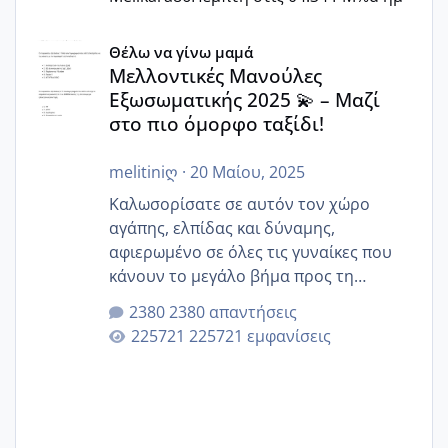
Μελλοντικές Μανούλες Εξωσωματικής 2025 💫 – Μαζί στο
Θέλω να γίνω μαμά
Μελλοντικές Μανούλες
Εξωσωματικής 2025 💫 – Μαζί
στο πιο όμορφο ταξίδι!
melitiniღ
·
20 Μαίου, 2025
Καλωσορίσατε σε αυτόν τον χώρο
αγάπης, ελπίδας και δύναμης,
αφιερωμένο σε όλες τις γυναίκες που
κάνουν το μεγάλο βήμα προς τη
μητρότητα μέσω εξωσωματικής το 2025.
2380 απαντήσεις
Εδώ θα μοιραστούμε αγωνίες, χαρές,
225721 εμφανίσεις
εμπειρίες και κάθε μικρή ή μεγάλη
στιγμή αυτού του ξεχωριστού ταξιδιού.
Καμία δεν είναι μόνη – όλες μαζί
μπορούμε να στηρίξουμε η μία την
άλλη, να δώσουμε κουράγιο στις