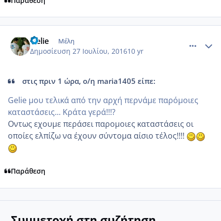
Παράθεση
comment_966667
Author stats
Gelie
Μέλη
Δημοσίευση
27 Ιουλίου, 2016
10 yr
στις πριν 1 ώρα, ο/η maria1405 είπε:
Gelie μου τελικά από την αρχή περνάμε παρόμοιες
καταστάσεις... Κράτα γερά!!!?
Οντως εχουμε περάσει παρομοιες καταστάσεις οι
οποίες ελπίζω να έχουν σύντομα αίσιο τέλος!!!!
Παράθεση
Συμμετοχή στη συζήτηση