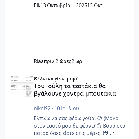
Elk
13 Οκτωβρίου, 2025
13 Οκτ
Riaa
πριν 2 ώρες
2 ωρ
Του Ιούλη τα τεστάκια θα βγάλουνε χοντρά μπουτάκια
Θέλω να γίνω μαμά
Του Ιούλη τα τεστάκια θα
βγάλουνε χοντρά μπουτάκια
nikol92
·
10 Ιουλίου
Ελπίζω να σας φέρω γούρι 😜 (Μόνο
στον εαυτό μου δε φέρνω)😅 Βουρ στο
πατσά όσες είστε στις μέρες!!!💙🩷