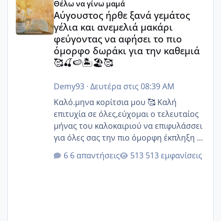
Θέλω να γίνω μαμά
Αύγουστος ήρθε ξανά γεμάτος
γέλια και ανεμελιά μακάρι
φεύγοντας να αφήσει το πιο
όμορφο δωράκι για την καθεμιά
🥰🍒🍉🏝️🏖️🥰
Demy93
·
Δευτέρα στις 08:39 AM
Καλό.μηνα κορίτσια μου 🥰 Καλή
επιτυχία σε όλες,εύχομαι ο τελευταίος
μήνας του καλοκαιριού να επιφυλάσσει
για όλες σας την πιο όμορφη έκπληξη 🧿
@Elk @Melikara86 @Παρασκευαιδου
6 απαντήσεις
513 εμφανίσεις
@Zenia z @melitiniღ @Christi.D.
@flowerv @Riaa @Ngsofia