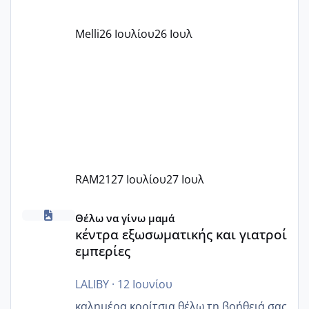
όπως σχολικό λεωφορείο κτλ. Είναι
παράνομο να χρεώνουν κάτι επιπλέον.
Melli
26 Ιουλίου
26 Ιουλ
Εγώ πήγα σε έναν ιδιωτικό παιδικό στ
RAM21
27 Ιουλίου
27 Ιουλ
κέντρα εξωσωματικής και γιατροί εμπερίες
Θέλω να γίνω μαμά
κέντρα εξωσωματικής και γιατροί
εμπερίες
LALIBY
·
12 Ιουνίου
καλημέρα κορίτσια θέλω τη βοήθειά σας