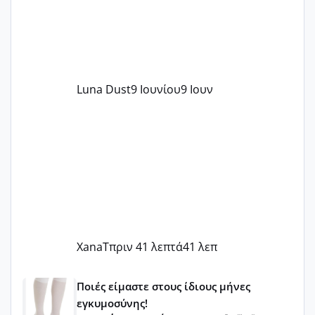
Luna Dust
9 Ιουνίου
9 Ιουν
XanaT
πριν 41 λεπτά
41 λεπ
Μωράκια Μαΐου 2026 🌸🌻🌹
Ποιές είμαστε στους ίδιους μήνες
εγκυμοσύνης!