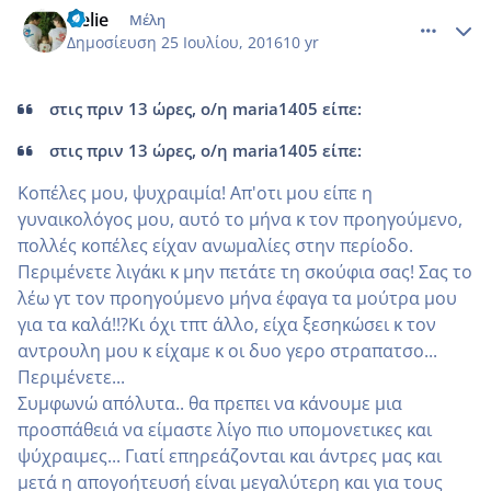
Gelie
Μέλη
Δημοσίευση
25 Ιουλίου, 2016
10 yr
στις πριν 13 ώρες, ο/η maria1405 είπε:
στις πριν 13 ώρες, ο/η maria1405 είπε:
Κοπέλες μου, ψυχραιμία! Απ'οτι μου είπε η
γυναικολόγος μου, αυτό το μήνα κ τον προηγούμενο,
πολλές κοπέλες είχαν ανωμαλίες στην περίοδο.
Περιμένετε λιγάκι κ μην πετάτε τη σκούφια σας! Σας το
λέω γτ τον προηγούμενο μήνα έφαγα τα μούτρα μου
για τα καλά!!?Κι όχι τπτ άλλο, είχα ξεσηκώσει κ τον
αντρουλη μου κ είχαμε κ οι δυο γερο στραπατσο...
Περιμένετε...
Συμφωνώ απόλυτα.. θα πρεπει να κάνουμε μια
προσπάθειά να είμαστε λίγο πιο υπομονετικες και
ψύχραιμες... Γιατί επηρεάζονται και άντρες μας και
μετά η απογοήτευσή είναι μεγαλύτερη και για τους