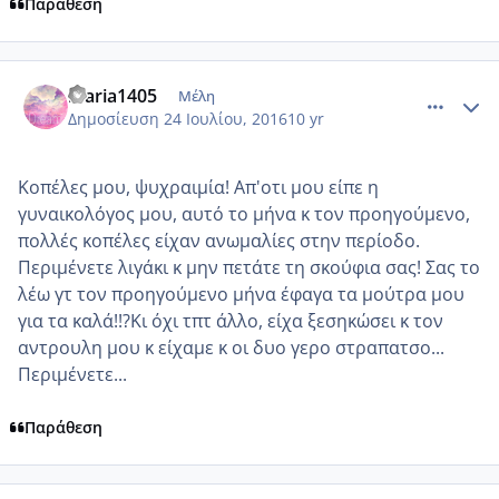
Παράθεση
comment_966593
Author stats
maria1405
Μέλη
Δημοσίευση
24 Ιουλίου, 2016
10 yr
Κοπέλες μου, ψυχραιμία! Απ'οτι μου είπε η
γυναικολόγος μου, αυτό το μήνα κ τον προηγούμενο,
πολλές κοπέλες είχαν ανωμαλίες στην περίοδο.
Περιμένετε λιγάκι κ μην πετάτε τη σκούφια σας! Σας το
λέω γτ τον προηγούμενο μήνα έφαγα τα μούτρα μου
για τα καλά!!?Κι όχι τπτ άλλο, είχα ξεσηκώσει κ τον
αντρουλη μου κ είχαμε κ οι δυο γερο στραπατσο...
Περιμένετε...
Παράθεση
comment_966604
Author stats