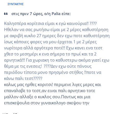
ΣΥΝΤΆΚΤΗΣ
στις πριν 7 ώρες, ο/η Palia είπε:
Καλησπέρα κορίτσια είμαι κ εγώ καινούρια!! ????
Ηθελαν να σας ρωτήσω είμαι με 2 μέρες καθυστέρηση
με ακριβή κυκλο 27 ημερες δεν εχω ποτε καθυστέρηση
ίσως κάποιες φορες να μου έρχεται 1 με 2 μέρες
νωρίτερα αλλά αργότερα ποτέ!! Εχω κανει ενα τεστ
χθεσ το μεσημέρι κ ενα σήμερα το πρωί και τα 2
αρνητικά!!! Για χωριακη το καθυστερω ακόμα γιατί εχω
θέμα με τις ενεσεις! ????Δεν εχω ούτε πόνους
περιόδου τίποτα μονο πρησμένο στήθος !!ποτε να
κάνω παλι τεστ?????
καλως μας ηρθες κοριτσι! περιμενε λιγες μερες και
επαναλαβε το τεστ,αν ειναι παλι αρνητικο τοτε
μαλλον αλλαξε ο κυκλος σου.Παντως και μια
επισκεψουλα στον γυναικολογο σκεψου την