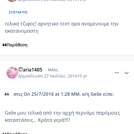
ΣΥΝΤΆΚΤΗΣ
τελικα τζιφος! αρνητικο τεστ αρα αναμενουμε την
ακατανομαστη
Παράθεση
comment_966663
Author stats
maria1405
Μέλη
Δημοσίευση
27 Ιουλίου, 2016
10 yr
στις On 25/7/2016 at 1:28 ΜΜ, ο/η Gelie είπε:
Gelie μου τελικά από την αρχή περνάμε παρόμοιες
καταστάσεις... Κράτα γερά!!!?