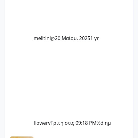
δύσκολες στιγμές και να γιορτάσουμε
τις μικρές και μεγάλες νίκες. Είτε είστε
στο στάδιο της προετοιμασίας, είτε
ετοιμάζεστε
melitiniღ
20 Μαίου, 2025
1 yr
flowerv
Τρίτη στις 09:18 PM
%d ημ
Αύγουστος ήρθε ξανά γεμάτος γέλια και ανεμελιά μακάρι 