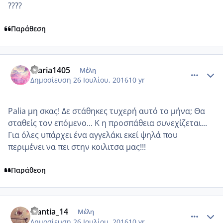
????
Παράθεση
comment_966646
Author stats
maria1405
Μέλη
Δημοσίευση
26 Ιουλίου, 2016
10 yr
Palia μη σκας! Δε στάθηκες τυχερή αυτό το μήνα; Θα
σταθείς τον επόμενο... Κ η προσπάθεια συνεχίζεται...
Για όλες υπάρχει ένα αγγελάκι εκεί ψηλά που
περιμένει να πει στην κοιλιτσα μας!!!
Παράθεση
comment_966650
Author stats
Nantia_14
Μέλη
Δημοσίευση
26 Ιουλίου, 2016
10 yr