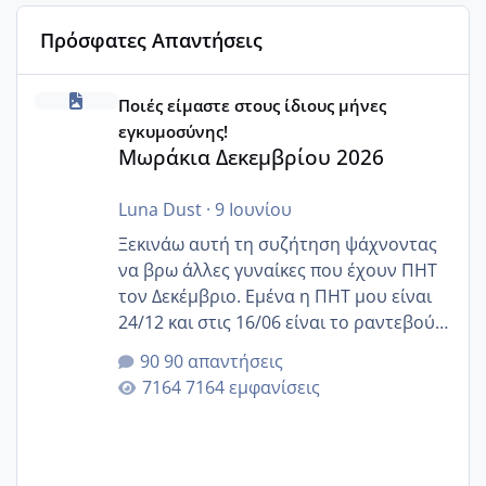
Πρόσφατες Απαντήσεις
Μωράκια Δεκεμβρίου 2026
Ποιές είμαστε στους ίδιους μήνες
εγκυμοσύνης!
Μωράκια Δεκεμβρίου 2026
Luna Dust
·
9 Ιουνίου
Ξεκινάω αυτή τη συζήτηση ψάχνοντας
να βρω άλλες γυναίκες που έχουν ΠΗΤ
τον Δεκέμβριο. Εμένα η ΠΗΤ μου είναι
24/12 και στις 16/06 είναι το ραντεβού
της αυχενικής διαφάνειας. Έχω αρκετό
90 απαντήσεις
άγχος και οι μέρες δεν φαίνεται να
7164 εμφανίσεις
περνάνε με τίποτα.