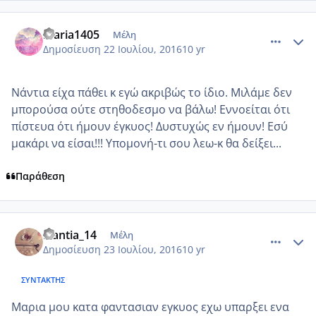
comment_966582
Author stats
maria1405
Μέλη
Δημοσίευση
22 Ιουλίου, 2016
10 yr
Νάντια είχα πάθει κ εγώ ακριβώς το ίδιο. Μιλάμε δεν
μπορούσα ούτε στηθοδεσμο να βάλω! Εννοείται ότι
πίστευα ότι ήμουν έγκυος! Δυστυχώς εν ήμουν! Εσύ
μακάρι να είσαι!!! Υπομονή-τι σου λεω-κ θα δείξει...
Παράθεση
comment_966585
Author stats
Nantia_14
Μέλη
Δημοσίευση
23 Ιουλίου, 2016
10 yr
ΣΥΝΤΆΚΤΗΣ
Mαρια μου κατα φαντασιαν εγκυος εχω υπαρξει ενα