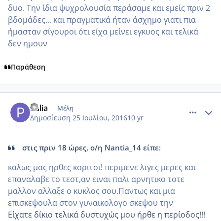
δυο. Την ίδια ψυχρολουσία περάσαμε και εμείς πριν 2
βδομάδες... και πραγματικά ήταν άσχημο γιατι πια
ήμασταν σίγουροι ότι είχα μείνει εγκυος και τελικά
δεν ημουν
Παράθεση
comment_966619
Author stats
Palia
Μέλη
Δημοσίευση
25 Ιουλίου, 2016
10 yr
στις πριν 18 ώρες, ο/η Nantia_14 είπε:
καλως μας ηρθες κοριτσι! περιμενε λιγες μερες και
επαναλαβε το τεστ,αν ειναι παλι αρνητικο τοτε
μαλλον αλλαξε ο κυκλος σου.Παντως και μια
επισκεψουλα στον γυναικολογο σκεψου την
Είχατε δίκιο τελικά δυστυχώς μου ήρθε η περίοδος!!!