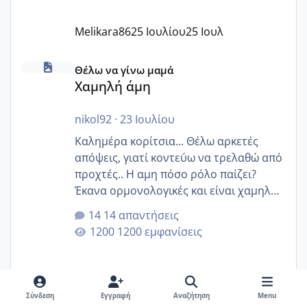
Melikara86
25 Ιουλίου
25 Ιουλ
Χαμηλή άμη
Θέλω να γίνω μαμά
Χαμηλή άμη
nikol92
·
23 Ιουλίου
Καλημέρα κορίτσια... Θέλω αρκετές
απόψεις, γιατί κοντεύω να τρελαθώ από
προχτές.. Η αμη πόσο ρόλο παίζει?
Έκανα ορμονολογικές και είναι χαμηλή
για την ηλικία μου.. Είχα ήδη μια
14 απαντήσεις
εγκυμοσύνη, που έπρεπε να τερματιστεί
1200 εμφανίσεις
στην 27η εβδομάδα και προσπαθώ 7
μήνες ήδη και αρχίζω να αγχώνομαι με
το 1,18... Είμαι 33.. Κάποια που να έμεινε
με χαμηλή άμη???
Σύνδεση
Εγγραφή
Αναζήτηση
Menu