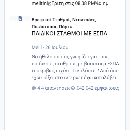
melitiniღ
Τρίτη στις 08:38 PM
%d ημ
ΠΑΙΔΙΚΟΙ ΣΤΑΘΜΟΙ ΜΕ ΕΣΠΑ
Βρεφικοί Σταθμοί, Νταντάδες,
Παιδότοποι, Πάρτυ
ΠΑΙΔΙΚΟΙ ΣΤΑΘΜΟΙ ΜΕ ΕΣΠΑ
Melli
·
26 Ιουλίου
Θα ήθελα οποίος γνωρίζει για τους
παιδικούς σταθμούς με βαουτσερ ΕΣΠΑ
τι ακριβώς ισχύει. Τι καλύπτει? Από όσο
έχω ψάξει στο ίντερνετ έχω καταλάβει
ότι το βαουτσερ καλύπτει όλα τα
4 απαντήσεις
642 εμφανίσεις
δίδακτρα και τα τροφεια του ιδιωτικού
παιδικού σταθμού για όποιον το έχει
πάρει. Οι παιδικοί σταθμοί έχουν
υπογράψει σύμβαση με την ΕΕΤΑΑ ότι
δέχονται παιδιά με βαουτσερ και ότι
αυτό τα καλύπτει όλα εκτός από έξτρα