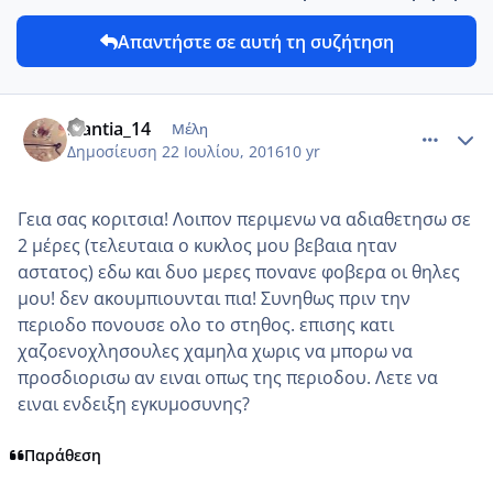
Απαντήστε σε αυτή τη συζήτηση
comment_966578
Author stats
Nantia_14
Μέλη
Δημοσίευση
22 Ιουλίου, 2016
10 yr
Γεια σας κοριτσια! Λοιπον περιμενω να αδιαθετησω σε
2 μέρες (τελευταια ο κυκλος μου βεβαια ηταν
αστατος) εδω και δυο μερες πονανε φοβερα οι θηλες
μου! δεν ακουμπιουνται πια! Συνηθως πριν την
περιοδο πονουσε ολο το στηθος. επισης κατι
χαζοενοχλησουλες χαμηλα χωρις να μπορω να
προσδιορισω αν ειναι οπως της περιοδου. Λετε να
ειναι ενδειξη εγκυμοσυνης?
Παράθεση