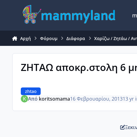
Μετάβαση σε περιεχόμενο
m
Αρχή
Φόρουμ
Διάφορα
Χαρίζω / Ζητάω / Α
ΖΗΤΑΩ αποκρ.στολη 6 μ
zhtao
Από
koritsomama
16 Φεβρουαρίου, 2013
13 yr
Ξεκι