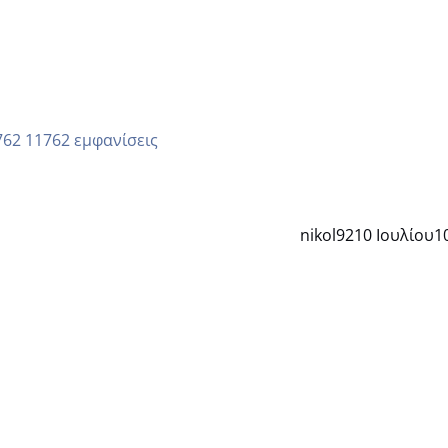
11762 εμφανίσεις
nikol92
10 Ιουλίου
1