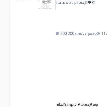
είστε στις μέρες!!!💙🩷
200 απαντήσεις
nikol92
πριν 9 ώρες
9 ωρ