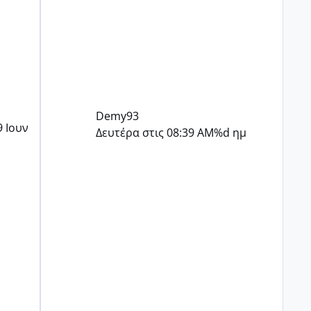
ξέρω τι να πω είναι δύσκολο..
εγώ παίζει να μην άντεχα στην
θέση σου ..
Demy93
9 Ιουν
Δευτέρα στις 08:39 AM
%d ημ