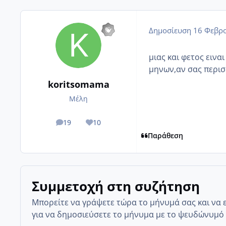
Δημοσίευση
16 Φεβρο
μιας και φετος εινα
μηνων,αν σας περισ
koritsomama
Μέλη
19
10
posts
Reputation
Παράθεση
Συμμετοχή στη συζήτηση
Μπορείτε να γράψετε τώρα το μήνυμά σας και να 
για να δημοσιεύσετε το μήνυμα με το ψευδώνυμό 