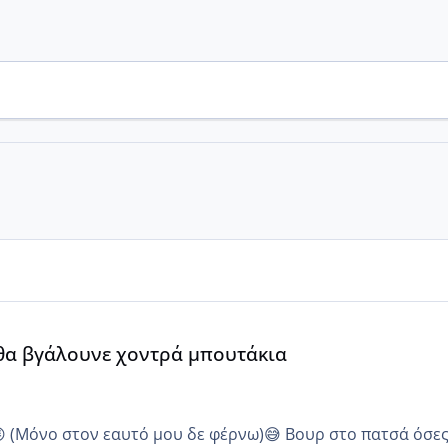
α
 θα βγάλουνε χοντρά μπουτάκια
😜 (Μόνο στον εαυτό μου δε φέρνω)😅 Βουρ στο πατσά όσε