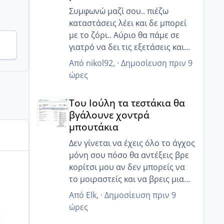
Συμφωνώ μαζί σου.. πιέζω
καταστάσεις λέει και δε μπορεί
με το ζόρι.. Αύριο θα πάμε σε
γιατρό να δει τις εξετάσεις και
ίσως καταλάβει ότι πρέπει να
Από
nikol92
, ·
Δημοσίευση
πριν 9
βιαστούμε.. 😒
ώρες
Του Ιούλη τα τεστάκια θα βγάλουνε χοντρά μπουτά
Του Ιούλη τα τεστάκια θα
βγάλουνε χοντρά
μπουτάκια
Δεν γίνεται να έχεις όλο το άγχος
μόνη σου πόσο θα αντέξεις βρε
κορίτσι μου αν δεν μπορείς να
το μοιραστείς και να βρεις μια
κατανόηση από τον άντρα σου
Από
Elk
, ·
Δημοσίευση
πριν 9
ποιος θα σε καταλάβει ;
ώρες
Και εγώ δεν μπορούσα να το
ς