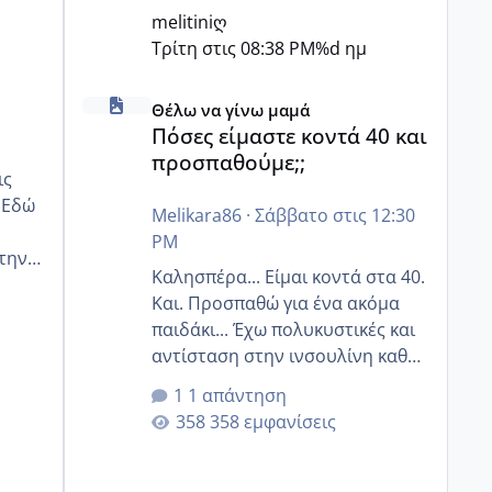
melitiniღ
Τρίτη στις 08:38 PM
%d ημ
Πόσες είμαστε κοντά 40 και προσπαθούμε;;
Θέλω να γίνω μαμά
Πόσες είμαστε κοντά 40 και
προσπαθούμε;;
ις
ώ
Melikara86
·
Σάββατο στις 12:30
PM
 την
Καλησπέρα... Είμαι κοντά στα 40.
Και. Προσπαθώ για ένα ακόμα
παιδάκι... Έχω πολυκυστικές και
αντίσταση στην ινσουλίνη καθώς
και χάσιμοτο! Έχω λίγα κιλά
1 απάντηση
παραπάνω και όσο κ αν
358 εμφανίσεις
προσπαθώ δεν χάνω εύκολα!
Προσπαθώ για ακόμη ένα παιδί
εδώ και 1,5 χρόνο! Θέλετε να