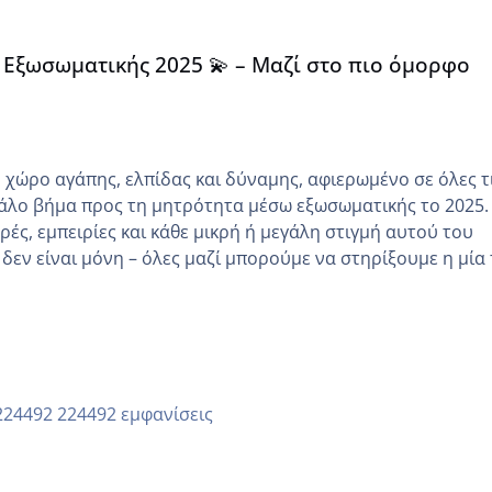
στο πιο όμορφο ταξίδι!
Εξωσωματικής 2025 💫 – Μαζί στο πιο όμορφο
χώρο αγάπης, ελπίδας και δύναμης, αφιερωμένο σε όλες τ
άλο βήμα προς τη μητρότητα μέσω εξωσωματικής το 2025. Εδ
ρές, εμπειρίες και κάθε μικρή ή μεγάλη στιγμή αυτού του
 δεν είναι μόνη – όλες μαζί μπορούμε να στηρίξουμε η μία
τις δύσκολες στιγμές και να γιορτάσουμε τις μικρές και
ίτε είστε στο στάδιο της προετοιμασίας, είτε ετοιμάζεστε
224492 εμφανίσεις