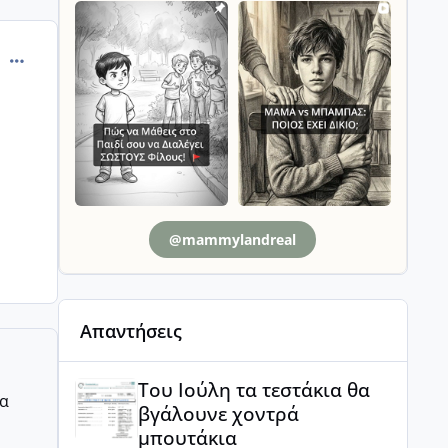
comment_903905
@mammylandreal
Απαντήσεις
Του Ιούλη τα τεστάκια θα βγάλουνε χοντρά μπουτά
Του Ιούλη τα τεστάκια θα
ρα
βγάλουνε χοντρά
μπουτάκια