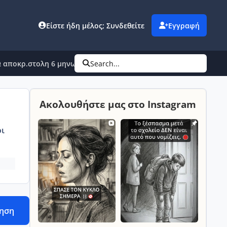
Είστε ήδη μέλος; Συνδεθείτε
Εγγραφή
 αποκρ.στολη 6 μηνων κοριτσακι
Search...
Ακολουθήστε μας στο Instagram
ι
τηση