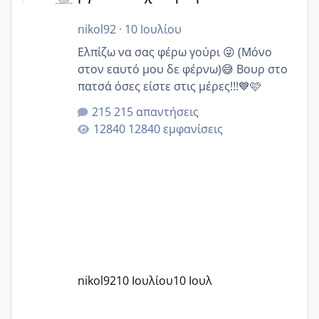
nikol92
·
10 Ιουλίου
Ελπίζω να σας φέρω γούρι 😜 (Μόνο
στον εαυτό μου δε φέρνω)😅 Βουρ στο
πατσά όσες είστε στις μέρες!!!💙🩷
215 απαντήσεις
12840 εμφανίσεις
nikol92
10 Ιουλίου
10 Ιουλ