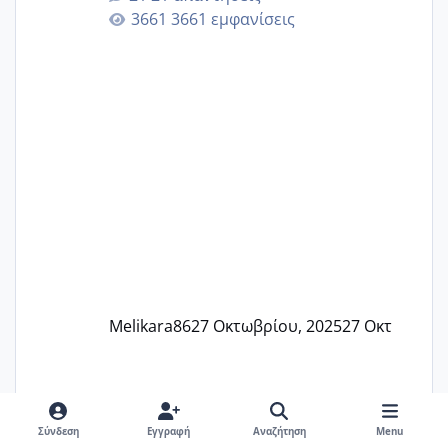
γερα μωράκια στην αγκαλίτσα τους
3661 εμφανίσεις
🙏🏼🙏🏼 Ας πάμε λοιπόν στο θέμα μου.
Τελευταία περίοδο 25 σεπτεμβρίου
Εδώ και τέσσερις πέντε μέρες νιώθω
αρρωστη δεν έχω κουράγιο για τίποτα
πονάει πολύ το στήθος μου και τα δύο
και βάζω θερμόμετρο και έχω συνεχώς
37 με 37, 3 Έτσι λοιπόν είπα να κάνω
ένα τεστ την παρασ
Melikara86
27 Οκτωβρίου, 2025
27 Οκτ
Σύνδεση
Εγγραφή
Αναζήτηση
Menu