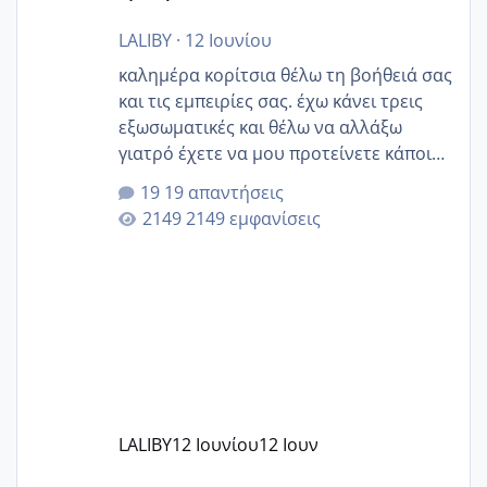
LALIBY
·
12 Ιουνίου
καλημέρα κορίτσια θέλω τη βοήθειά σας
και τις εμπειρίες σας. έχω κάνει τρεις
εξωσωματικές και θέλω να αλλάξω
γιατρό έχετε να μου προτείνετε κάποιον
που μείνατε ευχαριστημένες και είχατε
19 απαντήσεις
επιιτυχία? έκανα στο υγεία με τον
2149 εμφανίσεις
ζερβομανωλάκη (δεν το εψαξε καθόλου
το θέμα δεν μου άρεσε καθο΄λου) και
στο γένεσις με τον πάντο
LALIBY
12 Ιουνίου
12 Ιουν