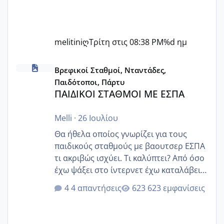
melitiniღ
Τρίτη στις 08:38 PM
%d ημ
ΠΑΙΔΙΚΟΙ ΣΤΑΘΜΟΙ ΜΕ ΕΣΠΑ
Βρεφικοί Σταθμοί, Νταντάδες,
Παιδότοποι, Πάρτυ
ΠΑΙΔΙΚΟΙ ΣΤΑΘΜΟΙ ΜΕ ΕΣΠΑ
Melli
·
26 Ιουλίου
Θα ήθελα οποίος γνωρίζει για τους
παιδικούς σταθμούς με βαουτσερ ΕΣΠΑ
τι ακριβώς ισχύει. Τι καλύπτει? Από όσο
έχω ψάξει στο ίντερνετ έχω καταλάβει
ότι το βαουτσερ καλύπτει όλα τα
4 απαντήσεις
623 εμφανίσεις
δίδακτρα και τα τροφεια του ιδιωτικού
παιδικού σταθμού για όποιον το έχει
πάρει. Οι παιδικοί σταθμοί έχουν