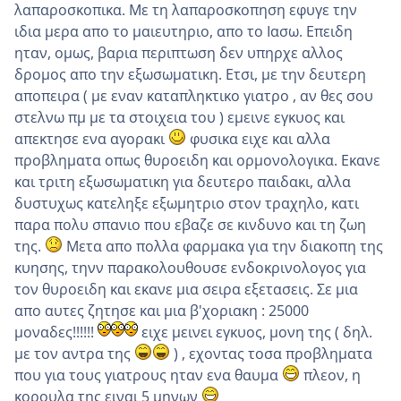
λαπαροσκοπικα. Με τη λαπαροσκοπηση εφυγε την
ιδια μερα απο το μαιευτηριο, απο το Ιασω. Επειδη
ηταν, ομως, βαρια περιπτωση δεν υπηρχε αλλος
δρομος απο την εξωσωματικη. Ετσι, με την δευτερη
αποπειρα ( με εναν καταπληκτικο γιατρο , αν θες σου
στελνω πμ με τα στοιχεια του ) εμεινε εγκυος και
απεκτησε ενα αγορακι
φυσικα ειχε και αλλα
προβληματα οπως θυροειδη και ορμονολογικα. Εκανε
και τριτη εξωσωματικη για δευτερο παιδακι, αλλα
δυστυχως κατεληξε εξωμητριο στον τραχηλο, κατι
παρα πολυ σπανιο που εβαζε σε κινδυνο και τη ζωη
της.
Μετα απο πολλα φαρμακα για την διακοπη της
κυησης, τηνν παρακολουθουσε ενδοκρινολογος για
τον θυροειδη και εκανε μια σειρα εξετασεις. Σε μια
απο αυτες ζητησε και μια β'χοριακη : 25000
μοναδες!!!!!!
ειχε μεινει εγκυος, μονη της ( δηλ.
με τον αντρα της
) , εχοντας τοσα προβληματα
που για τους γιατρους ηταν ενα θαυμα
πλεον, η
κορουλα της ειναι 5 μηνων