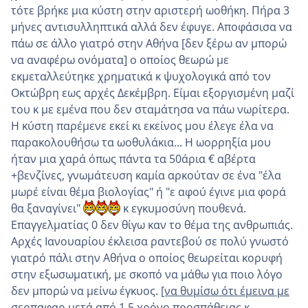
τότε βρήκε μια κύστη στην αριστερή ωοθήκη. Πήρα 3
μήνες αντισυλληπτικά αλλά δεν έφυγε. Αποφάσισα να
πάω σε άλλο γιατρό στην Αθήνα [δεν ξέρω αν μπορώ
να αναφέρω ονόματα] ο οποίος θεωρώ με
εκμεταλλεύτηκε χρηματικά κ ψυχολογικά από τον
Οκτώβρη εως αρχές Δεκέμβρη. Είμαι εξοργισμένη μαζί
του κ με εμένα που δεν σταμάτησα να πάω νωρίτερα.
Η κύστη παρέμενε εκεί κι εκείνος μου έλεγε έλα να
παρακολουθήσω τα ωοθυλάκια... Η ωορρηξία μου
ήταν μια χαρά όπως πάντα τα 50άρια € αβέρτα
+βενζίνες, γνωμάτευση καμία αρκούταν σε ένα "έλα
μωρέ είναι θέμα βιολογίας" ή "ε αφού έγινε μια φορά
θα ξαναγίνει"
κ εγκυμοσύνη πουθενά.
Επαγγελματίας 0 δεν θίγω καν το θέμα της ανθρωπιάς.
Αρχές Ιανουαρίου έκλεισα ραντεβού σε πολύ γνωστό
γιατρό πάλι στην Αθήνα ο οποίος θεωρείται κορυφή
στην εξωσωματική, με σκοπό να μάθω για ποιο λόγο
δεν μπορώ να μείνω έγκυος.
[να θυμίσω ότι έμεινα με
σερπαφαρ μετά από 1,5 χρόνο προσπάθειας κ