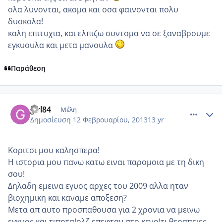
ολα λυνονται, ακομα και οσα φαινονται πολυ
δυσκολα!
καλη επιτυχια, και ελπιζω συντομα να σε ξαναβρουμε
εγκυουλα και μετα μανουλα
Παράθεση
comment_903133
Author stats
girl84
Μέλη
Δημοσίευση
12 Φεβρουαρίου, 2013
13 yr
Κοριτσι μου καλησπερα!
Η ιστορια μου πανω κατω ειναι παρομοια με τη δικη
σου!
Δηλαδη εμεινα εγυος αρχες του 2009 αλλα ηταν
βιοχημικη και καναμε αποξεση?
Μετα απ αυτο προσπαθουσα για 2 χρονια να μεινω
εγκυος και τιποτα!ολζ επεφταν στο κενο!τι θεραπειες