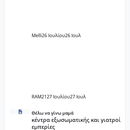
υπογράψει σύμβαση με την ΕΕΤΑΑ ότι
δέχονται παιδιά με βαουτσερ και ότι
αυτό τα καλύπτει όλα εκτός από έξτρα
όπως σχολικό λεωφορείο κτλ. Είναι
παράνομο να χρεώνουν κάτι επιπλέον.
Melli
26 Ιουλίου
26 Ιουλ
Εγώ πήγα σε έναν ιδιωτικό παιδικό στ
RAM21
27 Ιουλίου
27 Ιουλ
κέντρα εξωσωματικής και γιατροί εμπερίες
Θέλω να γίνω μαμά
κέντρα εξωσωματικής και γιατροί
εμπερίες