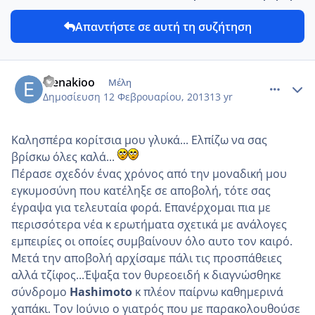
Απαντήστε σε αυτή τη συζήτηση
comment_903063
Author stats
elenakioo
Μέλη
Δημοσίευση
12 Φεβρουαρίου, 2013
13 yr
Καλησπέρα κορίτσια μου γλυκά... Ελπίζω να σας
βρίσκω όλες καλά...
Πέρασε σχεδόν ένας χρόνος από την μοναδική μου
εγκυμοσύνη που κατέληξε σε αποβολή, τότε σας
έγραψα για τελευταία φορά. Επανέρχομαι πια με
περισσότερα νέα κ ερωτήματα σχετικά με ανάλογες
εμπειρίες οι οποίες συμβαίνουν όλο αυτο τον καιρό.
Μετά την αποβολή αρχίσαμε πάλι τις προσπάθειες
αλλά τζίφος...Έψαξα τον θυρεοειδή κ διαγνώσθηκε
σύνδρομο
Hashimoto
κ πλέον παίρνω καθημερινά
χαπάκι. Τον Ιούνιο ο γιατρός που με παρακολουθούσε