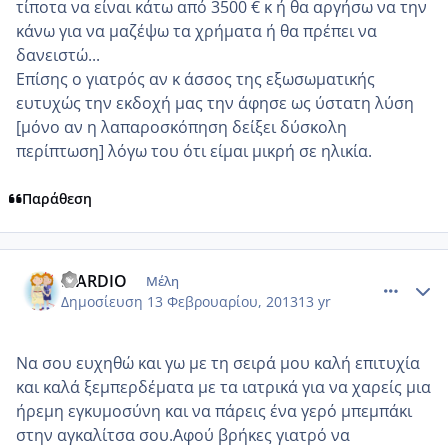
τίποτα να είναι κάτω από 3500 € κ ή θα αργήσω να την
κάνω για να μαζέψω τα χρήματα ή θα πρέπει να
δανειστώ...
Επίσης ο γιατρός αν κ άσσος της εξωσωματικής
ευτυχώς την εκδοχή μας την άφησε ως ύστατη λύση
[μόνο αν η λαπαροσκόπηση δείξει δύσκολη
περίπτωση] λόγω του ότι είμαι μικρή σε ηλικία.
Παράθεση
comment_903193
Author stats
MARDIO
Μέλη
Δημοσίευση
13 Φεβρουαρίου, 2013
13 yr
Να σου ευχηθώ και γω με τη σειρά μου καλή επιτυχία
και καλά ξεμπερδέματα με τα ιατρικά για να χαρείς μια
ήρεμη εγκυμοσύνη και να πάρεις ένα γερό μπεμπάκι
στην αγκαλίτσα σου.Αφού βρήκες γιατρό να