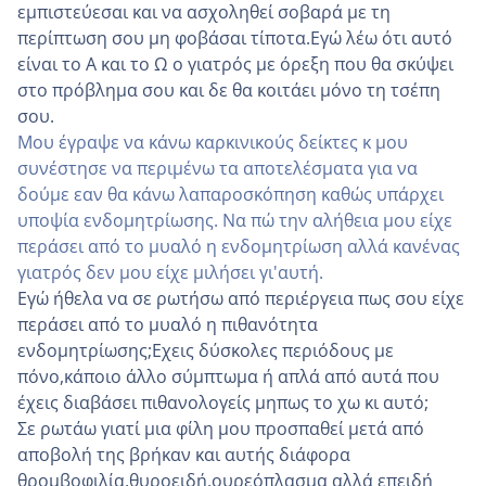
εμπιστεύεσαι και να ασχοληθεί σοβαρά με τη
περίπτωση σου μη φοβάσαι τίποτα.Εγώ λέω ότι αυτό
είναι το Α και το Ω ο γιατρός με όρεξη που θα σκύψει
στο πρόβλημα σου και δε θα κοιτάει μόνο τη τσέπη
σου.
Μου έγραψε να κάνω καρκινικούς δείκτες κ μου
συνέστησε να περιμένω τα αποτελέσματα για να
δούμε εαν θα κάνω λαπαροσκόπηση καθώς υπάρχει
υποψία ενδομητρίωσης. Να πώ την αλήθεια μου είχε
περάσει από το μυαλό η ενδομητρίωση αλλά κανένας
γιατρός δεν μου είχε μιλήσει γι'αυτή.
Εγώ ήθελα να σε ρωτήσω από περιέργεια πως σου είχε
περάσει από το μυαλό η πιθανότητα
ενδομητρίωσης;Εχεις δύσκολες περιόδους με
πόνο,κάποιο άλλο σύμπτωμα ή απλά από αυτά που
έχεις διαβάσει πιθανολογείς μηπως το χω κι αυτό;
Σε ρωτάω γιατί μια φίλη μου προσπαθεί μετά από
αποβολή της βρήκαν και αυτής διάφορα
θρομβοφιλία,θυροειδή,ουρεόπλασμα αλλά επειδή