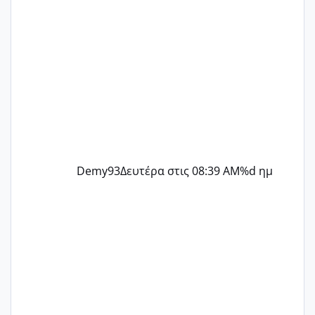
Demy93
Δευτέρα στις 08:39 AM
%d ημ