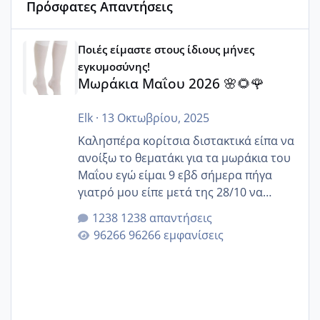
Πρόσφατες Απαντήσεις
Μωράκια Μαΐου 2026 🌸🌻🌹
Ποιές είμαστε στους ίδιους μήνες
εγκυμοσύνης!
Μωράκια Μαΐου 2026 🌸🌻🌹
Elk
·
13 Οκτωβρίου, 2025
Καλησπέρα κορίτσια διστακτικά είπα να
ανοίξω το θεματάκι για τα μωράκια του
Μαΐου εγώ είμαι 9 εβδ σήμερα πήγα
γιατρό μου είπε μετά της 28/10 να
κλείσω ραντεβού για την αυχενική είναι
1238 απαντήσεις
καμιά άλλη κοπέλα να γεννάει Μάιο ;;
96266 εμφανίσεις