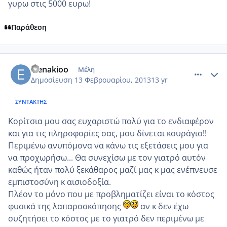
γυρω στις 5000 ευρω!
Παράθεση
comment_903178
Author stats
elenakioo
Μέλη
Δημοσίευση
13 Φεβρουαρίου, 2013
13 yr
ΣΥΝΤΆΚΤΗΣ
Κορίτσια μου σας ευχαριστώ πολύ για το ενδιαφέρον
και για τις πληροφορίες σας, μου δίνεται κουράγιο!!
Περιμένω ανυπόμονα να κάνω τις εξετάσεις μου για
να προχωρήσω... Θα συνεχίσω με τον γιατρό αυτόν
καθώς ήταν πολύ ξεκάθαρος μαζί μας κ μας ενέπνευσε
εμπιστοσύνη κ αισιοδοξία.
Πλέον το μόνο που με προβληματίζει είναι το κόστος
φυσικά της λαπαροσκόπησης
αν κ δεν έχω
συζητήσει το κόστος με το γιατρό δεν περιμένω με