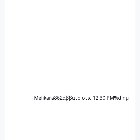
ένα παιδί εδώ και 1,5 χρόνο! Θέλετε να
γράψετε όσες κοπέλες είστε σε
παρόμοια φάση;; Αυτή την στιγμή έχω
δύο χαμένους κύκλους δεν έχω έρθει
περίοδο αυτό τον μήνα περίμενα 20 δεν
ήρθα απλά είδα λίγα ροζ έκανα υπέρηχο
την επομενη μέρα και το ενδομήτριό
ήταν 11,1 χιλιοστά πολύ κα
Melikara86
Σάββατο στις 12:30 PM
%d ημ