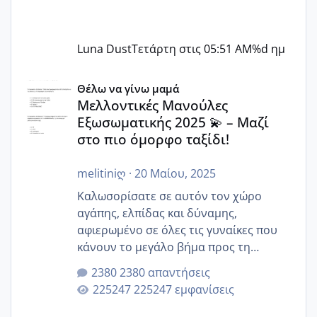
Luna Dust
Τετάρτη στις 05:51 AM
%d ημ
Μελλοντικές Μανούλες Εξωσωματικής 2025 💫 – Μαζί στο
Θέλω να γίνω μαμά
Μελλοντικές Μανούλες
Εξωσωματικής 2025 💫 – Μαζί
στο πιο όμορφο ταξίδι!
melitiniღ
·
20 Μαίου, 2025
Καλωσορίσατε σε αυτόν τον χώρο
αγάπης, ελπίδας και δύναμης,
αφιερωμένο σε όλες τις γυναίκες που
κάνουν το μεγάλο βήμα προς τη
μητρότητα μέσω εξωσωματικής το 2025.
2380 απαντήσεις
Εδώ θα μοιραστούμε αγωνίες, χαρές,
225247 εμφανίσεις
εμπειρίες και κάθε μικρή ή μεγάλη
στιγμή αυτού του ξεχωριστού ταξιδιού.