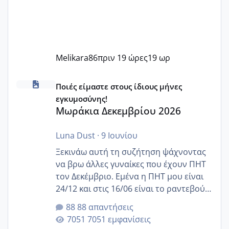
Melikara86
πριν 19 ώρες
19 ωρ
Μωράκια Δεκεμβρίου 2026
Ποιές είμαστε στους ίδιους μήνες
εγκυμοσύνης!
Μωράκια Δεκεμβρίου 2026
Luna Dust
·
9 Ιουνίου
Ξεκινάω αυτή τη συζήτηση ψάχνοντας
να βρω άλλες γυναίκες που έχουν ΠΗΤ
τον Δεκέμβριο. Εμένα η ΠΗΤ μου είναι
24/12 και στις 16/06 είναι το ραντεβού
της αυχενικής διαφάνειας. Έχω αρκετό
88 απαντήσεις
άγχος και οι μέρες δεν φαίνεται να
7051 εμφανίσεις
περνάνε με τίποτα.