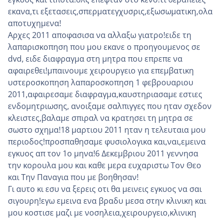
εκανα,τι εξετασεις,σπερματεγχυσρις,εξωσωματικη,ολα
αποτυχημενα!
Αρχες 2011 αποφασισα να αλλαξω γιατρο!ειδε τη
λαπαρισκοπηση που μου εκανε ο προηγουμενος σε
dvd, ειδε διαφραγμα στη μητρα που επρεπε να
αφαιρεθει!μπαινουμε χειρουργειο για επεμβατικη
υστεροσκοπηση λαπαροσκοπηση 1 φεβρουαριου
2011,αφαιρεσαμε διαφραγμα,καυστηριασαμε εστιες
ενδομητριωσης, ανοιξαμε σαλπιγγες που ηταν σχεδον
κλειστες,βαλαμε σπιραλ να κρατησει τη μητρα σε
σωστο σχημα!18 μαρτιου 2011 ηταν η τελευταια μου
περιοδος!προσπαθησαμε φυσιολογικα και,ναι,εμεινα
εγκυος απ τον 1ο μηνα!6 Δεκεμβριου 2011 γεννησα
την κορουλα μου και καθε μερα ευχαριστω Τον Θεο
και Την Παναγια που με βοηθησαν!
Γι αυτο κι εσυ να ξερεις οτι θα μεινεις εγκυος να σαι
σιγουρη!εγω εμεινα ενα βραδυ μεσα στην κλινικη και
μου κοστισε μαζι με νοσηλεια,χειρουργειο,κλινικη