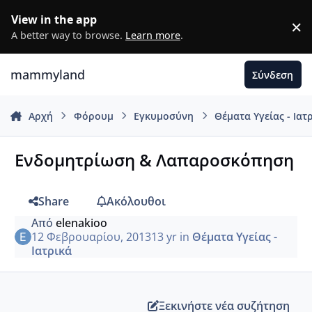
Μετάβαση σε περιεχόμενο
View in the app
×
D
A better way to browse.
Learn more
.
mammyland
Σύνδεση
Αρχή
Φόρουμ
Εγκυμοσύνη
Θέματα Υγείας - Ιατ
Ενδομητρίωση & Λαπαροσκόπηση
Share
Ακόλουθοι
Από
elenakioo
12 Φεβρουαρίου, 2013
13 yr
in
Θέματα Υγείας -
Ιατρικά
Ξεκινήστε νέα συζήτηση