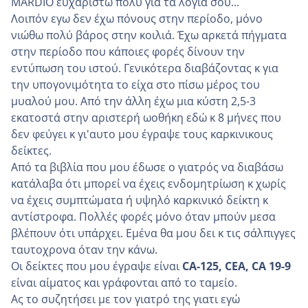
MARDIO ευχαριστώ πολύ για τα λόγια σου...
Λοιπόν εγω δεν έχω πόνους στην περίοδο, μόνο
νιώθω πολύ βάρος στην κοιλιά. Έχω αρκετά πήγματα
στην περίοδο που κάποιες φορές δίνουν την
εντύπωση του ιστού. Γενικότερα διαβάζοντας κ για
την υπογονιμότητα το είχα στο πίσω μέρος του
μυαλού μου. Από την άλλη έχω μια κύστη 2,5-3
εκατοστά στην αριστερή ωοθήκη εδώ κ 8 μήνες που
δεν φεύγει κ γι'αυτο μου έγραψε τους καρκινικους
δείκτες.
Από τα βιβλία που μου έδωσε ο γιατρός να διαβάσω
κατάλαβα ότι μπορεί να έχεις ενδομητρίωση κ χωρίς
να έχεις συμπτώματα ή υψηλό καρκινικό δείκτη κ
αντίστροφα. Πολλές φορές μόνο όταν μπούν μεσα
βλέπουν ότι υπάρχει. Εμένα θα μου δει κ τις σάλπιγγες
ταυτοχρονα όταν την κάνω.
Οι δείκτες που μου έγραψε είναι
CA-125, CEA, CA 19-9
είναι αίματος και γράφονται από το ταμείο.
Ας το συζητήσει με τον γιατρό της γιατι εγώ