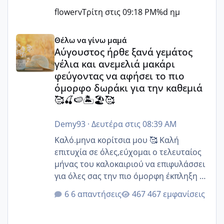
flowerv
Τρίτη στις 09:18 PM
%d ημ
Αύγουστος ήρθε ξανά γεμάτος γέλια και ανεμελιά μακάρι 
Θέλω να γίνω μαμά
Αύγουστος ήρθε ξανά γεμάτος
γέλια και ανεμελιά μακάρι
φεύγοντας να αφήσει το πιο
όμορφο δωράκι για την καθεμιά
🥰🍒🍉🏝️🏖️🥰
Demy93
·
Δευτέρα στις 08:39 AM
Καλό.μηνα κορίτσια μου 🥰 Καλή
επιτυχία σε όλες,εύχομαι ο τελευταίος
μήνας του καλοκαιριού να επιφυλάσσει
για όλες σας την πιο όμορφη έκπληξη 🧿
@Elk @Melikara86 @Παρασκευαιδου
6 απαντήσεις
467 εμφανίσεις
@Zenia z @melitiniღ @Christi.D.
@flowerv @Riaa @Ngsofia