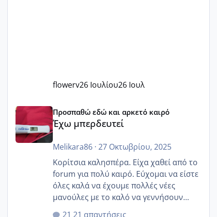
flowerv
26 Ιουλίου
26 Ιουλ
Έχω μπερδευτεί
Προσπαθώ εδώ και αρκετό καιρό
Έχω μπερδευτεί
Melikara86
·
27 Οκτωβρίου, 2025
Κορίτσια καλησπέρα. Είχα χαθεί από το
forum για πολύ καιρό. Εύχομαι να είστε
όλες καλά να έχουμε πολλές νέες
μανούλες με το καλό να γεννήσουν
αυτές που ήδη περιμένουν. Να πάρουν
21 απαντήσεις