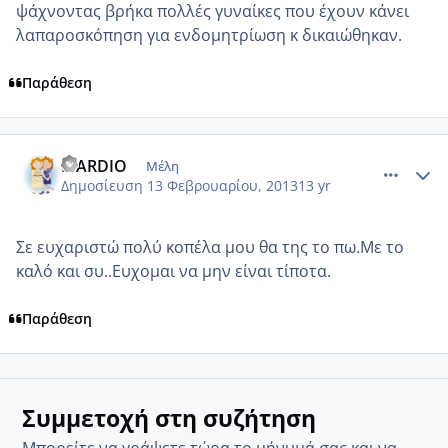
ψάχνοντας βρήκα πολλές γυναίκες που έχουν κάνει
λαπαροσκόπηση για ενδομητρίωση κ δικαιώθηκαν.
Παράθεση
comment_903256
Author stats
MARDIO
Μέλη
Δημοσίευση
13 Φεβρουαρίου, 2013
13 yr
Σε ευχαριστώ πολύ κοπέλα μου θα της το πω.Με το
καλό και συ..Ευχομαι να μην είναι τίποτα.
Παράθεση
Συμμετοχή στη συζήτηση
Μπορείτε να γράψετε τώρα το μήνυμά σας και να