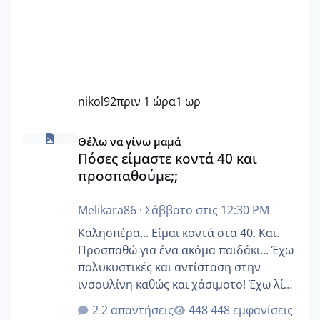
nikol92
πριν 1 ώρα
1 ωρ
Πόσες είμαστε κοντά 40 και προσπαθούμε;;
Θέλω να γίνω μαμά
Πόσες είμαστε κοντά 40 και
προσπαθούμε;;
Melikara86
·
Σάββατο στις 12:30 PM
Καλησπέρα... Είμαι κοντά στα 40. Και.
Προσπαθώ για ένα ακόμα παιδάκι... Έχω
πολυκυστικές και αντίσταση στην
ινσουλίνη καθώς και χάσιμοτο! Έχω λίγα
κιλά παραπάνω και όσο κ αν προσπαθώ
2 απαντήσεις
448 εμφανίσεις
δεν χάνω εύκολα! Προσπαθώ για ακόμη