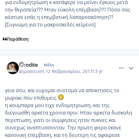
για ενδομητρίωση κ κατάφερε να μείνει έγκυος μετά
την θεραπεία??? Ήταν εύκολη επέμβαση??? Πόσο σας
κόστισε εσάς η επεμβατική λαπαροσκόπηση??
[Συγνώμη για το μακροσκελές κείμενο]
Παράθεση
comment_903108
Author stats
afrodite
Μέλη
Δημοσίευση
12 Φεβρουαρίου, 2013
13 yr
γεια σου, και ευχομαι συντομα να αποκτησεις το
μωρακι που επιθυμεις
η κουμπαρα μου ειχε ενδομητριωση, και της
διεγνωσθη αρκετα χρονια πριν. Ηταν αρκετα δυσκολη
περιπτωση, γιατι οι συμφησεις ηταν πυκνες και
συνεχως αναπτυσσονταν. Την πρωτη φορα εκανε
κανονικη επεμβαση, και τη δευτερη τις αφαιρεσε