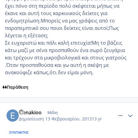
έχει πόνο στη περίοδο πολύ σκέφτεται μήπως να
έκανε και αυτή τους καρκινικούς δείκτες για
ενδομητρίωση.Μπορείς να μας γράψεις από το
παραπεμπτικό σου ποιοι δείκτες είναι αυτοί;Πως
λέγεται η εξέταση;
Σε ευχαριστώ και πάλι καλή επιτυχία!Μη το βάζεις
κάτω μαζί με σένα προσπαθούν ένα σωρό ζευγάρια
και τρέχουν στα μικροβιολογικά και στους γιατρούς
.Όταν προσπαθούσα και γω αυτή η σκέψη με
ανακούφιζε κάπως,ότι δεν είμαι μόνη.
Παράθεση
comment_903205
Author stats
elenakioo
Μέλη
Δημοσίευση
13 Φεβρουαρίου, 2013
13 yr
ΣΥΝΤΆΚΤΗΣ