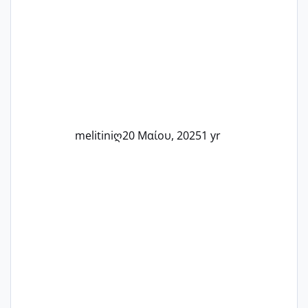
Καμία δεν είναι μόνη – όλες μαζί
μπορούμε να στηρίξουμε η μία την
άλλη, να δώσουμε κουράγιο στις
δύσκολες στιγμές και να γιορτάσουμε
τις μικρές και μεγάλες νίκες. Είτε είστε
στο στάδιο της προετοιμασίας, είτε
ετοιμάζεστε
melitiniღ
20 Μαίου, 2025
1 yr