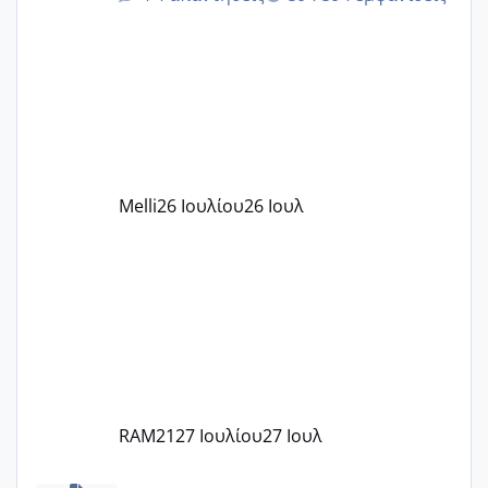
δίδακτρα και τα τροφεια του ιδιωτικού
παιδικού σταθμού για όποιον το έχει
πάρει. Οι παιδικοί σταθμοί έχουν
υπογράψει σύμβαση με την ΕΕΤΑΑ ότι
δέχονται παιδιά με βαουτσερ και ότι
αυτό τα καλύπτει όλα εκτός από έξτρα
όπως σχολικό λεωφορείο κτλ. Είναι
παράνομο να χρεώνουν κάτι επιπλέον.
Melli
26 Ιουλίου
26 Ιουλ
Εγώ πήγα σε έναν ιδιωτικό παιδικό στ
RAM21
27 Ιουλίου
27 Ιουλ
Χαμηλή άμη