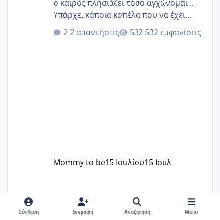
ο καιρός πλησιάζει τόσο αγχώνομαι ..
Υπάρχει κάποια κοπέλα που να έχει
παρόμοιο ιστορικό να μας πει την
2 απαντήσεις
532 εμφανίσεις
εμπειρία της;Να σημειώσω είναι η
δεύτερη εγκυμοσύνη μου και καισαρική
στην πρώτη είχα κάνει ολική νάρκωση
..βέβαια δεν είχα κανένα άγχος και
στρες ήταν επιλογή για ιατρικούς
λόγους της δεδομένης στιγμής.
Mommy to be
15 Ιουλίου
15 Ιουλ
Σύνδεση
Εγγραφή
Αναζήτηση
Menu