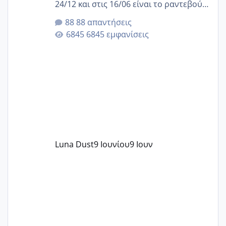
24/12 και στις 16/06 είναι το ραντεβού
της αυχενικής διαφάνειας. Έχω αρκετό
88 απαντήσεις
άγχος και οι μέρες δεν φαίνεται να
6845 εμφανίσεις
περνάνε με τίποτα.
Luna Dust
9 Ιουνίου
9 Ιουν