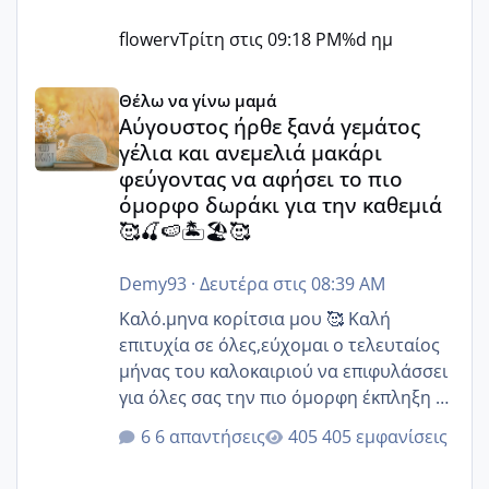
flowerv
Τρίτη στις 09:18 PM
%d ημ
Αύγουστος ήρθε ξανά γεμάτος γέλια και ανεμελιά μακάρι 
Θέλω να γίνω μαμά
Αύγουστος ήρθε ξανά γεμάτος
γέλια και ανεμελιά μακάρι
φεύγοντας να αφήσει το πιο
όμορφο δωράκι για την καθεμιά
🥰🍒🍉🏝️🏖️🥰
Demy93
·
Δευτέρα στις 08:39 AM
Καλό.μηνα κορίτσια μου 🥰 Καλή
επιτυχία σε όλες,εύχομαι ο τελευταίος
μήνας του καλοκαιριού να επιφυλάσσει
για όλες σας την πιο όμορφη έκπληξη 🧿
@Elk @Melikara86 @Παρασκευαιδου
6 απαντήσεις
405 εμφανίσεις
@Zenia z @melitiniღ @Christi.D.
@flowerv @Riaa @Ngsofia