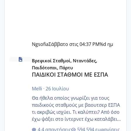
Ngsofia
Σάββατο στις 04:37 PM
%d ημ
ΠΑΙΔΙΚΟΙ ΣΤΑΘΜΟΙ ΜΕ ΕΣΠΑ
Βρεφικοί Σταθμοί, Νταντάδες,
Παιδότοποι, Πάρτυ
ΠΑΙΔΙΚΟΙ ΣΤΑΘΜΟΙ ΜΕ ΕΣΠΑ
Melli
·
26 Ιουλίου
Θα ήθελα οποίος γνωρίζει για τους
παιδικούς σταθμούς με βαουτσερ ΕΣΠΑ
τι ακριβώς ισχύει. Τι καλύπτει? Από όσο
έχω ψάξει στο ίντερνετ έχω καταλάβει
ότι το βαουτσερ καλύπτει όλα τα
4 απαντήσεις
594 εμφανίσεις