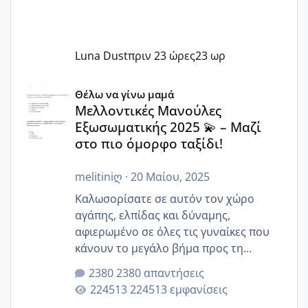
Luna Dust
πριν 23 ώρες
23 ωρ
Μελλοντικές Μανούλες Εξωσωματικής 2025 💫 – Μαζί στο
Θέλω να γίνω μαμά
Μελλοντικές Μανούλες
Εξωσωματικής 2025 💫 – Μαζί
στο πιο όμορφο ταξίδι!
melitiniღ
·
20 Μαίου, 2025
Καλωσορίσατε σε αυτόν τον χώρο
αγάπης, ελπίδας και δύναμης,
αφιερωμένο σε όλες τις γυναίκες που
κάνουν το μεγάλο βήμα προς τη
μητρότητα μέσω εξωσωματικής το 2025.
2380 απαντήσεις
Εδώ θα μοιραστούμε αγωνίες, χαρές,
224513 εμφανίσεις
εμπειρίες και κάθε μικρή ή μεγάλη