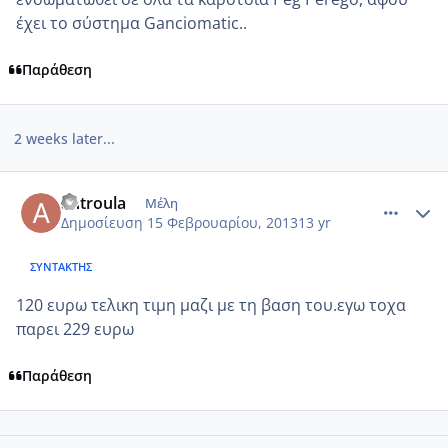
έχει το σύστημα Ganciomatic..
Παράθεση
2 weeks later...
comment_903704
Author stats
antroula
Μέλη
Δημοσίευση
15 Φεβρουαρίου, 2013
13 yr
ΣΥΝΤΆΚΤΗΣ
120 ευρω τελικη τιμη μαζι με τη βαση του.εγω τοχα
παρει 229 ευρω
Παράθεση