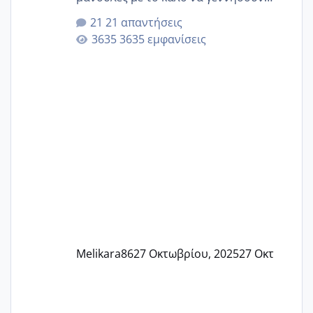
αυτές που ήδη περιμένουν. Να πάρουν
21 απαντήσεις
γερα μωράκια στην αγκαλίτσα τους
3635 εμφανίσεις
🙏🏼🙏🏼 Ας πάμε λοιπόν στο θέμα μου.
Τελευταία περίοδο 25 σεπτεμβρίου
Εδώ και τέσσερις πέντε μέρες νιώθω
αρρωστη δεν έχω κουράγιο για τίποτα
πονάει πολύ το στήθος μου και τα δύο
και βάζω θερμόμετρο και έχω συνεχώς
37 με 37, 3 Έτσι λοιπόν είπα να κάνω
ένα τεστ την παρασ
Melikara86
27 Οκτωβρίου, 2025
27 Οκτ