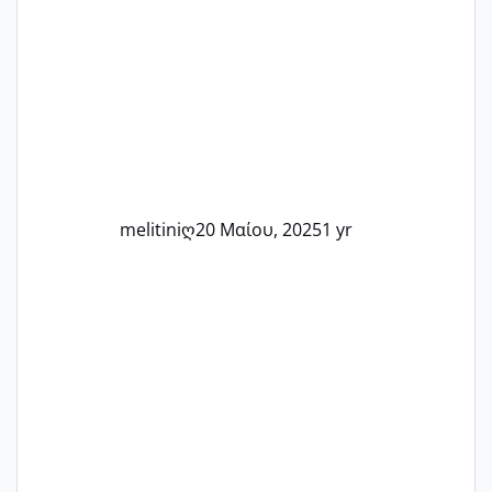
στιγμή αυτού του ξεχωριστού ταξιδιού.
Καμία δεν είναι μόνη – όλες μαζί
μπορούμε να στηρίξουμε η μία την
άλλη, να δώσουμε κουράγιο στις
δύσκολες στιγμές και να γιορτάσουμε
τις μικρές και μεγάλες νίκες. Είτε είστε
στο στάδιο της προετοιμασίας, είτε
ετοιμάζεστε
melitiniღ
20 Μαίου, 2025
1 yr