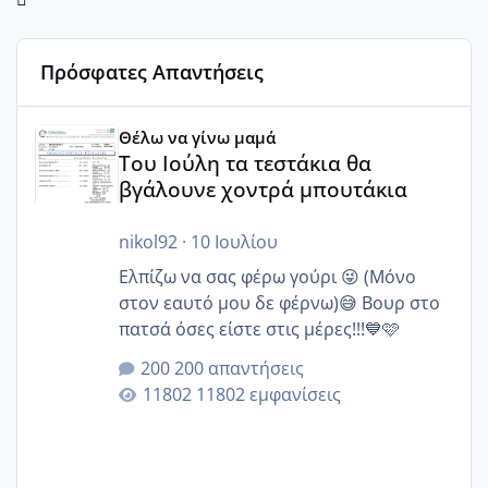
Πρόσφατες Απαντήσεις
Του Ιούλη τα τεστάκια θα βγάλουνε χοντρά μπουτάκια
Θέλω να γίνω μαμά
Του Ιούλη τα τεστάκια θα
βγάλουνε χοντρά μπουτάκια
nikol92
·
10 Ιουλίου
Ελπίζω να σας φέρω γούρι 😜 (Μόνο
στον εαυτό μου δε φέρνω)😅 Βουρ στο
πατσά όσες είστε στις μέρες!!!💙🩷
200 απαντήσεις
11802 εμφανίσεις