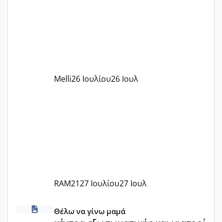
παιδικού σταθμού για όποιον το έχει
πάρει. Οι παιδικοί σταθμοί έχουν
υπογράψει σύμβαση με την ΕΕΤΑΑ ότι
δέχονται παιδιά με βαουτσερ και ότι
αυτό τα καλύπτει όλα εκτός από έξτρα
όπως σχολικό λεωφορείο κτλ. Είναι
παράνομο να χρεώνουν κάτι επιπλέον.
Melli
26 Ιουλίου
26 Ιουλ
Εγώ πήγα σε έναν ιδιωτικό παιδικό στ
RAM21
27 Ιουλίου
27 Ιουλ
κέντρα εξωσωματικής και γιατροί εμπερίες
Θέλω να γίνω μαμά