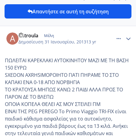
Απαντήστε σε αυτή τη συζήτηση
comment_901663
Author stats
antroula
Μέλη
Δημοσίευση
31 Ιανουαρίου, 2013
13 yr
ΠΩΛΕΙΤΑΙ ΚΑΡΕΚΛΑΚΙ ΑΥΤΟΚΙΝΗΤΟΥ ΜΑΖΙ ΜΕ ΤΗ ΒΑΣΗ
150 ΕΥΡΩ
SXEDON AXRHSIMOPOIHTO ΓΙΑΤΙ ΠΗΡΑΜΕ ΤΟ ΣΤΟ
ΚΑΠΑΚΙ ΕΝΑ 0-18 ΑΠΟ ΝΟΡΒΗΓΙΑ
ΤΟ ΚΡΑΤΟΥΣΑ ΜΗΠΩΣ ΚΑΝΩ 2 ΠΑΙΔΙ ΑΛΛΑ ΠΡΟΣ ΤΟ
ΠΑΡΟΝ ΔΕ ΤΟ ΒΛΕΠΩ
ΟΠΟΙΑ ΚΟΠΕΛΑ ΘΕΛΕΙ ΑΣ ΜΟΥ ΣΤΕΙΛΕΙ ΠΜ
ΕΙΝΑΙ ΤΗΣ PEG PEREGO Το Primo Viaggio TRI-FIX είναι
παιδικό κάθισμα ασφαλείας για το αυτοκίνητο,
εγκεκριμένο για παιδιά βάρους έως τα 13 κιλά. Ανήκει
στην τελευταία γενιά παιδικών καθισμάτων και