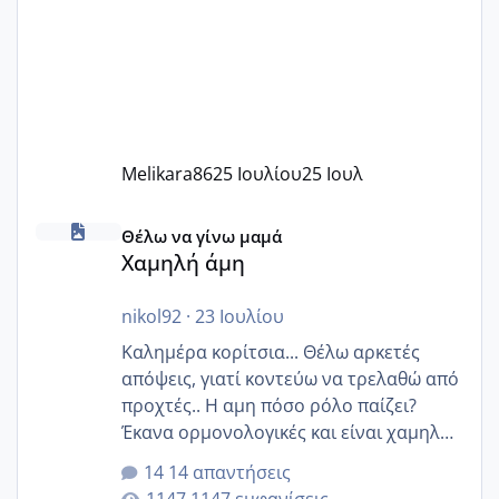
Melikara86
25 Ιουλίου
25 Ιουλ
Χαμηλή άμη
Θέλω να γίνω μαμά
Χαμηλή άμη
nikol92
·
23 Ιουλίου
Καλημέρα κορίτσια... Θέλω αρκετές
απόψεις, γιατί κοντεύω να τρελαθώ από
προχτές.. Η αμη πόσο ρόλο παίζει?
Έκανα ορμονολογικές και είναι χαμηλή
για την ηλικία μου.. Είχα ήδη μια
14 απαντήσεις
εγκυμοσύνη, που έπρεπε να τερματιστεί
1147 εμφανίσεις