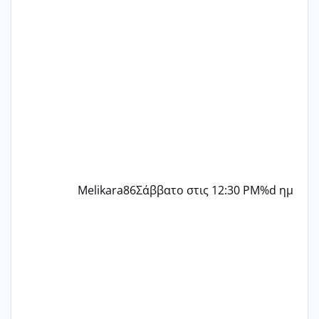
παρόμοια φάση;; Αυτή την στιγμή έχω
δύο χαμένους κύκλους δεν έχω έρθει
περίοδο αυτό τον μήνα περίμενα 20 δεν
ήρθα απλά είδα λίγα ροζ έκανα υπέρηχο
την επομενη μέρα και το ενδομήτριό
ήταν 11,1 χιλιοστά πολύ κα
Melikara86
Σάββατο στις 12:30 PM
%d ημ