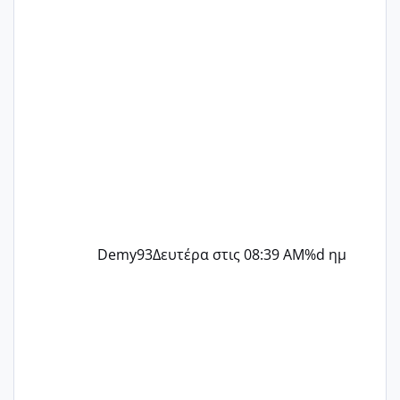
@flowerv @Riaa @Ngsofia
Demy93
Δευτέρα στις 08:39 AM
%d ημ