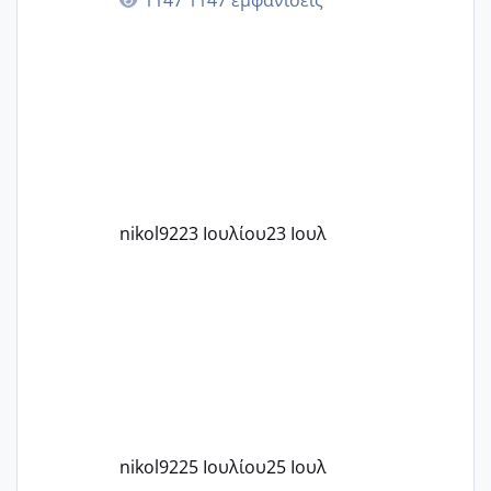
στην 27η εβδομάδα και προσπαθώ 7
μήνες ήδη και αρχίζω να αγχώνομαι με
το 1,18... Είμαι 33.. Κάποια που να έμεινε
με χαμηλή άμη???
nikol92
23 Ιουλίου
23 Ιουλ
nikol92
25 Ιουλίου
25 Ιουλ