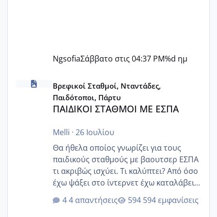
Ngsofia
Σάββατο στις 04:37 PM
%d ημ
ΠΑΙΔΙΚΟΙ ΣΤΑΘΜΟΙ ΜΕ ΕΣΠΑ
Βρεφικοί Σταθμοί, Νταντάδες,
Παιδότοποι, Πάρτυ
ΠΑΙΔΙΚΟΙ ΣΤΑΘΜΟΙ ΜΕ ΕΣΠΑ
Melli
·
26 Ιουλίου
Θα ήθελα οποίος γνωρίζει για τους
παιδικούς σταθμούς με βαουτσερ ΕΣΠΑ
τι ακριβώς ισχύει. Τι καλύπτει? Από όσο
έχω ψάξει στο ίντερνετ έχω καταλάβει
ότι το βαουτσερ καλύπτει όλα τα
4 απαντήσεις
594 εμφανίσεις
δίδακτρα και τα τροφεια του ιδιωτικού