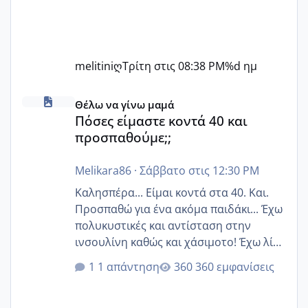
melitiniღ
Τρίτη στις 08:38 PM
%d ημ
Πόσες είμαστε κοντά 40 και προσπαθούμε;;
Θέλω να γίνω μαμά
Πόσες είμαστε κοντά 40 και
προσπαθούμε;;
Melikara86
·
Σάββατο στις 12:30 PM
Καλησπέρα... Είμαι κοντά στα 40. Και.
Προσπαθώ για ένα ακόμα παιδάκι... Έχω
πολυκυστικές και αντίσταση στην
ινσουλίνη καθώς και χάσιμοτο! Έχω λίγα
κιλά παραπάνω και όσο κ αν προσπαθώ
1 απάντηση
360 εμφανίσεις
δεν χάνω εύκολα! Προσπαθώ για ακόμη
ένα παιδί εδώ και 1,5 χρόνο! Θέλετε να
γράψετε όσες κοπέλες είστε σε