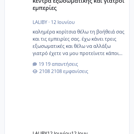
κέντρα εξωσωματικής και γιατροί
εμπερίες
LALIBY
·
12 Ιουνίου
καλημέρα κορίτσια θέλω τη βοήθειά σας
και τις εμπειρίες σας. έχω κάνει τρεις
εξωσωματικές και θέλω να αλλάξω
γιατρό έχετε να μου προτείνετε κάποιον
που μείνατε ευχαριστημένες και είχατε
19 απαντήσεις
επιιτυχία? έκανα στο υγεία με τον
2108 εμφανίσεις
ζερβομανωλάκη (δεν το εψαξε καθόλου
το θέμα δεν μου άρεσε καθο΄λου) και
στο γένεσις με τον πάντο
LALIBY
12 Ιουνίου
12 Ιουν