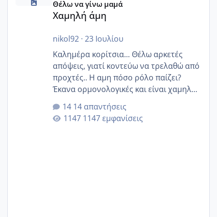
Θέλω να γίνω μαμά
Χαμηλή άμη
nikol92
·
23 Ιουλίου
Καλημέρα κορίτσια... Θέλω αρκετές
απόψεις, γιατί κοντεύω να τρελαθώ από
προχτές.. Η αμη πόσο ρόλο παίζει?
Έκανα ορμονολογικές και είναι χαμηλή
για την ηλικία μου.. Είχα ήδη μια
14 απαντήσεις
εγκυμοσύνη, που έπρεπε να τερματιστεί
1147 εμφανίσεις
στην 27η εβδομάδα και προσπαθώ 7
μήνες ήδη και αρχίζω να αγχώνομαι με
το 1,18... Είμαι 33.. Κάποια που να έμεινε
με χαμηλή άμη???