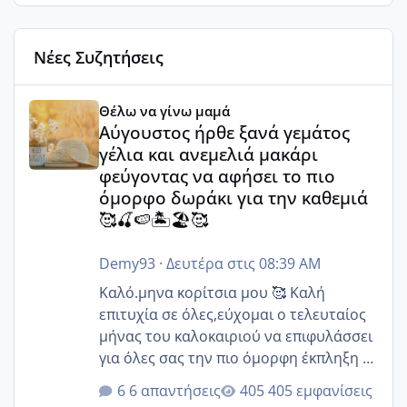
Νέες Συζητήσεις
Αύγουστος ήρθε ξανά γεμάτος γέλια και ανεμελιά μακάρι 
Θέλω να γίνω μαμά
Αύγουστος ήρθε ξανά γεμάτος
γέλια και ανεμελιά μακάρι
φεύγοντας να αφήσει το πιο
όμορφο δωράκι για την καθεμιά
🥰🍒🍉🏝️🏖️🥰
Demy93
·
Δευτέρα στις 08:39 AM
Καλό.μηνα κορίτσια μου 🥰 Καλή
επιτυχία σε όλες,εύχομαι ο τελευταίος
μήνας του καλοκαιριού να επιφυλάσσει
για όλες σας την πιο όμορφη έκπληξη 🧿
@Elk @Melikara86 @Παρασκευαιδου
6 απαντήσεις
405 εμφανίσεις
@Zenia z @melitiniღ @Christi.D.