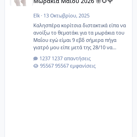
Μωράκια Μαΐου 2026 🌸🌻🌹
Elk
·
13 Οκτωβρίου, 2025
Καλησπέρα κορίτσια διστακτικά είπα να
ανοίξω το θεματάκι για τα μωράκια του
Μαΐου εγώ είμαι 9 εβδ σήμερα πήγα
γιατρό μου είπε μετά της 28/10 να
κλείσω ραντεβού για την αυχενική είναι
1237 απαντήσεις
καμιά άλλη κοπέλα να γεννάει Μάιο ;;
95567 εμφανίσεις