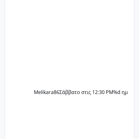
ένα παιδί εδώ και 1,5 χρόνο! Θέλετε να
γράψετε όσες κοπέλες είστε σε
παρόμοια φάση;; Αυτή την στιγμή έχω
δύο χαμένους κύκλους δεν έχω έρθει
περίοδο αυτό τον μήνα περίμενα 20 δεν
ήρθα απλά είδα λίγα ροζ έκανα υπέρηχο
την επομενη μέρα και το ενδομήτριό
ήταν 11,1 χιλιοστά πολύ κα
Melikara86
Σάββατο στις 12:30 PM
%d ημ