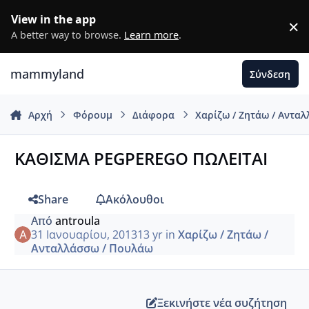
Μετάβαση σε περιεχόμενο
View in the app
×
D
A better way to browse.
Learn more
.
mammyland
Σύνδεση
Αρχή
Φόρουμ
Διάφορα
Χαρίζω / Ζητάω / Αντα
ΚΑΘΙΣΜΑ PEGPEREGO ΠΩΛΕΙΤΑΙ
Share
Ακόλουθοι
Από
antroula
31 Ιανουαρίου, 2013
13 yr
in
Χαρίζω / Ζητάω /
Ανταλλάσσω / Πουλάω
Ξεκινήστε νέα συζήτηση