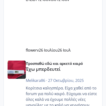
flowerv
26 Ιουλίου
26 Ιουλ
Έχω μπερδευτεί
Προσπαθώ εδώ και αρκετό καιρό
Έχω μπερδευτεί
Melikara86
·
27 Οκτωβρίου, 2025
Κορίτσια καλησπέρα. Είχα χαθεί από το
forum για πολύ καιρό. Εύχομαι να είστε
όλες καλά να έχουμε πολλές νέες
μανούλες με το καλό να γεννήσουν