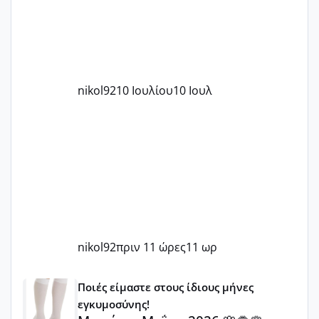
nikol92
10 Ιουλίου
10 Ιουλ
nikol92
πριν 11 ώρες
11 ωρ
Μωράκια Μαΐου 2026 🌸🌻🌹
Ποιές είμαστε στους ίδιους μήνες
εγκυμοσύνης!