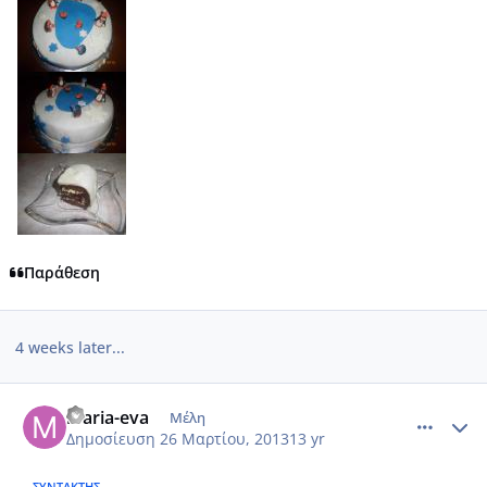
Παράθεση
4 weeks later...
comment_909551
Author stats
maria-eva
Μέλη
Δημοσίευση
26 Μαρτίου, 2013
13 yr
ΣΥΝΤΆΚΤΗΣ