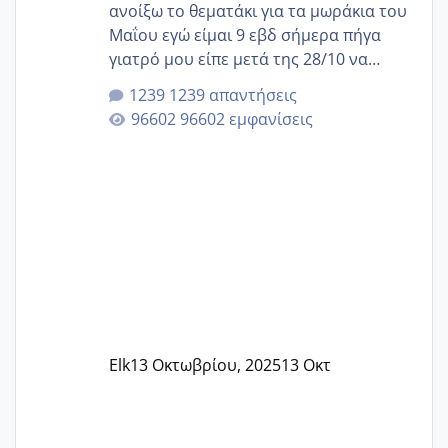
ανοίξω το θεματάκι για τα μωράκια του
Μαΐου εγώ είμαι 9 εβδ σήμερα πήγα
γιατρό μου είπε μετά της 28/10 να
κλείσω ραντεβού για την αυχενική είναι
1239 απαντήσεις
καμιά άλλη κοπέλα να γεννάει Μάιο ;;
96602 εμφανίσεις
Elk
13 Οκτωβρίου, 2025
13 Οκτ