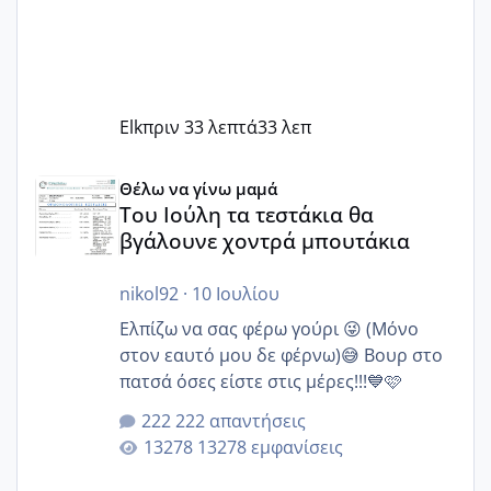
Elk
πριν 33 λεπτά
33 λεπ
Του Ιούλη τα τεστάκια θα βγάλουνε χοντρά μπουτάκια
Θέλω να γίνω μαμά
Του Ιούλη τα τεστάκια θα
βγάλουνε χοντρά μπουτάκια
nikol92
·
10 Ιουλίου
Ελπίζω να σας φέρω γούρι 😜 (Μόνο
στον εαυτό μου δε φέρνω)😅 Βουρ στο
πατσά όσες είστε στις μέρες!!!💙🩷
222 απαντήσεις
13278 εμφανίσεις