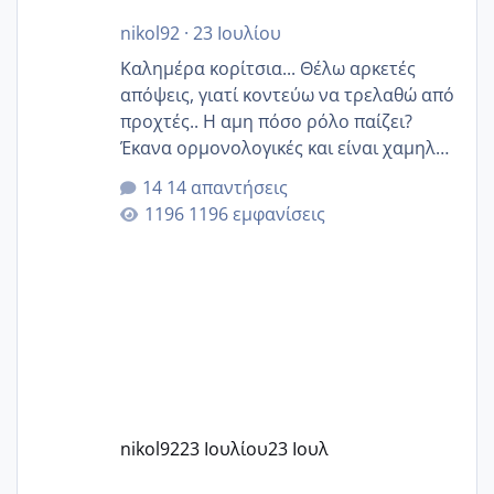
nikol92
·
23 Ιουλίου
Καλημέρα κορίτσια... Θέλω αρκετές
απόψεις, γιατί κοντεύω να τρελαθώ από
προχτές.. Η αμη πόσο ρόλο παίζει?
Έκανα ορμονολογικές και είναι χαμηλή
για την ηλικία μου.. Είχα ήδη μια
14 απαντήσεις
εγκυμοσύνη, που έπρεπε να τερματιστεί
1196 εμφανίσεις
στην 27η εβδομάδα και προσπαθώ 7
μήνες ήδη και αρχίζω να αγχώνομαι με
το 1,18... Είμαι 33.. Κάποια που να έμεινε
με χαμηλή άμη???
nikol92
23 Ιουλίου
23 Ιουλ