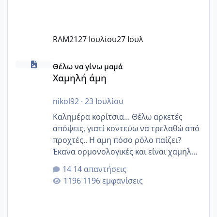
RAM21
27 Ιουλίου
27 Ιουλ
Χαμηλή άμη
Θέλω να γίνω μαμά
Χαμηλή άμη
nikol92
·
23 Ιουλίου
Καλημέρα κορίτσια... Θέλω αρκετές
απόψεις, γιατί κοντεύω να τρελαθώ από
προχτές.. Η αμη πόσο ρόλο παίζει?
Έκανα ορμονολογικές και είναι χαμηλή
για την ηλικία μου.. Είχα ήδη μια
14 απαντήσεις
εγκυμοσύνη, που έπρεπε να τερματιστεί
1196 εμφανίσεις
στην 27η εβδομάδα και προσπαθώ 7
μήνες ήδη και αρχίζω να αγχώνομαι με
το 1,18... Είμαι 33.. Κάποια που να έμεινε