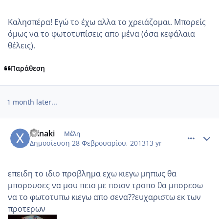
Καλησπέρα! Εγώ το έχω αλλα το χρειάζομαι. Μπορείς
όμως να το φωτοτυπίσεις απο μένα (όσα κεφάλαια
θέλεις).
Παράθεση
1 month later...
comment_906163
Author stats
xtinaki
Μέλη
Δημοσίευση
28 Φεβρουαρίου, 2013
13 yr
επειδη το ιδιο προβλημα εχω κιεγω μηπως θα
μπορουσες να μου πεισ με ποιον τροπο θα μπορεσω
να το φωτοτυπω κιεγω απο σενα??ευχαριστω εκ των
προτερων