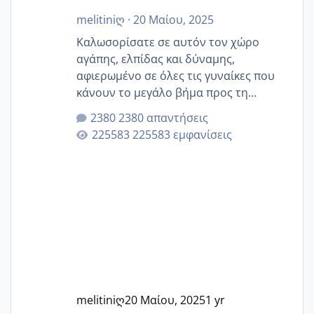
melitiniღ
·
20 Μαίου, 2025
Καλωσορίσατε σε αυτόν τον χώρο
αγάπης, ελπίδας και δύναμης,
αφιερωμένο σε όλες τις γυναίκες που
κάνουν το μεγάλο βήμα προς τη
μητρότητα μέσω εξωσωματικής το 2025.
2380 απαντήσεις
Εδώ θα μοιραστούμε αγωνίες, χαρές,
225583 εμφανίσεις
εμπειρίες και κάθε μικρή ή μεγάλη
στιγμή αυτού του ξεχωριστού ταξιδιού.
Καμία δεν είναι μόνη – όλες μαζί
μπορούμε να στηρίξουμε η μία την
άλλη, να δώσουμε κουράγιο στις
δύσκολες στιγμές και να γιορτάσουμε
τις μικρές και μεγάλες νίκες. Είτε είστε
στο στάδιο της προετοιμασίας, είτε
ετοιμάζεστε
melitiniღ
20 Μαίου, 2025
1 yr