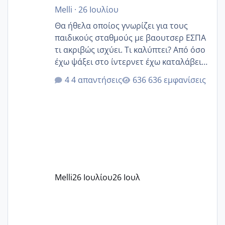
Melli
·
26 Ιουλίου
Θα ήθελα οποίος γνωρίζει για τους
παιδικούς σταθμούς με βαουτσερ ΕΣΠΑ
τι ακριβώς ισχύει. Τι καλύπτει? Από όσο
έχω ψάξει στο ίντερνετ έχω καταλάβει
ότι το βαουτσερ καλύπτει όλα τα
4 απαντήσεις
636 εμφανίσεις
δίδακτρα και τα τροφεια του ιδιωτικού
παιδικού σταθμού για όποιον το έχει
πάρει. Οι παιδικοί σταθμοί έχουν
υπογράψει σύμβαση με την ΕΕΤΑΑ ότι
δέχονται παιδιά με βαουτσερ και ότι
αυτό τα καλύπτει όλα εκτός από έξτρα
όπως σχολικό λεωφορείο κτλ. Είναι
παράνομο να χρεώνουν κάτι επιπλέον.
Melli
26 Ιουλίου
26 Ιουλ
Εγώ πήγα σε έναν ιδιωτικό παιδικό στ