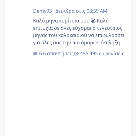
Demy93
·
Δευτέρα στις 08:39 AM
Καλό.μηνα κορίτσια μου 🥰 Καλή
επιτυχία σε όλες,εύχομαι ο τελευταίος
μήνας του καλοκαιριού να επιφυλάσσει
για όλες σας την πιο όμορφη έκπληξη 🧿
@Elk @Melikara86 @Παρασκευαιδου
6 απαντήσεις
495 εμφανίσεις
@Zenia z @melitiniღ @Christi.D.
@flowerv @Riaa @Ngsofia