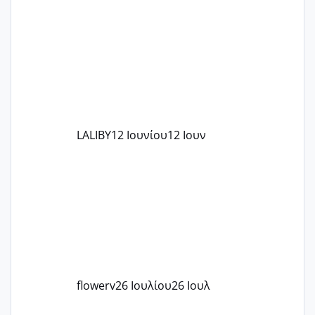
το θέμα δεν μου άρεσε καθο΄λου) και
στο γένεσις με τον πάντο
LALIBY
12 Ιουνίου
12 Ιουν
flowerv
26 Ιουλίου
26 Ιουλ
Έχω μπερδευτεί