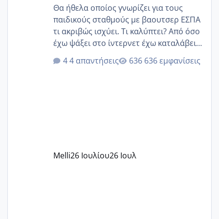
Θα ήθελα οποίος γνωρίζει για τους
παιδικούς σταθμούς με βαουτσερ ΕΣΠΑ
τι ακριβώς ισχύει. Τι καλύπτει? Από όσο
έχω ψάξει στο ίντερνετ έχω καταλάβει
ότι το βαουτσερ καλύπτει όλα τα
4 απαντήσεις
636 εμφανίσεις
δίδακτρα και τα τροφεια του ιδιωτικού
παιδικού σταθμού για όποιον το έχει
πάρει. Οι παιδικοί σταθμοί έχουν
υπογράψει σύμβαση με την ΕΕΤΑΑ ότι
δέχονται παιδιά με βαουτσερ και ότι
αυτό τα καλύπτει όλα εκτός από έξτρα
όπως σχολικό λεωφορείο κτλ. Είναι
παράνομο να χρεώνουν κάτι επιπλέον.
Melli
26 Ιουλίου
26 Ιουλ
Εγώ πήγα σε έναν ιδιωτικό παιδικό στ