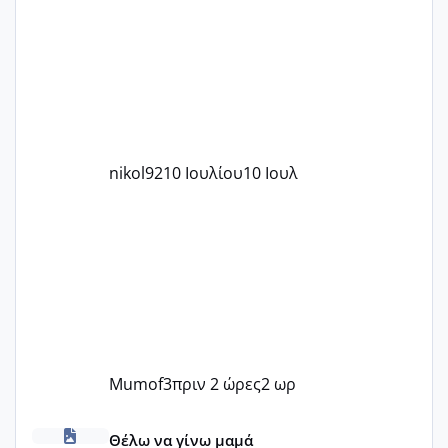
nikol92
10 Ιουλίου
10 Ιουλ
Mumof3
πριν 2 ώρες
2 ωρ
Πόσες είμαστε κοντά 40 και προσπαθούμε;;
Θέλω να γίνω μαμά