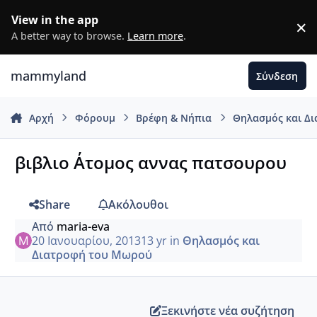
Μετάβαση σε περιεχόμενο
View in the app
×
D
A better way to browse.
Learn more
.
mammyland
Σύνδεση
Αρχή
Φόρουμ
Βρέφη & Νήπια
Θηλασμός και Δ
βιβλιο Α΄τομος αννας πατσουρου
Share
Ακόλουθοι
Από
maria-eva
20 Ιανουαρίου, 2013
13 yr
in
Θηλασμός και
Διατροφή του Μωρού
Ξεκινήστε νέα συζήτηση