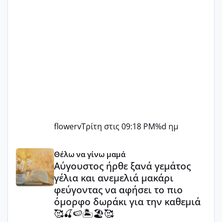
flowerv
Τρίτη στις 09:18 PM
%d ημ
Αύγουστος ήρθε ξανά γεμάτος γέλια και ανεμελιά μακάρι 
Θέλω να γίνω μαμά
Αύγουστος ήρθε ξανά γεμάτος
γέλια και ανεμελιά μακάρι
φεύγοντας να αφήσει το πιο
όμορφο δωράκι για την καθεμιά
🥰🍒🍉🏝️🏖️🥰