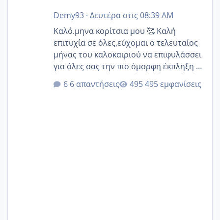
Demy93
·
Δευτέρα στις 08:39 AM
Καλό.μηνα κορίτσια μου 🥰 Καλή
επιτυχία σε όλες,εύχομαι ο τελευταίος
μήνας του καλοκαιριού να επιφυλάσσει
για όλες σας την πιο όμορφη έκπληξη 🧿
@Elk @Melikara86 @Παρασκευαιδου
6 απαντήσεις
495 εμφανίσεις
@Zenia z @melitiniღ @Christi.D.
@flowerv @Riaa @Ngsofia