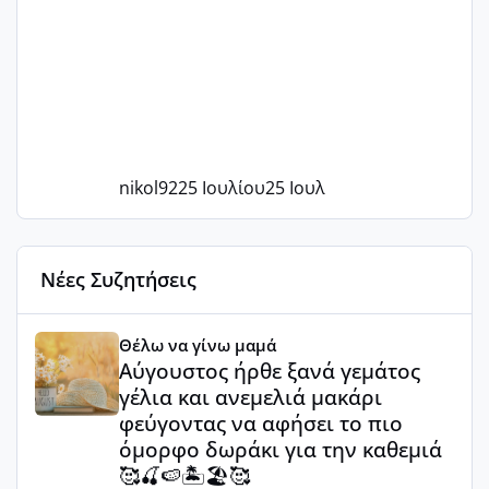
nikol92
25 Ιουλίου
25 Ιουλ
Νέες Συζητήσεις
Αύγουστος ήρθε ξανά γεμάτος γέλια και ανεμελιά μακάρι 
Θέλω να γίνω μαμά
Αύγουστος ήρθε ξανά γεμάτος
γέλια και ανεμελιά μακάρι
φεύγοντας να αφήσει το πιο
όμορφο δωράκι για την καθεμιά
🥰🍒🍉🏝️🏖️🥰