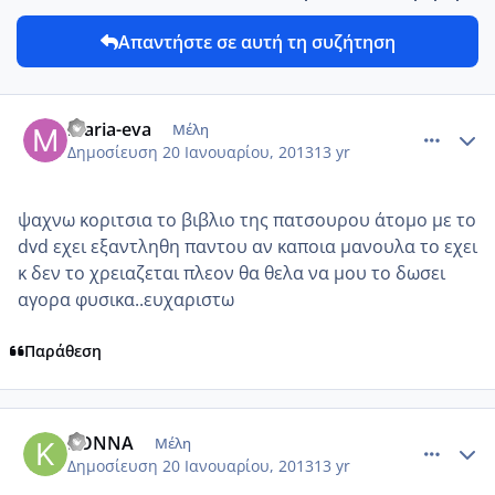
Απαντήστε σε αυτή τη συζήτηση
comment_900192
Author stats
maria-eva
Μέλη
Δημοσίευση
20 Ιανουαρίου, 2013
13 yr
ψαχνω κοριτσια το βιβλιο της πατσουρου α΄τομο με το
dvd εχει εξαντληθη παντου αν καποια μανουλα το εχει
κ δεν το χρειαζεται πλεον θα θελα να μου το δωσει
αγορα φυσικα..ευχαριστω
Παράθεση
comment_900203
Author stats
KONNA
Μέλη
Δημοσίευση
20 Ιανουαρίου, 2013
13 yr