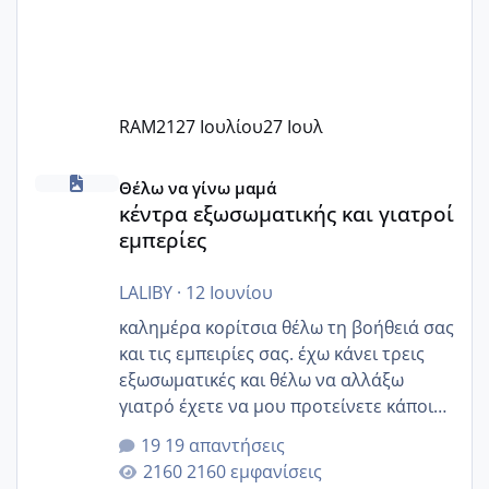
RAM21
27 Ιουλίου
27 Ιουλ
κέντρα εξωσωματικής και γιατροί εμπερίες
Θέλω να γίνω μαμά
κέντρα εξωσωματικής και γιατροί
εμπερίες
LALIBY
·
12 Ιουνίου
καλημέρα κορίτσια θέλω τη βοήθειά σας
και τις εμπειρίες σας. έχω κάνει τρεις
εξωσωματικές και θέλω να αλλάξω
γιατρό έχετε να μου προτείνετε κάποιον
που μείνατε ευχαριστημένες και είχατε
19 απαντήσεις
επιιτυχία? έκανα στο υγεία με τον
2160 εμφανίσεις
ζερβομανωλάκη (δεν το εψαξε καθόλου