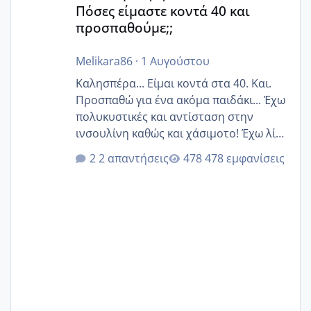
Πόσες είμαστε κοντά 40 και
προσπαθούμε;;
Melikara86
·
1 Αυγούστου
Καλησπέρα... Είμαι κοντά στα 40. Και.
Προσπαθώ για ένα ακόμα παιδάκι... Έχω
πολυκυστικές και αντίσταση στην
ινσουλίνη καθώς και χάσιμοτο! Έχω λίγα
κιλά παραπάνω και όσο κ αν προσπαθώ
2 απαντήσεις
478 εμφανίσεις
δεν χάνω εύκολα! Προσπαθώ για ακόμη
ένα παιδί εδώ και 1,5 χρόνο! Θέλετε να
γράψετε όσες κοπέλες είστε σε
παρόμοια φάση;; Αυτή την στιγμή έχω
δύο χαμένους κύκλους δεν έχω έρθει
περίοδο αυτό τον μήνα περίμενα 20 δεν
ήρθα απλά είδα λίγα ροζ έκανα υπέρηχο
την επομενη μέρα και το ενδομήτριό
ήταν 11,1 χιλιοστά πολύ κα