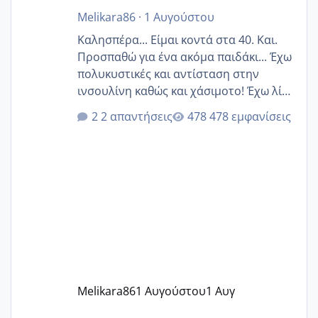
Melikara86
·
1 Αυγούστου
Καλησπέρα... Είμαι κοντά στα 40. Και.
Προσπαθώ για ένα ακόμα παιδάκι... Έχω
πολυκυστικές και αντίσταση στην
ινσουλίνη καθώς και χάσιμοτο! Έχω λίγα
κιλά παραπάνω και όσο κ αν προσπαθώ
2 απαντήσεις
478 εμφανίσεις
δεν χάνω εύκολα! Προσπαθώ για ακόμη
ένα παιδί εδώ και 1,5 χρόνο! Θέλετε να
γράψετε όσες κοπέλες είστε σε
παρόμοια φάση;; Αυτή την στιγμή έχω
δύο χαμένους κύκλους δεν έχω έρθει
περίοδο αυτό τον μήνα περίμενα 20 δεν
ήρθα απλά είδα λίγα ροζ έκανα υπέρηχο
την επομενη μέρα και το ενδομήτριό
ήταν 11,1 χιλιοστά πολύ κα
Melikara86
1 Αυγούστου
1 Αυγ