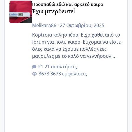
Προσπαθώ εδώ και αρκετό καιρό
Έχω μπερδευτεί
Melikara86
·
27 Οκτωβρίου, 2025
Κορίτσια καλησπέρα. Είχα χαθεί από το
forum για πολύ καιρό. Εύχομαι να είστε
όλες καλά να έχουμε πολλές νέες
μανούλες με το καλό να γεννήσουν
αυτές που ήδη περιμένουν. Να πάρουν
21 απαντήσεις
γερα μωράκια στην αγκαλίτσα τους
3673 εμφανίσεις
🙏🏼🙏🏼 Ας πάμε λοιπόν στο θέμα μου.
Τελευταία περίοδο 25 σεπτεμβρίου
Εδώ και τέσσερις πέντε μέρες νιώθω
αρρωστη δεν έχω κουράγιο για τίποτα
πονάει πολύ το στήθος μου και τα δύο
και βάζω θερμόμετρο και έχω συνεχώς
37 με 37, 3 Έτσι λοιπόν είπα να κάνω
ένα τεστ την παρασ