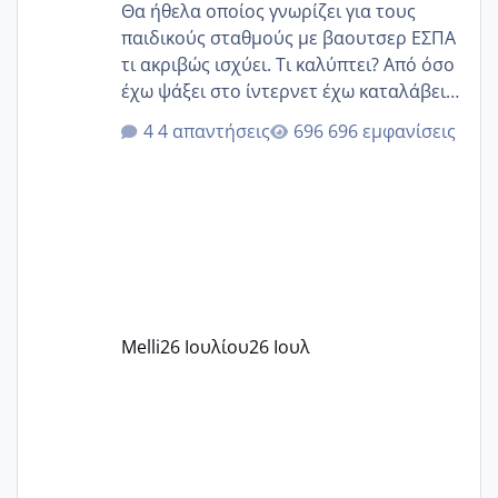
Θα ήθελα οποίος γνωρίζει για τους
παιδικούς σταθμούς με βαουτσερ ΕΣΠΑ
τι ακριβώς ισχύει. Τι καλύπτει? Από όσο
έχω ψάξει στο ίντερνετ έχω καταλάβει
ότι το βαουτσερ καλύπτει όλα τα
4 απαντήσεις
696 εμφανίσεις
δίδακτρα και τα τροφεια του ιδιωτικού
παιδικού σταθμού για όποιον το έχει
πάρει. Οι παιδικοί σταθμοί έχουν
υπογράψει σύμβαση με την ΕΕΤΑΑ ότι
δέχονται παιδιά με βαουτσερ και ότι
αυτό τα καλύπτει όλα εκτός από έξτρα
όπως σχολικό λεωφορείο κτλ. Είναι
παράνομο να χρεώνουν κάτι επιπλέον.
Melli
26 Ιουλίου
26 Ιουλ
Εγώ πήγα σε έναν ιδιωτικό παιδικό στ