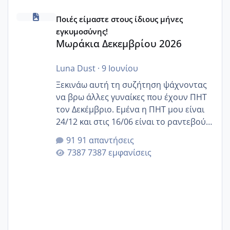
Μωράκια Δεκεμβρίου 2026
Ποιές είμαστε στους ίδιους μήνες
εγκυμοσύνης!
Μωράκια Δεκεμβρίου 2026
Luna Dust
·
9 Ιουνίου
Ξεκινάω αυτή τη συζήτηση ψάχνοντας
να βρω άλλες γυναίκες που έχουν ΠΗΤ
τον Δεκέμβριο. Εμένα η ΠΗΤ μου είναι
24/12 και στις 16/06 είναι το ραντεβού
της αυχενικής διαφάνειας. Έχω αρκετό
91 απαντήσεις
άγχος και οι μέρες δεν φαίνεται να
7387 εμφανίσεις
περνάνε με τίποτα.