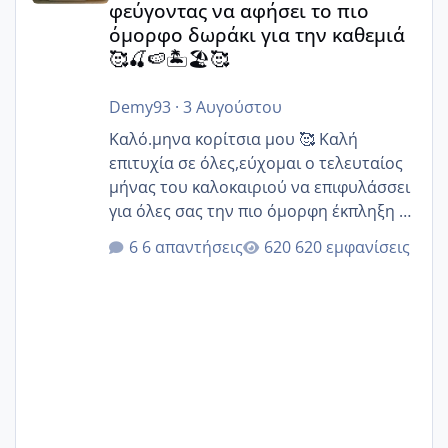
φεύγοντας να αφήσει το πιο
όμορφο δωράκι για την καθεμιά
🥰🍒🍉🏝️🏖️🥰
Demy93
·
3 Αυγούστου
Καλό.μηνα κορίτσια μου 🥰 Καλή
επιτυχία σε όλες,εύχομαι ο τελευταίος
μήνας του καλοκαιριού να επιφυλάσσει
για όλες σας την πιο όμορφη έκπληξη 🧿
@Elk @Melikara86 @Παρασκευαιδου
6 απαντήσεις
620 εμφανίσεις
@Zenia z @melitiniღ @Christi.D.
@flowerv @Riaa @Ngsofia