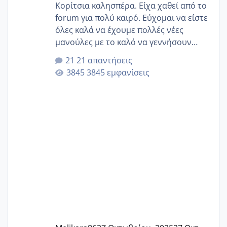
Κορίτσια καλησπέρα. Είχα χαθεί από το
forum για πολύ καιρό. Εύχομαι να είστε
όλες καλά να έχουμε πολλές νέες
μανούλες με το καλό να γεννήσουν
αυτές που ήδη περιμένουν. Να πάρουν
21 απαντήσεις
γερα μωράκια στην αγκαλίτσα τους
3845 εμφανίσεις
🙏🏼🙏🏼 Ας πάμε λοιπόν στο θέμα μου.
Τελευταία περίοδο 25 σεπτεμβρίου
Εδώ και τέσσερις πέντε μέρες νιώθω
αρρωστη δεν έχω κουράγιο για τίποτα
πονάει πολύ το στήθος μου και τα δύο
και βάζω θερμόμετρο και έχω συνεχώς
37 με 37, 3 Έτσι λοιπόν είπα να κάνω
ένα τεστ την παρασ