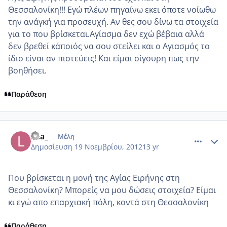
Θεσσαλονίκη!!! Εγώ πλέων πηγαίνω εκει όποτε νοίωθω
την ανάγκή για προσευχή. Αν θες σου δίνω τα στοιχεία
για το που βρίσκεται.Αγίασμα δεν εχώ βέβαια αλλά
δεν βρεθεί κάποιός να σου στείλει και ο Αγιασμός το
ίδιο είναι αν πιστεύεις! Και είμαι σίγουρη πως την
βοηθήσει.
Παράθεση
comment_892238
Author stats
lina_
Μέλη
Δημοσίευση
19 Νοεμβρίου, 2012
13 yr
Που βρίσκεται η μονή της Αγίας Ειρήνης στη
Θεσσαλονίκη? Μπορείς να μου δώσεις στοιχεία? Είμαι
κι εγώ απο επαρχιακή πόλη, κοντά στη Θεσσαλονίκη
Παράθεση