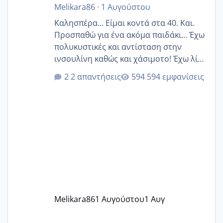
Melikara86
·
1 Αυγούστου
Καλησπέρα... Είμαι κοντά στα 40. Και.
Προσπαθώ για ένα ακόμα παιδάκι... Έχω
πολυκυστικές και αντίσταση στην
ινσουλίνη καθώς και χάσιμοτο! Έχω λίγα
κιλά παραπάνω και όσο κ αν προσπαθώ
2 απαντήσεις
594 εμφανίσεις
δεν χάνω εύκολα! Προσπαθώ για ακόμη
ένα παιδί εδώ και 1,5 χρόνο! Θέλετε να
γράψετε όσες κοπέλες είστε σε
παρόμοια φάση;; Αυτή την στιγμή έχω
δύο χαμένους κύκλους δεν έχω έρθει
περίοδο αυτό τον μήνα περίμενα 20 δεν
ήρθα απλά είδα λίγα ροζ έκανα υπέρηχο
την επομενη μέρα και το ενδομήτριό
ήταν 11,1 χιλιοστά πολύ κα
Melikara86
1 Αυγούστου
1 Αυγ