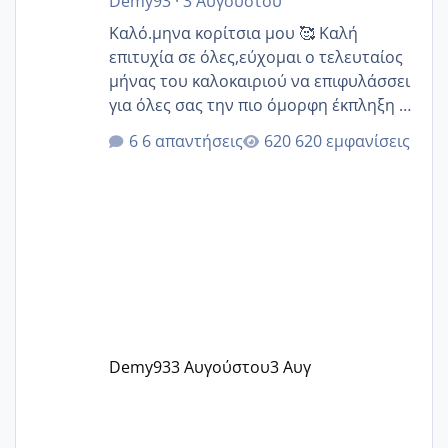
Demy93
·
3 Αυγούστου
Καλό.μηνα κορίτσια μου 🥰 Καλή
επιτυχία σε όλες,εύχομαι ο τελευταίος
μήνας του καλοκαιριού να επιφυλάσσει
για όλες σας την πιο όμορφη έκπληξη 🧿
@Elk @Melikara86 @Παρασκευαιδου
6 απαντήσεις
620 εμφανίσεις
@Zenia z @melitiniღ @Christi.D.
@flowerv @Riaa @Ngsofia
Demy93
3 Αυγούστου
3 Αυγ