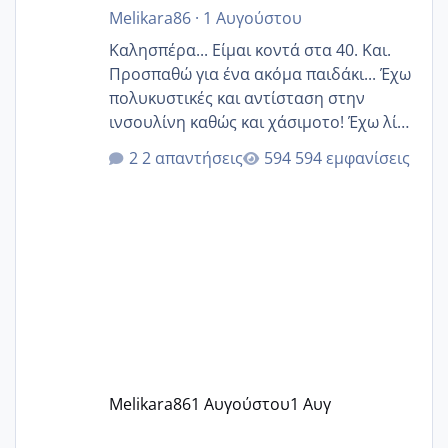
Melikara86
·
1 Αυγούστου
Καλησπέρα... Είμαι κοντά στα 40. Και.
Προσπαθώ για ένα ακόμα παιδάκι... Έχω
πολυκυστικές και αντίσταση στην
ινσουλίνη καθώς και χάσιμοτο! Έχω λίγα
κιλά παραπάνω και όσο κ αν προσπαθώ
2 απαντήσεις
594 εμφανίσεις
δεν χάνω εύκολα! Προσπαθώ για ακόμη
ένα παιδί εδώ και 1,5 χρόνο! Θέλετε να
γράψετε όσες κοπέλες είστε σε
παρόμοια φάση;; Αυτή την στιγμή έχω
δύο χαμένους κύκλους δεν έχω έρθει
περίοδο αυτό τον μήνα περίμενα 20 δεν
ήρθα απλά είδα λίγα ροζ έκανα υπέρηχο
την επομενη μέρα και το ενδομήτριό
ήταν 11,1 χιλιοστά πολύ κα
Melikara86
1 Αυγούστου
1 Αυγ