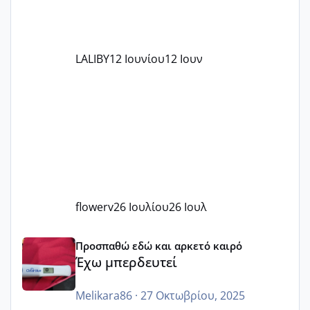
LALIBY
12 Ιουνίου
12 Ιουν
flowerv
26 Ιουλίου
26 Ιουλ
Έχω μπερδευτεί
Προσπαθώ εδώ και αρκετό καιρό
Έχω μπερδευτεί
Melikara86
·
27 Οκτωβρίου, 2025