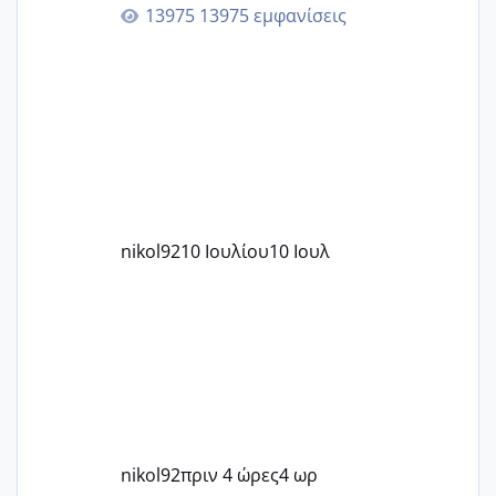
13975 εμφανίσεις
nikol92
10 Ιουλίου
10 Ιουλ
nikol92
πριν 4 ώρες
4 ωρ