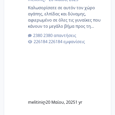
Καλωσορίσατε σε αυτόν τον χώρο
αγάπης, ελπίδας και δύναμης,
αφιερωμένο σε όλες τις γυναίκες που
κάνουν το μεγάλο βήμα προς τη
μητρότητα μέσω εξωσωματικής το 2025.
2380 απαντήσεις
Εδώ θα μοιραστούμε αγωνίες, χαρές,
226184 εμφανίσεις
εμπειρίες και κάθε μικρή ή μεγάλη
στιγμή αυτού του ξεχωριστού ταξιδιού.
Καμία δεν είναι μόνη – όλες μαζί
μπορούμε να στηρίξουμε η μία την
άλλη, να δώσουμε κουράγιο στις
δύσκολες στιγμές και να γιορτάσουμε
τις μικρές και μεγάλες νίκες. Είτε είστε
στο στάδιο της προετοιμασίας, είτε
ετοιμάζεστε
melitiniღ
20 Μαίου, 2025
1 yr