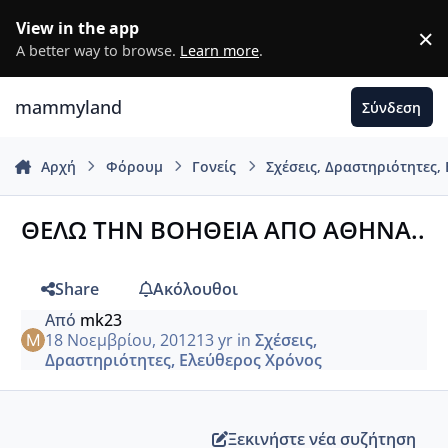
Μετάβαση σε περιεχόμενο
View in the app
×
D
A better way to browse.
Learn more
.
mammyland
Σύνδεση
Αρχή
Φόρουμ
Γονείς
Σχέσεις, Δραστηριότητες,
ΘΕΛΩ ΤΗΝ ΒΟΗΘΕΙΑ ΑΠΟ ΑΘΗΝΑ..
Share
Ακόλουθοι
Από
mk23
18 Νοεμβρίου, 2012
13 yr
in
Σχέσεις,
Δραστηριότητες, Ελεύθερος Χρόνος
Ξεκινήστε νέα συζήτηση