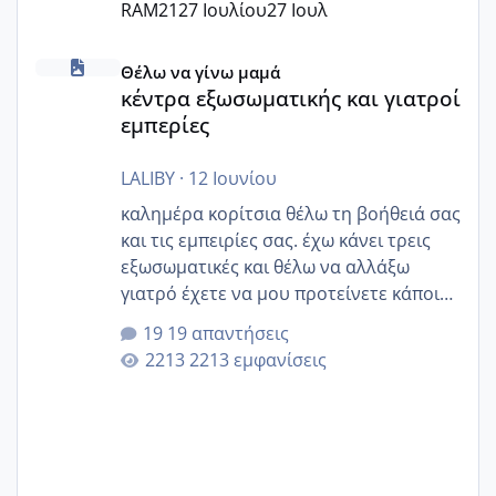
RAM21
27 Ιουλίου
27 Ιουλ
κέντρα εξωσωματικής και γιατροί εμπερίες
Θέλω να γίνω μαμά
κέντρα εξωσωματικής και γιατροί
εμπερίες
LALIBY
·
12 Ιουνίου
καλημέρα κορίτσια θέλω τη βοήθειά σας
και τις εμπειρίες σας. έχω κάνει τρεις
εξωσωματικές και θέλω να αλλάξω
γιατρό έχετε να μου προτείνετε κάποιον
που μείνατε ευχαριστημένες και είχατε
19 απαντήσεις
επιιτυχία? έκανα στο υγεία με τον
2213 εμφανίσεις
ζερβομανωλάκη (δεν το εψαξε καθόλου
το θέμα δεν μου άρεσε καθο΄λου) και
στο γένεσις με τον πάντο