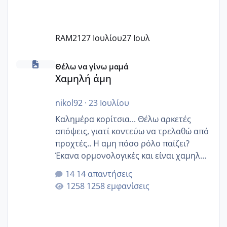
RAM21
27 Ιουλίου
27 Ιουλ
Χαμηλή άμη
Θέλω να γίνω μαμά
Χαμηλή άμη
nikol92
·
23 Ιουλίου
Καλημέρα κορίτσια... Θέλω αρκετές
απόψεις, γιατί κοντεύω να τρελαθώ από
προχτές.. Η αμη πόσο ρόλο παίζει?
Έκανα ορμονολογικές και είναι χαμηλή
για την ηλικία μου.. Είχα ήδη μια
14 απαντήσεις
εγκυμοσύνη, που έπρεπε να τερματιστεί
1258 εμφανίσεις
στην 27η εβδομάδα και προσπαθώ 7
μήνες ήδη και αρχίζω να αγχώνομαι με
το 1,18... Είμαι 33.. Κάποια που να έμεινε