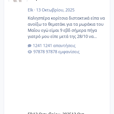
Elk
·
13 Οκτωβρίου, 2025
Καλησπέρα κορίτσια διστακτικά είπα να
ανοίξω το θεματάκι για τα μωράκια του
Μαΐου εγώ είμαι 9 εβδ σήμερα πήγα
γιατρό μου είπε μετά της 28/10 να
κλείσω ραντεβού για την αυχενική είναι
1241 απαντήσεις
καμιά άλλη κοπέλα να γεννάει Μάιο ;;
97878 εμφανίσεις