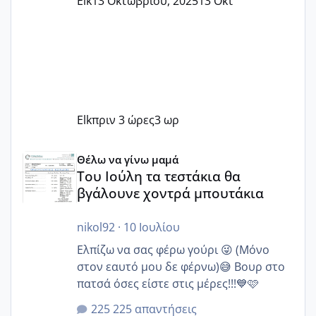
Elk
13 Οκτωβρίου, 2025
13 Οκτ
Elk
πριν 3 ώρες
3 ωρ
Του Ιούλη τα τεστάκια θα βγάλουνε χοντρά μπουτάκια
Θέλω να γίνω μαμά
Του Ιούλη τα τεστάκια θα
βγάλουνε χοντρά μπουτάκια
nikol92
·
10 Ιουλίου
Ελπίζω να σας φέρω γούρι 😜 (Μόνο
στον εαυτό μου δε φέρνω)😅 Βουρ στο
πατσά όσες είστε στις μέρες!!!💙🩷
225 απαντήσεις