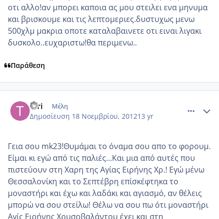
οτι αλλο!αν μπορει καποια ας μου στειλει ενα μηνυμα
και βρισκουμε και τις λεπτομεριες.δυστυχως μενω
500χλμ μακρια οποτε καταλαβαινετε οτι ειναι λιγακι
δυσκολο..ευχαριστω!θα περιμενω..
Παράθεση
comment_892197
Author stats
teri
Μέλη
Δημοσίευση
18 Νοεμβρίου, 2012
13 yr
Γεια σου mk23!Θυμάμαι το όναμα σου απο το φορουμ.
Είμαι κι εγώ από τις παλιές...Και μια από αυτές που
πιστεύουν στη Χαρη της Αγίας Ειρήνης Χρ.! Εγώ μένω
Θεσσαλονίκη και το Σεπτέβρη επίσκέφτηκα το
μοναστήρι και έχω και λαδάκι και αγιασμό, αν θέλεις
μπορώ να σου στείλω! Θέλω να σου πω ότι μοναστήρι
Αγίς Ειρήνης Χρυσοβαλάντου έχει και στη