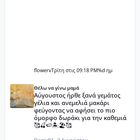
flowerv
Τρίτη στις 09:18 PM
%d ημ
Αύγουστος ήρθε ξανά γεμάτος γέλια και ανεμελιά μακάρι 
Θέλω να γίνω μαμά
Αύγουστος ήρθε ξανά γεμάτος
γέλια και ανεμελιά μακάρι
φεύγοντας να αφήσει το πιο
όμορφο δωράκι για την καθεμιά
🥰🍒🍉🏝️🏖️🥰