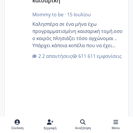
καισαρική
Mommy to be
·
15 Ιουλίου
Καλησπέρα σε ένα μήνα έχω
προγραμματισμένη καισαρική τομή.οσο
ο καιρός πλησιάζει τόσο αγχώνομαι ..
Υπάρχει κάποια κοπέλα που να έχει
παρόμοιο ιστορικό να μας πει την
2 απαντήσεις
611 εμφανίσεις
εμπειρία της;Να σημειώσω είναι η
δεύτερη εγκυμοσύνη μου και καισαρική
στην πρώτη είχα κάνει ολική νάρκωση
..βέβαια δεν είχα κανένα άγχος και
στρες ήταν επιλογή για ιατρικούς
λόγους της δεδομένης στιγμής.
Σύνδεση
Εγγραφή
Αναζήτηση
Menu