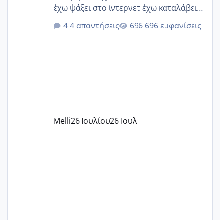
έχω ψάξει στο ίντερνετ έχω καταλάβει
ότι το βαουτσερ καλύπτει όλα τα
4 απαντήσεις
696 εμφανίσεις
δίδακτρα και τα τροφεια του ιδιωτικού
παιδικού σταθμού για όποιον το έχει
πάρει. Οι παιδικοί σταθμοί έχουν
υπογράψει σύμβαση με την ΕΕΤΑΑ ότι
δέχονται παιδιά με βαουτσερ και ότι
αυτό τα καλύπτει όλα εκτός από έξτρα
όπως σχολικό λεωφορείο κτλ. Είναι
παράνομο να χρεώνουν κάτι επιπλέον.
Melli
26 Ιουλίου
26 Ιουλ
Εγώ πήγα σε έναν ιδιωτικό παιδικό στ