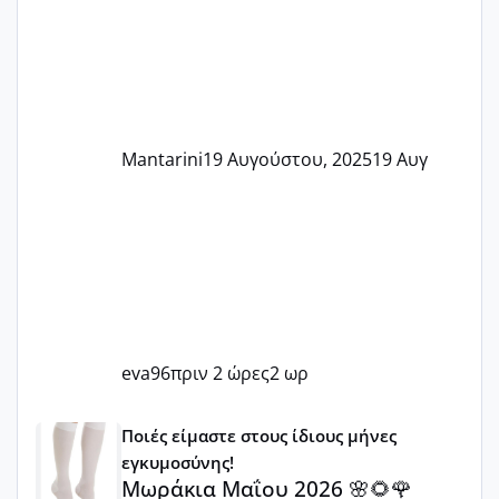
Mantarini
19 Αυγούστου, 2025
19 Αυγ
eva96
πριν 2 ώρες
2 ωρ
Μωράκια Μαΐου 2026 🌸🌻🌹
Ποιές είμαστε στους ίδιους μήνες
εγκυμοσύνης!
Μωράκια Μαΐου 2026 🌸🌻🌹