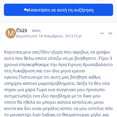
Απαντήστε σε αυτή τη συζήτηση
comment_892140
Author stats
mk23
Μέλη
Δημοσίευση
18 Νοεμβρίου, 2012
13 yr
Κοριτσια,γεια σας!!!δεν ηξερα που ακριβως να γραψω
αυτο που θελω οποτε ελπιζω να με βοηθησετε..!Πριν 3
χρονια επισκεφθηκαμε την Αγια Ειρηνη Χρυσοβαλαντο
στη Λυκοβρυση και τον ιδιο μηνα εμεινα
εγκυος.Πιστευουμε οτι αυτη μας βοηθησε καθως
υπηρχαν καποια μικροπροβληματα..!Δοξα το θεο ολα
πηγαν μια χαρα.Τωρα ενα συγγενικο μου προσωπο
αντιμετωπιζει ενα ιδιο προβλημα με το δικο μου
οποτε θα ηθελα αν μπορει καποια κοπελα,αν μενει
κοντα και δεν ειναι μεγαλος κοπος να μου εστελνε απο
το μοναστηρι λιγο λαδακι,το θαυματουργο μηλο..και