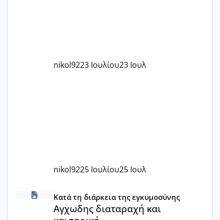
με χαμηλή άμη???
nikol92
23 Ιουλίου
23 Ιουλ
nikol92
25 Ιουλίου
25 Ιουλ
Αγχωδης διαταραχή και καισαρική
Κατά τη διάρκεια της εγκυμοσύνης
Αγχωδης διαταραχή και