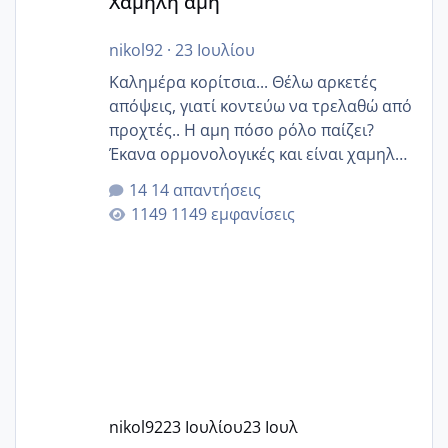
Χαμηλή άμη
nikol92
·
23 Ιουλίου
Καλημέρα κορίτσια... Θέλω αρκετές
απόψεις, γιατί κοντεύω να τρελαθώ από
προχτές.. Η αμη πόσο ρόλο παίζει?
Έκανα ορμονολογικές και είναι χαμηλή
για την ηλικία μου.. Είχα ήδη μια
14 απαντήσεις
εγκυμοσύνη, που έπρεπε να τερματιστεί
1149 εμφανίσεις
στην 27η εβδομάδα και προσπαθώ 7
μήνες ήδη και αρχίζω να αγχώνομαι με
το 1,18... Είμαι 33.. Κάποια που να έμεινε
με χαμηλή άμη???
nikol92
23 Ιουλίου
23 Ιουλ