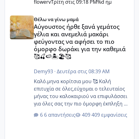
flowerv
Τρίτη στις 09:18 PM
%d ημ
Αύγουστος ήρθε ξανά γεμάτος γέλια και ανεμελιά μακάρι 
Θέλω να γίνω μαμά
Αύγουστος ήρθε ξανά γεμάτος
γέλια και ανεμελιά μακάρι
φεύγοντας να αφήσει το πιο
όμορφο δωράκι για την καθεμιά
🥰🍒🍉🏝️🏖️🥰
Demy93
·
Δευτέρα στις 08:39 AM
Καλό.μηνα κορίτσια μου 🥰 Καλή
επιτυχία σε όλες,εύχομαι ο τελευταίος
μήνας του καλοκαιριού να επιφυλάσσει
για όλες σας την πιο όμορφη έκπληξη 🧿
@Elk @Melikara86 @Παρασκευαιδου
6 απαντήσεις
409 εμφανίσεις
@Zenia z @melitiniღ @Christi.D.
@flowerv @Riaa @Ngsofia