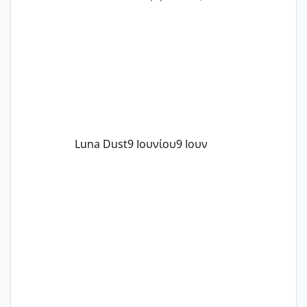
περνάνε με τίποτα.
Luna Dust
9 Ιουνίου
9 Ιουν