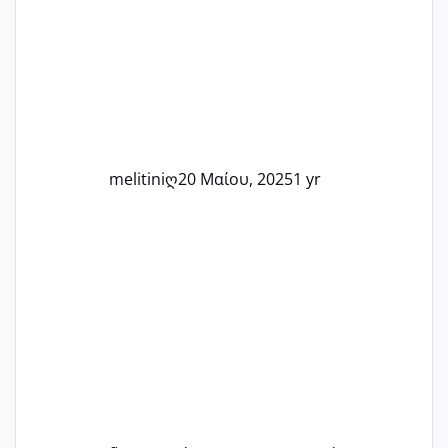
Καμία δεν είναι μόνη – όλες μαζί
μπορούμε να στηρίξουμε η μία την
άλλη, να δώσουμε κουράγιο στις
δύσκολες στιγμές και να γιορτάσουμε
τις μικρές και μεγάλες νίκες. Είτε είστε
στο στάδιο της προετοιμασίας, είτε
ετοιμάζεστε
melitiniღ
20 Μαίου, 2025
1 yr