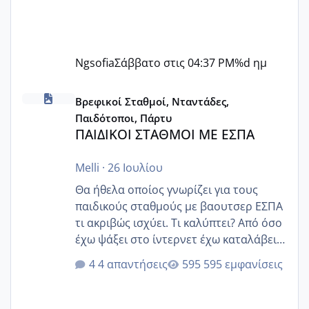
Ngsofia
Σάββατο στις 04:37 PM
%d ημ
ΠΑΙΔΙΚΟΙ ΣΤΑΘΜΟΙ ΜΕ ΕΣΠΑ
Βρεφικοί Σταθμοί, Νταντάδες,
Παιδότοποι, Πάρτυ
ΠΑΙΔΙΚΟΙ ΣΤΑΘΜΟΙ ΜΕ ΕΣΠΑ
Melli
·
26 Ιουλίου
Θα ήθελα οποίος γνωρίζει για τους
παιδικούς σταθμούς με βαουτσερ ΕΣΠΑ
τι ακριβώς ισχύει. Τι καλύπτει? Από όσο
έχω ψάξει στο ίντερνετ έχω καταλάβει
ότι το βαουτσερ καλύπτει όλα τα
4 απαντήσεις
595 εμφανίσεις
δίδακτρα και τα τροφεια του ιδιωτικού
παιδικού σταθμού για όποιον το έχει
πάρει. Οι παιδικοί σταθμοί έχουν