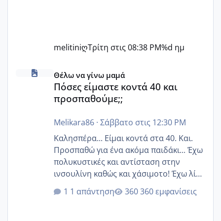
melitiniღ
Τρίτη στις 08:38 PM
%d ημ
Πόσες είμαστε κοντά 40 και προσπαθούμε;;
Θέλω να γίνω μαμά
Πόσες είμαστε κοντά 40 και
προσπαθούμε;;
Melikara86
·
Σάββατο στις 12:30 PM
Καλησπέρα... Είμαι κοντά στα 40. Και.
Προσπαθώ για ένα ακόμα παιδάκι... Έχω
πολυκυστικές και αντίσταση στην
ινσουλίνη καθώς και χάσιμοτο! Έχω λίγα
κιλά παραπάνω και όσο κ αν προσπαθώ
1 απάντηση
360 εμφανίσεις
δεν χάνω εύκολα! Προσπαθώ για ακόμη
ένα παιδί εδώ και 1,5 χρόνο! Θέλετε να