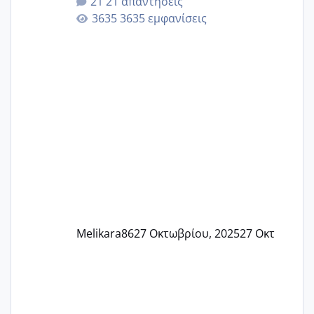
21 απαντήσεις
γερα μωράκια στην αγκαλίτσα τους
3635 εμφανίσεις
🙏🏼🙏🏼 Ας πάμε λοιπόν στο θέμα μου.
Τελευταία περίοδο 25 σεπτεμβρίου
Εδώ και τέσσερις πέντε μέρες νιώθω
αρρωστη δεν έχω κουράγιο για τίποτα
πονάει πολύ το στήθος μου και τα δύο
και βάζω θερμόμετρο και έχω συνεχώς
37 με 37, 3 Έτσι λοιπόν είπα να κάνω
ένα τεστ την παρασ
Melikara86
27 Οκτωβρίου, 2025
27 Οκτ