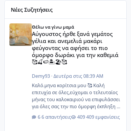
Νέες Συζητήσεις
Αύγουστος ήρθε ξανά γεμάτος γέλια και ανεμελιά μακάρι 
Θέλω να γίνω μαμά
Αύγουστος ήρθε ξανά γεμάτος
γέλια και ανεμελιά μακάρι
φεύγοντας να αφήσει το πιο
όμορφο δωράκι για την καθεμιά
🥰🍒🍉🏝️🏖️🥰
Demy93
·
Δευτέρα στις 08:39 AM
Καλό.μηνα κορίτσια μου 🥰 Καλή
επιτυχία σε όλες,εύχομαι ο τελευταίος
μήνας του καλοκαιριού να επιφυλάσσει
για όλες σας την πιο όμορφη έκπληξη 🧿
@Elk @Melikara86 @Παρασκευαιδου
6 απαντήσεις
409 εμφανίσεις
@Zenia z @melitiniღ @Christi.D.
@flowerv @Riaa @Ngsofia