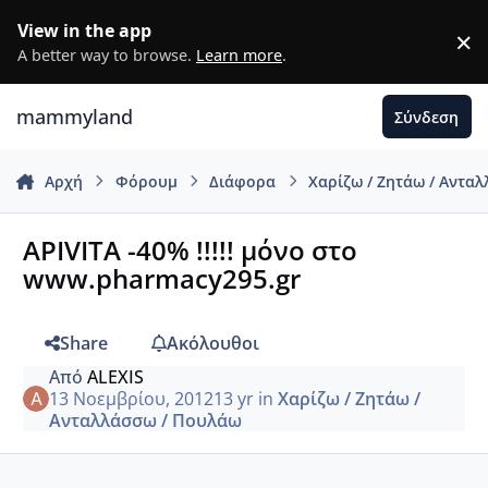
Μετάβαση σε περιεχόμενο
View in the app
×
D
A better way to browse.
Learn more
.
mammyland
Σύνδεση
Αρχή
Φόρουμ
Διάφορα
Χαρίζω / Ζητάω / Αντα
APIVITA -40% !!!!! μόνο στο
www.pharmacy295.gr
Share
Ακόλουθοι
Από
ALEXIS
13 Νοεμβρίου, 2012
13 yr
in
Χαρίζω / Ζητάω /
Ανταλλάσσω / Πουλάω