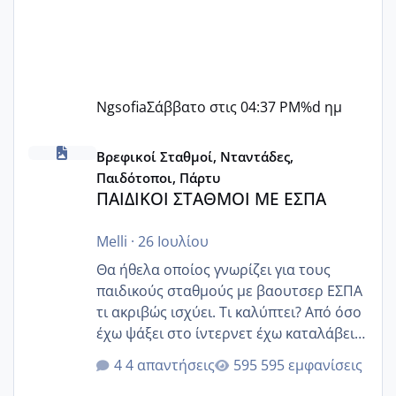
Ngsofia
Σάββατο στις 04:37 PM
%d ημ
ΠΑΙΔΙΚΟΙ ΣΤΑΘΜΟΙ ΜΕ ΕΣΠΑ
Βρεφικοί Σταθμοί, Νταντάδες,
Παιδότοποι, Πάρτυ
ΠΑΙΔΙΚΟΙ ΣΤΑΘΜΟΙ ΜΕ ΕΣΠΑ
Melli
·
26 Ιουλίου
Θα ήθελα οποίος γνωρίζει για τους
παιδικούς σταθμούς με βαουτσερ ΕΣΠΑ
τι ακριβώς ισχύει. Τι καλύπτει? Από όσο
έχω ψάξει στο ίντερνετ έχω καταλάβει
ότι το βαουτσερ καλύπτει όλα τα
4 απαντήσεις
595 εμφανίσεις
δίδακτρα και τα τροφεια του ιδιωτικού