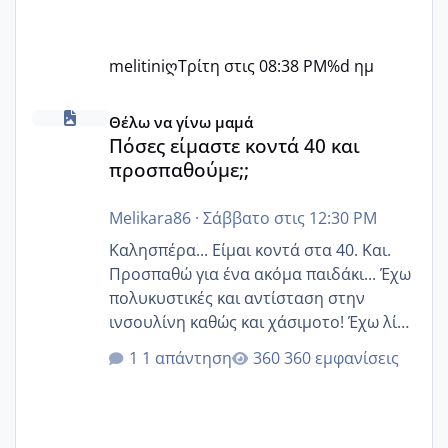
melitiniღ
Τρίτη στις 08:38 PM
%d ημ
Πόσες είμαστε κοντά 40 και προσπαθούμε;;
Θέλω να γίνω μαμά
Πόσες είμαστε κοντά 40 και
προσπαθούμε;;
Melikara86
·
Σάββατο στις 12:30 PM
Καλησπέρα... Είμαι κοντά στα 40. Και.
Προσπαθώ για ένα ακόμα παιδάκι... Έχω
πολυκυστικές και αντίσταση στην
ινσουλίνη καθώς και χάσιμοτο! Έχω λίγα
κιλά παραπάνω και όσο κ αν προσπαθώ
1 απάντηση
360 εμφανίσεις
δεν χάνω εύκολα! Προσπαθώ για ακόμη
ένα παιδί εδώ και 1,5 χρόνο! Θέλετε να
γράψετε όσες κοπέλες είστε σε
παρόμοια φάση;; Αυτή την στιγμή έχω