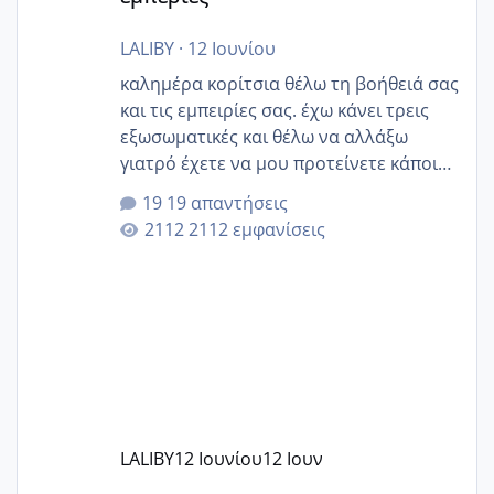
LALIBY
·
12 Ιουνίου
καλημέρα κορίτσια θέλω τη βοήθειά σας
και τις εμπειρίες σας. έχω κάνει τρεις
εξωσωματικές και θέλω να αλλάξω
γιατρό έχετε να μου προτείνετε κάποιον
που μείνατε ευχαριστημένες και είχατε
19 απαντήσεις
επιιτυχία? έκανα στο υγεία με τον
2112 εμφανίσεις
ζερβομανωλάκη (δεν το εψαξε καθόλου
το θέμα δεν μου άρεσε καθο΄λου) και
στο γένεσις με τον πάντο
LALIBY
12 Ιουνίου
12 Ιουν