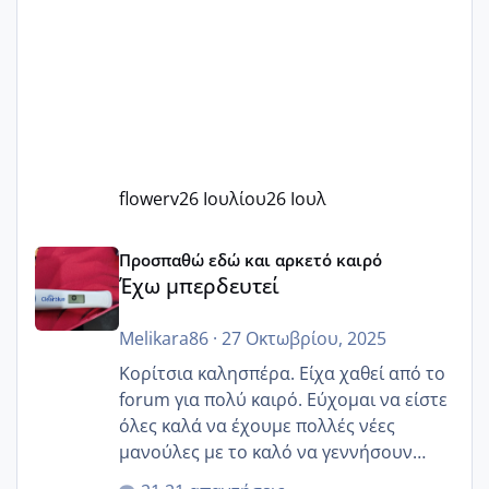
flowerv
26 Ιουλίου
26 Ιουλ
Έχω μπερδευτεί
Προσπαθώ εδώ και αρκετό καιρό
Έχω μπερδευτεί
Melikara86
·
27 Οκτωβρίου, 2025
Κορίτσια καλησπέρα. Είχα χαθεί από το
forum για πολύ καιρό. Εύχομαι να είστε
όλες καλά να έχουμε πολλές νέες
μανούλες με το καλό να γεννήσουν
αυτές που ήδη περιμένουν. Να πάρουν