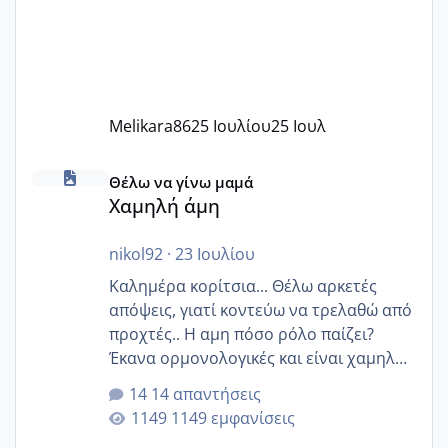
Melikara86
25 Ιουλίου
25 Ιουλ
Χαμηλή άμη
Θέλω να γίνω μαμά
Χαμηλή άμη
nikol92
·
23 Ιουλίου
Καλημέρα κορίτσια... Θέλω αρκετές
απόψεις, γιατί κοντεύω να τρελαθώ από
προχτές.. Η αμη πόσο ρόλο παίζει?
Έκανα ορμονολογικές και είναι χαμηλή
για την ηλικία μου.. Είχα ήδη μια
14 απαντήσεις
εγκυμοσύνη, που έπρεπε να τερματιστεί
1149 εμφανίσεις
στην 27η εβδομάδα και προσπαθώ 7