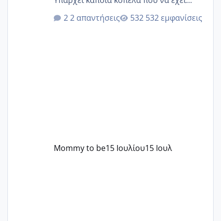
Υπάρχει κάποια κοπέλα που να έχει
παρόμοιο ιστορικό να μας πει την
2 απαντήσεις
532 εμφανίσεις
εμπειρία της;Να σημειώσω είναι η
δεύτερη εγκυμοσύνη μου και καισαρική
στην πρώτη είχα κάνει ολική νάρκωση
..βέβαια δεν είχα κανένα άγχος και
στρες ήταν επιλογή για ιατρικούς
λόγους της δεδομένης στιγμής.
Mommy to be
15 Ιουλίου
15 Ιουλ