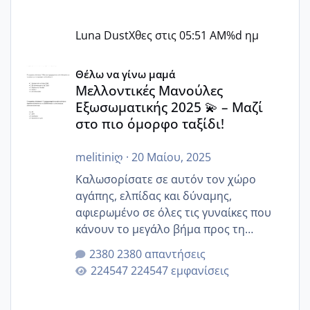
Luna Dust
Χθες στις 05:51 AM
%d ημ
Μελλοντικές Μανούλες Εξωσωματικής 2025 💫 – Μαζί στο
Θέλω να γίνω μαμά
Μελλοντικές Μανούλες
Εξωσωματικής 2025 💫 – Μαζί
στο πιο όμορφο ταξίδι!
melitiniღ
·
20 Μαίου, 2025
Καλωσορίσατε σε αυτόν τον χώρο
αγάπης, ελπίδας και δύναμης,
αφιερωμένο σε όλες τις γυναίκες που
κάνουν το μεγάλο βήμα προς τη
μητρότητα μέσω εξωσωματικής το 2025.
2380 απαντήσεις
Εδώ θα μοιραστούμε αγωνίες, χαρές,
224547 εμφανίσεις
εμπειρίες και κάθε μικρή ή μεγάλη
στιγμή αυτού του ξεχωριστού ταξιδιού.