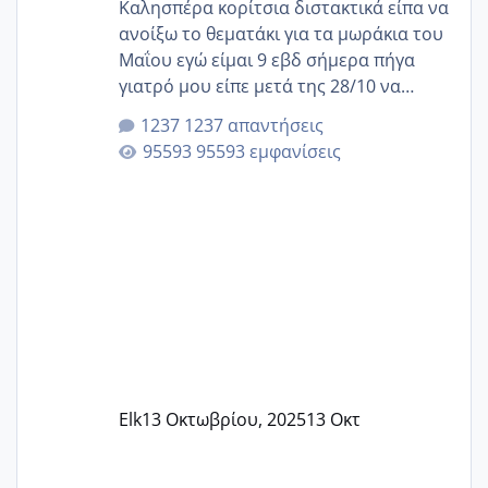
Καλησπέρα κορίτσια διστακτικά είπα να
ανοίξω το θεματάκι για τα μωράκια του
Μαΐου εγώ είμαι 9 εβδ σήμερα πήγα
γιατρό μου είπε μετά της 28/10 να
κλείσω ραντεβού για την αυχενική είναι
1237 απαντήσεις
καμιά άλλη κοπέλα να γεννάει Μάιο ;;
95593 εμφανίσεις
Elk
13 Οκτωβρίου, 2025
13 Οκτ