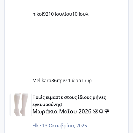
nikol92
10 Ιουλίου
10 Ιουλ
Melikara86
πριν 1 ώρα
1 ωρ
Μωράκια Μαΐου 2026 🌸🌻🌹
Ποιές είμαστε στους ίδιους μήνες
εγκυμοσύνης!
Μωράκια Μαΐου 2026 🌸🌻🌹
Elk
·
13 Οκτωβρίου, 2025