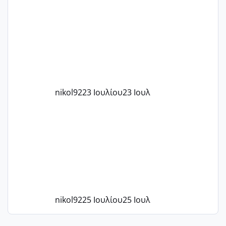
μήνες ήδη και αρχίζω να αγχώνομαι με
το 1,18... Είμαι 33.. Κάποια που να έμεινε
με χαμηλή άμη???
nikol92
23 Ιουλίου
23 Ιουλ
nikol92
25 Ιουλίου
25 Ιουλ