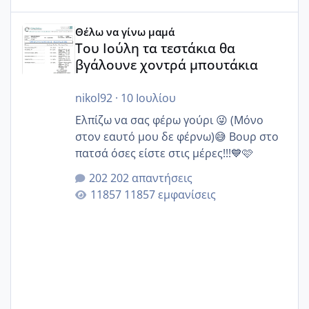
Του Ιούλη τα τεστάκια θα βγάλουνε χοντρά μπουτάκια
Θέλω να γίνω μαμά
Του Ιούλη τα τεστάκια θα
βγάλουνε χοντρά μπουτάκια
nikol92
·
10 Ιουλίου
Ελπίζω να σας φέρω γούρι 😜 (Μόνο
στον εαυτό μου δε φέρνω)😅 Βουρ στο
πατσά όσες είστε στις μέρες!!!💙🩷
202 απαντήσεις
11857 εμφανίσεις