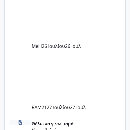
παιδικού σταθμού για όποιον το έχει
πάρει. Οι παιδικοί σταθμοί έχουν
υπογράψει σύμβαση με την ΕΕΤΑΑ ότι
δέχονται παιδιά με βαουτσερ και ότι
αυτό τα καλύπτει όλα εκτός από έξτρα
όπως σχολικό λεωφορείο κτλ. Είναι
παράνομο να χρεώνουν κάτι επιπλέον.
Melli
26 Ιουλίου
26 Ιουλ
Εγώ πήγα σε έναν ιδιωτικό παιδικό στ
RAM21
27 Ιουλίου
27 Ιουλ
Χαμηλή άμη
Θέλω να γίνω μαμά