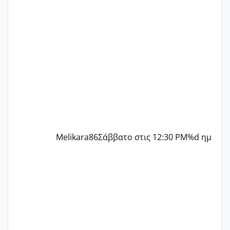
γράψετε όσες κοπέλες είστε σε
παρόμοια φάση;; Αυτή την στιγμή έχω
δύο χαμένους κύκλους δεν έχω έρθει
περίοδο αυτό τον μήνα περίμενα 20 δεν
ήρθα απλά είδα λίγα ροζ έκανα υπέρηχο
την επομενη μέρα και το ενδομήτριό
ήταν 11,1 χιλιοστά πολύ κα
Melikara86
Σάββατο στις 12:30 PM
%d ημ