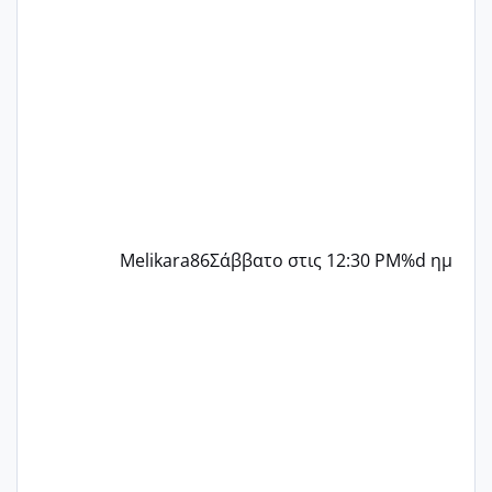
δύο χαμένους κύκλους δεν έχω έρθει
περίοδο αυτό τον μήνα περίμενα 20 δεν
ήρθα απλά είδα λίγα ροζ έκανα υπέρηχο
την επομενη μέρα και το ενδομήτριό
ήταν 11,1 χιλιοστά πολύ κα
Melikara86
Σάββατο στις 12:30 PM
%d ημ