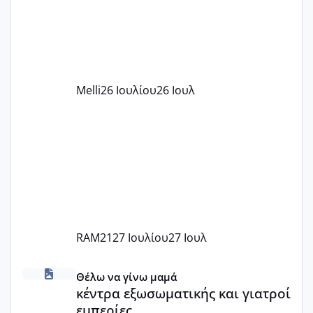
υπογράψει σύμβαση με την ΕΕΤΑΑ ότι
δέχονται παιδιά με βαουτσερ και ότι
αυτό τα καλύπτει όλα εκτός από έξτρα
όπως σχολικό λεωφορείο κτλ. Είναι
παράνομο να χρεώνουν κάτι επιπλέον.
Melli
26 Ιουλίου
26 Ιουλ
Εγώ πήγα σε έναν ιδιωτικό παιδικό στ
RAM21
27 Ιουλίου
27 Ιουλ
κέντρα εξωσωματικής και γιατροί εμπερίες
Θέλω να γίνω μαμά
κέντρα εξωσωματικής και γιατροί
εμπερίες