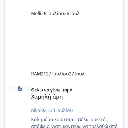
όπως σχολικό λεωφορείο κτλ. Είναι
παράνομο να χρεώνουν κάτι επιπλέον.
Melli
26 Ιουλίου
26 Ιουλ
Εγώ πήγα σε έναν ιδιωτικό παιδικό στ
RAM21
27 Ιουλίου
27 Ιουλ
Χαμηλή άμη
Θέλω να γίνω μαμά
Χαμηλή άμη
nikol92
·
23 Ιουλίου
Καλημέρα κορίτσια... Θέλω αρκετές
απόψεις, γιατί κοντεύω να τρελαθώ από