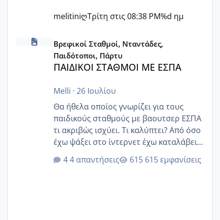
melitiniღ
Τρίτη στις 08:38 PM
%d ημ
ΠΑΙΔΙΚΟΙ ΣΤΑΘΜΟΙ ΜΕ ΕΣΠΑ
Βρεφικοί Σταθμοί, Νταντάδες,
Παιδότοποι, Πάρτυ
ΠΑΙΔΙΚΟΙ ΣΤΑΘΜΟΙ ΜΕ ΕΣΠΑ
Melli
·
26 Ιουλίου
Θα ήθελα οποίος γνωρίζει για τους
παιδικούς σταθμούς με βαουτσερ ΕΣΠΑ
τι ακριβώς ισχύει. Τι καλύπτει? Από όσο
έχω ψάξει στο ίντερνετ έχω καταλάβει
ότι το βαουτσερ καλύπτει όλα τα
4 απαντήσεις
615 εμφανίσεις
δίδακτρα και τα τροφεια του ιδιωτικού
παιδικού σταθμού για όποιον το έχει
πάρει. Οι παιδικοί σταθμοί έχουν
υπογράψει σύμβαση με την ΕΕΤΑΑ ότι
δέχονται παιδιά με βαουτσερ και ότι