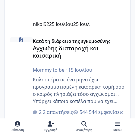
nikol92
25 Ιουλίου
25 Ιουλ
Αγχωδης διαταραχή και καισαρική
Κατά τη διάρκεια της εγκυμοσύνης
Αγχωδης διαταραχή και
καισαρική
Mommy to be
·
15 Ιουλίου
Καλησπέρα σε ένα μήνα έχω
προγραμματισμένη καισαρική τομή.οσο
ο καιρός πλησιάζει τόσο αγχώνομαι ..
Υπάρχει κάποια κοπέλα που να έχει
παρόμοιο ιστορικό να μας πει την
2 απαντήσεις
544 εμφανίσεις
εμπειρία της;Να σημειώσω είναι η
δεύτερη εγκυμοσύνη μου και καισαρική
στην πρώτη είχα κάνει ολική νάρκωση
Σύνδεση
Εγγραφή
Αναζήτηση
Menu