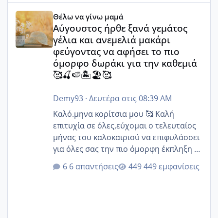
Αύγουστος ήρθε ξανά γεμάτος γέλια και ανεμελιά μακάρι 
Θέλω να γίνω μαμά
Αύγουστος ήρθε ξανά γεμάτος
γέλια και ανεμελιά μακάρι
φεύγοντας να αφήσει το πιο
όμορφο δωράκι για την καθεμιά
🥰🍒🍉🏝️🏖️🥰
Demy93
·
Δευτέρα στις 08:39 AM
Καλό.μηνα κορίτσια μου 🥰 Καλή
επιτυχία σε όλες,εύχομαι ο τελευταίος
μήνας του καλοκαιριού να επιφυλάσσει
για όλες σας την πιο όμορφη έκπληξη 🧿
@Elk @Melikara86 @Παρασκευαιδου
6 απαντήσεις
449 εμφανίσεις
@Zenia z @melitiniღ @Christi.D.
@flowerv @Riaa @Ngsofia