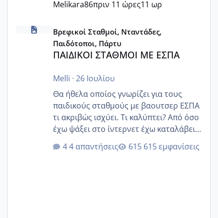
Melikara86
πριν 11 ώρες
11 ωρ
ΠΑΙΔΙΚΟΙ ΣΤΑΘΜΟΙ ΜΕ ΕΣΠΑ
Βρεφικοί Σταθμοί, Νταντάδες,
Παιδότοποι, Πάρτυ
ΠΑΙΔΙΚΟΙ ΣΤΑΘΜΟΙ ΜΕ ΕΣΠΑ
Melli
·
26 Ιουλίου
Θα ήθελα οποίος γνωρίζει για τους
παιδικούς σταθμούς με βαουτσερ ΕΣΠΑ
τι ακριβώς ισχύει. Τι καλύπτει? Από όσο
έχω ψάξει στο ίντερνετ έχω καταλάβει
ότι το βαουτσερ καλύπτει όλα τα
4 απαντήσεις
615 εμφανίσεις
δίδακτρα και τα τροφεια του ιδιωτικού
παιδικού σταθμού για όποιον το έχει
πάρει. Οι παιδικοί σταθμοί έχουν
υπογράψει σύμβαση με την ΕΕΤΑΑ ότι
δέχονται παιδιά με βαουτσερ και ότι
αυτό τα καλύπτει όλα εκτός από έξτρα