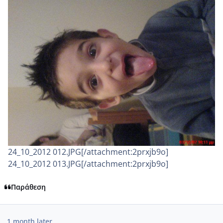
24_10_2012 012.JPG[/attachment:2prxjb9o]
24_10_2012 013.JPG[/attachment:2prxjb9o]
Παράθεση
1 month later...