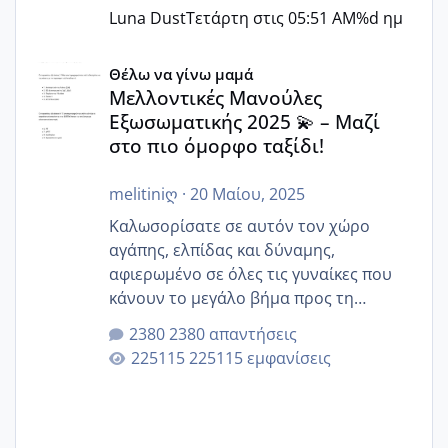
Luna Dust
Τετάρτη στις 05:51 AM
%d ημ
Μελλοντικές Μανούλες Εξωσωματικής 2025 💫 – Μαζί στο
Θέλω να γίνω μαμά
Μελλοντικές Μανούλες
Εξωσωματικής 2025 💫 – Μαζί
στο πιο όμορφο ταξίδι!
melitiniღ
·
20 Μαίου, 2025
Καλωσορίσατε σε αυτόν τον χώρο
αγάπης, ελπίδας και δύναμης,
αφιερωμένο σε όλες τις γυναίκες που
κάνουν το μεγάλο βήμα προς τη
μητρότητα μέσω εξωσωματικής το 2025.
2380 απαντήσεις
Εδώ θα μοιραστούμε αγωνίες, χαρές,
225115 εμφανίσεις
εμπειρίες και κάθε μικρή ή μεγάλη
στιγμή αυτού του ξεχωριστού ταξιδιού.
Καμία δεν είναι μόνη – όλες μαζί
μπορούμε να στηρίξουμε η μία την