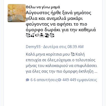
Αύγουστος ήρθε ξανά γεμάτος γέλια και ανεμελιά μακάρι 
Θέλω να γίνω μαμά
Αύγουστος ήρθε ξανά γεμάτος
γέλια και ανεμελιά μακάρι
φεύγοντας να αφήσει το πιο
όμορφο δωράκι για την καθεμιά
🥰🍒🍉🏝️🏖️🥰
Demy93
·
Δευτέρα στις 08:39 AM
Καλό.μηνα κορίτσια μου 🥰 Καλή
επιτυχία σε όλες,εύχομαι ο τελευταίος
μήνας του καλοκαιριού να επιφυλάσσει
για όλες σας την πιο όμορφη έκπληξη 🧿
@Elk @Melikara86 @Παρασκευαιδου
6 απαντήσεις
449 εμφανίσεις
@Zenia z @melitiniღ @Christi.D.
@flowerv @Riaa @Ngsofia