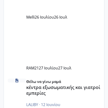
αυτό τα καλύπτει όλα εκτός από έξτρα
όπως σχολικό λεωφορείο κτλ. Είναι
παράνομο να χρεώνουν κάτι επιπλέον.
Melli
26 Ιουλίου
26 Ιουλ
Εγώ πήγα σε έναν ιδιωτικό παιδικό στ
RAM21
27 Ιουλίου
27 Ιουλ
κέντρα εξωσωματικής και γιατροί εμπερίες
Θέλω να γίνω μαμά
κέντρα εξωσωματικής και γιατροί
εμπερίες
LALIBY
·
12 Ιουνίου