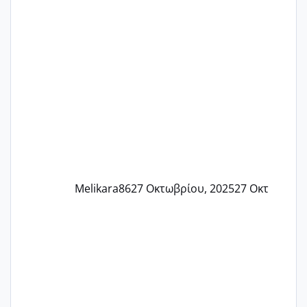
Τελευταία περίοδο 25 σεπτεμβρίου
Εδώ και τέσσερις πέντε μέρες νιώθω
αρρωστη δεν έχω κουράγιο για τίποτα
πονάει πολύ το στήθος μου και τα δύο
και βάζω θερμόμετρο και έχω συνεχώς
37 με 37, 3 Έτσι λοιπόν είπα να κάνω
ένα τεστ την παρασ
Melikara86
27 Οκτωβρίου, 2025
27 Οκτ