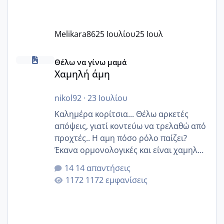
Melikara86
25 Ιουλίου
25 Ιουλ
Χαμηλή άμη
Θέλω να γίνω μαμά
Χαμηλή άμη
nikol92
·
23 Ιουλίου
Καλημέρα κορίτσια... Θέλω αρκετές
απόψεις, γιατί κοντεύω να τρελαθώ από
προχτές.. Η αμη πόσο ρόλο παίζει?
Έκανα ορμονολογικές και είναι χαμηλή
για την ηλικία μου.. Είχα ήδη μια
14 απαντήσεις
εγκυμοσύνη, που έπρεπε να τερματιστεί
1172 εμφανίσεις
στην 27η εβδομάδα και προσπαθώ 7
μήνες ήδη και αρχίζω να αγχώνομαι με
το 1,18... Είμαι 33.. Κάποια που να έμεινε
με χαμηλή άμη???