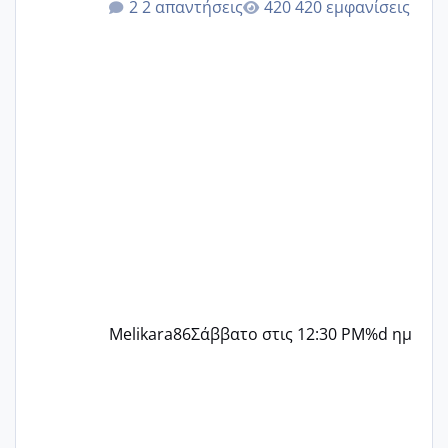
2 απαντήσεις
420 εμφανίσεις
δεν χάνω εύκολα! Προσπαθώ για ακόμη
ένα παιδί εδώ και 1,5 χρόνο! Θέλετε να
γράψετε όσες κοπέλες είστε σε
παρόμοια φάση;; Αυτή την στιγμή έχω
δύο χαμένους κύκλους δεν έχω έρθει
περίοδο αυτό τον μήνα περίμενα 20 δεν
ήρθα απλά είδα λίγα ροζ έκανα υπέρηχο
την επομενη μέρα και το ενδομήτριό
ήταν 11,1 χιλιοστά πολύ κα
Melikara86
Σάββατο στις 12:30 PM
%d ημ