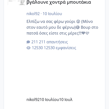
βγάλουνε χοντρά μπουτάκια
nikol92
·
10 Ιουλίου
Ελπίζω να σας φέρω γούρι 😜 (Μόνο
στον εαυτό μου δε φέρνω)😅 Βουρ στο
πατσά όσες είστε στις μέρες!!!💙🩷
211 απαντήσεις
12530 εμφανίσεις
nikol92
10 Ιουλίου
10 Ιουλ