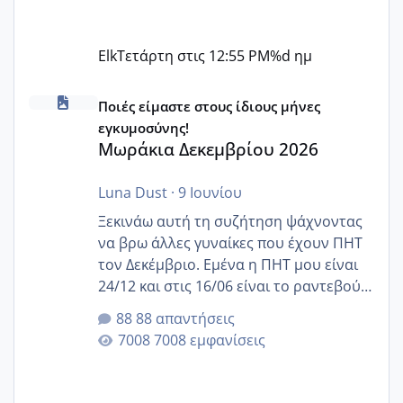
Elk
Τετάρτη στις 12:55 PM
%d ημ
Μωράκια Δεκεμβρίου 2026
Ποιές είμαστε στους ίδιους μήνες
εγκυμοσύνης!
Μωράκια Δεκεμβρίου 2026
Luna Dust
·
9 Ιουνίου
Ξεκινάω αυτή τη συζήτηση ψάχνοντας
να βρω άλλες γυναίκες που έχουν ΠΗΤ
τον Δεκέμβριο. Εμένα η ΠΗΤ μου είναι
24/12 και στις 16/06 είναι το ραντεβού
της αυχενικής διαφάνειας. Έχω αρκετό
88 απαντήσεις
άγχος και οι μέρες δεν φαίνεται να
7008 εμφανίσεις
περνάνε με τίποτα.