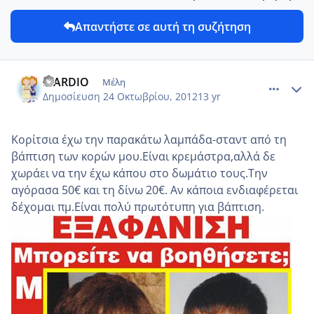
Απαντήστε σε αυτή τη συζήτηση
comment_887665
Author stats
MARDIO
Μέλη
Δημοσίευση
24 Οκτωβρίου, 2012
13 yr
Κορίτσια έχω την παρακάτω λαμπάδα-σταντ από τη
βάπτιση των κορών μου.Είναι κρεμάστρα,αλλά δε
χωράει να την έχω κάπου στο δωμάτιο τους.Την
αγόρασα 50€ και τη δίνω 20€. Αν κάποια ενδιαφέρεται
δέχομαι πμ.Είναι πολύ πρωτότυπη για βάπτιση.