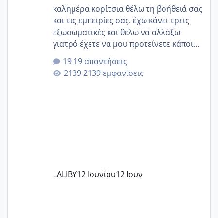
καλημέρα κορίτσια θέλω τη βοήθειά σας
και τις εμπειρίες σας. έχω κάνει τρεις
εξωσωματικές και θέλω να αλλάξω
γιατρό έχετε να μου προτείνετε κάποιον
που μείνατε ευχαριστημένες και είχατε
19 απαντήσεις
επιιτυχία? έκανα στο υγεία με τον
2139 εμφανίσεις
ζερβομανωλάκη (δεν το εψαξε καθόλου
το θέμα δεν μου άρεσε καθο΄λου) και
στο γένεσις με τον πάντο
LALIBY
12 Ιουνίου
12 Ιουν