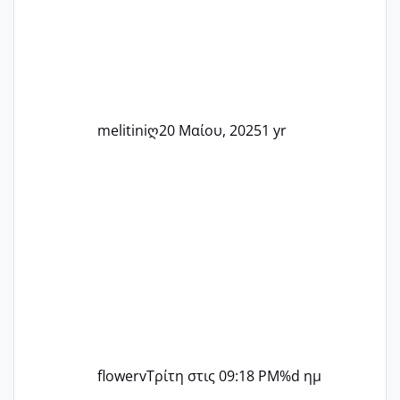
άλλη, να δώσουμε κουράγιο στις
δύσκολες στιγμές και να γιορτάσουμε
τις μικρές και μεγάλες νίκες. Είτε είστε
στο στάδιο της προετοιμασίας, είτε
ετοιμάζεστε
melitiniღ
20 Μαίου, 2025
1 yr
flowerv
Τρίτη στις 09:18 PM
%d ημ