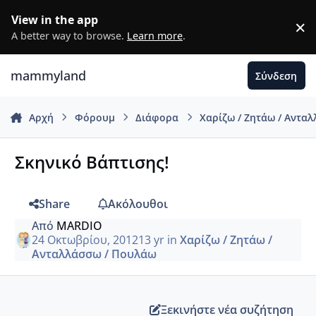
Μετάβαση σε περιεχόμενο
View in the app
×
D
A better way to browse.
Learn more
.
mammyland
Σύνδεση
Αρχή
Φόρουμ
Διάφορα
Χαρίζω / Ζητάω / Αντα
Σκηνικό Βάπτισης!
Share
Ακόλουθοι
Από
MARDIO
24 Οκτωβρίου, 2012
13 yr
in
Χαρίζω / Ζητάω /
Ανταλλάσσω / Πουλάω
Ξεκινήστε νέα συζήτηση