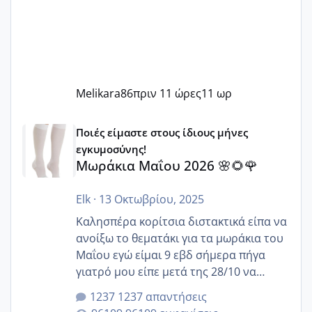
Melikara86
πριν 11 ώρες
11 ωρ
Μωράκια Μαΐου 2026 🌸🌻🌹
Ποιές είμαστε στους ίδιους μήνες
εγκυμοσύνης!
Μωράκια Μαΐου 2026 🌸🌻🌹
Elk
·
13 Οκτωβρίου, 2025
Καλησπέρα κορίτσια διστακτικά είπα να
ανοίξω το θεματάκι για τα μωράκια του
Μαΐου εγώ είμαι 9 εβδ σήμερα πήγα
γιατρό μου είπε μετά της 28/10 να
κλείσω ραντεβού για την αυχενική είναι
1237 απαντήσεις
καμιά άλλη κοπέλα να γεννάει Μάιο ;;