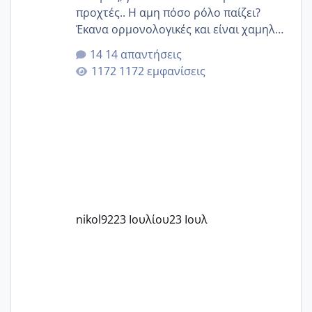
προχτές.. Η αμη πόσο ρόλο παίζει?
Έκανα ορμονολογικές και είναι χαμηλή
για την ηλικία μου.. Είχα ήδη μια
14 απαντήσεις
εγκυμοσύνη, που έπρεπε να τερματιστεί
1172 εμφανίσεις
στην 27η εβδομάδα και προσπαθώ 7
μήνες ήδη και αρχίζω να αγχώνομαι με
το 1,18... Είμαι 33.. Κάποια που να έμεινε
με χαμηλή άμη???
nikol92
23 Ιουλίου
23 Ιουλ