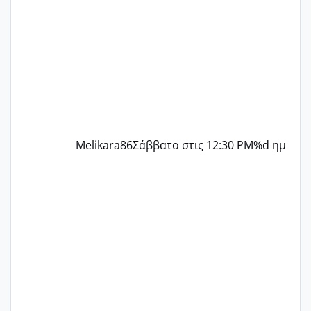
περίοδο αυτό τον μήνα περίμενα 20 δεν
ήρθα απλά είδα λίγα ροζ έκανα υπέρηχο
την επομενη μέρα και το ενδομήτριό
ήταν 11,1 χιλιοστά πολύ κα
Melikara86
Σάββατο στις 12:30 PM
%d ημ