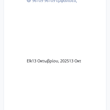
96109 εμφανίσεις
Elk
13 Οκτωβρίου, 2025
13 Οκτ