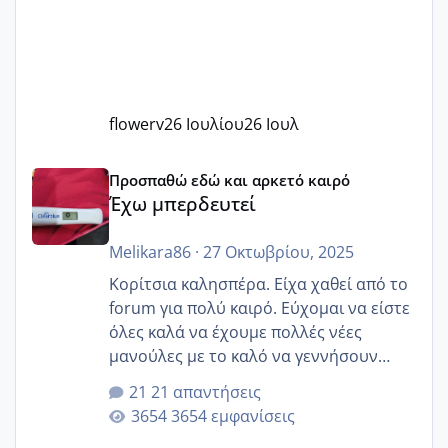
flowerv
26 Ιουλίου
26 Ιουλ
Έχω μπερδευτεί
Προσπαθώ εδώ και αρκετό καιρό
Έχω μπερδευτεί
Melikara86
·
27 Οκτωβρίου, 2025
Κορίτσια καλησπέρα. Είχα χαθεί από το
forum για πολύ καιρό. Εύχομαι να είστε
όλες καλά να έχουμε πολλές νέες
μανούλες με το καλό να γεννήσουν
αυτές που ήδη περιμένουν. Να πάρουν
21 απαντήσεις
γερα μωράκια στην αγκαλίτσα τους
3654 εμφανίσεις
🙏🏼🙏🏼 Ας πάμε λοιπόν στο θέμα μου.