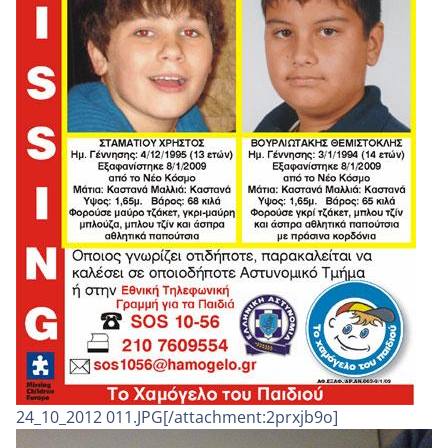
24_10_2012 011.JPG[/attachment:2prxjb9o]