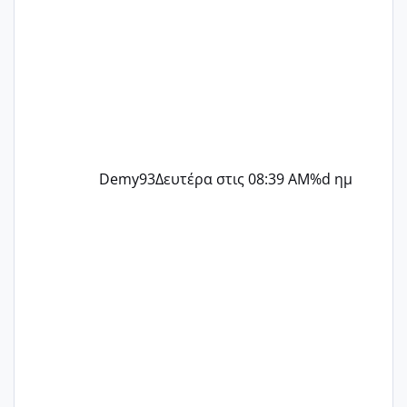
Demy93
Δευτέρα στις 08:39 AM
%d ημ