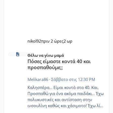
nikol92
πριν 2 ώρες
2 ωρ
Πόσες είμαστε κοντά 40 και προσπαθούμε;;
Θέλω να γίνω μαμά
Πόσες είμαστε κοντά 40 και
προσπαθούμε;;
Melikara86
·
Σάββατο στις 12:30 PM
Καλησπέρα... Είμαι κοντά στα 40. Και.
Προσπαθώ για ένα ακόμα παιδάκι... Έχω
πολυκυστικές και αντίσταση στην
ινσουλίνη καθώς και χάσιμοτο! Έχω λίγα
κιλά παραπάνω και όσο κ αν προσπαθώ