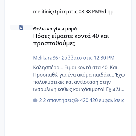
melitiniღ
Τρίτη στις 08:38 PM
%d ημ
Πόσες είμαστε κοντά 40 και προσπαθούμε;;
Θέλω να γίνω μαμά
Πόσες είμαστε κοντά 40 και
προσπαθούμε;;
Melikara86
·
Σάββατο στις 12:30 PM
Καλησπέρα... Είμαι κοντά στα 40. Και.
Προσπαθώ για ένα ακόμα παιδάκι... Έχω
πολυκυστικές και αντίσταση στην
ινσουλίνη καθώς και χάσιμοτο! Έχω λίγα
κιλά παραπάνω και όσο κ αν προσπαθώ
2 απαντήσεις
420 εμφανίσεις
δεν χάνω εύκολα! Προσπαθώ για ακόμη
ένα παιδί εδώ και 1,5 χρόνο! Θέλετε να
γράψετε όσες κοπέλες είστε σε
παρόμοια φάση;; Αυτή την στιγμή έχω
δύο χαμένους κύκλους δεν έχω έρθει