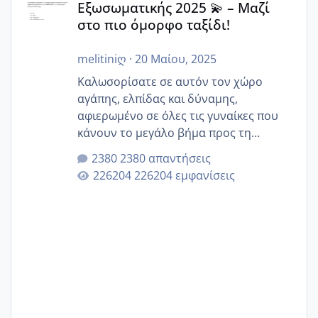
Εξωσωματικής 2025 💫 – Μαζί
στο πιο όμορφο ταξίδι!
melitiniღ
·
20 Μαίου, 2025
Καλωσορίσατε σε αυτόν τον χώρο
αγάπης, ελπίδας και δύναμης,
αφιερωμένο σε όλες τις γυναίκες που
κάνουν το μεγάλο βήμα προς τη
μητρότητα μέσω εξωσωματικής το 2025.
2380 απαντήσεις
Εδώ θα μοιραστούμε αγωνίες, χαρές,
226204 εμφανίσεις
εμπειρίες και κάθε μικρή ή μεγάλη
στιγμή αυτού του ξεχωριστού ταξιδιού.
Καμία δεν είναι μόνη – όλες μαζί
μπορούμε να στηρίξουμε η μία την
άλλη, να δώσουμε κουράγιο στις
δύσκολες στιγμές και να γιορτάσουμε
τις μικρές και μεγάλες νίκες. Είτε είστε
στο στάδιο της προετοιμασίας, είτε