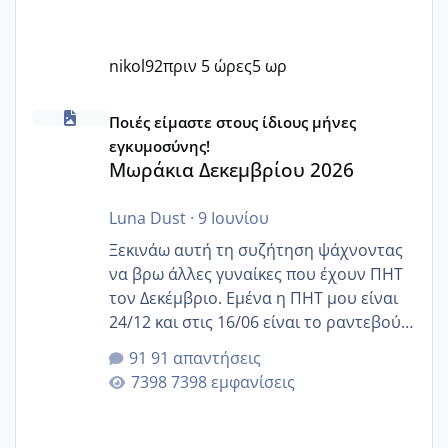
nikol92
πριν 5 ώρες
5 ωρ
Μωράκια Δεκεμβρίου 2026
Ποιές είμαστε στους ίδιους μήνες
εγκυμοσύνης!
Μωράκια Δεκεμβρίου 2026
Luna Dust
·
9 Ιουνίου
Ξεκινάω αυτή τη συζήτηση ψάχνοντας
να βρω άλλες γυναίκες που έχουν ΠΗΤ
τον Δεκέμβριο. Εμένα η ΠΗΤ μου είναι
24/12 και στις 16/06 είναι το ραντεβού
της αυχενικής διαφάνειας. Έχω αρκετό
91 απαντήσεις
άγχος και οι μέρες δεν φαίνεται να
7398 εμφανίσεις
περνάνε με τίποτα.