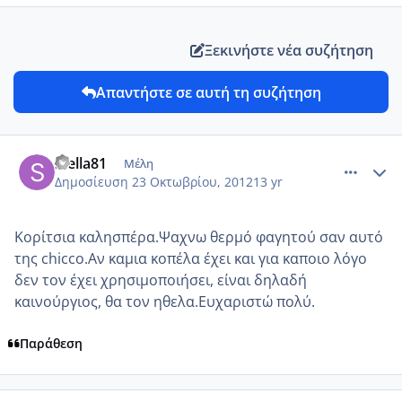
Ξεκινήστε νέα συζήτηση
Απαντήστε σε αυτή τη συζήτηση
comment_887392
Author stats
stella81
Μέλη
Δημοσίευση
23 Οκτωβρίου, 2012
13 yr
Κορίτσια καλησπέρα.Ψαχνω θερμό φαγητού σαν αυτό
της chicco.Aν καμια κοπέλα έχει και για καποιο λόγο
δεν τον έχει χρησιμοποιήσει, είναι δηλαδή
καινούργιος, θα τον ηθελα.Ευχαριστώ πολύ.
Παράθεση
comment_887446
Author stats