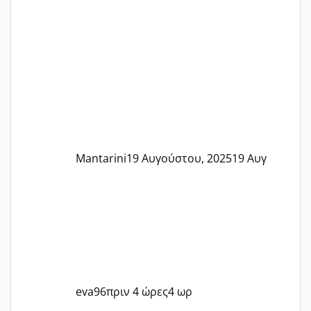
Mantarini
19 Αυγούστου, 2025
19 Αυγ
eva96
πριν 4 ώρες
4 ωρ