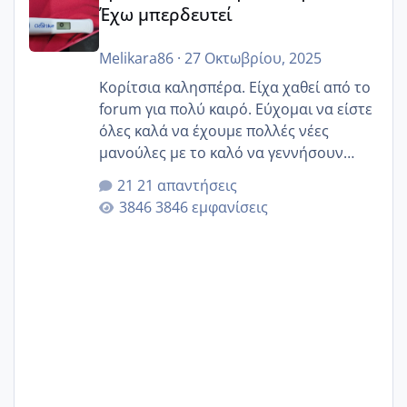
Έχω μπερδευτεί
Melikara86
·
27 Οκτωβρίου, 2025
Κορίτσια καλησπέρα. Είχα χαθεί από το
forum για πολύ καιρό. Εύχομαι να είστε
όλες καλά να έχουμε πολλές νέες
μανούλες με το καλό να γεννήσουν
αυτές που ήδη περιμένουν. Να πάρουν
21 απαντήσεις
γερα μωράκια στην αγκαλίτσα τους
3846 εμφανίσεις
🙏🏼🙏🏼 Ας πάμε λοιπόν στο θέμα μου.
Τελευταία περίοδο 25 σεπτεμβρίου
Εδώ και τέσσερις πέντε μέρες νιώθω
αρρωστη δεν έχω κουράγιο για τίποτα
πονάει πολύ το στήθος μου και τα δύο
και βάζω θερμόμετρο και έχω συνεχώς
37 με 37, 3 Έτσι λοιπόν είπα να κάνω
ένα τεστ την παρασ