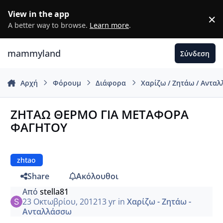
Μετάβαση σε περιεχόμενο
View in the app
×
D
A better way to browse.
Learn more
.
mammyland
Σύνδεση
Αρχή
Φόρουμ
Διάφορα
Χαρίζω / Ζητάω / Αντα
ΖΗΤΑΩ ΘΕΡΜΟ ΓΙΑ ΜΕΤΑΦΟΡΑ
ΦΑΓΗΤΟΥ
zhtao
Share
Ακόλουθοι
Από
stella81
23 Οκτωβρίου, 2012
13 yr
in
Χαρίζω - Ζητάω -
Ανταλλάσσω