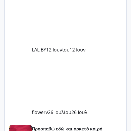
στο γένεσις με τον πάντο
LALIBY
12 Ιουνίου
12 Ιουν
flowerv
26 Ιουλίου
26 Ιουλ
Έχω μπερδευτεί
Προσπαθώ εδώ και αρκετό καιρό