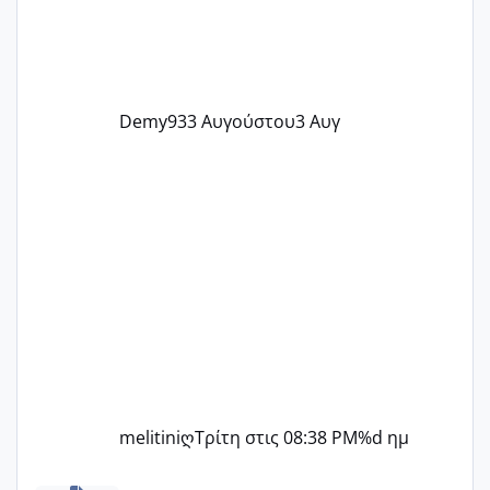
Demy93
3 Αυγούστου
3 Αυγ
melitiniღ
Τρίτη στις 08:38 PM
%d ημ
Πόσες είμαστε κοντά 40 και προσπαθούμε;;