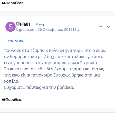
Παράθεση
comment_888057
Author stats
stella81
Μέλη
Δημοσίευση
26 Οκτωβρίου, 2012
13 yr
ΣΥΝΤΆΚΤΗΣ
πουλανε στα τζαμπο κ πολυ φτηνα γυρω στα 5 ευρω
αν θυμαμαι καλα με 2 δοχεια κ κουταλακι εγω αυτο
ειχα γαορασει κ το χρησιμοποιω εδω κ 2 χρονια
Το κακό είναι οτι εδώ δεν έχουμε τζάμπο και όντως
της κικο είναι πανακριβο.Ευτυχως βρήκα απο μια
κοπέλα.
Ευχαριστώ πάντως για την βοήθεια.
Παράθεση