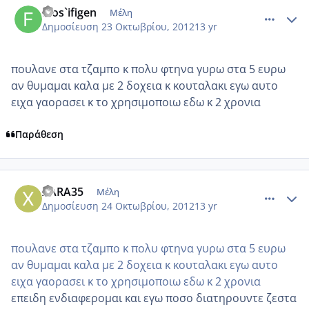
filos`ifigen
Μέλη
Δημοσίευση
23 Οκτωβρίου, 2012
13 yr
πουλανε στα τζαμπο κ πολυ φτηνα γυρω στα 5 ευρω
αν θυμαμαι καλα με 2 δοχεια κ κουταλακι εγω αυτο
ειχα γαορασει κ το χρησιμοποιω εδω κ 2 χρονια
Παράθεση
comment_887690
Author stats
XARA35
Μέλη
Δημοσίευση
24 Οκτωβρίου, 2012
13 yr
πουλανε στα τζαμπο κ πολυ φτηνα γυρω στα 5 ευρω
αν θυμαμαι καλα με 2 δοχεια κ κουταλακι εγω αυτο
ειχα γαορασει κ το χρησιμοποιω εδω κ 2 χρονια
επειδη ενδιαφερομαι και εγω ποσο διατηρουντε ζεστα