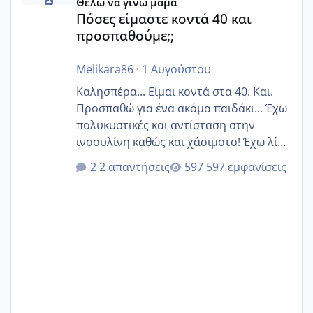
Θέλω να γίνω μαμά
Πόσες είμαστε κοντά 40 και
προσπαθούμε;;
Melikara86
·
1 Αυγούστου
Καλησπέρα... Είμαι κοντά στα 40. Και.
Προσπαθώ για ένα ακόμα παιδάκι... Έχω
πολυκυστικές και αντίσταση στην
ινσουλίνη καθώς και χάσιμοτο! Έχω λίγα
κιλά παραπάνω και όσο κ αν προσπαθώ
2 απαντήσεις
597 εμφανίσεις
δεν χάνω εύκολα! Προσπαθώ για ακόμη
ένα παιδί εδώ και 1,5 χρόνο! Θέλετε να
γράψετε όσες κοπέλες είστε σε
παρόμοια φάση;; Αυτή την στιγμή έχω
δύο χαμένους κύκλους δεν έχω έρθει
περίοδο αυτό τον μήνα περίμενα 20 δεν
ήρθα απλά είδα λίγα ροζ έκανα υπέρηχο
την επομενη μέρα και το ενδομήτριό
ήταν 11,1 χιλιοστά πολύ κα