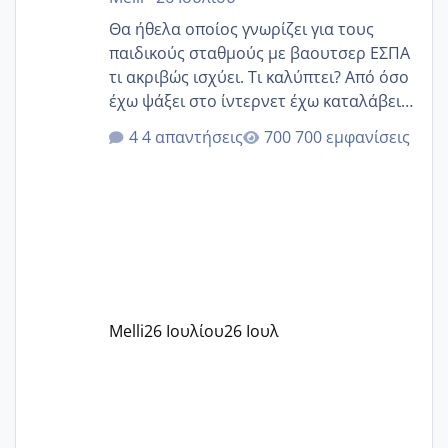
Θα ήθελα οποίος γνωρίζει για τους
παιδικούς σταθμούς με βαουτσερ ΕΣΠΑ
τι ακριβώς ισχύει. Τι καλύπτει? Από όσο
έχω ψάξει στο ίντερνετ έχω καταλάβει
ότι το βαουτσερ καλύπτει όλα τα
4 απαντήσεις
700 εμφανίσεις
δίδακτρα και τα τροφεια του ιδιωτικού
παιδικού σταθμού για όποιον το έχει
πάρει. Οι παιδικοί σταθμοί έχουν
υπογράψει σύμβαση με την ΕΕΤΑΑ ότι
δέχονται παιδιά με βαουτσερ και ότι
αυτό τα καλύπτει όλα εκτός από έξτρα
όπως σχολικό λεωφορείο κτλ. Είναι
παράνομο να χρεώνουν κάτι επιπλέον.
Melli
26 Ιουλίου
26 Ιουλ
Εγώ πήγα σε έναν ιδιωτικό παιδικό στ