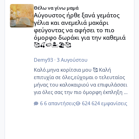
Αύγουστος ήρθε ξανά γεμάτος γέλια και ανεμελιά μακάρι 
Θέλω να γίνω μαμά
Αύγουστος ήρθε ξανά γεμάτος
γέλια και ανεμελιά μακάρι
φεύγοντας να αφήσει το πιο
όμορφο δωράκι για την καθεμιά
🥰🍒🍉🏝️🏖️🥰
Demy93
·
3 Αυγούστου
Καλό.μηνα κορίτσια μου 🥰 Καλή
επιτυχία σε όλες,εύχομαι ο τελευταίος
μήνας του καλοκαιριού να επιφυλάσσει
για όλες σας την πιο όμορφη έκπληξη 🧿
@Elk @Melikara86 @Παρασκευαιδου
6 απαντήσεις
624 εμφανίσεις
@Zenia z @melitiniღ @Christi.D.
@flowerv @Riaa @Ngsofia