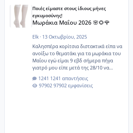
Μωράκια Μαΐου 2026 🌸🌻🌹
Ποιές είμαστε στους ίδιους μήνες
εγκυμοσύνης!
Μωράκια Μαΐου 2026 🌸🌻🌹
Elk
·
13 Οκτωβρίου, 2025
Καλησπέρα κορίτσια διστακτικά είπα να
ανοίξω το θεματάκι για τα μωράκια του
Μαΐου εγώ είμαι 9 εβδ σήμερα πήγα
γιατρό μου είπε μετά της 28/10 να
κλείσω ραντεβού για την αυχενική είναι
1241 απαντήσεις
καμιά άλλη κοπέλα να γεννάει Μάιο ;;
97902 εμφανίσεις