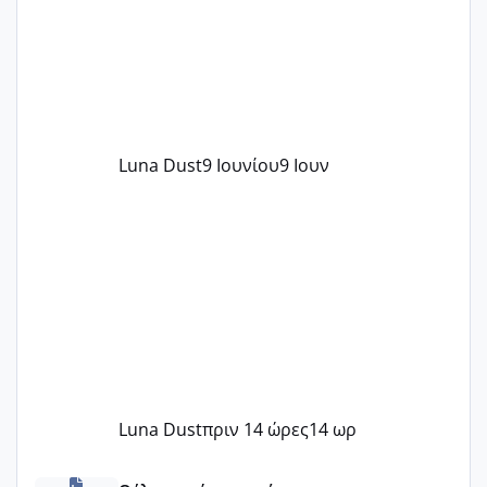
Luna Dust
9 Ιουνίου
9 Ιουν
Luna Dust
πριν 14 ώρες
14 ωρ
Πόσες είμαστε κοντά 40 και προσπαθούμε;;