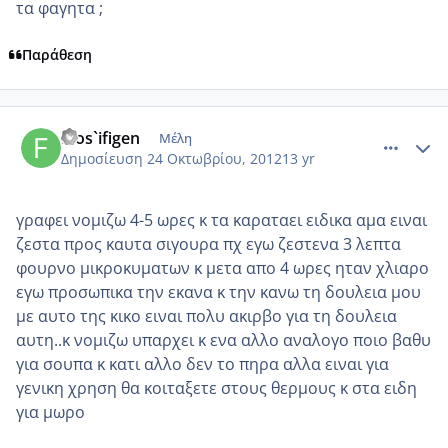
τα φαγητα ;
Παράθεση
comment_887704
Author stats
filos`ifigen
Μέλη
Δημοσίευση
24 Οκτωβρίου, 2012
13 yr
γραφει νομιζω 4-5 ωρες κ τα καραταει ειδικα αμα ειναι
ζεστα προς καυτα σιγουρα πχ εγω ζεστενα 3 λεπτα
φουρνο μικροκυματων κ μετα απο 4 ωρες ηταν χλιαρο
εγω προσωπικα την εκανα κ την κανω τη δουλεια μου
με αυτο της κικο ειναι πολυ ακιρβο για τη δουλεια
αυτη..κ νομιζω υπαρχει κ ενα αλλο αναλογο ποιο βαθυ
για σουπα κ κατι αλλο δεν το πηρα αλλα ειναι για
γενικη χρηση θα κοιταξετε στους θερμους κ στα ειδη
για μωρο