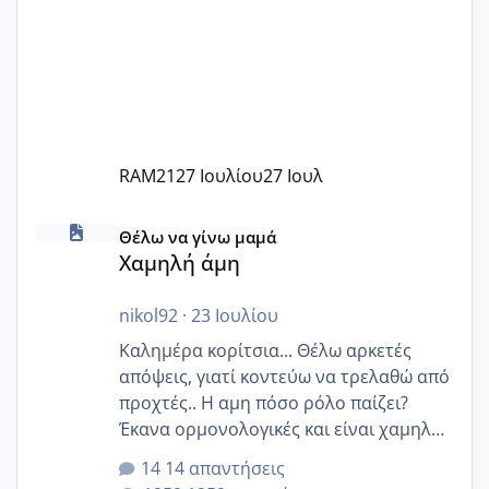
RAM21
27 Ιουλίου
27 Ιουλ
Χαμηλή άμη
Θέλω να γίνω μαμά
Χαμηλή άμη
nikol92
·
23 Ιουλίου
Καλημέρα κορίτσια... Θέλω αρκετές
απόψεις, γιατί κοντεύω να τρελαθώ από
προχτές.. Η αμη πόσο ρόλο παίζει?
Έκανα ορμονολογικές και είναι χαμηλή
για την ηλικία μου.. Είχα ήδη μια
14 απαντήσεις
εγκυμοσύνη, που έπρεπε να τερματιστεί