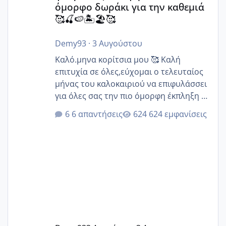
όμορφο δωράκι για την καθεμιά
🥰🍒🍉🏝️🏖️🥰
Demy93
·
3 Αυγούστου
Καλό.μηνα κορίτσια μου 🥰 Καλή
επιτυχία σε όλες,εύχομαι ο τελευταίος
μήνας του καλοκαιριού να επιφυλάσσει
για όλες σας την πιο όμορφη έκπληξη 🧿
@Elk @Melikara86 @Παρασκευαιδου
6 απαντήσεις
624 εμφανίσεις
@Zenia z @melitiniღ @Christi.D.
@flowerv @Riaa @Ngsofia