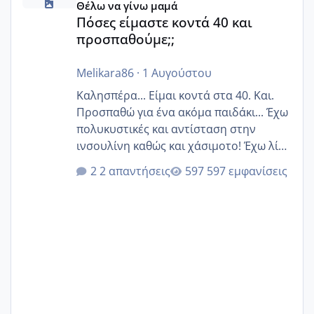
Θέλω να γίνω μαμά
Πόσες είμαστε κοντά 40 και
προσπαθούμε;;
Melikara86
·
1 Αυγούστου
Καλησπέρα... Είμαι κοντά στα 40. Και.
Προσπαθώ για ένα ακόμα παιδάκι... Έχω
πολυκυστικές και αντίσταση στην
ινσουλίνη καθώς και χάσιμοτο! Έχω λίγα
κιλά παραπάνω και όσο κ αν προσπαθώ
2 απαντήσεις
597 εμφανίσεις
δεν χάνω εύκολα! Προσπαθώ για ακόμη
ένα παιδί εδώ και 1,5 χρόνο! Θέλετε να
γράψετε όσες κοπέλες είστε σε
παρόμοια φάση;; Αυτή την στιγμή έχω
δύο χαμένους κύκλους δεν έχω έρθει
περίοδο αυτό τον μήνα περίμενα 20 δεν
ήρθα απλά είδα λίγα ροζ έκανα υπέρηχο
την επομενη μέρα και το ενδομήτριό
ήταν 11,1 χιλιοστά πολύ κα