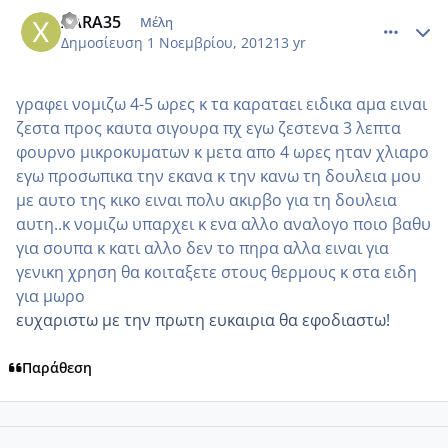
comment_889205
Author stats
XARA35
Μέλη
Δημοσίευση
1 Νοεμβρίου, 2012
13 yr
γραφει νομιζω 4-5 ωρες κ τα καραταει ειδικα αμα ειναι
ζεστα προς καυτα σιγουρα πχ εγω ζεστενα 3 λεπτα
φουρνο μικροκυματων κ μετα απο 4 ωρες ηταν χλιαρο
εγω προσωπικα την εκανα κ την κανω τη δουλεια μου
με αυτο της κικο ειναι πολυ ακιρβο για τη δουλεια
αυτη..κ νομιζω υπαρχει κ ενα αλλο αναλογο ποιο βαθυ
για σουπα κ κατι αλλο δεν το πηρα αλλα ειναι για
γενικη χρηση θα κοιταξετε στους θερμους κ στα ειδη
για μωρο
ευχαριστω με την πρωτη ευκαιρια θα εφοδιαστω!
Παράθεση