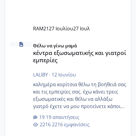
RAM21
27 Ιουλίου
27 Ιουλ
κέντρα εξωσωματικής και γιατροί εμπερίες
Θέλω να γίνω μαμά
κέντρα εξωσωματικής και γιατροί
εμπερίες
LALIBY
·
12 Ιουνίου
καλημέρα κορίτσια θέλω τη βοήθειά σας
και τις εμπειρίες σας. έχω κάνει τρεις
εξωσωματικές και θέλω να αλλάξω
γιατρό έχετε να μου προτείνετε κάποιον
που μείνατε ευχαριστημένες και είχατε
19 απαντήσεις
επιιτυχία? έκανα στο υγεία με τον
2216 εμφανίσεις
ζερβομανωλάκη (δεν το εψαξε καθόλου
το θέμα δεν μου άρεσε καθο΄λου) και