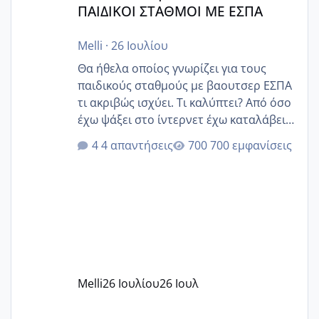
ΠΑΙΔΙΚΟΙ ΣΤΑΘΜΟΙ ΜΕ ΕΣΠΑ
Melli
·
26 Ιουλίου
Θα ήθελα οποίος γνωρίζει για τους
παιδικούς σταθμούς με βαουτσερ ΕΣΠΑ
τι ακριβώς ισχύει. Τι καλύπτει? Από όσο
έχω ψάξει στο ίντερνετ έχω καταλάβει
ότι το βαουτσερ καλύπτει όλα τα
4 απαντήσεις
700 εμφανίσεις
δίδακτρα και τα τροφεια του ιδιωτικού
παιδικού σταθμού για όποιον το έχει
πάρει. Οι παιδικοί σταθμοί έχουν
υπογράψει σύμβαση με την ΕΕΤΑΑ ότι
δέχονται παιδιά με βαουτσερ και ότι
αυτό τα καλύπτει όλα εκτός από έξτρα
όπως σχολικό λεωφορείο κτλ. Είναι
παράνομο να χρεώνουν κάτι επιπλέον.
Melli
26 Ιουλίου
26 Ιουλ
Εγώ πήγα σε έναν ιδιωτικό παιδικό στ