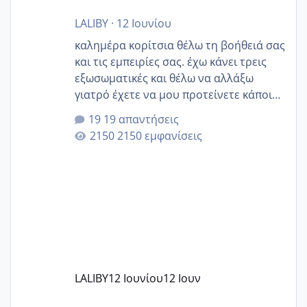
LALIBY
·
12 Ιουνίου
καλημέρα κορίτσια θέλω τη βοήθειά σας
και τις εμπειρίες σας. έχω κάνει τρεις
εξωσωματικές και θέλω να αλλάξω
γιατρό έχετε να μου προτείνετε κάποιον
που μείνατε ευχαριστημένες και είχατε
19 απαντήσεις
επιιτυχία? έκανα στο υγεία με τον
2150 εμφανίσεις
ζερβομανωλάκη (δεν το εψαξε καθόλου
το θέμα δεν μου άρεσε καθο΄λου) και
στο γένεσις με τον πάντο
LALIBY
12 Ιουνίου
12 Ιουν