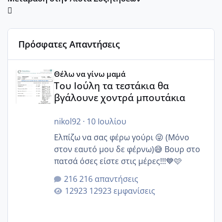
Πρόσφατες Απαντήσεις
Του Ιούλη τα τεστάκια θα βγάλουνε χοντρά μπουτάκια
Θέλω να γίνω μαμά
Του Ιούλη τα τεστάκια θα
βγάλουνε χοντρά μπουτάκια
nikol92
·
10 Ιουλίου
Ελπίζω να σας φέρω γούρι 😜 (Μόνο
στον εαυτό μου δε φέρνω)😅 Βουρ στο
πατσά όσες είστε στις μέρες!!!💙🩷
216 απαντήσεις
12923 εμφανίσεις