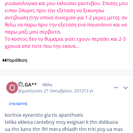
γυναικολογικα και μου εκλεισαν ραντεβου. Επισης μου
ειπαν 24ωρες πριν την εξεταση να ξεκινησω
αντιβιωση (την οποια συνεχισα για 1-2 μερες μετα), αν
θελω να παρω πριν την εξεταση ενα παυσιπονο και να
παρω μαζι μου σερβιετα.
Το κοστος δεν το θυμαμαι γιατι εχουν περασει και 2-3
χρονια απο τοτε που την εκανα...
Παράθεση
comment_888233
Author stats
OLGA**
Μέλη
Δημοσίευση
27 Οκτωβρίου, 2012
13 yr
ΣΥΝΤΆΚΤΗΣ
koritsia eyxaristo gia tis apanthseis
telika ekleisa ranteboy moy exigisan k thn didikasia
ua thn kano thn 9H mera dhladh thn triti poy ua mas