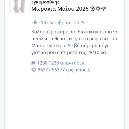
εγκυμοσύνης!
Μωράκια Μαΐου 2026 🌸🌻🌹
Elk
·
13 Οκτωβρίου, 2025
Καλησπέρα κορίτσια διστακτικά είπα να
ανοίξω το θεματάκι για τα μωράκια του
Μαΐου εγώ είμαι 9 εβδ σήμερα πήγα
γιατρό μου είπε μετά της 28/10 να
κλείσω ραντεβού για την αυχενική είναι
1238 απαντήσεις
καμιά άλλη κοπέλα να γεννάει Μάιο ;;
96377 εμφανίσεις