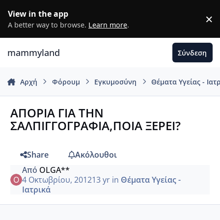
Μετάβαση σε περιεχόμενο
View in the app
×
D
A better way to browse.
Learn more
.
mammyland
Σύνδεση
Αρχή
Φόρουμ
Εγκυμοσύνη
Θέματα Υγείας - Ιατ
ΑΠΟΡΙΑ ΓΙΑ ΤΗΝ
ΣΑΛΠΙΓΓΟΓΡΑΦΙΑ,ΠΟΙΑ ΞΕΡΕΙ?
Share
Ακόλουθοι
Από
OLGA**
4 Οκτωβρίου, 2012
13 yr
in
Θέματα Υγείας -
Ιατρικά