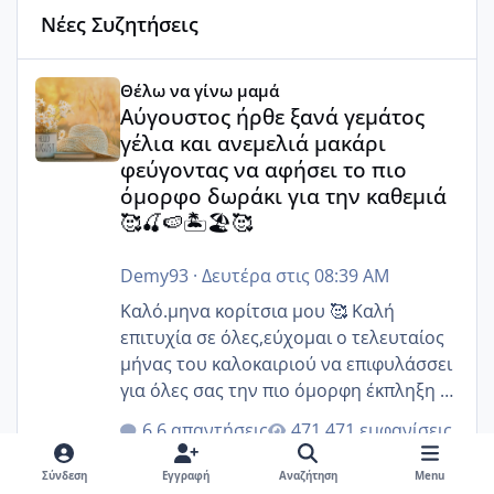
Νέες Συζητήσεις
Αύγουστος ήρθε ξανά γεμάτος γέλια και ανεμελιά μακάρι 
Θέλω να γίνω μαμά
Αύγουστος ήρθε ξανά γεμάτος
γέλια και ανεμελιά μακάρι
φεύγοντας να αφήσει το πιο
όμορφο δωράκι για την καθεμιά
🥰🍒🍉🏝️🏖️🥰
Demy93
·
Δευτέρα στις 08:39 AM
Καλό.μηνα κορίτσια μου 🥰 Καλή
επιτυχία σε όλες,εύχομαι ο τελευταίος
μήνας του καλοκαιριού να επιφυλάσσει
για όλες σας την πιο όμορφη έκπληξη 🧿
@Elk @Melikara86 @Παρασκευαιδου
6 απαντήσεις
471 εμφανίσεις
@Zenia z @melitiniღ @Christi.D.
@flowerv @Riaa @Ngsofia
Σύνδεση
Εγγραφή
Αναζήτηση
Menu