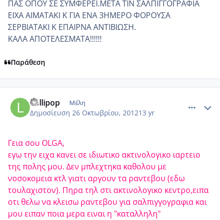
ΠΑΣ ΟΠΟΥ ΣΕ ΣΥΜΦΕΡΕΙ.ΜΕΤΑ ΤΙΝ ΣΑΛΠΙΓΓΟΓΡΑΦΙΑ
ΕΙΧΑ ΑΙΜΑΤΑΚΙ Κ ΓΙΑ ΕΝΑ 3ΗΜΕΡΟ ΦΟΡΟΥΣΑ
ΣΕΡΒΙΑΤΑΚΙ Κ ΕΠΑΙΡΝΑ ΑΝΤΙΒΙΩΣΗ.
ΚΑΛΑ ΑΠΟΤΕΛΕΣΜΑΤΑ!!!!!!
Παράθεση
comment_888054
Author stats
Lollipop
Μέλη
Δημοσίευση
26 Οκτωβρίου, 2012
13 yr
Γεια σου OLGA,
εγω την ειχα κανει σε ιδιωτικο ακτινολογικο ιαρτειο
της πολης μου. Δεν μπλεχτηκα καθολου με
νοσοκομεια κτλ γιατι αργουν τα ραντεβου (εδω
τουλαχιστον). Πηρα τηλ στι ακτινολογικο κεντρο,ειπα
οτι θελω να κλεισω ραντεβου για σαλπιγγογραφια και
μου ειπαν ποια μερα ειναι η "καταλληλη"