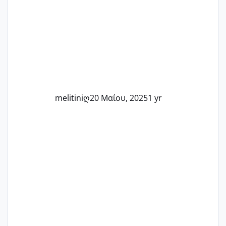
Καμία δεν είναι μόνη – όλες μαζί
μπορούμε να στηρίξουμε η μία την
άλλη, να δώσουμε κουράγιο στις
δύσκολες στιγμές και να γιορτάσουμε
τις μικρές και μεγάλες νίκες. Είτε είστε
στο στάδιο της προετοιμασίας, είτε
ετοιμάζεστε
melitiniღ
20 Μαίου, 2025
1 yr