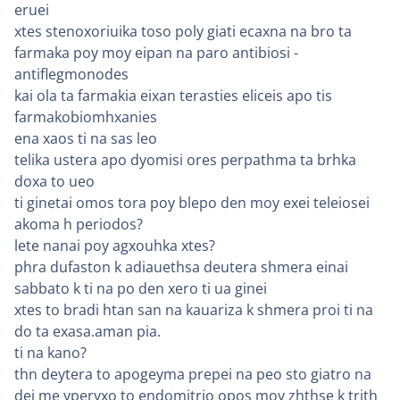
eruei
xtes stenoxoriuika toso poly giati ecaxna na bro ta
farmaka poy moy eipan na paro antibiosi -
antiflegmonodes
kai ola ta farmakia eixan terasties eliceis apo tis
farmakobiomhxanies
ena xaos ti na sas leo
telika ustera apo dyomisi ores perpathma ta brhka
doxa to ueo
ti ginetai omos tora poy blepo den moy exei teleiosei
akoma h periodos?
lete nanai poy agxouhka xtes?
phra dufaston k adiauethsa deutera shmera einai
sabbato k ti na po den xero ti ua ginei
xtes to bradi htan san na kauariza k shmera proi ti na
do ta exasa.aman pia.
ti na kano?
thn deytera to apogeyma prepei na peo sto giatro na
dei me yperyxo to endomitrio opos moy zhthse k trith