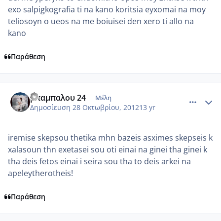
exo salpigkografia ti na kano koritsia eyxomai na moy
teliosoyn o ueos na me boiuisei den xero ti allo na
kano
Παράθεση
comment_888254
Author stats
μπαμπαλου 24
Μέλη
Δημοσίευση
28 Οκτωβρίου, 2012
13 yr
iremise skepsou thetika mhn bazeis asximes skepseis k
xalasoun thn exetasei sou oti einai na ginei tha ginei k
tha deis fetos einai i seira sou tha to deis arkei na
apeleytherotheis!
Παράθεση