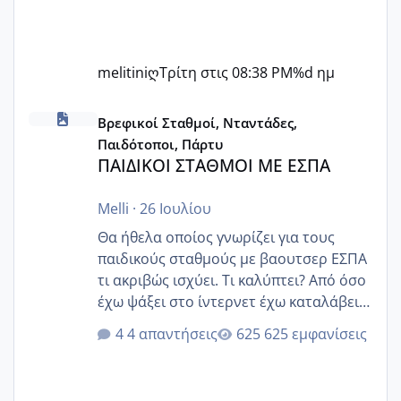
melitiniღ
Τρίτη στις 08:38 PM
%d ημ
ΠΑΙΔΙΚΟΙ ΣΤΑΘΜΟΙ ΜΕ ΕΣΠΑ
Βρεφικοί Σταθμοί, Νταντάδες,
Παιδότοποι, Πάρτυ
ΠΑΙΔΙΚΟΙ ΣΤΑΘΜΟΙ ΜΕ ΕΣΠΑ
Melli
·
26 Ιουλίου
Θα ήθελα οποίος γνωρίζει για τους
παιδικούς σταθμούς με βαουτσερ ΕΣΠΑ
τι ακριβώς ισχύει. Τι καλύπτει? Από όσο
έχω ψάξει στο ίντερνετ έχω καταλάβει
ότι το βαουτσερ καλύπτει όλα τα
4 απαντήσεις
625 εμφανίσεις
δίδακτρα και τα τροφεια του ιδιωτικού
παιδικού σταθμού για όποιον το έχει
πάρει. Οι παιδικοί σταθμοί έχουν