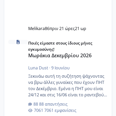
Melikara86
πριν 21 ώρες
21 ωρ
Μωράκια Δεκεμβρίου 2026
Ποιές είμαστε στους ίδιους μήνες
εγκυμοσύνης!
Μωράκια Δεκεμβρίου 2026
Luna Dust
·
9 Ιουνίου
Ξεκινάω αυτή τη συζήτηση ψάχνοντας
να βρω άλλες γυναίκες που έχουν ΠΗΤ
τον Δεκέμβριο. Εμένα η ΠΗΤ μου είναι
24/12 και στις 16/06 είναι το ραντεβού
της αυχενικής διαφάνειας. Έχω αρκετό
88 απαντήσεις
άγχος και οι μέρες δεν φαίνεται να
7061 εμφανίσεις
περνάνε με τίποτα.