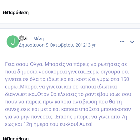
Παράθεση
comment_884018
Author stats
jovi
Μέλη
Δημοσίευση
5 Οκτωβρίου, 2012
13 yr
Γεια σαου Όλγα. Μπορείς να πάρεις να ρωτήσεις σε
ποια δημοσια νοσοκομεια γινεται..Ξερω σιγουρα οτι
γινεται σε όλα τα ιδιωτικα και κοστιζει γυρω στα 150
ευρω..Μπορει να γινεται και σε καποια ιδιωτικα
διαγνωστικα..Οταν θα κλεισεις το ραντεβου ισως σου
πουν να παρεις πριν καποια αντιβιωση που θα τη
συνεχισεις και μετα και καποια υποθετα μπουσκοπαν
για να μην πονεσεις...Επισης μπορει να γινει απο 7η
εως και 12η ημερα του κυκλου! Αυτα!
Παράθεση