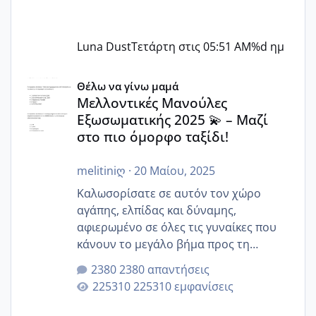
Luna Dust
Τετάρτη στις 05:51 AM
%d ημ
Μελλοντικές Μανούλες Εξωσωματικής 2025 💫 – Μαζί στο
Θέλω να γίνω μαμά
Μελλοντικές Μανούλες
Εξωσωματικής 2025 💫 – Μαζί
στο πιο όμορφο ταξίδι!
melitiniღ
·
20 Μαίου, 2025
Καλωσορίσατε σε αυτόν τον χώρο
αγάπης, ελπίδας και δύναμης,
αφιερωμένο σε όλες τις γυναίκες που
κάνουν το μεγάλο βήμα προς τη
μητρότητα μέσω εξωσωματικής το 2025.
2380 απαντήσεις
Εδώ θα μοιραστούμε αγωνίες, χαρές,
225310 εμφανίσεις
εμπειρίες και κάθε μικρή ή μεγάλη
στιγμή αυτού του ξεχωριστού ταξιδιού.