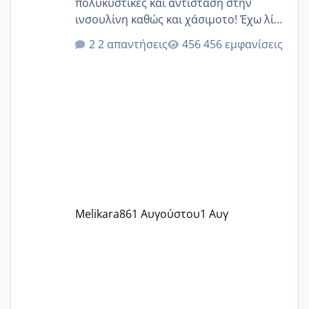
πολυκυστικές και αντίσταση στην
ινσουλίνη καθώς και χάσιμοτο! Έχω λίγα
κιλά παραπάνω και όσο κ αν προσπαθώ
2 απαντήσεις
456 εμφανίσεις
δεν χάνω εύκολα! Προσπαθώ για ακόμη
ένα παιδί εδώ και 1,5 χρόνο! Θέλετε να
γράψετε όσες κοπέλες είστε σε
παρόμοια φάση;; Αυτή την στιγμή έχω
δύο χαμένους κύκλους δεν έχω έρθει
περίοδο αυτό τον μήνα περίμενα 20 δεν
ήρθα απλά είδα λίγα ροζ έκανα υπέρηχο
την επομενη μέρα και το ενδομήτριό
ήταν 11,1 χιλιοστά πολύ κα
Melikara86
1 Αυγούστου
1 Αυγ