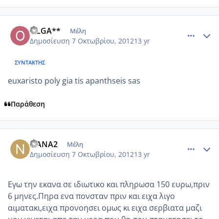
comment_884364
Author stats
OLGA**
Μέλη
Δημοσίευση
7 Οκτωβρίου, 2012
13 yr
ΣΥΝΤΆΚΤΗΣ
euxaristo poly gia tis apanthseis sas
Παράθεση
comment_884393
Author stats
ΝΑΝΑ2
Μέλη
Δημοσίευση
7 Οκτωβρίου, 2012
13 yr
Εγω την εκανα σε ιδιωτικο και πληρωσα 150 ευρω,πριν
6 μηνες.Πηρα ενα πονσταν πριν και ειχα λιγο
αιματακι,ειχα προνοησει ομως κι ειχα σερβιατα μαζι