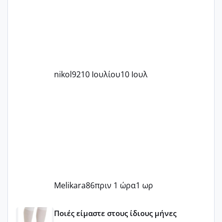
nikol92
10 Ιουλίου
10 Ιουλ
Melikara86
πριν 1 ώρα
1 ωρ
Μωράκια Μαΐου 2026 🌸🌻🌹
Ποιές είμαστε στους ίδιους μήνες