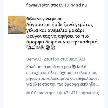
flowerv
Τρίτη στις 09:18 PM
%d ημ
Αύγουστος ήρθε ξανά γεμάτος γέλια και ανεμελιά μακάρι 
Θέλω να γίνω μαμά
Αύγουστος ήρθε ξανά γεμάτος
γέλια και ανεμελιά μακάρι
φεύγοντας να αφήσει το πιο
όμορφο δωράκι για την καθεμιά
🥰🍒🍉🏝️🏖️🥰
Demy93
·
Δευτέρα στις 08:39 AM
Καλό.μηνα κορίτσια μου 🥰 Καλή
επιτυχία σε όλες,εύχομαι ο τελευταίος
μήνας του καλοκαιριού να επιφυλάσσει
για όλες σας την πιο όμορφη έκπληξη 🧿
@Elk @Melikara86 @Παρασκευαιδου
6 απαντήσεις
471 εμφανίσεις
@Zenia z @melitiniღ @Christi.D.
@flowerv @Riaa @Ngsofia