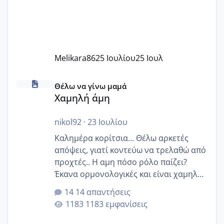
Melikara86
25 Ιουλίου
25 Ιουλ
Χαμηλή άμη
Θέλω να γίνω μαμά
Χαμηλή άμη
nikol92
·
23 Ιουλίου
Καλημέρα κορίτσια... Θέλω αρκετές
απόψεις, γιατί κοντεύω να τρελαθώ από
προχτές.. Η αμη πόσο ρόλο παίζει?
Έκανα ορμονολογικές και είναι χαμηλή
για την ηλικία μου.. Είχα ήδη μια
14 απαντήσεις
εγκυμοσύνη, που έπρεπε να τερματιστεί
1183 εμφανίσεις
στην 27η εβδομάδα και προσπαθώ 7
μήνες ήδη και αρχίζω να αγχώνομαι με