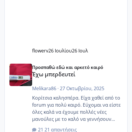
flowerv
26 Ιουλίου
26 Ιουλ
Έχω μπερδευτεί
Προσπαθώ εδώ και αρκετό καιρό
Έχω μπερδευτεί
Melikara86
·
27 Οκτωβρίου, 2025
Κορίτσια καλησπέρα. Είχα χαθεί από το
forum για πολύ καιρό. Εύχομαι να είστε
όλες καλά να έχουμε πολλές νέες
μανούλες με το καλό να γεννήσουν
αυτές που ήδη περιμένουν. Να πάρουν
21 απαντήσεις