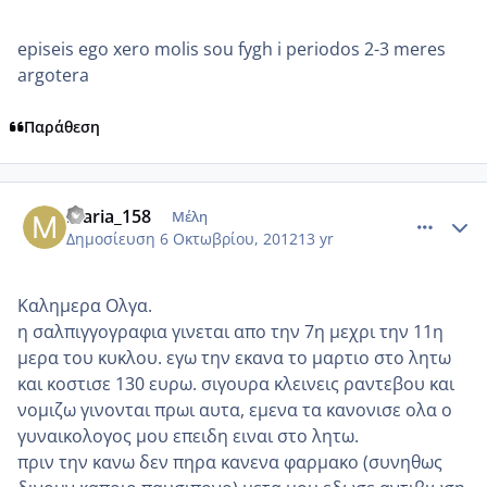
episeis ego xero molis sou fygh i periodos 2-3 meres
argotera
Παράθεση
comment_884262
Author stats
maria_158
Μέλη
Δημοσίευση
6 Οκτωβρίου, 2012
13 yr
Καλημερα Ολγα.
η σαλπιγγογραφια γινεται απο την 7η μεχρι την 11η
μερα του κυκλου. εγω την εκανα το μαρτιο στο λητω
και κοστισε 130 ευρω. σιγουρα κλεινεις ραντεβου και
νομιζω γινονται πρωι αυτα, εμενα τα κανονισε ολα ο
γυναικολογος μου επειδη ειναι στο λητω.
πριν την κανω δεν πηρα κανενα φαρμακο (συνηθως