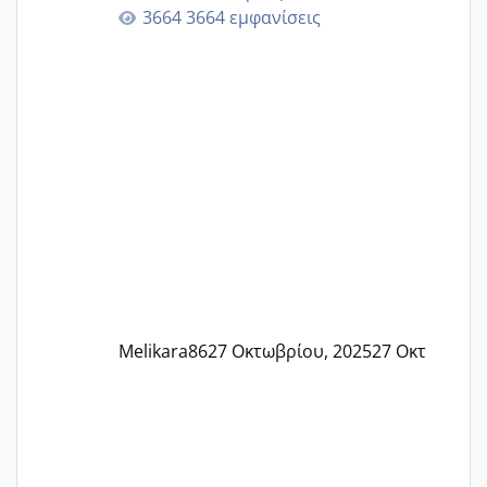
γερα μωράκια στην αγκαλίτσα τους
3664 εμφανίσεις
🙏🏼🙏🏼 Ας πάμε λοιπόν στο θέμα μου.
Τελευταία περίοδο 25 σεπτεμβρίου
Εδώ και τέσσερις πέντε μέρες νιώθω
αρρωστη δεν έχω κουράγιο για τίποτα
πονάει πολύ το στήθος μου και τα δύο
και βάζω θερμόμετρο και έχω συνεχώς
37 με 37, 3 Έτσι λοιπόν είπα να κάνω
ένα τεστ την παρασ
Melikara86
27 Οκτωβρίου, 2025
27 Οκτ