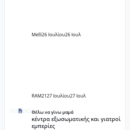
υπογράψει σύμβαση με την ΕΕΤΑΑ ότι
δέχονται παιδιά με βαουτσερ και ότι
αυτό τα καλύπτει όλα εκτός από έξτρα
όπως σχολικό λεωφορείο κτλ. Είναι
παράνομο να χρεώνουν κάτι επιπλέον.
Melli
26 Ιουλίου
26 Ιουλ
Εγώ πήγα σε έναν ιδιωτικό παιδικό στ
RAM21
27 Ιουλίου
27 Ιουλ
κέντρα εξωσωματικής και γιατροί εμπερίες
Θέλω να γίνω μαμά
κέντρα εξωσωματικής και γιατροί
εμπερίες