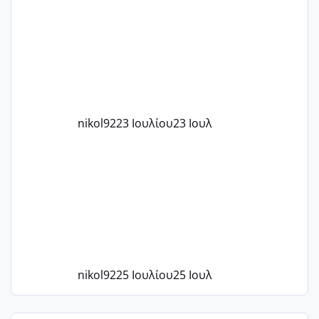
το 1,18... Είμαι 33.. Κάποια που να έμεινε
με χαμηλή άμη???
nikol92
23 Ιουλίου
23 Ιουλ
nikol92
25 Ιουλίου
25 Ιουλ