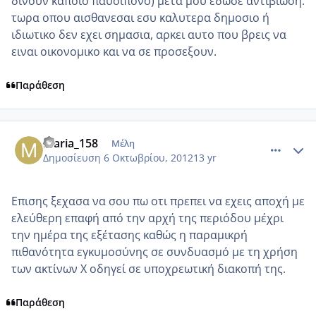
δινουν καποιο παυσιπονο) μετα μου εδωσε αντιβιωση.
τωρα οπου αισθανεσαι εσυ καλυτερα δημοσιο ή
ιδιωτικο δεν εχει σημασια, αρκει αυτο που βρεις να
ειναι οικονομικο και να σε προσεξουν.
Παράθεση
comment_884263
Author stats
maria_158
Μέλη
Δημοσίευση
6 Οκτωβρίου, 2012
13 yr
Επισης ξεχασα να σου πω οτι πρεπει να εχεις αποχή με
ελεύθερη επαφή από την αρχή της περιόδου μέχρι
την ημέρα της εξέτασης καθώς η παραμικρή
πιθανότητα εγκυμοσύνης σε συνδυασμό με τη χρήση
των ακτίνων Χ οδηγεί σε υποχρεωτική διακοπή της.
Παράθεση