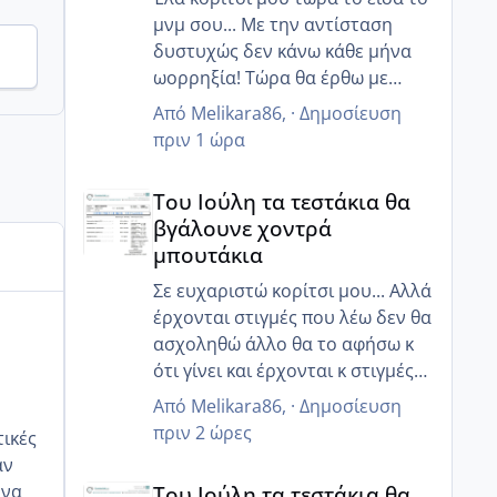
μνμ σου... Με την αντίσταση
δυστυχώς δεν κάνω κάθε μήνα
ωορρηξία! Τώρα θα έρθω με
χάπια φαντάσου περίοδο....
Από
Melikara86
, ·
Δημοσίευση
Προσπαθώ μήπως χάσω και
πριν 1 ώρα
καταφέρω κάτι!! Εύχομαι να
Του Ιούλη τα τεστάκια θα βγάλουνε χοντρά μπουτά
γίνεις σύντομα μανούλα... Γτ
Του Ιούλη τα τεστάκια θα
πηγές με εξωσωματική;; λόγω
βγάλουνε χοντρά
χαμηλής ΑΜΗ;;
μπουτάκια
Σε ευχαριστώ κορίτσι μου... Αλλά
έρχονται στιγμές που λέω δεν θα
ασχοληθώ άλλο θα το αφήσω κ
ότι γίνει και έρχονται κ στιγμές
που θέλω σαν τρελή να κάνω τα
Από
Melikara86
, ·
Δημοσίευση
πάντα!! Αλλά με παίρνει από
πριν 2 ώρες
κάτω... Βλέπεις τον άλλο μήνα
αν
Του Ιούλη τα τεστάκια θα βγάλουνε χοντρά μπουτά
γίνομαι 40...ισως αν ήμουν
Του Ιούλη τα τεστάκια θα