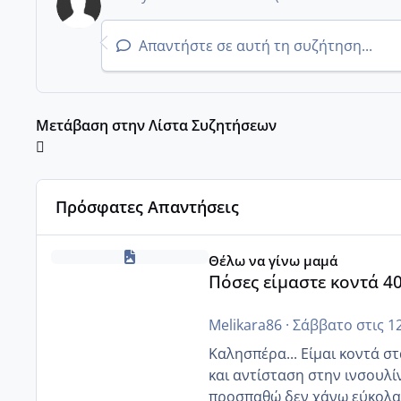
Απαντήστε σε αυτή τη συζήτηση...
Μετάβαση στην Λίστα Συζητήσεων
Πρόσφατες Απαντήσεις
Πόσες είμαστε κοντά 40 και προσπαθούμε;;
Θέλω να γίνω μαμά
Πόσες είμαστε κοντά 4
Melikara86
·
Σάββατο στις 1
Καλησπέρα... Είμαι κοντά στα 40. 
και αντίσταση στην ινσουλί
προσπαθώ δεν χάνω εύκολα! Προσπαθώ για ακόμη ένα παιδί εδώ και 1,5 χρόνο! Θέλετε