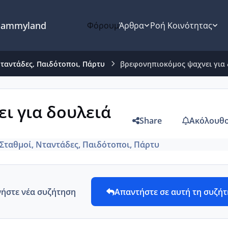
ammyland
Φόρουμ
Άρθρα
Ροή Κοινότητας
Νταντάδες, Παιδότοποι, Πάρτυ
βρεφονηπιοκόμος ψαχνει για 
ι για δουλειά
Share
Ακόλουθο
Σταθμοί, Νταντάδες, Παιδότοποι, Πάρτυ
νήστε νέα συζήτηση
Απαντήστε σε αυτή τη συζή