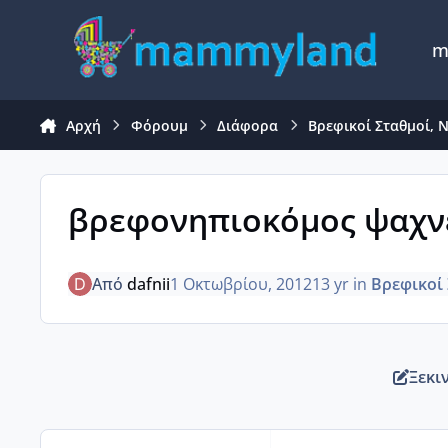
Μετάβαση σε περιεχόμενο
m
Αρχή
Φόρουμ
Διάφορα
Βρεφικοί Σταθμοί, 
βρεφονηπιοκόμος ψαχνε
Από
dafnii
1 Οκτωβρίου, 2012
13 yr
in
Βρεφικοί 
Ξεκι