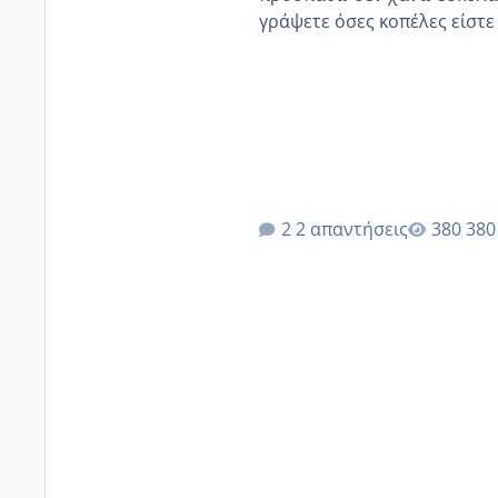
γράψετε όσες κοπέλες είστε σε παρόμοια φάση;;
κύκλους δεν έχω έρθει περί
έκανα υπέρηχο την επομενη 
2 απαντήσεις
380