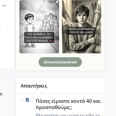
comment_882949
.
@mammylandreal
Απαντήσεις
ρα
Πόσες είμαστε κοντά 40 και προσπαθούμε;;
Πόσες είμαστε κοντά 40 και
προσπαθούμε;;
Έλα κορίτσι μου τώρα το είδα το