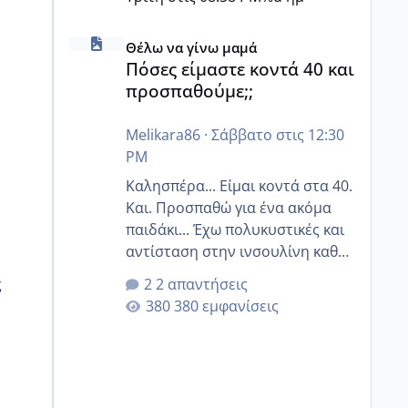
Πόσες είμαστε κοντά 40 και προσπαθούμε;;
Θέλω να γίνω μαμά
Πόσες είμαστε κοντά 40 και
προσπαθούμε;;
Melikara86
·
Σάββατο στις 12:30
PM
Καλησπέρα... Είμαι κοντά στα 40.
Και. Προσπαθώ για ένα ακόμα
παιδάκι... Έχω πολυκυστικές και
αντίσταση στην ινσουλίνη καθώς
και χάσιμοτο! Έχω λίγα κιλά
ς
2 απαντήσεις
παραπάνω και όσο κ αν
380 εμφανίσεις
προσπαθώ δεν χάνω εύκολα!
Προσπαθώ για ακόμη ένα παιδί
εδώ και 1,5 χρόνο! Θέλετε να
γράψετε όσες κοπέλες είστε σε
παρόμοια φάση;; Αυτή την