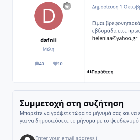
Δημοσίευση
1 Οκτωβρ
Είμαι βρεφονηπιοκόμ
εβδομάδα ειτε πρωι
heleniaa@yahoo.gr
dafnii
Μέλη
40
10
posts
Reputation
Παράθεση
Συμμετοχή στη συζήτηση
Μπορείτε να γράψετε τώρα το μήνυμά σας και να 
για να δημοσιεύσετε το μήνυμα με το ψευδώνυμό 