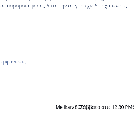
 Αυτή την στιγμή έχω δύο χαμένους
οδο αυτό τον μήνα περίμενα 20 δεν ήρθα απλά είδα λίγα ρ
μέρα και το ενδομήτριό ήταν 11,1 χιλιοστά πολύ κα
 εμφανίσεις
Melikara86
Σάββατο στις 12:30 PM