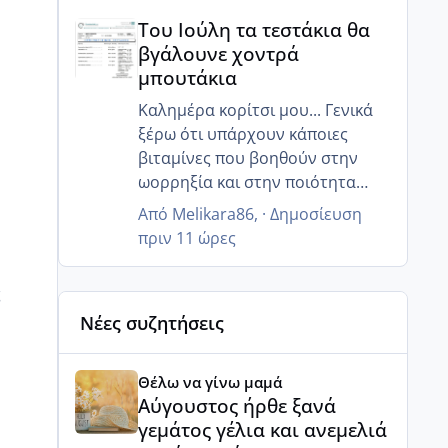
Του Ιούλη τα τεστάκια θα βγάλουνε χοντρά μπουτά
Του Ιούλη τα τεστάκια θα
βγάλουνε χοντρά
μπουτάκια
Καλημέρα κορίτσι μου... Γενικά
ξέρω ότι υπάρχουν κάποιες
βιταμίνες που βοηθούν στην
ωορρηξία και στην ποιότητα
τους... Εμένα έδωσε της
Από
Melikara86
, ·
Δημοσίευση
κουμπαράς μου ο γιατρός
πριν 11 ώρες
κάποιες... Θα την ρωτήσω κ θα
σου της στείλω!
ς
Επίσης εμένα μου είχε πει για τα
Νέες συζητήσεις
ινοφερτ!
ΑΜΗ είχα κάνει πριν μήνες!
Αύγουστος ήρθε ξανά γεμάτος γέλια και ανεμελιά μ
Σε αλά νέα, οι εξετάσει μου
Θέλω να γίνω μαμά
χάλια! Μου είπε ότι έτσι δεν θα
Αύγουστος ήρθε ξανά
μείνω έγκυος...εχω φουλ
γεμάτος γέλια και ανεμελιά
αντίσταση στην ινσουλίνη και η