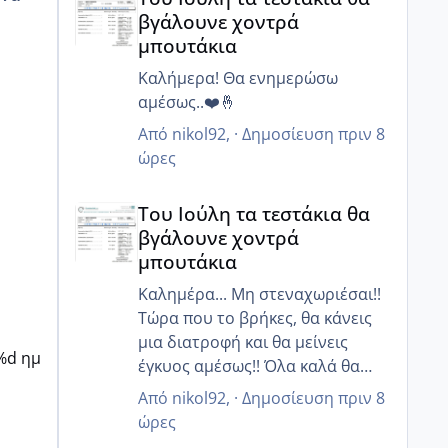
μικρότερη και είχα χρόνο να
βγάλουνε χοντρά
σκεφτόμουν αλλιώς!! Βέβαια εγώ
οζ
μπουτάκια
έχω και δύο κορίτσια μεγάλα που
είμαι ευγνώμων στον Θεό που
Καλήμερα! Θα ενημερώσω
μου τα έδωσε γερά και τα βλέπω
αμέσως..❤️🤞
να μεγαλώνουν με υγεία!! Αλλά
Από
nikol92
, ·
Δημοσίευση
πριν 8
στεναχωριέμαι γτ ο άντρας μου
ώρες
δεν έχει παιδιά και θέλει σαν
Του Ιούλη τα τεστάκια θα βγάλουνε χοντρά μπουτά
τρελός!!
Του Ιούλη τα τεστάκια θα
Αύριο πάμε για
βγάλουνε χοντρά
σπερματοδιαγραμμα.... Για να
μπουτάκια
δούμε!! ❤️❤️❤️
Καλημέρα... Μη στεναχωριέσαι!!
Τώρα που το βρήκες, θα κάνεις
μια διατροφή και θα μείνεις
%d ημ
έγκυος αμέσως!! Όλα καλά θα
πάνε είμαι σίγουρη!!!❤️❤️
Από
nikol92
, ·
Δημοσίευση
πριν 8
ώρες