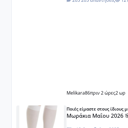
205 απαντήσεις
Melikara86
πριν 2 ώρες
2 ωρ
Μωράκια Μαΐου 2026 🌸🌻🌹
Ποιές είμαστε στους ίδιους 
Μωράκια Μαΐου 2026 