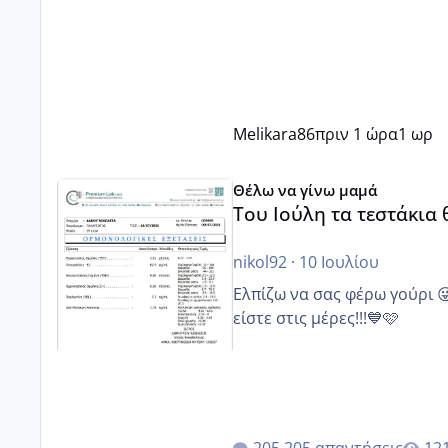
Melikara86
πριν 1 ώρα
1 ωρ
Του Ιούλη τα τεστάκια θα βγάλουνε χοντρά μπουτάκι
Θέλω να γίνω μαμά
Του Ιούλη τα τεστάκια
nikol92
·
10 Ιουλίου
Ελπίζω να σας φέρω γούρι 
είστε στις μέρες!!!💙🩷