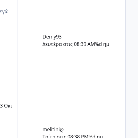
Demy93
Δευτέρα στις 08:39 AM
%d ημ
3 Οκτ
melitiniღ
Τρίτη στις 08:38 PM
%d ημ