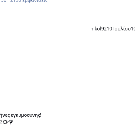
12190 εμφανίσεις
nikol92
10 Ιουλίου
1
μήνες εγκυμοσύνης!
🌻🌹