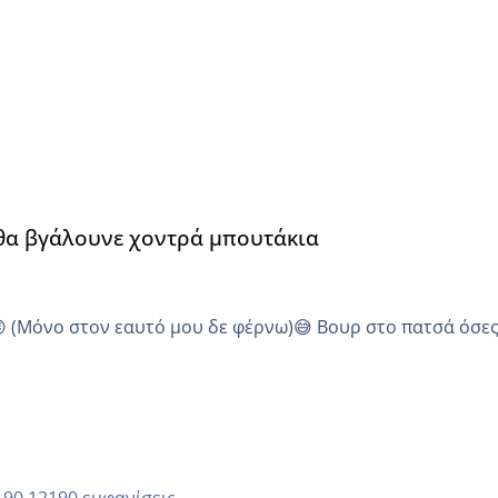
α
 θα βγάλουνε χοντρά μπουτάκια
😜 (Μόνο στον εαυτό μου δε φέρνω)😅 Βουρ στο πατσά όσε