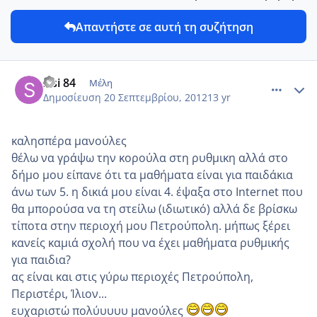
Απαντήστε σε αυτή τη συζήτηση
comment_880733
Author stats
sisi 84
Μέλη
Δημοσίευση
20 Σεπτεμβρίου, 2012
13 yr
καλησπέρα μανούλες
θέλω να γράψω την κορούλα στη ρυθμικη αλλά στο
δήμο μου είπανε ότι τα μαθήματα είναι για παιδάκια
άνω των 5. η δικιά μου είναι 4. έψαξα στο Internet που
θα μπορούσα να τη στείλω (ιδιωτικό) αλλά δε βρίσκω
τίποτα στην περιοχή μου Πετρούπολη. μήπως ξέρει
κανείς καμιά σχολή που να έχει μαθήματα ρυθμικής
για παιδια?
ας είναι και στις γύρω περιοχές Πετρούπολη,
Περιστέρι, Ίλιον...
ευχαριστώ πολύυυυυ μανούλες