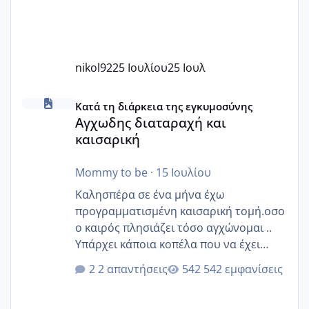
nikol92
25 Ιουλίου
25 Ιουλ
Αγχωδης διαταραχή και καισαρική
Κατά τη διάρκεια της εγκυμοσύνης
Αγχωδης διαταραχή και
καισαρική
Mommy to be
·
15 Ιουλίου
Καλησπέρα σε ένα μήνα έχω
προγραμματισμένη καισαρική τομή.οσο
ο καιρός πλησιάζει τόσο αγχώνομαι ..
Υπάρχει κάποια κοπέλα που να έχει
παρόμοιο ιστορικό να μας πει την
2 απαντήσεις
542 εμφανίσεις
εμπειρία της;Να σημειώσω είναι η
δεύτερη εγκυμοσύνη μου και καισαρική