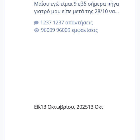
Μαΐου εγώ είμαι 9 εβδ σήμερα πήγα
γιατρό μου είπε μετά της 28/10 να
κλείσω ραντεβού για την αυχενική είναι
1237 απαντήσεις
καμιά άλλη κοπέλα να γεννάει Μάιο ;;
96009 εμφανίσεις
Elk
13 Οκτωβρίου, 2025
13 Οκτ