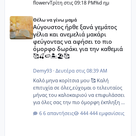
flowerv
Τρίτη στις 09:18 PM
%d ημ
Αύγουστος ήρθε ξανά γεμάτος γέλια και ανεμελιά μακάρι 
Θέλω να γίνω μαμά
Αύγουστος ήρθε ξανά γεμάτος
γέλια και ανεμελιά μακάρι
φεύγοντας να αφήσει το πιο
όμορφο δωράκι για την καθεμιά
🥰🍒🍉🏝️🏖️🥰
Demy93
·
Δευτέρα στις 08:39 AM
Καλό.μηνα κορίτσια μου 🥰 Καλή
επιτυχία σε όλες,εύχομαι ο τελευταίος
μήνας του καλοκαιριού να επιφυλάσσει
για όλες σας την πιο όμορφη έκπληξη 🧿
@Elk @Melikara86 @Παρασκευαιδου
6 απαντήσεις
444 εμφανίσεις
@Zenia z @melitiniღ @Christi.D.
@flowerv @Riaa @Ngsofia