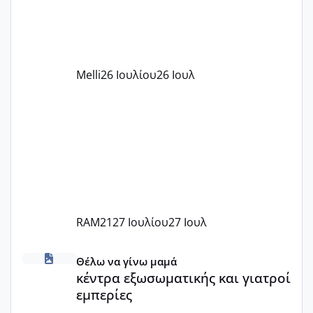
δέχονται παιδιά με βαουτσερ και ότι
αυτό τα καλύπτει όλα εκτός από έξτρα
όπως σχολικό λεωφορείο κτλ. Είναι
παράνομο να χρεώνουν κάτι επιπλέον.
Melli
26 Ιουλίου
26 Ιουλ
Εγώ πήγα σε έναν ιδιωτικό παιδικό στ
RAM21
27 Ιουλίου
27 Ιουλ
κέντρα εξωσωματικής και γιατροί εμπερίες
Θέλω να γίνω μαμά
κέντρα εξωσωματικής και γιατροί
εμπερίες