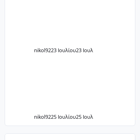
το 1,18... Είμαι 33.. Κάποια που να έμεινε
με χαμηλή άμη???
nikol92
23 Ιουλίου
23 Ιουλ
nikol92
25 Ιουλίου
25 Ιουλ