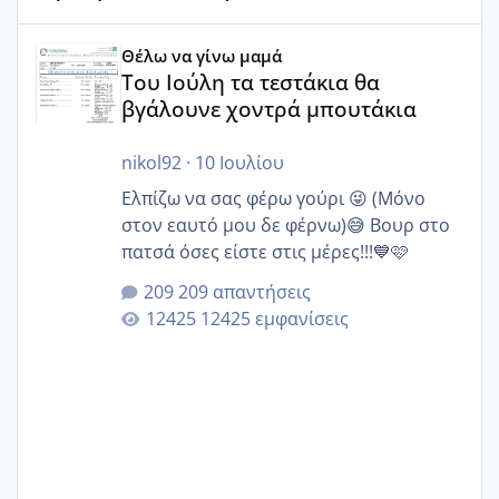
Του Ιούλη τα τεστάκια θα βγάλουνε χοντρά μπουτάκια
Θέλω να γίνω μαμά
Του Ιούλη τα τεστάκια θα
βγάλουνε χοντρά μπουτάκια
nikol92
·
10 Ιουλίου
Ελπίζω να σας φέρω γούρι 😜 (Μόνο
στον εαυτό μου δε φέρνω)😅 Βουρ στο
πατσά όσες είστε στις μέρες!!!💙🩷
209 απαντήσεις
12425 εμφανίσεις