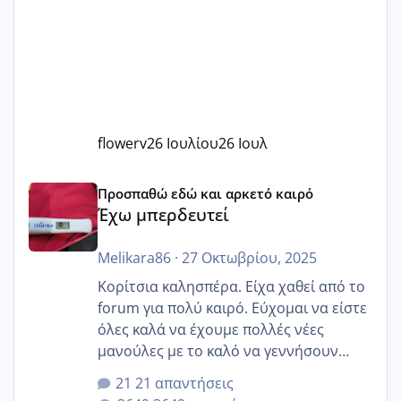
flowerv
26 Ιουλίου
26 Ιουλ
Έχω μπερδευτεί
Προσπαθώ εδώ και αρκετό καιρό
Έχω μπερδευτεί
Melikara86
·
27 Οκτωβρίου, 2025
Κορίτσια καλησπέρα. Είχα χαθεί από το
forum για πολύ καιρό. Εύχομαι να είστε
όλες καλά να έχουμε πολλές νέες
μανούλες με το καλό να γεννήσουν
αυτές που ήδη περιμένουν. Να πάρουν
21 απαντήσεις
γερα μωράκια στην αγκαλίτσα τους