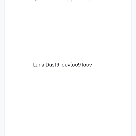
περνάνε με τίποτα.
Luna Dust
9 Ιουνίου
9 Ιουν