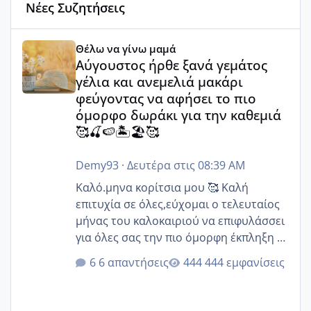
Νέες Συζητήσεις
Αύγουστος ήρθε ξανά γεμάτος γέλια και ανεμελιά μακάρι 
Θέλω να γίνω μαμά
Αύγουστος ήρθε ξανά γεμάτος
γέλια και ανεμελιά μακάρι
φεύγοντας να αφήσει το πιο
όμορφο δωράκι για την καθεμιά
🥰🍒🍉🏝️🏖️🥰
Demy93
·
Δευτέρα στις 08:39 AM
Καλό.μηνα κορίτσια μου 🥰 Καλή
επιτυχία σε όλες,εύχομαι ο τελευταίος
μήνας του καλοκαιριού να επιφυλάσσει
για όλες σας την πιο όμορφη έκπληξη 🧿
@Elk @Melikara86 @Παρασκευαιδου
6 απαντήσεις
444 εμφανίσεις
@Zenia z @melitiniღ @Christi.D.
@flowerv @Riaa @Ngsofia