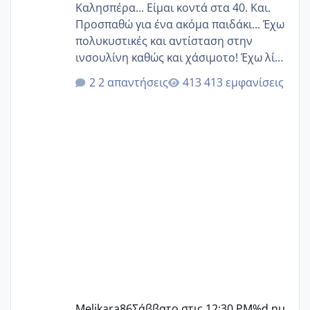
Καλησπέρα... Είμαι κοντά στα 40. Και.
Προσπαθώ για ένα ακόμα παιδάκι... Έχω
πολυκυστικές και αντίσταση στην
ινσουλίνη καθώς και χάσιμοτο! Έχω λίγα
κιλά παραπάνω και όσο κ αν προσπαθώ
2 απαντήσεις
413 εμφανίσεις
δεν χάνω εύκολα! Προσπαθώ για ακόμη
ένα παιδί εδώ και 1,5 χρόνο! Θέλετε να
γράψετε όσες κοπέλες είστε σε
παρόμοια φάση;; Αυτή την στιγμή έχω
δύο χαμένους κύκλους δεν έχω έρθει
περίοδο αυτό τον μήνα περίμενα 20 δεν
ήρθα απλά είδα λίγα ροζ έκανα υπέρηχο
την επομενη μέρα και το ενδομήτριό
ήταν 11,1 χιλιοστά πολύ κα
Melikara86
Σάββατο στις 12:30 PM
%d ημ