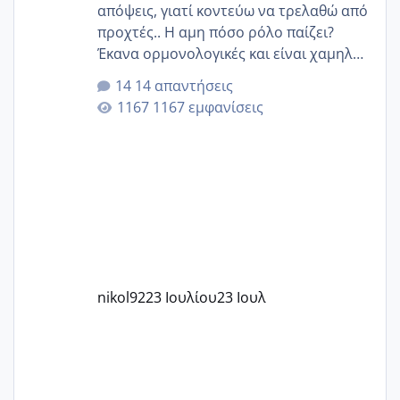
απόψεις, γιατί κοντεύω να τρελαθώ από
προχτές.. Η αμη πόσο ρόλο παίζει?
Έκανα ορμονολογικές και είναι χαμηλή
για την ηλικία μου.. Είχα ήδη μια
14 απαντήσεις
εγκυμοσύνη, που έπρεπε να τερματιστεί
1167 εμφανίσεις
στην 27η εβδομάδα και προσπαθώ 7
μήνες ήδη και αρχίζω να αγχώνομαι με
το 1,18... Είμαι 33.. Κάποια που να έμεινε
με χαμηλή άμη???
nikol92
23 Ιουλίου
23 Ιουλ