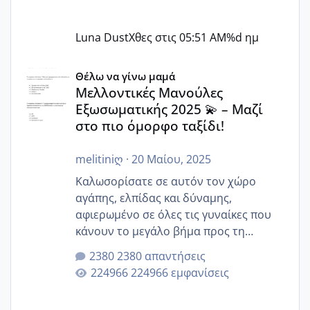
Luna Dust
Χθες στις 05:51 AM
%d ημ
Μελλοντικές Μανούλες Εξωσωματικής 2025 💫 – Μαζί στο
Θέλω να γίνω μαμά
Μελλοντικές Μανούλες
Εξωσωματικής 2025 💫 – Μαζί
στο πιο όμορφο ταξίδι!
melitiniღ
·
20 Μαίου, 2025
Καλωσορίσατε σε αυτόν τον χώρο
αγάπης, ελπίδας και δύναμης,
αφιερωμένο σε όλες τις γυναίκες που
κάνουν το μεγάλο βήμα προς τη
μητρότητα μέσω εξωσωματικής το 2025.
2380 απαντήσεις
Εδώ θα μοιραστούμε αγωνίες, χαρές,
224966 εμφανίσεις
εμπειρίες και κάθε μικρή ή μεγάλη
στιγμή αυτού του ξεχωριστού ταξιδιού.