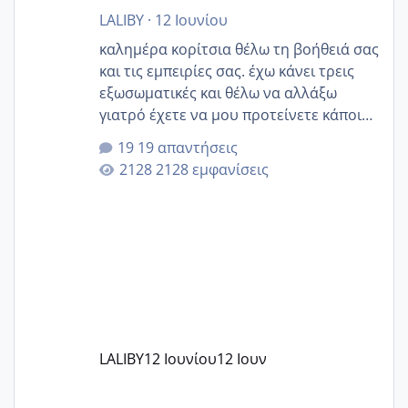
LALIBY
·
12 Ιουνίου
καλημέρα κορίτσια θέλω τη βοήθειά σας
και τις εμπειρίες σας. έχω κάνει τρεις
εξωσωματικές και θέλω να αλλάξω
γιατρό έχετε να μου προτείνετε κάποιον
που μείνατε ευχαριστημένες και είχατε
19 απαντήσεις
επιιτυχία? έκανα στο υγεία με τον
2128 εμφανίσεις
ζερβομανωλάκη (δεν το εψαξε καθόλου
το θέμα δεν μου άρεσε καθο΄λου) και
στο γένεσις με τον πάντο
LALIBY
12 Ιουνίου
12 Ιουν