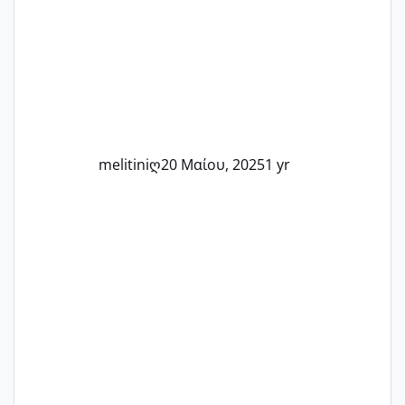
Καμία δεν είναι μόνη – όλες μαζί
μπορούμε να στηρίξουμε η μία την
άλλη, να δώσουμε κουράγιο στις
δύσκολες στιγμές και να γιορτάσουμε
τις μικρές και μεγάλες νίκες. Είτε είστε
στο στάδιο της προετοιμασίας, είτε
ετοιμάζεστε
melitiniღ
20 Μαίου, 2025
1 yr