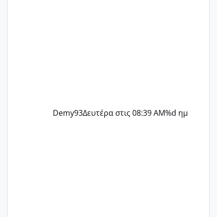
Demy93
Δευτέρα στις 08:39 AM
%d ημ