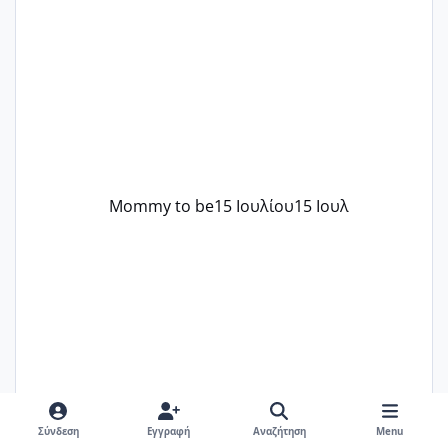
στην πρώτη είχα κάνει ολική νάρκωση
..βέβαια δεν είχα κανένα άγχος και
στρες ήταν επιλογή για ιατρικούς
λόγους της δεδομένης στιγμής.
Mommy to be
15 Ιουλίου
15 Ιουλ
Σύνδεση
Εγγραφή
Αναζήτηση
Menu