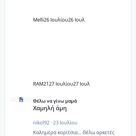
αυτό τα καλύπτει όλα εκτός από έξτρα
όπως σχολικό λεωφορείο κτλ. Είναι
παράνομο να χρεώνουν κάτι επιπλέον.
Melli
26 Ιουλίου
26 Ιουλ
Εγώ πήγα σε έναν ιδιωτικό παιδικό στ
RAM21
27 Ιουλίου
27 Ιουλ
Χαμηλή άμη
Θέλω να γίνω μαμά
Χαμηλή άμη
nikol92
·
23 Ιουλίου
Καλημέρα κορίτσια... Θέλω αρκετές