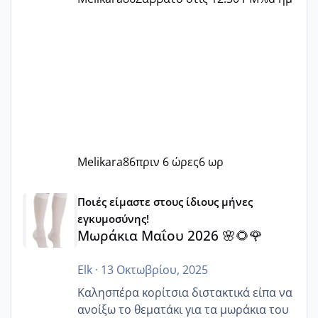
Melikara86
πριν 6 ώρες
6 ωρ
Μωράκια Μαΐου 2026 🌸🌻🌹
Ποιές είμαστε στους ίδιους μήνες
εγκυμοσύνης!
Μωράκια Μαΐου 2026 🌸🌻🌹
Elk
·
13 Οκτωβρίου, 2025
Καλησπέρα κορίτσια διστακτικά είπα να
ανοίξω το θεματάκι για τα μωράκια του