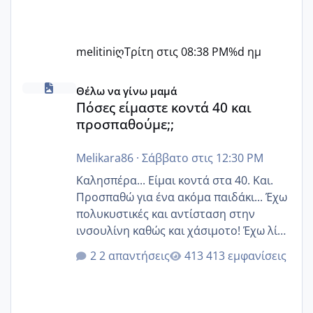
melitiniღ
Τρίτη στις 08:38 PM
%d ημ
Πόσες είμαστε κοντά 40 και προσπαθούμε;;
Θέλω να γίνω μαμά
Πόσες είμαστε κοντά 40 και
προσπαθούμε;;
Melikara86
·
Σάββατο στις 12:30 PM
Καλησπέρα... Είμαι κοντά στα 40. Και.
Προσπαθώ για ένα ακόμα παιδάκι... Έχω
πολυκυστικές και αντίσταση στην
ινσουλίνη καθώς και χάσιμοτο! Έχω λίγα
κιλά παραπάνω και όσο κ αν προσπαθώ
2 απαντήσεις
413 εμφανίσεις
δεν χάνω εύκολα! Προσπαθώ για ακόμη
ένα παιδί εδώ και 1,5 χρόνο! Θέλετε να
γράψετε όσες κοπέλες είστε σε