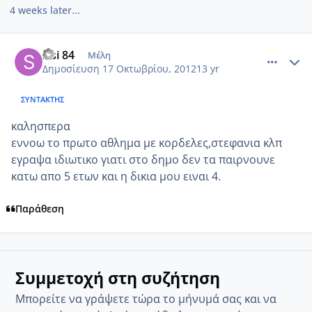
4 weeks later...
comment_886358
Author stats
sisi 84
Μέλη
Δημοσίευση
17 Οκτωβρίου, 2012
13 yr
ΣΥΝΤΆΚΤΗΣ
καλησπερα
εννοω το πρωτο αθλημα με κορδελες,στεφανια κλπ
εγραψα ιδιωτικο γιατι στο δημο δεν τα παιρνουνε
κατω απο 5 ετων και η δικια μου ειναι 4.
Παράθεση
Συμμετοχή στη συζήτηση
Μπορείτε να γράψετε τώρα το μήνυμά σας και να