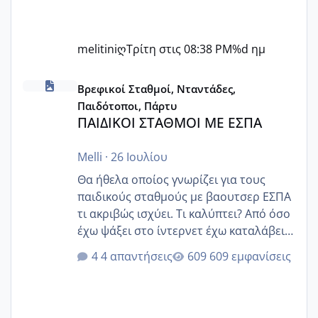
melitiniღ
Τρίτη στις 08:38 PM
%d ημ
ΠΑΙΔΙΚΟΙ ΣΤΑΘΜΟΙ ΜΕ ΕΣΠΑ
Βρεφικοί Σταθμοί, Νταντάδες,
Παιδότοποι, Πάρτυ
ΠΑΙΔΙΚΟΙ ΣΤΑΘΜΟΙ ΜΕ ΕΣΠΑ
Melli
·
26 Ιουλίου
Θα ήθελα οποίος γνωρίζει για τους
παιδικούς σταθμούς με βαουτσερ ΕΣΠΑ
τι ακριβώς ισχύει. Τι καλύπτει? Από όσο
έχω ψάξει στο ίντερνετ έχω καταλάβει
ότι το βαουτσερ καλύπτει όλα τα
4 απαντήσεις
609 εμφανίσεις
δίδακτρα και τα τροφεια του ιδιωτικού
παιδικού σταθμού για όποιον το έχει
πάρει. Οι παιδικοί σταθμοί έχουν
υπογράψει σύμβαση με την ΕΕΤΑΑ ότι