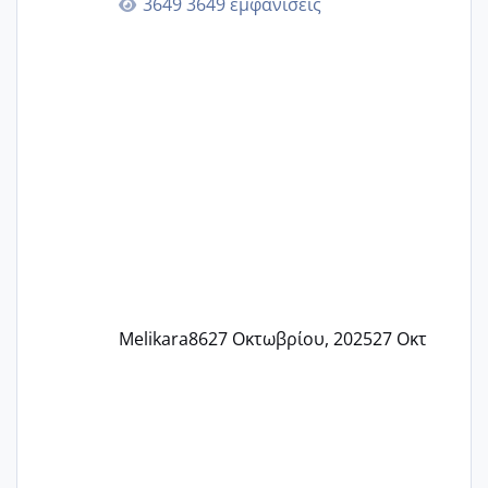
3649 εμφανίσεις
🙏🏼🙏🏼 Ας πάμε λοιπόν στο θέμα μου.
Τελευταία περίοδο 25 σεπτεμβρίου
Εδώ και τέσσερις πέντε μέρες νιώθω
αρρωστη δεν έχω κουράγιο για τίποτα
πονάει πολύ το στήθος μου και τα δύο
και βάζω θερμόμετρο και έχω συνεχώς
37 με 37, 3 Έτσι λοιπόν είπα να κάνω
ένα τεστ την παρασ
Melikara86
27 Οκτωβρίου, 2025
27 Οκτ