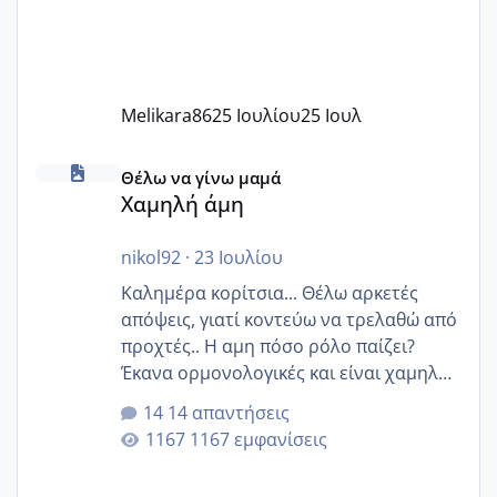
Melikara86
25 Ιουλίου
25 Ιουλ
Χαμηλή άμη
Θέλω να γίνω μαμά
Χαμηλή άμη
nikol92
·
23 Ιουλίου
Καλημέρα κορίτσια... Θέλω αρκετές
απόψεις, γιατί κοντεύω να τρελαθώ από
προχτές.. Η αμη πόσο ρόλο παίζει?
Έκανα ορμονολογικές και είναι χαμηλή
για την ηλικία μου.. Είχα ήδη μια
14 απαντήσεις
εγκυμοσύνη, που έπρεπε να τερματιστεί
1167 εμφανίσεις
στην 27η εβδομάδα και προσπαθώ 7
μήνες ήδη και αρχίζω να αγχώνομαι με