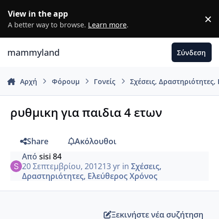
Μετάβαση σε περιεχόμενο
View in the app
×
D
A better way to browse.
Learn more
.
mammyland
Σύνδεση
Αρχή
Φόρουμ
Γονείς
Σχέσεις, Δραστηριότητες,
ρυθμικη για παιδια 4 ετων
Share
Ακόλουθοι
Από
sisi 84
20 Σεπτεμβρίου, 2012
13 yr
in
Σχέσεις,
Δραστηριότητες, Ελεύθερος Χρόνος
Ξεκινήστε νέα συζήτηση