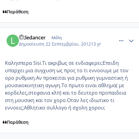
Παράθεση
comment_881275
Author stats
littledancer
Μέλη
Δημοσίευση
22 Σεπτεμβρίου, 2012
13 yr
Καλησπερα Sisi.Τι ακριβως σε ενδιαφερει;Επειδη
υπαρχει μια συγχυση ως προς το τι εννοουμε με τον
ορο ρυθμικη.Αν προκειται για ρυθμικη γυμναστικη ή
μουσικοκινητικη αγωγη.Το πρωτο ειναι αθλημα( με
κορδελες,στεφανια κλπ) και το δευτερο προπαιδεια
στη μουσικη και τον χορο.Οταν λες ιδιωτικο τι
εννοεις;Αθλητικο συλλογο ή σχολη χορου;
Παράθεση