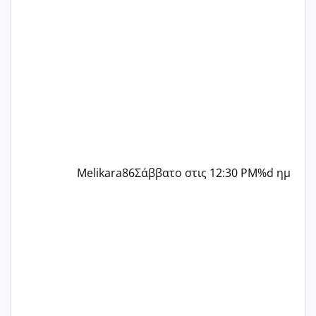
παρόμοια φάση;; Αυτή την στιγμή έχω
δύο χαμένους κύκλους δεν έχω έρθει
περίοδο αυτό τον μήνα περίμενα 20 δεν
ήρθα απλά είδα λίγα ροζ έκανα υπέρηχο
την επομενη μέρα και το ενδομήτριό
ήταν 11,1 χιλιοστά πολύ κα
Melikara86
Σάββατο στις 12:30 PM
%d ημ