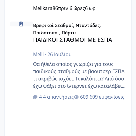
Melikara86
πριν 6 ώρες
6 ωρ
ΠΑΙΔΙΚΟΙ ΣΤΑΘΜΟΙ ΜΕ ΕΣΠΑ
Βρεφικοί Σταθμοί, Νταντάδες,
Παιδότοποι, Πάρτυ
ΠΑΙΔΙΚΟΙ ΣΤΑΘΜΟΙ ΜΕ ΕΣΠΑ
Melli
·
26 Ιουλίου
Θα ήθελα οποίος γνωρίζει για τους
παιδικούς σταθμούς με βαουτσερ ΕΣΠΑ
τι ακριβώς ισχύει. Τι καλύπτει? Από όσο
έχω ψάξει στο ίντερνετ έχω καταλάβει
ότι το βαουτσερ καλύπτει όλα τα
4 απαντήσεις
609 εμφανίσεις
δίδακτρα και τα τροφεια του ιδιωτικού
παιδικού σταθμού για όποιον το έχει
πάρει. Οι παιδικοί σταθμοί έχουν
υπογράψει σύμβαση με την ΕΕΤΑΑ ότι
δέχονται παιδιά με βαουτσερ και ότι