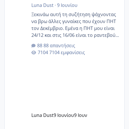
Luna Dust
·
9 Ιουνίου
Ξεκινάω αυτή τη συζήτηση ψάχνοντας
να βρω άλλες γυναίκες που έχουν ΠΗΤ
τον Δεκέμβριο. Εμένα η ΠΗΤ μου είναι
24/12 και στις 16/06 είναι το ραντεβού
της αυχενικής διαφάνειας. Έχω αρκετό
88 απαντήσεις
άγχος και οι μέρες δεν φαίνεται να
7104 εμφανίσεις
περνάνε με τίποτα.
Luna Dust
9 Ιουνίου
9 Ιουν