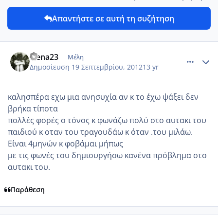
Απαντήστε σε αυτή τη συζήτηση
comment_880514
Author stats
elena23
Μέλη
Δημοσίευση
19 Σεπτεμβρίου, 2012
13 yr
καλησπέρα εχω μια ανησυχία αν κ το έχω ψάξει δεν
βρήκα τίποτα
πολλές φορές ο τόνος κ φωνάζω πολύ στο αυτακι του
παιδιού κ οταν του τραγουδάω κ όταν .του μιλάω.
Είναι 4μηνών κ φοβάμαι μήπως
με τις φωνές του δημιουργήσω κανένα πρόβλημα στο
αυτακι του.
Παράθεση