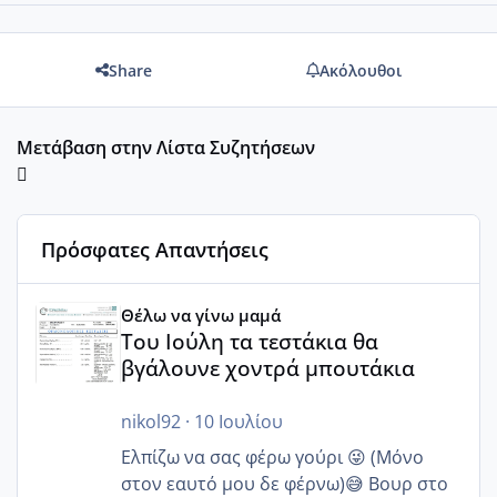
Share
Ακόλουθοι
Μετάβαση στην Λίστα Συζητήσεων
Πρόσφατες Απαντήσεις
Του Ιούλη τα τεστάκια θα βγάλουνε χοντρά μπουτάκια
Θέλω να γίνω μαμά
Του Ιούλη τα τεστάκια θα
βγάλουνε χοντρά μπουτάκια
nikol92
·
10 Ιουλίου
Ελπίζω να σας φέρω γούρι 😜 (Μόνο
στον εαυτό μου δε φέρνω)😅 Βουρ στο