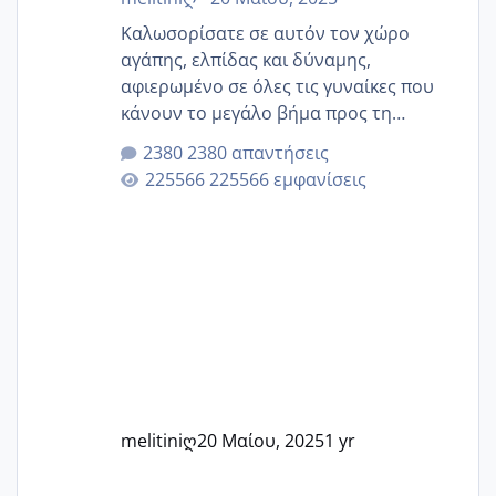
Καλωσορίσατε σε αυτόν τον χώρο
αγάπης, ελπίδας και δύναμης,
αφιερωμένο σε όλες τις γυναίκες που
κάνουν το μεγάλο βήμα προς τη
μητρότητα μέσω εξωσωματικής το 2025.
2380 απαντήσεις
Εδώ θα μοιραστούμε αγωνίες, χαρές,
225566 εμφανίσεις
εμπειρίες και κάθε μικρή ή μεγάλη
στιγμή αυτού του ξεχωριστού ταξιδιού.
Καμία δεν είναι μόνη – όλες μαζί
μπορούμε να στηρίξουμε η μία την
άλλη, να δώσουμε κουράγιο στις
δύσκολες στιγμές και να γιορτάσουμε
τις μικρές και μεγάλες νίκες. Είτε είστε
στο στάδιο της προετοιμασίας, είτε
ετοιμάζεστε
melitiniღ
20 Μαίου, 2025
1 yr