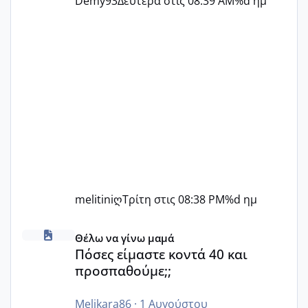
Demy93
Δευτέρα στις 08:39 AM
%d ημ
melitiniღ
Τρίτη στις 08:38 PM
%d ημ
Πόσες είμαστε κοντά 40 και προσπαθούμε;;
Θέλω να γίνω μαμά
Πόσες είμαστε κοντά 40 και
προσπαθούμε;;
Melikara86
·
1 Αυγούστου