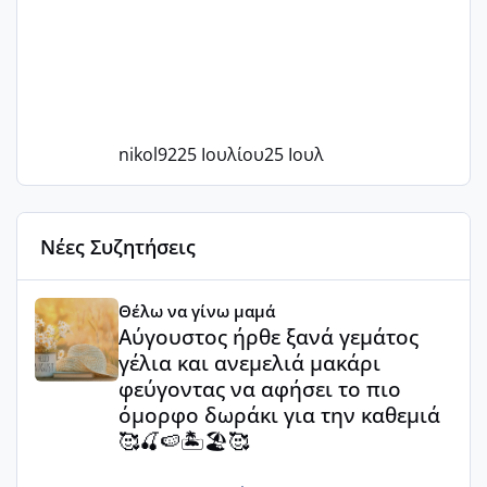
nikol92
25 Ιουλίου
25 Ιουλ
Νέες Συζητήσεις
Αύγουστος ήρθε ξανά γεμάτος γέλια και ανεμελιά μακάρι 
Θέλω να γίνω μαμά
Αύγουστος ήρθε ξανά γεμάτος
γέλια και ανεμελιά μακάρι
φεύγοντας να αφήσει το πιο
όμορφο δωράκι για την καθεμιά
🥰🍒🍉🏝️🏖️🥰