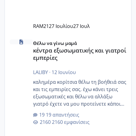
RAM21
27 Ιουλίου
27 Ιουλ
κέντρα εξωσωματικής και γιατροί εμπερίες
Θέλω να γίνω μαμά
κέντρα εξωσωματικής και γιατροί
εμπερίες
LALIBY
·
12 Ιουνίου
καλημέρα κορίτσια θέλω τη βοήθειά σας
και τις εμπειρίες σας. έχω κάνει τρεις
εξωσωματικές και θέλω να αλλάξω
γιατρό έχετε να μου προτείνετε κάποιον
που μείνατε ευχαριστημένες και είχατε
19 απαντήσεις
επιιτυχία? έκανα στο υγεία με τον
2160 εμφανίσεις
ζερβομανωλάκη (δεν το εψαξε καθόλου
το θέμα δεν μου άρεσε καθο΄λου) και