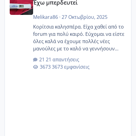
Έχω μπερδευτεί
Melikara86
·
27 Οκτωβρίου, 2025
Κορίτσια καλησπέρα. Είχα χαθεί από το
forum για πολύ καιρό. Εύχομαι να είστε
όλες καλά να έχουμε πολλές νέες
μανούλες με το καλό να γεννήσουν
αυτές που ήδη περιμένουν. Να πάρουν
21 απαντήσεις
γερα μωράκια στην αγκαλίτσα τους
3673 εμφανίσεις
🙏🏼🙏🏼 Ας πάμε λοιπόν στο θέμα μου.
Τελευταία περίοδο 25 σεπτεμβρίου
Εδώ και τέσσερις πέντε μέρες νιώθω
αρρωστη δεν έχω κουράγιο για τίποτα
πονάει πολύ το στήθος μου και τα δύο
και βάζω θερμόμετρο και έχω συνεχώς
37 με 37, 3 Έτσι λοιπόν είπα να κάνω
ένα τεστ την παρασ