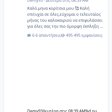
Demy93
·
Δευτέρα στις 08:39 AM
Καλό.μηνα κορίτσια μου 🥰 Καλή
επιτυχία σε όλες,εύχομαι ο τελευταίος
μήνας του καλοκαιριού να επιφυλάσσει
για όλες σας την πιο όμορφη έκπληξη 🧿
@Elk @Melikara86 @Παρασκευαιδου
6 απαντήσεις
495 εμφανίσεις
@Zenia z @melitiniღ @Christi.D.
@flowerv @Riaa @Ngsofia
Demy93
Δευτέρα στις 08:39 AM
%d ημ