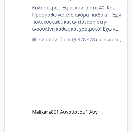
Καλησπέρα... Είμαι κοντά στα 40. Και.
Προσπαθώ για ένα ακόμα παιδάκι... Έχω
πολυκυστικές και αντίσταση στην
ινσουλίνη καθώς και χάσιμοτο! Έχω λίγα
κιλά παραπάνω και όσο κ αν προσπαθώ
2 απαντήσεις
478 εμφανίσεις
δεν χάνω εύκολα! Προσπαθώ για ακόμη
ένα παιδί εδώ και 1,5 χρόνο! Θέλετε να
γράψετε όσες κοπέλες είστε σε
παρόμοια φάση;; Αυτή την στιγμή έχω
δύο χαμένους κύκλους δεν έχω έρθει
περίοδο αυτό τον μήνα περίμενα 20 δεν
ήρθα απλά είδα λίγα ροζ έκανα υπέρηχο
την επομενη μέρα και το ενδομήτριό
ήταν 11,1 χιλιοστά πολύ κα
Melikara86
1 Αυγούστου
1 Αυγ