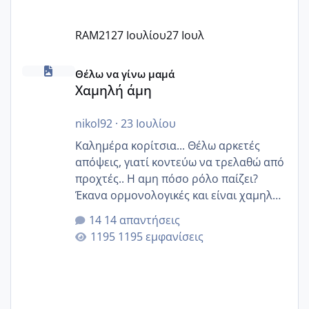
RAM21
27 Ιουλίου
27 Ιουλ
Χαμηλή άμη
Θέλω να γίνω μαμά
Χαμηλή άμη
nikol92
·
23 Ιουλίου
Καλημέρα κορίτσια... Θέλω αρκετές
απόψεις, γιατί κοντεύω να τρελαθώ από
προχτές.. Η αμη πόσο ρόλο παίζει?
Έκανα ορμονολογικές και είναι χαμηλή
για την ηλικία μου.. Είχα ήδη μια
14 απαντήσεις
εγκυμοσύνη, που έπρεπε να τερματιστεί
1195 εμφανίσεις
στην 27η εβδομάδα και προσπαθώ 7
μήνες ήδη και αρχίζω να αγχώνομαι με
το 1,18... Είμαι 33.. Κάποια που να έμεινε
με χαμηλή άμη???