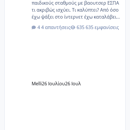
παιδικούς σταθμούς με βαουτσερ ΕΣΠΑ
τι ακριβώς ισχύει. Τι καλύπτει? Από όσο
έχω ψάξει στο ίντερνετ έχω καταλάβει
ότι το βαουτσερ καλύπτει όλα τα
4 απαντήσεις
635 εμφανίσεις
δίδακτρα και τα τροφεια του ιδιωτικού
παιδικού σταθμού για όποιον το έχει
πάρει. Οι παιδικοί σταθμοί έχουν
υπογράψει σύμβαση με την ΕΕΤΑΑ ότι
δέχονται παιδιά με βαουτσερ και ότι
αυτό τα καλύπτει όλα εκτός από έξτρα
όπως σχολικό λεωφορείο κτλ. Είναι
παράνομο να χρεώνουν κάτι επιπλέον.
Melli
26 Ιουλίου
26 Ιουλ
Εγώ πήγα σε έναν ιδιωτικό παιδικό στ