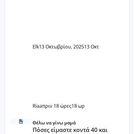
Elk
13 Οκτωβρίου, 2025
13 Οκτ
Riaa
πριν 18 ώρες
18 ωρ
Πόσες είμαστε κοντά 40 και προσπαθούμε;;
Θέλω να γίνω μαμά
Πόσες είμαστε κοντά 40 και