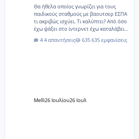
Θα ήθελα οποίος γνωρίζει για τους
παιδικούς σταθμούς με βαουτσερ ΕΣΠΑ
τι ακριβώς ισχύει. Τι καλύπτει? Από όσο
έχω ψάξει στο ίντερνετ έχω καταλάβει
ότι το βαουτσερ καλύπτει όλα τα
4 απαντήσεις
635 εμφανίσεις
δίδακτρα και τα τροφεια του ιδιωτικού
παιδικού σταθμού για όποιον το έχει
πάρει. Οι παιδικοί σταθμοί έχουν
υπογράψει σύμβαση με την ΕΕΤΑΑ ότι
δέχονται παιδιά με βαουτσερ και ότι
αυτό τα καλύπτει όλα εκτός από έξτρα
όπως σχολικό λεωφορείο κτλ. Είναι
παράνομο να χρεώνουν κάτι επιπλέον.
Melli
26 Ιουλίου
26 Ιουλ
Εγώ πήγα σε έναν ιδιωτικό παιδικό στ