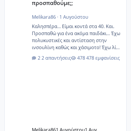
προσπαθούμε;;
Melikara86
·
1 Αυγούστου
Καλησπέρα... Είμαι κοντά στα 40. Και.
Προσπαθώ για ένα ακόμα παιδάκι... Έχω
πολυκυστικές και αντίσταση στην
ινσουλίνη καθώς και χάσιμοτο! Έχω λίγα
κιλά παραπάνω και όσο κ αν προσπαθώ
2 απαντήσεις
478 εμφανίσεις
δεν χάνω εύκολα! Προσπαθώ για ακόμη
ένα παιδί εδώ και 1,5 χρόνο! Θέλετε να
γράψετε όσες κοπέλες είστε σε
παρόμοια φάση;; Αυτή την στιγμή έχω
δύο χαμένους κύκλους δεν έχω έρθει
περίοδο αυτό τον μήνα περίμενα 20 δεν
ήρθα απλά είδα λίγα ροζ έκανα υπέρηχο
την επομενη μέρα και το ενδομήτριό
ήταν 11,1 χιλιοστά πολύ κα
Melikara86
1 Αυγούστου
1 Αυγ