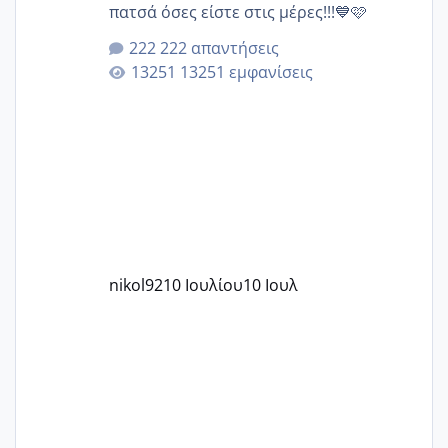
πατσά όσες είστε στις μέρες!!!💙🩷
222 απαντήσεις
13251 εμφανίσεις
nikol92
10 Ιουλίου
10 Ιουλ