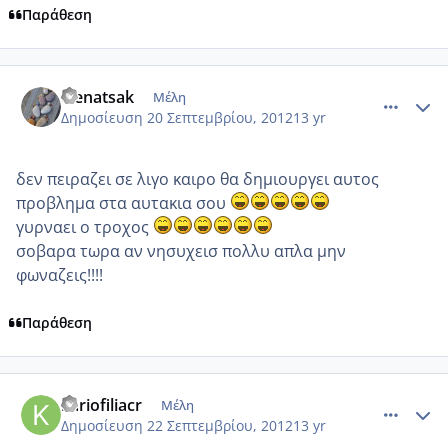
Παράθεση
comment_880719
Author stats
elenatsak
Μέλη
Δημοσίευση
20 Σεπτεμβρίου, 2012
13 yr
δεν πειραζει σε λιγο καιρο θα δημιουργει αυτος
προβλημα στα αυτακια σου
γυρναει ο τροχος
σοβαρα τωρα αν νησυχεισ πολλυ απλα μην
φωναζεις!!!!
Παράθεση
comment_881175
Author stats
kariofiliacr
Μέλη
Δημοσίευση
22 Σεπτεμβρίου, 2012
13 yr