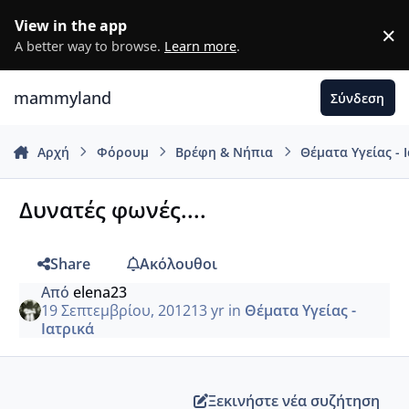
Μετάβαση σε περιεχόμενο
View in the app
×
D
A better way to browse.
Learn more
.
mammyland
Σύνδεση
Αρχή
Φόρουμ
Βρέφη & Νήπια
Θέματα Υγείας - 
Δυνατές φωνές....
Share
Ακόλουθοι
Από
elena23
19 Σεπτεμβρίου, 2012
13 yr
in
Θέματα Υγείας -
Ιατρικά
Ξεκινήστε νέα συζήτηση