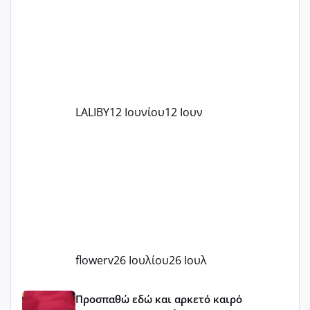
στο γένεσις με τον πάντο
LALIBY
12 Ιουνίου
12 Ιουν
flowerv
26 Ιουλίου
26 Ιουλ
Έχω μπερδευτεί
Προσπαθώ εδώ και αρκετό καιρό