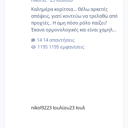
nikol92
·
23 Ιουλίου
Καλημέρα κορίτσια... Θέλω αρκετές
απόψεις, γιατί κοντεύω να τρελαθώ από
προχτές.. Η αμη πόσο ρόλο παίζει?
Έκανα ορμονολογικές και είναι χαμηλή
για την ηλικία μου.. Είχα ήδη μια
14 απαντήσεις
εγκυμοσύνη, που έπρεπε να τερματιστεί
1195 εμφανίσεις
στην 27η εβδομάδα και προσπαθώ 7
μήνες ήδη και αρχίζω να αγχώνομαι με
το 1,18... Είμαι 33.. Κάποια που να έμεινε
με χαμηλή άμη???
nikol92
23 Ιουλίου
23 Ιουλ