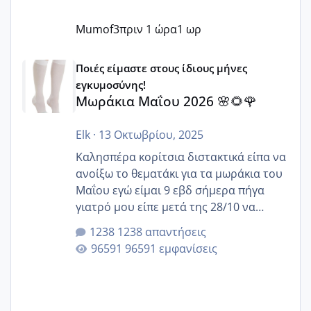
Mumof3
πριν 1 ώρα
1 ωρ
Μωράκια Μαΐου 2026 🌸🌻🌹
Ποιές είμαστε στους ίδιους μήνες
εγκυμοσύνης!
Μωράκια Μαΐου 2026 🌸🌻🌹
Elk
·
13 Οκτωβρίου, 2025
Καλησπέρα κορίτσια διστακτικά είπα να
ανοίξω το θεματάκι για τα μωράκια του
Μαΐου εγώ είμαι 9 εβδ σήμερα πήγα
γιατρό μου είπε μετά της 28/10 να
κλείσω ραντεβού για την αυχενική είναι
1238 απαντήσεις
καμιά άλλη κοπέλα να γεννάει Μάιο ;;
96591 εμφανίσεις