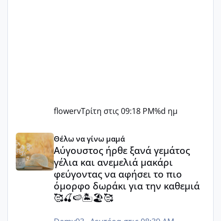
flowerv
Τρίτη στις 09:18 PM
%d ημ
Αύγουστος ήρθε ξανά γεμάτος γέλια και ανεμελιά μακάρι 
Θέλω να γίνω μαμά
Αύγουστος ήρθε ξανά γεμάτος
γέλια και ανεμελιά μακάρι
φεύγοντας να αφήσει το πιο
όμορφο δωράκι για την καθεμιά
🥰🍒🍉🏝️🏖️🥰