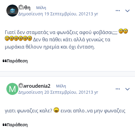
comment_880556
Author stats
Ανθη
Μέλη
Δημοσίευση
19 Σεπτεμβρίου, 2012
13 yr
Γιατί δεν σταματάς να φωνάζεις αφού φοβάσαι;;;;
Δεν θα πάθει κάτι αλλά γενικώς τα
μωράκια θέλουν ηρεμία και όχι ένταση.
Παράθεση
comment_880597
Author stats
mwroudenia2
Μέλη
Δημοσίευση
20 Σεπτεμβρίου, 2012
13 yr
γιατι φωναζεις καλε?
ειναι απλο..να μην φωναζεις
Παράθεση