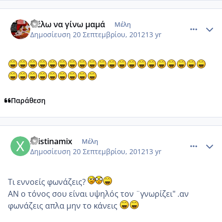
comment_880649
Author stats
Θέλω να γίνω μαμά
Μέλη
Δημοσίευση
20 Σεπτεμβρίου, 2012
13 yr
Παράθεση
comment_880652
Author stats
xristinamix
Μέλη
Δημοσίευση
20 Σεπτεμβρίου, 2012
13 yr
Τι εννοείς φωνάζεις?
ΑΝ ο τόνος σου είναι υψηλός τον ¨γνωρίζει" .αν
φωνάζεις απλα μην το κάνεις