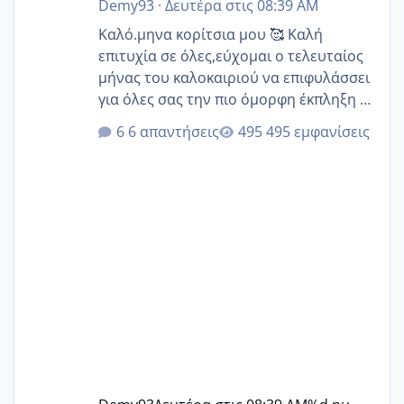
Demy93
·
Δευτέρα στις 08:39 AM
Καλό.μηνα κορίτσια μου 🥰 Καλή
επιτυχία σε όλες,εύχομαι ο τελευταίος
μήνας του καλοκαιριού να επιφυλάσσει
για όλες σας την πιο όμορφη έκπληξη 🧿
@Elk @Melikara86 @Παρασκευαιδου
6 απαντήσεις
495 εμφανίσεις
@Zenia z @melitiniღ @Christi.D.
@flowerv @Riaa @Ngsofia