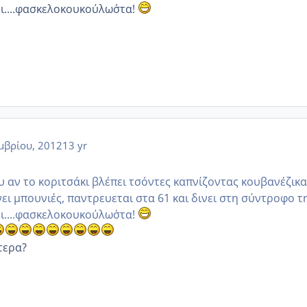
ι....φασκελοκουκούλωσ΄τα!
μβρίου, 2012
13 yr
υ αν το κοριτσάκι βλέπει τσόντες καπνίζοντας κουβανέζικα
νει μπουνιές, παντρευεται στα 61 και δινει στη σύντροφο τ
ι....φασκελοκουκούλωσ΄τα!
τερα?