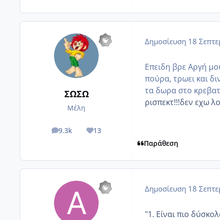
Δημοσίευση
18 Σεπτε
Επειδη βρε Αργή μο
πούρα, τρωει και δι
τα δωρα στο κρεβατ
ΣΩΣΩ
ρισπεκτ!!!δεν εχω λο
Μέλη
9.3k
13
posts
Reputation
Παράθεση
Δημοσίευση
18 Σεπτε
"1. Είναι πιο δύσκο