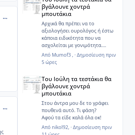
Ααα ωραία τώρα που δεν έχετε
βγάλουνε χοντρά
και πολύ δουλειά είστε κάπως
μπουτάκια
πιο χαλαροί θα πάρει και το
comment_879949
9μηνο τον Σεπτέμβρη θα είναι
Αρχικά θα πρέπει να το
και η μεγάλη στο σχολείο οπότε
αξιολογήσει ουρολόγος ή έστω
μια χαρά !θα πάτε και διακοπες
κάποια ειδικότητα που να
ειχες πει ;
ασχολείται με γονιμότητα.
και εμένα έχει σταματήσει την
😊
Από
Mumof3
, ·
Δημοσίευση
πριν
δουλειά ο άντρας μου και
5 ώρες
είμαστε όλοι μαζί την Τρίτη
Του Ιούλη τα τεστάκια θα βγάλουνε χοντρά μπουτά
τελικά θα κάνω και τα γενέθλια
Του Ιούλη τα τεστάκια θα
πήγα εχτές παράγγειλα και της
βγάλουνε χοντρά
τούρτες τα έχω κανονίσει όλα
μπουτάκια
περιμένουν πως και πως 😂
Στου άντρα μου δε το γράφει
comment_879992
πουθενά αυτό. Τι φάση?
Αφού τα είδε καλά όλα οκ!
Από
nikol92
, ·
Δημοσίευση
πριν
ης
11 ώρες