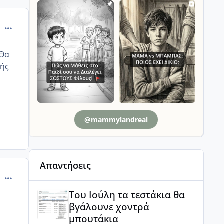
comment_879642
 Θα
χής
@mammylandreal
Απαντήσεις
comment_879766
Του Ιούλη τα τεστάκια θα βγάλουνε χοντρά μπουτά
Του Ιούλη τα τεστάκια θα
βγάλουνε χοντρά
μπουτάκια