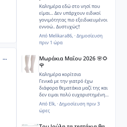
Καλημέρα εδώ στο νησί που
είμαι... Δεν υπάρχουν ειδικοί
γονιμότητας πιο εξειδικευμένοι
εννοώ.. Δυστυχώς!!
Από
Melikara86
, ·
Δημοσίευση
πριν 1 ώρα
Μωράκια Μαΐου 2026 🌸🌻🌹
Μωράκια Μαΐου 2026 🌸🌻
comment_879838
🌹
Καλημέρα κορίτσια
Γενικά με την γιατρό έχω
διάφορα θεματάκια μαζί της και
δεν ειμαι πολύ ευχαριστημένη
αλλά τουλάχιστον στο κομμάτι
Από
Elk
, ·
Δημοσίευση
πριν 3
θηλασμός είναι καλή δεν
ώρες
προωθεί καθόλου το ξένο γάλα
Του Ιούλη τα τεστάκια θα βγάλουνε χοντρά μπουτά
όταν η μαμά θέλει να θηλάσει ..
Του Ιούλη τα τεστάκια θα