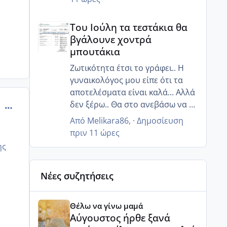
Του Ιούλη τα τεστάκια θα βγάλουνε χοντρά μπουτά
Του Ιούλη τα τεστάκια θα
βγάλουνε χοντρά
μπουτάκια
Ζωτικότητα έτσι το γράφει.. Η
γυναικολόγος μου είπε ότι τα
αποτελέσματα είναι καλά... Αλλά
δεν ξέρω.. Θα στο ανεβάσω να το
comment_880005
δεις κ εσύ
Από
Melikara86
, ·
Δημοσίευση
πριν 11 ώρες
ης
Νέες συζητήσεις
Αύγουστος ήρθε ξανά γεμάτος γέλια και ανεμελιά μ
Θέλω να γίνω μαμά
Αύγουστος ήρθε ξανά