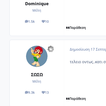
Dominique
Μέλη
1.5k
10
posts
Reputation
Παράθεση
Δημοσίευση
17 Σεπτε
τελειο οντως..κατι 
ΣΩΣΩ
Μέλη
9.3k
13
posts
Reputation
Παράθεση