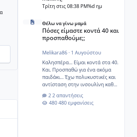
Τρίτη στις 08:38 PM
%d ημ
ρα
Πόσες είμαστε κοντά 40 και προσπαθούμε;;
Θέλω να γίνω μαμά
Πόσες είμαστε κοντά 40 και
προσπαθούμε;;
Melikara86
·
1 Αυγούστου
Καλησπέρα... Είμαι κοντά στα 40.
Και. Προσπαθώ για ένα ακόμα
παιδάκι... Έχω πολυκυστικές και
αντίσταση στην ινσουλίνη καθώς
και χάσιμοτο! Έχω λίγα κιλά
2 απαντήσεις
παραπάνω και όσο κ αν
480 εμφανίσεις
προσπαθώ δεν χάνω εύκολα!
Προσπαθώ για ακόμη ένα παιδί
εδώ και 1,5 χρόνο! Θέλετε να
γράψετε όσες κοπέλες είστε σε
παρόμοια φάση;; Αυτή την