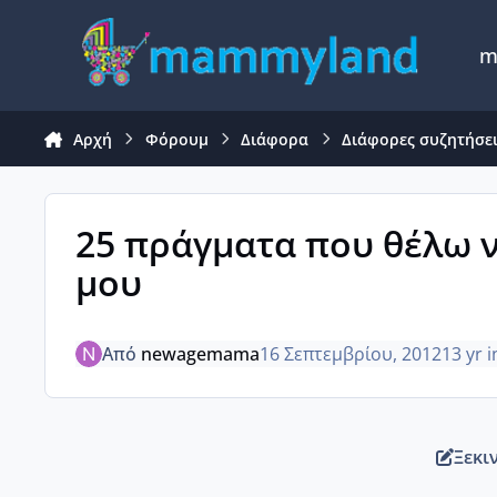
Μετάβαση σε περιεχόμενο
m
Αρχή
Φόρουμ
Διάφορα
Διάφορες συζητήσε
25 πράγματα που θέλω να
μου
Από
newagemama
16 Σεπτεμβρίου, 2012
13 yr
i
Ξεκι