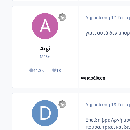
Δημοσίευση
17 Σεπτε
γιατί αυτά δεν μπορε
Argi
Μέλη
11.3k
13
posts
Reputation
Παράθεση
Δημοσίευση
18 Σεπτε
Επειδη βρε Αργή μο
πούρα, τρωει και δι