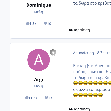
τα δωρα στο κρεβατ
Dominique
Μέλη
1.5k
10
posts
Reputation
Παράθεση
Δημοσίευση
18 Σεπτε
Επειδη βρε Αργή μο
πούρα, τρωει και δι
τα δωρα στο κρεβατ
Argi
Μέλη
οκ αλλά τα περισσό
11.3k
13
posts
Reputation
Παράθεση