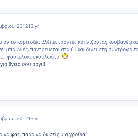
μβρίου, 2012
13 yr
υ αν το κοριτσάκι βλέπει τσόντες καπνίζοντας κουβανέζικα
νει μπουνιές, παντρευεται στα 61 και δινει στη σύντροφο τ
ι....φασκελοκουκούλωσ΄τα!
για!!!γεια σου αργι!!
μβρίου, 2012
13 yr
λο να φας, παρά να δώσεις μια γροθιά"