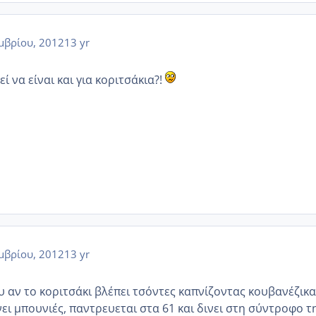
μβρίου, 2012
13 yr
ί να είναι και για κοριτσάκια?!
μβρίου, 2012
13 yr
υ αν το κοριτσάκι βλέπει τσόντες καπνίζοντας κουβανέζικα
νει μπουνιές, παντρευεται στα 61 και δινει στη σύντροφο τ