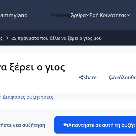
ammyland
Φόρουμ
Άρθρα
Ροή Κοινότητας
ις
25 πράγματα που θέλω να ξέρει ο γιος μου
 ξέρει ο γιος
Share
Ακόλουθο
n
Διάφορες συζητήσεις
νήστε νέα συζήτηση
Απαντήστε σε αυτή τη συζή