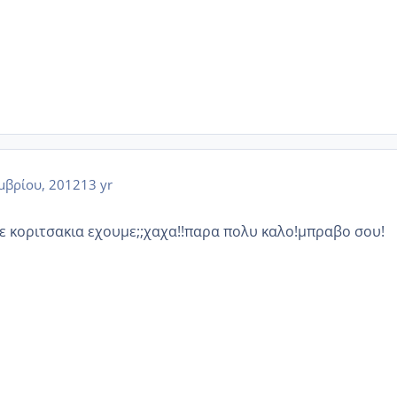
μβρίου, 2012
13 yr
σε κοριτσακια εχουμε;;χαχα!!παρα πολυ καλο!μπραβο σου!