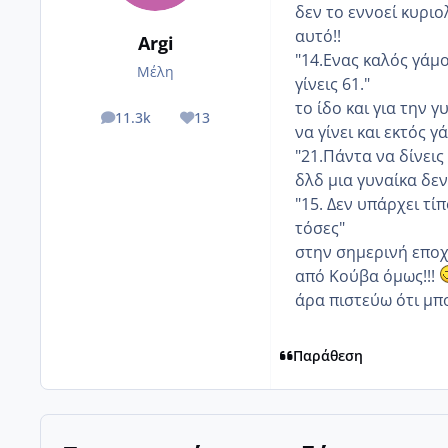
δεν το εννοεί κυριο
αυτό!!
Argi
"14.Ενας καλός γάμο
Μέλη
γίνεις 61."
το ίδο και για την 
11.3k
13
posts
Reputation
να γίνει και εκτός γ
"21.Πάντα να δίνεις
δλδ μια γυναίκα δε
"15. Δεν υπάρχει τί
τόσες"
στην σημερινή εποχ
από Κούβα όμως!!!
άρα πιστεύω ότι μπο
Παράθεση