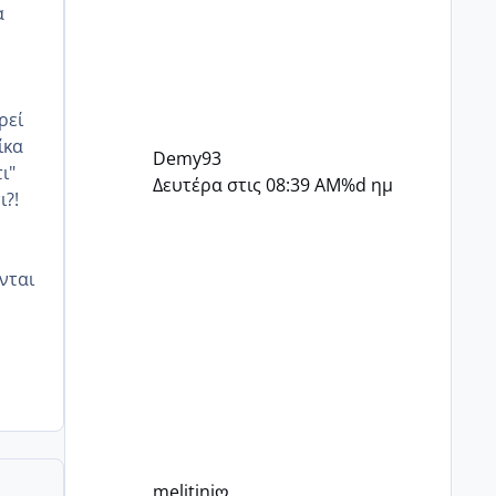
α
ρεί
ίκα
Demy93
ι"
Δευτέρα στις 08:39 AM
%d ημ
ι?!
νται
melitiniღ