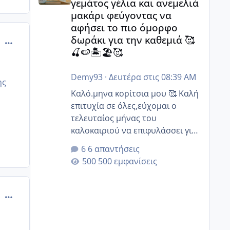
γεμάτος γέλια και ανεμελιά
μακάρι φεύγοντας να
αφήσει το πιο όμορφο
δωράκι για την καθεμιά 🥰
comment_880053
🍒🍉🏝️🏖️🥰
Demy93
·
Δευτέρα στις 08:39 AM
ης
Καλό.μηνα κορίτσια μου 🥰 Καλή
επιτυχία σε όλες,εύχομαι ο
τελευταίος μήνας του
καλοκαιριού να επιφυλάσσει για
όλες σας την πιο όμορφη
6 απαντήσεις
έκπληξη 🧿 @Elk @Melikara86
500 εμφανίσεις
@Παρασκευαιδου @Zenia z
@melitiniღ @Christi.D. @flowerv
@Riaa @Ngsofia
comment_880081