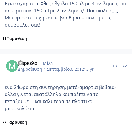
Εχω ευχαριστα. Χθες εβγαλα 150 μλ με 3 αντλησεις και
σημερα παλι 150 ml με 2 αντλησεις!! Παω καλα ε;;;;;
Μου φερατε τυχη και με βοηθησατε πολυ με τις
συμβουλες σας!
Παράθεση
comment_877090
Author stats
μαρκελα
Μέλη
Δημοσίευση
4 Σεπτεμβρίου, 2012
13 yr
ένα 24ωρο στη συντήρηση, μετά-αμαρτια βεβαια-
αλλα γινεται ακατάλληλο και πρέπει να το
πετάξουμε.... και καλυτερα σε πλαστικα
μπουκαλάκια....
Παράθεση