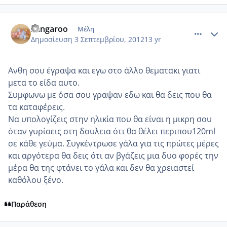
comment_876883
Author stats
kangaroo
Μέλη
Δημοσίευση
3 Σεπτεμβρίου, 2012
13 yr
Ανθη σου έγραψα και εγω στο άλλο θεματακι γιατι
μετα το είδα αυτο.
Συμφωνω με όσα σου γραψαν εδω και θα δεις που θα
τα καταφέρεις.
Να υπολογίζεις στην ηλικία που θα είναι η μικρη σου
όταν γυρίσεις στη δουλεια ότι θα θέλει περιπου120ml
σε κάθε γεύμα. Συγκέντρωσε γάλα για τις πρώτες μέρες
και αργότερα θα δεις ότι αν βγάζεις μια δυο φορές την
μέρα θα της φτάνει το γάλα και δεν θα χρειαστεί
καθόλου ξένο.
Παράθεση