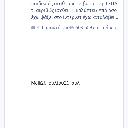
παιδικούς σταθμούς με βαουτσερ ΕΣΠΑ
τι ακριβώς ισχύει. Τι καλύπτει? Από όσο
έχω ψάξει στο ίντερνετ έχω καταλάβει
ότι το βαουτσερ καλύπτει όλα τα
4 απαντήσεις
609 εμφανίσεις
δίδακτρα και τα τροφεια του ιδιωτικού
παιδικού σταθμού για όποιον το έχει
πάρει. Οι παιδικοί σταθμοί έχουν
υπογράψει σύμβαση με την ΕΕΤΑΑ ότι
δέχονται παιδιά με βαουτσερ και ότι
αυτό τα καλύπτει όλα εκτός από έξτρα
όπως σχολικό λεωφορείο κτλ. Είναι
παράνομο να χρεώνουν κάτι επιπλέον.
Melli
26 Ιουλίου
26 Ιουλ
Εγώ πήγα σε έναν ιδιωτικό παιδικό στ