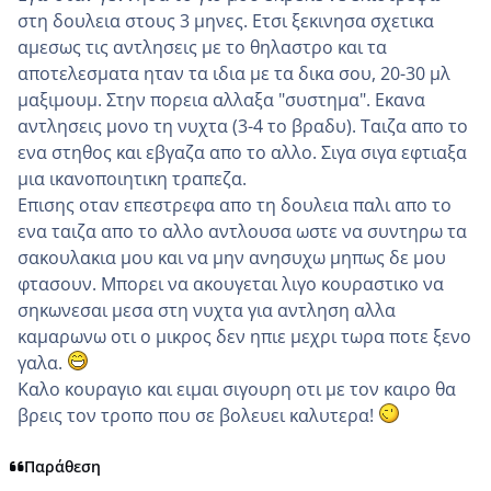
στη δουλεια στους 3 μηνες. Ετσι ξεκινησα σχετικα
αμεσως τις αντλησεις με το θηλαστρο και τα
αποτελεσματα ηταν τα ιδια με τα δικα σου, 20-30 μλ
μαξιμουμ. Στην πορεια αλλαξα "συστημα". Εκανα
αντλησεις μονο τη νυχτα (3-4 το βραδυ). Ταιζα απο το
ενα στηθος και εβγαζα απο το αλλο. Σιγα σιγα εφτιαξα
μια ικανοποιητικη τραπεζα.
Επισης οταν επεστρεφα απο τη δουλεια παλι απο το
ενα ταιζα απο το αλλο αντλουσα ωστε να συντηρω τα
σακουλακια μου και να μην ανησυχω μηπως δε μου
φτασουν. Μπορει να ακουγεται λιγο κουραστικο να
σηκωνεσαι μεσα στη νυχτα για αντληση αλλα
καμαρωνω οτι ο μικρος δεν ηπιε μεχρι τωρα ποτε ξενο
γαλα.
Καλο κουραγιο και ειμαι σιγουρη οτι με τον καιρο θα
βρεις τον τροπο που σε βολευει καλυτερα!
Παράθεση