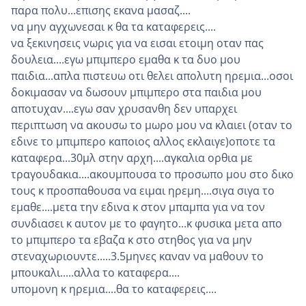
παρα πολυ...επισης εκανα μασαζ....
να μην αγχωνεσαι κ θα τα καταφερεις....
να ξεκινησεις νωρις για να εισαι ετοιμη οταν πας
δουλεια....εγω μπιμπερο εμαθα κ τα δυο μου
παιδια...απλα πιστευω οτι θελει απολυτη ηρεμια...οσοι
δοκιμασαν να δωσουν μπιμπερο στα παιδια μου
αποτυχαν....εγω σαν χρυσανθη δεν υπαρχει
περιπτωση να ακουσω το μωρο μου να κλαιει (οταν το
εδινε το μπιμπερο καποιος αλλος εκλαιγε)οποτε τα
καταφερα...30μλ στην αρχη....αγκαλια ορθια με
τραγουδακια....ακουμπουσα το προσωπο μου στο δικο
τους κ προσπαθουσα να ειμαι ηρεμη....σιγα σιγα το
εμαθε....μετα την εδινα κ στον μπαμπα για να τον
συνδιασει κ αυτον με το φαγητο...κ φυσικα μετα απο
το μπιμπερο τα εβαζα κ στο στηθος για να μην
στεναχωριουντε.....3.5μηνες καναν να μαθουν το
μπουκαλι.....αλλα το καταφερα....
υπομονη κ ηρεμια....θα το καταφερεις....