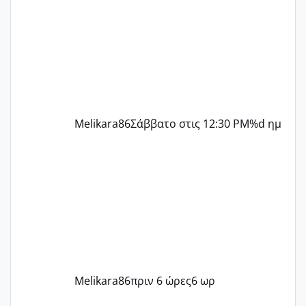
ήρθα απλά είδα λίγα ροζ έκανα υπέρηχο
την επομενη μέρα και το ενδομήτριό
ήταν 11,1 χιλιοστά πολύ κα
Melikara86
Σάββατο στις 12:30 PM
%d ημ
Melikara86
πριν 6 ώρες
6 ωρ