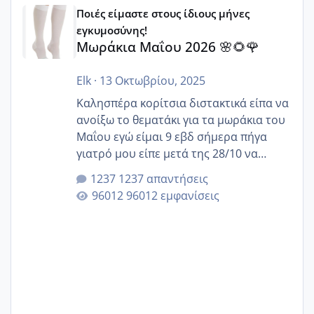
Μωράκια Μαΐου 2026 🌸🌻🌹
Ποιές είμαστε στους ίδιους μήνες
εγκυμοσύνης!
Μωράκια Μαΐου 2026 🌸🌻🌹
Elk
·
13 Οκτωβρίου, 2025
Καλησπέρα κορίτσια διστακτικά είπα να
ανοίξω το θεματάκι για τα μωράκια του
Μαΐου εγώ είμαι 9 εβδ σήμερα πήγα
γιατρό μου είπε μετά της 28/10 να
κλείσω ραντεβού για την αυχενική είναι
1237 απαντήσεις
καμιά άλλη κοπέλα να γεννάει Μάιο ;;
96012 εμφανίσεις