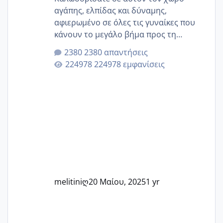
αγάπης, ελπίδας και δύναμης,
αφιερωμένο σε όλες τις γυναίκες που
κάνουν το μεγάλο βήμα προς τη
μητρότητα μέσω εξωσωματικής το 2025.
2380 απαντήσεις
Εδώ θα μοιραστούμε αγωνίες, χαρές,
224978 εμφανίσεις
εμπειρίες και κάθε μικρή ή μεγάλη
στιγμή αυτού του ξεχωριστού ταξιδιού.
Καμία δεν είναι μόνη – όλες μαζί
μπορούμε να στηρίξουμε η μία την
άλλη, να δώσουμε κουράγιο στις
δύσκολες στιγμές και να γιορτάσουμε
τις μικρές και μεγάλες νίκες. Είτε είστε
στο στάδιο της προετοιμασίας, είτε
ετοιμάζεστε
melitiniღ
20 Μαίου, 2025
1 yr