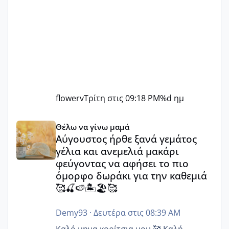
flowerv
Τρίτη στις 09:18 PM
%d ημ
Αύγουστος ήρθε ξανά γεμάτος γέλια και ανεμελιά μακάρι 
Θέλω να γίνω μαμά
Αύγουστος ήρθε ξανά γεμάτος
γέλια και ανεμελιά μακάρι
φεύγοντας να αφήσει το πιο
όμορφο δωράκι για την καθεμιά
🥰🍒🍉🏝️🏖️🥰
Demy93
·
Δευτέρα στις 08:39 AM