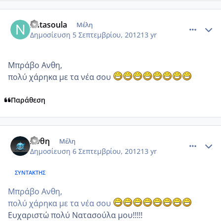
comment_877190
Author stats
natasoula
Μέλη
Δημοσίευση
5 Σεπτεμβρίου, 2012
13 yr
Μπράβο Ανθη,
πολύ χάρηκα με τα νέα σου
Παράθεση
comment_877621
Author stats
Ανθη
Μέλη
Δημοσίευση
6 Σεπτεμβρίου, 2012
13 yr
ΣΥΝΤΆΚΤΗΣ
Μπράβο Ανθη,
πολύ χάρηκα με τα νέα σου
Ευχαριστώ πολύ Νατασούλα μου!!!!!