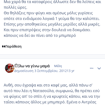
Μια χαρά θα τα καταφέρεις άλλωστε δεν θα λείπεις και
πολλές ώρες.
Θα θηλάζεις πριν φύγει και αμέσως μόλις γυρίσεις
οπότε στο ενδιάμεσο λογικά 1 γεύμα θα την καλύπτει.
Επίσης μην αποθηκεύεις μεγάλες μερίδες αλλά μικρές.
Και πριν επιστρέψεις στην δουλειά να δοκιμάσει
κάποιος να δεί αν πίνει από το μπιμπερό
Παράθεση
comment_876692
Author stats
Θέλω να γίνω μαμά
Μέλη
Δημοσίευση
3 Σεπτεμβρίου, 2012
13 yr
Ανθή, σου έγραψα και στο καφέ μας, αλλά πάνω σ'
αυτό που λέει η Νατασούλα, συμφωνώ, θα πρέπει εσύ
να φύγεις απ' το σπίτι ή να κρυφτείς κάπου, και να την
ταΐσει κάποιος άλλος με μπιμπερό. Εμένα ο Αντρέας