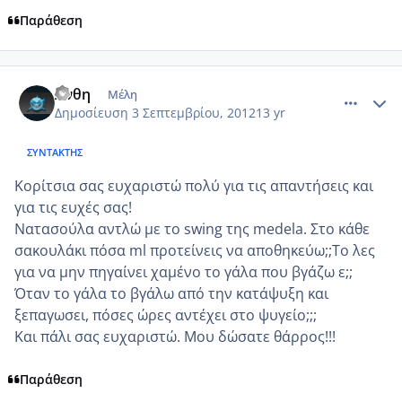
Παράθεση
comment_876878
Author stats
Ανθη
Μέλη
Δημοσίευση
3 Σεπτεμβρίου, 2012
13 yr
ΣΥΝΤΆΚΤΗΣ
Koρίτσια σας ευχαριστώ πολύ για τις απαντήσεις και
για τις ευχές σας!
Νατασούλα αντλώ με το swing της medela. Στο κάθε
σακουλάκι πόσα ml προτείνεις να αποθηκεύω;;Το λες
για να μην πηγαίνει χαμένο το γάλα που βγάζω ε;;
Όταν το γάλα το βγάλω από την κατάψυξη και
ξεπαγωσει, πόσες ώρες αντέχει στο ψυγείο;;;
Και πάλι σας ευχαριστώ. Μου δώσατε θάρρος!!!
Παράθεση