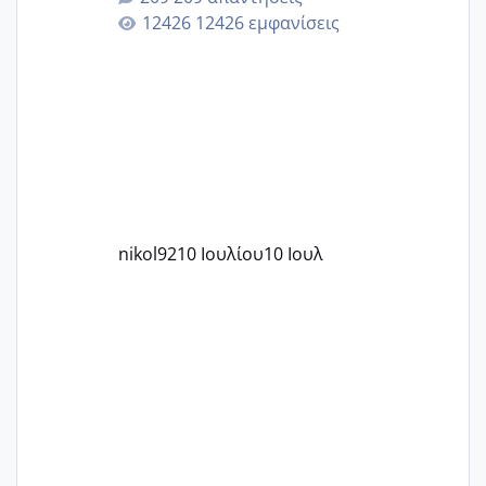
12426 εμφανίσεις
nikol92
10 Ιουλίου
10 Ιουλ