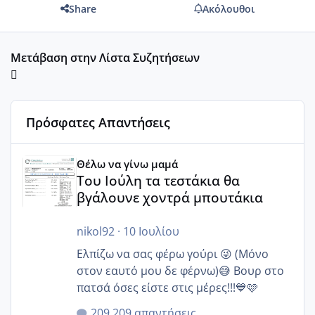
Share
Ακόλουθοι
Μετάβαση στην Λίστα Συζητήσεων
Πρόσφατες Απαντήσεις
Του Ιούλη τα τεστάκια θα βγάλουνε χοντρά μπουτάκια
Θέλω να γίνω μαμά
Του Ιούλη τα τεστάκια θα
βγάλουνε χοντρά μπουτάκια
nikol92
·
10 Ιουλίου
Ελπίζω να σας φέρω γούρι 😜 (Μόνο
στον εαυτό μου δε φέρνω)😅 Βουρ στο
πατσά όσες είστε στις μέρες!!!💙🩷
209 απαντήσεις