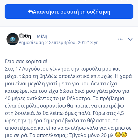
Απαντήστε σε αυτή τη συζήτηση
comment_876575
Author stats
Ανθη
Μέλη
Δημοσίευση
2 Σεπτεμβρίου, 2012
13 yr
Γεια σας κορίτσια!
Στις 17 Αυγούστου γέννησα την κορούλα μου και
μέχρι τώρα τη θηλάζω αποκλειστικά επιτυχώς. Η χαρά
μου είναι μεγάλη γιατί με το γιο μου δεν τα είχα
καταφέρει και του είχα δώσει δικό μου γάλα μόνο για
40 μέρες αντλώντας το με θήλαστρο. Το πρόβλημα
είναι ότι μόλις σαραντίσω θα πρέπει να επιστρέψω
στη δουλειά. Δε θα λείπω όμως πολύ. Γύρω στις 4,5
ώρες την ημέρα.Σήμερα έβγαλα το θήλαστρο, το
αποστείρωσα και είπα να αντλήσω γάλα για να μπω σε
μια σειρά. Το αποτέλεσμα;; Έβγαλα μόνο 20 μλ