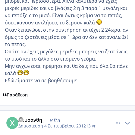
μπορεί και περισσότερα. Απλά καλύτερα να έχεις
μικρές μερίδες και να βγάζεις 2 ή 3 παρά 1 μεγάλη και
να πετάξεις το μισό. Είναι όντως κρίμα να το πετάς,
όσες κάνουν αντλήσεις το ξέρουν καλά
Όταν ξεπαγώσει στην συντήρηση αντέχει 2 24ωρα, αν
όμως το ζεστάνεις μέσα σε 1 ώρα αν δεν καταναλωθεί
το πετάς.
Οπότε αν έχεις μεγάλες μερίδες μπορείς να ζεστάνεις
το μισό και το άλλο στο επόμενο γεύμα.
Μην αγχώνεσαι, ηρέμησε και θα δείς που όλα θα πάνε
καλά
Εδώ είμαστε να σε βοηθήσουμε
Παράθεση
comment_876918
Author stats
Χρυσάνθη_
Μέλη
Δημοσίευση
4 Σεπτεμβρίου, 2012
13 yr