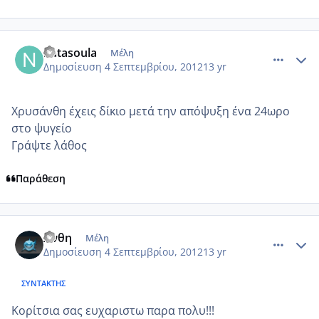
comment_876938
Author stats
natasoula
Μέλη
Δημοσίευση
4 Σεπτεμβρίου, 2012
13 yr
Χρυσάνθη έχεις δίκιο μετά την απόψυξη ένα 24ωρο
στο ψυγείο
Γράψτε λάθος
Παράθεση
comment_877080
Author stats
Ανθη
Μέλη
Δημοσίευση
4 Σεπτεμβρίου, 2012
13 yr
ΣΥΝΤΆΚΤΗΣ
Κορίτσια σας ευχαριστω παρα πολυ!!!