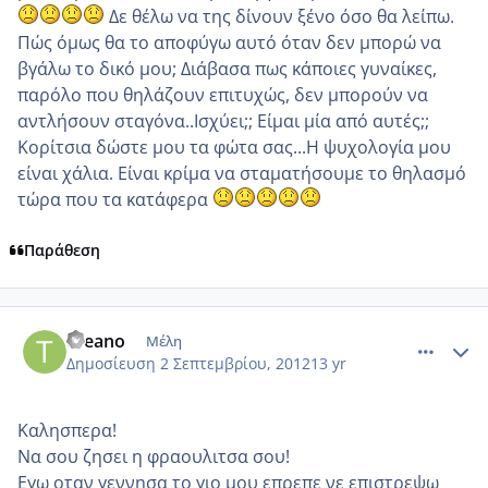
Δε θέλω να της δίνουν ξένο όσο θα λείπω.
Πώς όμως θα το αποφύγω αυτό όταν δεν μπορώ να
βγάλω το δικό μου; Διάβασα πως κάποιες γυναίκες,
παρόλο που θηλάζουν επιτυχώς, δεν μπορούν να
αντλήσουν σταγόνα..Ισχύει;; Είμαι μία από αυτές;;
Κορίτσια δώστε μου τα φώτα σας...Η ψυχολογία μου
είναι χάλια. Είναι κρίμα να σταματήσουμε το θηλασμό
τώρα που τα κατάφερα
Παράθεση
comment_876587
Author stats
theano
Μέλη
Δημοσίευση
2 Σεπτεμβρίου, 2012
13 yr
Καλησπερα!
Να σου ζησει η φραουλιτσα σου!
Εγω οταν γεννησα το γιο μου επρεπε νε επιστρεψω