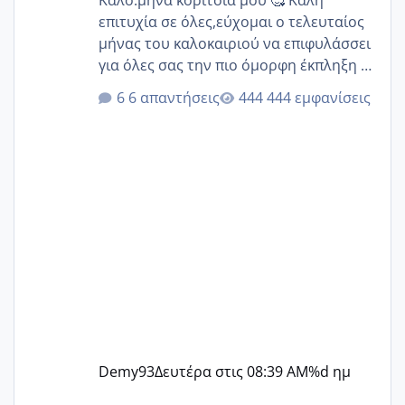
Καλό.μηνα κορίτσια μου 🥰 Καλή
επιτυχία σε όλες,εύχομαι ο τελευταίος
μήνας του καλοκαιριού να επιφυλάσσει
για όλες σας την πιο όμορφη έκπληξη 🧿
@Elk @Melikara86 @Παρασκευαιδου
6 απαντήσεις
444 εμφανίσεις
@Zenia z @melitiniღ @Christi.D.
@flowerv @Riaa @Ngsofia
Demy93
Δευτέρα στις 08:39 AM
%d ημ