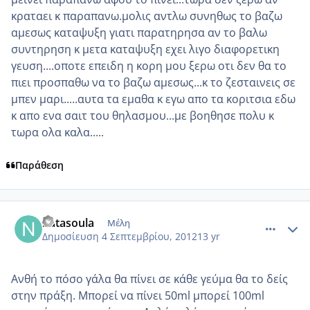
κραταει κ παραπανω.μολις αντλω συνηθως το βαζω
αμεσως καταψυξη γιατι παρατηρησα αν το βαλω
συντηρηση κ μετα καταψυξη εχει λιγο διαφορετικη
γευση....οποτε επειδη η κορη μου ξερω οτι δεν θα το
πιει προσπαθω να το βαζω αμεσως...κ το ζεσταινεις σε
μπεν μαρι.....αυτα τα εμαθα κ εγω απο τα κοριτσια εδω
κ απο ενα σαιτ του θηλασμου...με βοηθησε πολυ κ
τωρα ολα καλα.....
Παράθεση
comment_876915
Author stats
natasoula
Μέλη
Δημοσίευση
4 Σεπτεμβρίου, 2012
13 yr
Ανθή το πόσο γάλα θα πίνει σε κάθε γεύμα θα το δείς
στην πράξη. Μπορεί να πίνει 50ml μπορεί 100ml