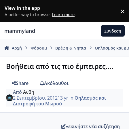
Μετάβαση σε περιεχόμενο
View in the app
×
D
A better way to browse.
Learn more
.
mammyland
Σύνδεση
Αρχή
Φόρουμ
Βρέφη & Νήπια
Θηλασμός και Δ
Βοήθεια από τις πιο έμπειρες....
Share
Ακόλουθοι
Από
Ανθη
2 Σεπτεμβρίου, 2012
13 yr
in
Θηλασμός και
Διατροφή του Μωρού
Ξεκινήστε νέα συζήτηση