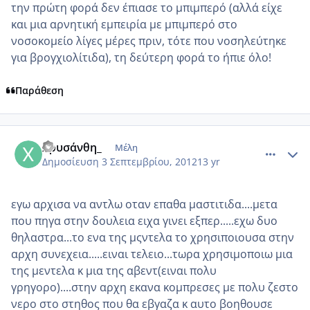
την πρώτη φορά δεν έπιασε το μπιμπερό (αλλά είχε
και μια αρνητική εμπειρία με μπιμπερό στο
νοσοκομείο λίγες μέρες πριν, τότε που νοσηλεύτηκε
για βρογχιολίτιδα), τη δεύτερη φορά το ήπιε όλο!
Παράθεση
comment_876703
Author stats
Χρυσάνθη_
Μέλη
Δημοσίευση
3 Σεπτεμβρίου, 2012
13 yr
εγω αρχισα να αντλω οταν επαθα μαστιτιδα....μετα
που πηγα στην δουλεια ειχα γινει εξπερ.....εχω δυο
θηλαστρα...το ενα της μςντελα το χρησιποιουσα στην
αρχη συνεχεια.....ειναι τελειο...τωρα χρησιμοποιω μια
της μεντελα κ μια της αβεντ(ειναι πολυ
γρηγορο)....στην αρχη εκανα κομπρεσες με πολυ ζεστο
νερο στο στηθος που θα εβγαζα κ αυτο βοηθουσε