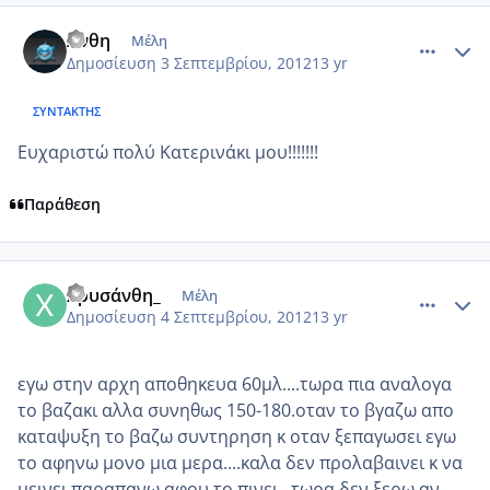
comment_876885
Author stats
Ανθη
Μέλη
Δημοσίευση
3 Σεπτεμβρίου, 2012
13 yr
ΣΥΝΤΆΚΤΗΣ
Ευχαριστώ πολύ Κατερινάκι μου!!!!!!!
Παράθεση
comment_876909
Author stats
Χρυσάνθη_
Μέλη
Δημοσίευση
4 Σεπτεμβρίου, 2012
13 yr
εγω στην αρχη αποθηκευα 60μλ....τωρα πια αναλογα
το βαζακι αλλα συνηθως 150-180.οταν το βγαζω απο
καταψυξη το βαζω συντηρηση κ οταν ξεπαγωσει εγω
το αφηνω μονο μια μερα....καλα δεν προλαβαινει κ να
μεινει παραπανω αφου το πινει...τωρα δεν ξερω αν