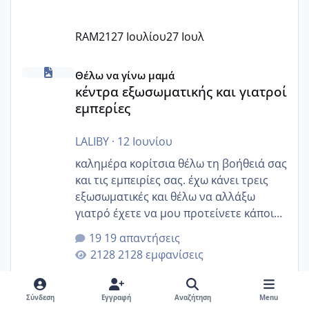
RAM21
27 Ιουλίου
27 Ιουλ
κέντρα εξωσωματικής και γιατροί εμπερίες
Θέλω να γίνω μαμά
κέντρα εξωσωματικής και γιατροί
εμπερίες
LALIBY
·
12 Ιουνίου
καλημέρα κορίτσια θέλω τη βοήθειά σας
και τις εμπειρίες σας. έχω κάνει τρεις
εξωσωματικές και θέλω να αλλάξω
γιατρό έχετε να μου προτείνετε κάποιον
που μείνατε ευχαριστημένες και είχατε
19 απαντήσεις
επιιτυχία? έκανα στο υγεία με τον
2128 εμφανίσεις
ζερβομανωλάκη (δεν το εψαξε καθόλου
το θέμα δεν μου άρεσε καθο΄λου) και
στο γένεσις με τον πάντο
Σύνδεση
Εγγραφή
Αναζήτηση
Menu