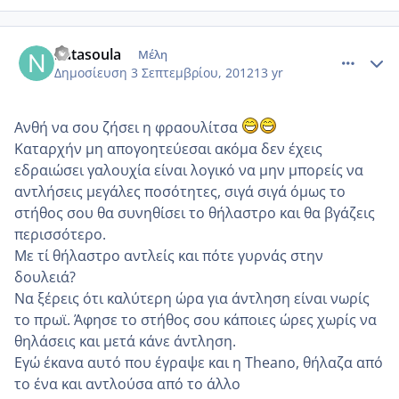
comment_876689
Author stats
natasoula
Μέλη
Δημοσίευση
3 Σεπτεμβρίου, 2012
13 yr
Ανθή να σου ζήσει η φραουλίτσα
Καταρχήν μη απογοητεύεσαι ακόμα δεν έχεις
εδραιώσει γαλουχία είναι λογικό να μην μπορείς να
αντλήσεις μεγάλες ποσότητες, σιγά σιγά όμως το
στήθος σου θα συνηθίσει το θήλαστρο και θα βγάζεις
περισσότερο.
Με τί θήλαστρο αντλείς και πότε γυρνάς στην
δουλειά?
Να ξέρεις ότι καλύτερη ώρα για άντληση είναι νωρίς
το πρωϊ. Άφησε το στήθος σου κάποιες ώρες χωρίς να
θηλάσεις και μετά κάνε άντληση.
Εγώ έκανα αυτό που έγραψε και η Theano, θήλαζα από
το ένα και αντλούσα από το άλλο