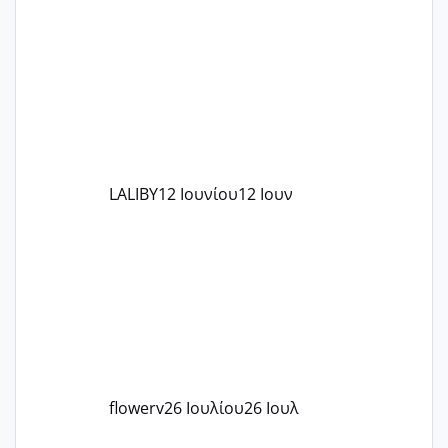
το θέμα δεν μου άρεσε καθο΄λου) και
στο γένεσις με τον πάντο
LALIBY
12 Ιουνίου
12 Ιουν
flowerv
26 Ιουλίου
26 Ιουλ
Έχω μπερδευτεί