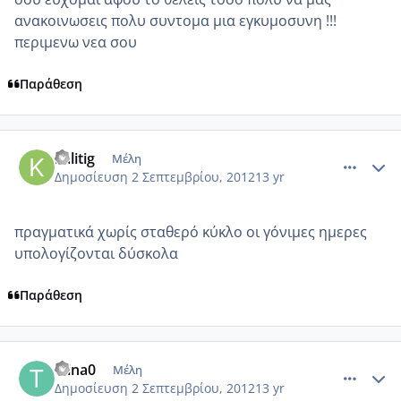
ανακοινωσεις πολυ συντομα μια εγκυμοσυνη !!!
περιμενω νεα σου
Παράθεση
comment_876462
Author stats
kalitig
Μέλη
Δημοσίευση
2 Σεπτεμβρίου, 2012
13 yr
πραγματικά χωρίς σταθερό κύκλο οι γόνιμες ημερες
υπολογίζονται δύσκολα
Παράθεση
comment_876479
Author stats
tzina0
Μέλη
Δημοσίευση
2 Σεπτεμβρίου, 2012
13 yr