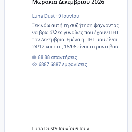
Μωράκια Δεκεμβρίου 2026
Luna Dust
·
9 Ιουνίου
Ξεκινάω αυτή τη συζήτηση ψάχνοντας
να βρω άλλες γυναίκες που έχουν ΠΗΤ
τον Δεκέμβριο. Εμένα η ΠΗΤ μου είναι
24/12 και στις 16/06 είναι το ραντεβού
της αυχενικής διαφάνειας. Έχω αρκετό
88 απαντήσεις
άγχος και οι μέρες δεν φαίνεται να
6887 εμφανίσεις
περνάνε με τίποτα.
Luna Dust
9 Ιουνίου
9 Ιουν