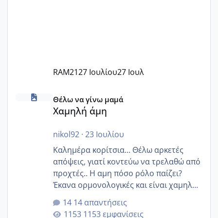
RAM21
27 Ιουλίου
27 Ιουλ
Χαμηλή άμη
Θέλω να γίνω μαμά
Χαμηλή άμη
nikol92
·
23 Ιουλίου
Καλημέρα κορίτσια... Θέλω αρκετές
απόψεις, γιατί κοντεύω να τρελαθώ από
προχτές.. Η αμη πόσο ρόλο παίζει?
Έκανα ορμονολογικές και είναι χαμηλή
για την ηλικία μου.. Είχα ήδη μια
14 απαντήσεις
εγκυμοσύνη, που έπρεπε να τερματιστεί
1153 εμφανίσεις