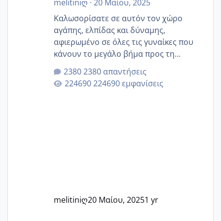
melitiniღ
·
20 Μαίου, 2025
Καλωσορίσατε σε αυτόν τον χώρο
αγάπης, ελπίδας και δύναμης,
αφιερωμένο σε όλες τις γυναίκες που
κάνουν το μεγάλο βήμα προς τη
μητρότητα μέσω εξωσωματικής το 2025.
2380 απαντήσεις
Εδώ θα μοιραστούμε αγωνίες, χαρές,
224690 εμφανίσεις
εμπειρίες και κάθε μικρή ή μεγάλη
στιγμή αυτού του ξεχωριστού ταξιδιού.
Καμία δεν είναι μόνη – όλες μαζί
μπορούμε να στηρίξουμε η μία την
άλλη, να δώσουμε κουράγιο στις
δύσκολες στιγμές και να γιορτάσουμε
τις μικρές και μεγάλες νίκες. Είτε είστε
στο στάδιο της προετοιμασίας, είτε
ετοιμάζεστε
melitiniღ
20 Μαίου, 2025
1 yr