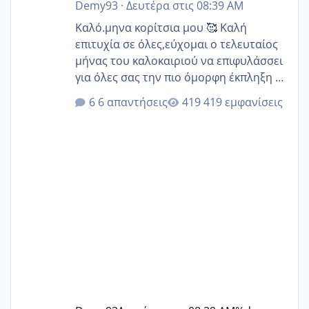
Demy93
·
Δευτέρα στις 08:39 AM
Καλό.μηνα κορίτσια μου 🥰 Καλή
επιτυχία σε όλες,εύχομαι ο τελευταίος
μήνας του καλοκαιριού να επιφυλάσσει
για όλες σας την πιο όμορφη έκπληξη 🧿
@Elk @Melikara86 @Παρασκευαιδου
6 απαντήσεις
419 εμφανίσεις
@Zenia z @melitiniღ @Christi.D.
@flowerv @Riaa @Ngsofia