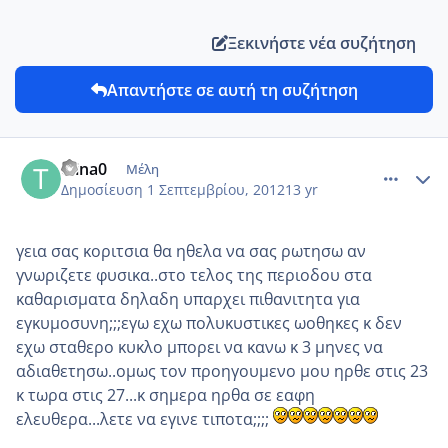
Ξεκινήστε νέα συζήτηση
Απαντήστε σε αυτή τη συζήτηση
comment_876406
Author stats
tzina0
Μέλη
Δημοσίευση
1 Σεπτεμβρίου, 2012
13 yr
γεια σας κοριτσια θα ηθελα να σας ρωτησω αν
γνωριζετε φυσικα..στο τελος της περιοδου στα
καθαρισματα δηλαδη υπαρχει πιθανιτητα για
εγκυμοσυνη;;;εγω εχω πολυκυστικες ωοθηκες κ δεν
εχω σταθερο κυκλο μπορει να κανω κ 3 μηνες να
αδιαθετησω..ομως τον προηγουμενο μου ηρθε στις 23
κ τωρα στις 27...κ σημερα ηρθα σε εαφη
ελευθερα...λετε να εγινε τιποτα;;;;