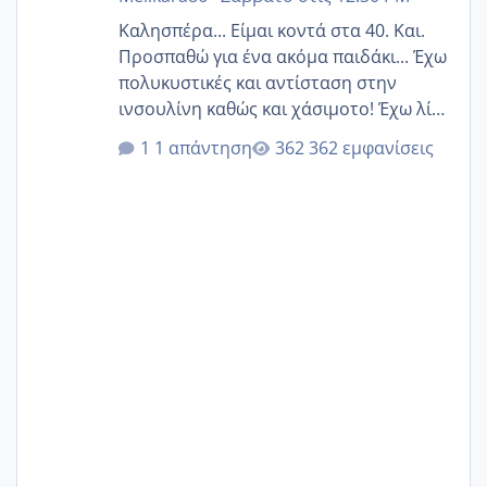
Καλησπέρα... Είμαι κοντά στα 40. Και.
Προσπαθώ για ένα ακόμα παιδάκι... Έχω
πολυκυστικές και αντίσταση στην
ινσουλίνη καθώς και χάσιμοτο! Έχω λίγα
κιλά παραπάνω και όσο κ αν προσπαθώ
1 απάντηση
362 εμφανίσεις
δεν χάνω εύκολα! Προσπαθώ για ακόμη
ένα παιδί εδώ και 1,5 χρόνο! Θέλετε να
γράψετε όσες κοπέλες είστε σε
παρόμοια φάση;; Αυτή την στιγμή έχω
δύο χαμένους κύκλους δεν έχω έρθει
περίοδο αυτό τον μήνα περίμενα 20 δεν
ήρθα απλά είδα λίγα ροζ έκανα υπέρηχο
την επομενη μέρα και το ενδομήτριό
ήταν 11,1 χιλιοστά πολύ κα