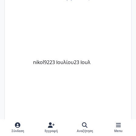
στην 27η εβδομάδα και προσπαθώ 7
μήνες ήδη και αρχίζω να αγχώνομαι με
το 1,18... Είμαι 33.. Κάποια που να έμεινε
με χαμηλή άμη???
nikol92
23 Ιουλίου
23 Ιουλ
nikol92
25 Ιουλίου
25 Ιουλ
Σύνδεση
Εγγραφή
Αναζήτηση
Menu