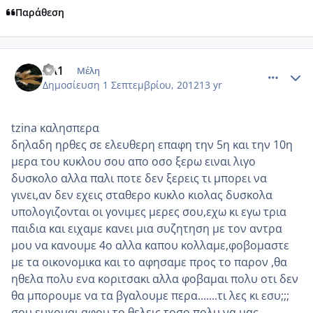
Παράθεση
comment_876411
Author stats
KA1
Μέλη
Δημοσίευση
1 Σεπτεμβρίου, 2012
13 yr
tzina καλησπερα
δηλαδη ηρθες σε ελευθερη επαφη την 5η και την 10η
μερα του κυκλου σου απο οσο ξερω ειναι λιγο
δυσκολο αλλα παλι ποτε δεν ξερεις τι μπορει να
γινει,αν δεν εχεις σταθερο κυκλο κιολας δυσκολα
υπολογιζονται οι γονιμες μερες σου,εχω κι εγω τρια
παιδια και ειχαμε κανει μια συζητηση με τον αντρα
μου να κανουμε 4ο αλλα καπου κολλαμε,φοβομαστε
με τα οικονομικα και το αφησαμε προς το παρον ,θα
ηθελα πολυ ενα κοριτσακι αλλα φοβαμαι πολυ οτι δεν
θα μπορουμε να τα βγαλουμε περα.......τι λες κι εσυ;;;
σου ευχομαι αφου το θελεις τοσο πολυ να μας