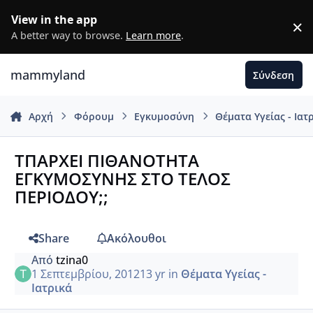
Μετάβαση σε περιεχόμενο
View in the app
×
D
A better way to browse.
Learn more
.
mammyland
Σύνδεση
Αρχή
Φόρουμ
Εγκυμοσύνη
Θέματα Υγείας - Ιατ
ΤΠΑΡΧΕΙ ΠΙΘΑΝΟΤΗΤΑ
ΕΓΚΥΜΟΣΥΝΗΣ ΣΤΟ ΤΕΛΟΣ
ΠΕΡΙΟΔΟΥ;;
Share
Ακόλουθοι
Από
tzina0
1 Σεπτεμβρίου, 2012
13 yr
in
Θέματα Υγείας -
Ιατρικά