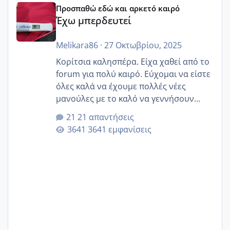
Προσπαθώ εδώ και αρκετό καιρό
Έχω μπερδευτεί
Melikara86
·
27 Οκτωβρίου, 2025
Κορίτσια καλησπέρα. Είχα χαθεί από το
forum για πολύ καιρό. Εύχομαι να είστε
όλες καλά να έχουμε πολλές νέες
μανούλες με το καλό να γεννήσουν
αυτές που ήδη περιμένουν. Να πάρουν
21 απαντήσεις
γερα μωράκια στην αγκαλίτσα τους
3641 εμφανίσεις
🙏🏼🙏🏼 Ας πάμε λοιπόν στο θέμα μου.
Τελευταία περίοδο 25 σεπτεμβρίου
Εδώ και τέσσερις πέντε μέρες νιώθω
αρρωστη δεν έχω κουράγιο για τίποτα
πονάει πολύ το στήθος μου και τα δύο
και βάζω θερμόμετρο και έχω συνεχώς
37 με 37, 3 Έτσι λοιπόν είπα να κάνω
ένα τεστ την παρασ