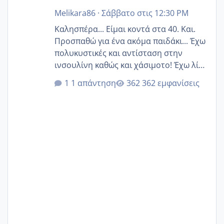
Melikara86
·
Σάββατο στις 12:30 PM
Καλησπέρα... Είμαι κοντά στα 40. Και.
Προσπαθώ για ένα ακόμα παιδάκι... Έχω
πολυκυστικές και αντίσταση στην
ινσουλίνη καθώς και χάσιμοτο! Έχω λίγα
κιλά παραπάνω και όσο κ αν προσπαθώ
1 απάντηση
362 εμφανίσεις
δεν χάνω εύκολα! Προσπαθώ για ακόμη
ένα παιδί εδώ και 1,5 χρόνο! Θέλετε να
γράψετε όσες κοπέλες είστε σε
παρόμοια φάση;; Αυτή την στιγμή έχω
δύο χαμένους κύκλους δεν έχω έρθει
περίοδο αυτό τον μήνα περίμενα 20 δεν
ήρθα απλά είδα λίγα ροζ έκανα υπέρηχο
την επομενη μέρα και το ενδομήτριό
ήταν 11,1 χιλιοστά πολύ κα