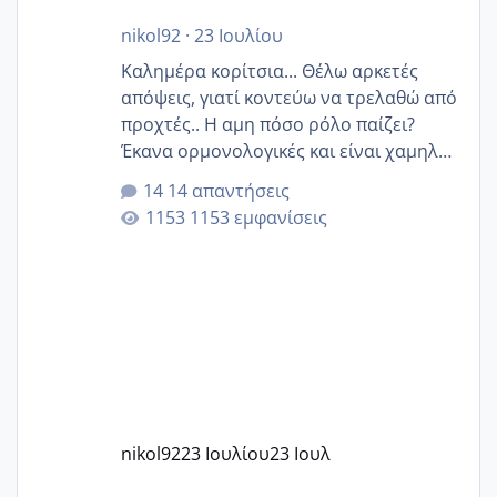
nikol92
·
23 Ιουλίου
Καλημέρα κορίτσια... Θέλω αρκετές
απόψεις, γιατί κοντεύω να τρελαθώ από
προχτές.. Η αμη πόσο ρόλο παίζει?
Έκανα ορμονολογικές και είναι χαμηλή
για την ηλικία μου.. Είχα ήδη μια
14 απαντήσεις
εγκυμοσύνη, που έπρεπε να τερματιστεί
1153 εμφανίσεις
στην 27η εβδομάδα και προσπαθώ 7
μήνες ήδη και αρχίζω να αγχώνομαι με
το 1,18... Είμαι 33.. Κάποια που να έμεινε
με χαμηλή άμη???
nikol92
23 Ιουλίου
23 Ιουλ