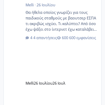
Melli
·
26 Ιουλίου
Θα ήθελα οποίος γνωρίζει για τους
παιδικούς σταθμούς με βαουτσερ ΕΣΠΑ
τι ακριβώς ισχύει. Τι καλύπτει? Από όσο
έχω ψάξει στο ίντερνετ έχω καταλάβει
ότι το βαουτσερ καλύπτει όλα τα
4 απαντήσεις
600 εμφανίσεις
δίδακτρα και τα τροφεια του ιδιωτικού
παιδικού σταθμού για όποιον το έχει
πάρει. Οι παιδικοί σταθμοί έχουν
υπογράψει σύμβαση με την ΕΕΤΑΑ ότι
δέχονται παιδιά με βαουτσερ και ότι
αυτό τα καλύπτει όλα εκτός από έξτρα
όπως σχολικό λεωφορείο κτλ. Είναι
παράνομο να χρεώνουν κάτι επιπλέον.
Melli
26 Ιουλίου
26 Ιουλ
Εγώ πήγα σε έναν ιδιωτικό παιδικό στ