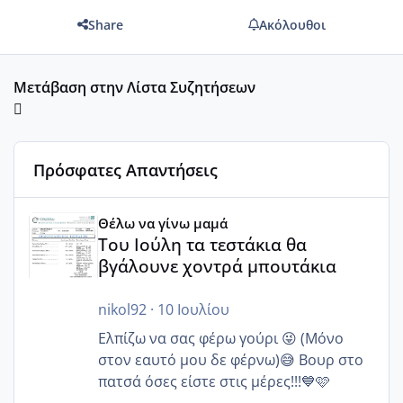
Share
Ακόλουθοι
Μετάβαση στην Λίστα Συζητήσεων
Πρόσφατες Απαντήσεις
Του Ιούλη τα τεστάκια θα βγάλουνε χοντρά μπουτάκια
Θέλω να γίνω μαμά
Του Ιούλη τα τεστάκια θα
βγάλουνε χοντρά μπουτάκια
nikol92
·
10 Ιουλίου
Ελπίζω να σας φέρω γούρι 😜 (Μόνο
στον εαυτό μου δε φέρνω)😅 Βουρ στο
πατσά όσες είστε στις μέρες!!!💙🩷