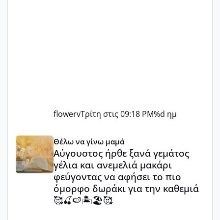
flowerv
Τρίτη στις 09:18 PM
%d ημ
Αύγουστος ήρθε ξανά γεμάτος γέλια και ανεμελιά μακάρι 
Θέλω να γίνω μαμά
Αύγουστος ήρθε ξανά γεμάτος
γέλια και ανεμελιά μακάρι
φεύγοντας να αφήσει το πιο
όμορφο δωράκι για την καθεμιά
🥰🍒🍉🏝️🏖️🥰