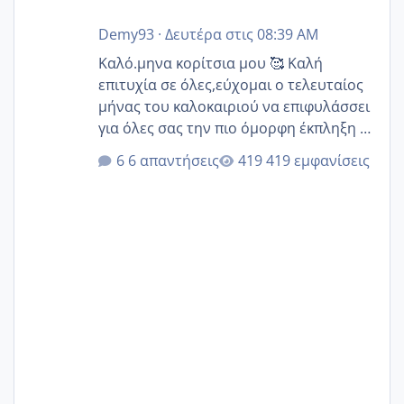
Demy93
·
Δευτέρα στις 08:39 AM
Καλό.μηνα κορίτσια μου 🥰 Καλή
επιτυχία σε όλες,εύχομαι ο τελευταίος
μήνας του καλοκαιριού να επιφυλάσσει
για όλες σας την πιο όμορφη έκπληξη 🧿
@Elk @Melikara86 @Παρασκευαιδου
6 απαντήσεις
419 εμφανίσεις
@Zenia z @melitiniღ @Christi.D.
@flowerv @Riaa @Ngsofia