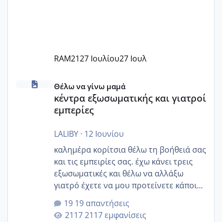
RAM21
27 Ιουλίου
27 Ιουλ
κέντρα εξωσωματικής και γιατροί εμπερίες
Θέλω να γίνω μαμά
κέντρα εξωσωματικής και γιατροί
εμπερίες
LALIBY
·
12 Ιουνίου
καλημέρα κορίτσια θέλω τη βοήθειά σας
και τις εμπειρίες σας. έχω κάνει τρεις
εξωσωματικές και θέλω να αλλάξω
γιατρό έχετε να μου προτείνετε κάποιον
που μείνατε ευχαριστημένες και είχατε
19 απαντήσεις
επιιτυχία? έκανα στο υγεία με τον
2117 εμφανίσεις
ζερβομανωλάκη (δεν το εψαξε καθόλου