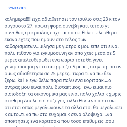
ΣΥΝΤΆΚΤΗΣ
καλημερα!!!!!ειχα αδιαθετησει τον ιουλιο στις 23 κ τον
αυγουστο 27..πρωτη φορα συνεβη κατι τετοιο γτ
συνηθως η περιοδος ερχεται οποτε θελει...ελευθερα
εκανα εχτες που ημουν στο τελος των
καθαρισματων...μιλησα με γιατρο κ μου ειπε οτι ειναι
πολυ πιθανο για εγκυμοσυνη αν απο χτες μεσα σε 5
μερες απελευθερωθει ενα ωαριο τοτε θα γινει
γονιμοποιηση γτ το σπερμα ζει 5 μερες στην μητρα αν
ομως αδιαθετησω σε 25 μερες...τωρα τι να πω δεν
ξερω..ka1 κ εγω θελω παρα πολυ ενα κοριτσακι...ο
αντρας μου ειναι πολυ διστακτικος...εγω ειμαι πιο
αισιοδοξη τα οικονομικα μας ειναι πολυ χαλια κ χωρις
σταθερη δουλεια ο συζυγος..αλλα θελω να πιστευω
οτι ετσι οπως μεγαλωνουνε τα αλλα ετσι θα μεγαλωσει
κ αυτο..τι να πω στο ευχομαι κ σενα ολοψυχα....να
αποκτησεις ενα κοριτσακι που τοσο επιθυμεις..σου