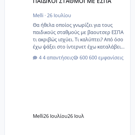
ΠΑΙΔΙΚΟΙ ΣΤΑΘΜΟΙ ΜΕ ΕΣΠΑ
Melli
·
26 Ιουλίου
Θα ήθελα οποίος γνωρίζει για τους
παιδικούς σταθμούς με βαουτσερ ΕΣΠΑ
τι ακριβώς ισχύει. Τι καλύπτει? Από όσο
έχω ψάξει στο ίντερνετ έχω καταλάβει
ότι το βαουτσερ καλύπτει όλα τα
4 απαντήσεις
600 εμφανίσεις
δίδακτρα και τα τροφεια του ιδιωτικού
παιδικού σταθμού για όποιον το έχει
πάρει. Οι παιδικοί σταθμοί έχουν
υπογράψει σύμβαση με την ΕΕΤΑΑ ότι
δέχονται παιδιά με βαουτσερ και ότι
αυτό τα καλύπτει όλα εκτός από έξτρα
όπως σχολικό λεωφορείο κτλ. Είναι
παράνομο να χρεώνουν κάτι επιπλέον.
Melli
26 Ιουλίου
26 Ιουλ
Εγώ πήγα σε έναν ιδιωτικό παιδικό στ