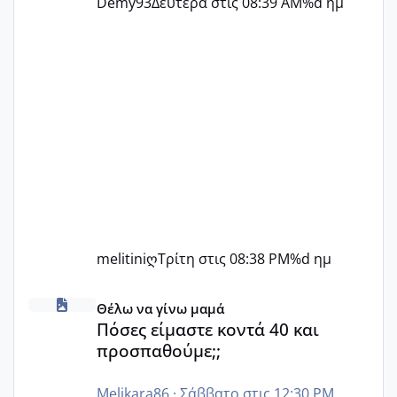
Demy93
Δευτέρα στις 08:39 AM
%d ημ
melitiniღ
Τρίτη στις 08:38 PM
%d ημ
Πόσες είμαστε κοντά 40 και προσπαθούμε;;
Θέλω να γίνω μαμά
Πόσες είμαστε κοντά 40 και
προσπαθούμε;;
Melikara86
·
Σάββατο στις 12:30 PM