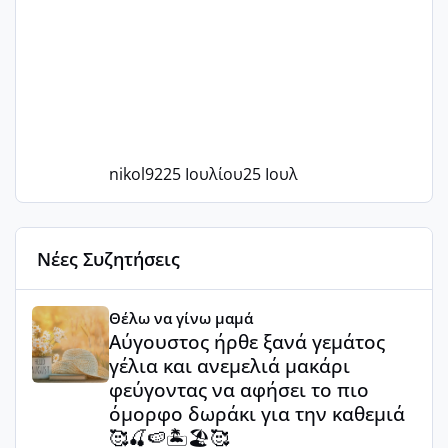
nikol92
25 Ιουλίου
25 Ιουλ
Νέες Συζητήσεις
Αύγουστος ήρθε ξανά γεμάτος γέλια και ανεμελιά μακάρι 
Θέλω να γίνω μαμά
Αύγουστος ήρθε ξανά γεμάτος
γέλια και ανεμελιά μακάρι
φεύγοντας να αφήσει το πιο
όμορφο δωράκι για την καθεμιά
🥰🍒🍉🏝️🏖️🥰