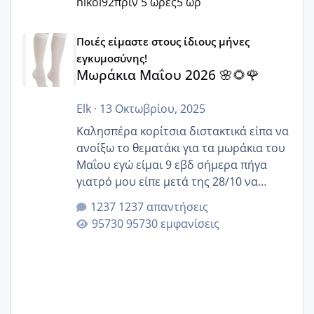
nikol92
πριν 5 ώρες
5 ωρ
Μωράκια Μαΐου 2026 🌸🌻🌹
Ποιές είμαστε στους ίδιους μήνες
εγκυμοσύνης!
Μωράκια Μαΐου 2026 🌸🌻🌹
Elk
·
13 Οκτωβρίου, 2025
Καλησπέρα κορίτσια διστακτικά είπα να
ανοίξω το θεματάκι για τα μωράκια του
Μαΐου εγώ είμαι 9 εβδ σήμερα πήγα
γιατρό μου είπε μετά της 28/10 να
κλείσω ραντεβού για την αυχενική είναι
1237 απαντήσεις
καμιά άλλη κοπέλα να γεννάει Μάιο ;;
95730 εμφανίσεις