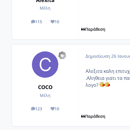
Μέλη
115
10
posts
Reputation
Παράθεση
Δημοσίευση
26 Ιανου
Αλεξιτα καλη επιτυ
.Αληθεια γιατι τα π
λογο?
COCO
Μέλη
123
10
posts
Reputation
Παράθεση