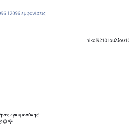
12096 εμφανίσεις
nikol92
10 Ιουλίου
1
μήνες εγκυμοσύνης!
🌻🌹