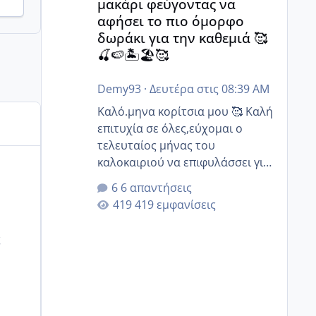
μακάρι φεύγοντας να
αφήσει το πιο όμορφο
δωράκι για την καθεμιά 🥰
🍒🍉🏝️🏖️🥰
Demy93
·
Δευτέρα στις 08:39 AM
Καλό.μηνα κορίτσια μου 🥰 Καλή
επιτυχία σε όλες,εύχομαι ο
τελευταίος μήνας του
καλοκαιριού να επιφυλάσσει για
όλες σας την πιο όμορφη
6 απαντήσεις
έκπληξη 🧿 @Elk @Melikara86
419 εμφανίσεις
@Παρασκευαιδου @Zenia z
@melitiniღ @Christi.D. @flowerv
ς
@Riaa @Ngsofia