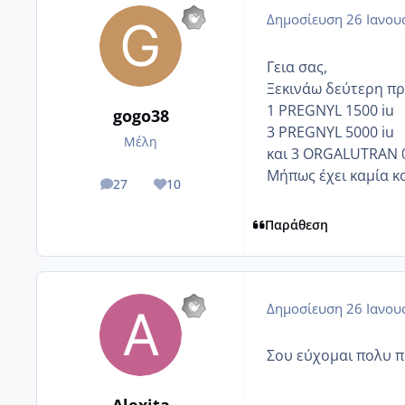
Δημοσίευση
26 Ιανου
Γεια σας,
Ξεκινάω δεύτερη πρ
1 PREGNYL 1500 iu
gogo38
3 PREGNYL 5000 iu
Μέλη
και 3 ΟRGALUTRAN 
Μήπως έχει καμία κ
27
10
posts
Reputation
Παράθεση
Δημοσίευση
26 Ιανου
Σου εύχομαι πολυ πολ
Alexita