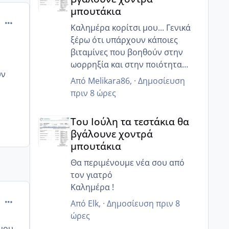
μπουτάκια
comment_825011
Καλημέρα κορίτσι μου... Γενικά
ξέρω ότι υπάρχουν κάποιες
υ
βιταμίνες που βοηθούν στην
.
ωορρηξία και στην ποιότητα
υν
τους... Εμένα έδωσε της
Από
Melikara86
, ·
Δημοσίευση
κουμπαράς μου ο γιατρός
πριν 8 ώρες
κάποιες... Θα την ρωτήσω κ θα
Του Ιούλη τα τεστάκια θα βγάλουνε χοντρά μπουτά
σου της στείλω!
Του Ιούλη τα τεστάκια θα
Επίσης εμένα μου είχε πει για τα
βγάλουνε χοντρά
ινοφερτ!
μπουτάκια
ΑΜΗ είχα κάνει πριν μήνες!
Σε αλά νέα, οι εξετάσει μου
Θα περιμένουμε νέα σου από
χάλια! Μου είπε ότι έτσι δεν θα
τον γιατρό
μείνω έγκυος...εχω φουλ
Καλημέρα !
comment_843223
αντίσταση στην ινσουλίνη και η
Από
Elk
, ·
Δημοσίευση
πριν 8
γλυκοζιωμενη μου ήταν 6.30 παω
ώρες
για ζάχαρο αν δεν προσέξω
 μου