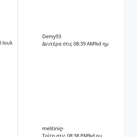
Demy93
0 Ιουλ
Δευτέρα στις 08:39 AM
%d ημ
melitiniღ
Τρίτη στις 08:38 PM
%d ημ