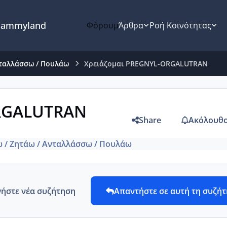
ammyland
Φόρουμ
Άρθρα
Ροή Κοινότητας
νταλλάσσω / Πουλάω
Χρειάζομαι PREGNYL-ORGALUTRAN
ORGALUTRAN
Share
Ακόλουθο
ω / Ζητάω / Ανταλλάσσω / Πουλάω
νήστε νέα συζήτηση
Απαντήστε σε αυτή τη συζή