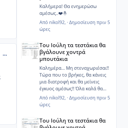
Καλήμερα! Θα ενημερώσω
αμέσως..❤️🤞
Από
nikol92
, ·
Δημοσίευση
πριν 5
ώρες
Του Ιούλη τα τεστάκια θα βγάλουνε χοντρά μπουτά
Του Ιούλη τα τεστάκια θα
βγάλουνε χοντρά
comment_824272
μπουτάκια
Καλημέρα... Μη στεναχωριέσαι!!
Τώρα που το βρήκες, θα κάνεις
ς
μια διατροφή και θα μείνεις
έγκυος αμέσως!! Όλα καλά θα
πάνε είμαι σίγουρη!!!❤️❤️
Από
nikol92
, ·
Δημοσίευση
πριν 5
ώρες
Του Ιούλη τα τεστάκια θα βγάλουνε χοντρά μπουτά
Του Ιούλη τα τεστάκια θα
βγάλουνε χοντρά