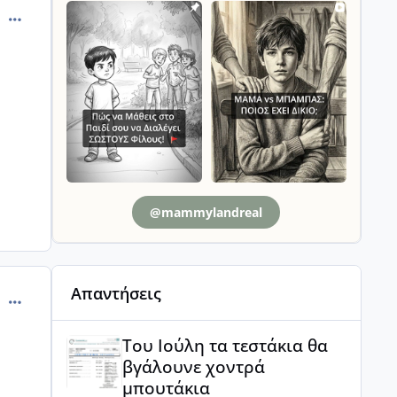
comment_824198
@mammylandreal
Απαντήσεις
comment_824217
Του Ιούλη τα τεστάκια θα βγάλουνε χοντρά μπουτά
Του Ιούλη τα τεστάκια θα
βγάλουνε χοντρά
μπουτάκια