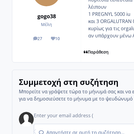
λέιπουν
1 PREGNYL 5000 iu
gogo38
και 3 ΟRGALUTRAN 
Μέλη
κυρίως για τις orgal
αν υπάρχουν μένω Α
27
10
posts
Reputation
Παράθεση
Συμμετοχή στη συζήτηση
Μπορείτε να γράψετε τώρα το μήνυμά σας και να 
για να δημοσιεύσετε το μήνυμα με το ψευδώνυμό 
Απαντήστε σε αυτή τη συζήτηση...