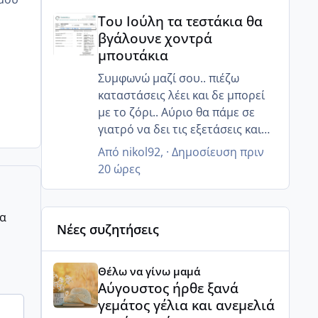
Του Ιούλη τα τεστάκια θα βγάλουνε χοντρά μπουτά
άμεσα να χάσω κιλά!! Για να
Του Ιούλη τα τεστάκια θα
ρυθμιστεί όλο αυτό... Εχθές
βγάλουνε χοντρά
ήμουν μέσα στα νεύρα... Έκλαιγα
μπουτάκια
και δεν ήθελα να μου μιλήσει
άνθρωπος και έκλαιγα με
Συμφωνώ μαζί σου.. πιέζω
αφορμή αλλά πράγματα άσχετα,
καταστάσεις λέει και δε μπορεί
απλά ξέσπασα....
με το ζόρι.. Αύριο θα πάμε σε
γιατρό να δει τις εξετάσεις και
ίσως καταλάβει ότι πρέπει να
Από
nikol92
, ·
Δημοσίευση
πριν
βιαστούμε.. 😒
20 ώρες
ρα
Νέες συζητήσεις
Αύγουστος ήρθε ξανά γεμάτος γέλια και ανεμελιά μ
Θέλω να γίνω μαμά
Αύγουστος ήρθε ξανά
γεμάτος γέλια και ανεμελιά