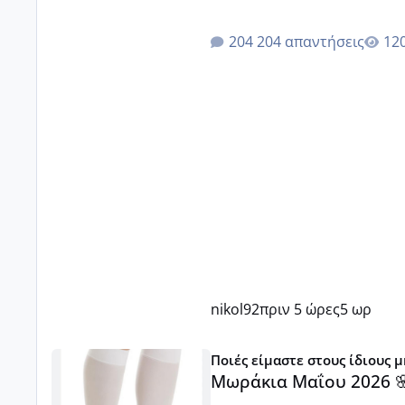
204 απαντήσεις
nikol92
πριν 5 ώρες
5 ωρ
Μωράκια Μαΐου 2026 🌸🌻🌹
Ποιές είμαστε στους ίδιους 
Μωράκια Μαΐου 2026 