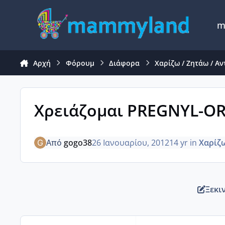
Μετάβαση σε περιεχόμενο
m
Αρχή
Φόρουμ
Διάφορα
Χαρίζω / Ζητάω / Α
Χρειάζομαι PREGNYL-
Από
gogo38
26 Ιανουαρίου, 2012
14 yr
in
Χαρίζ
Ξεκι