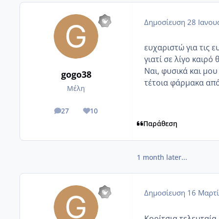
Δημοσίευση
28 Ιανου
ευχαριστώ για τις ε
γιατί σε λίγο καιρό
Ναι, φυσικά και μου
gogo38
τέτοια φάρμακα από
Μέλη
27
10
posts
Reputation
Παράθεση
1 month later...
Δημοσίευση
16 Μαρτί
Κορίτσια τελευταία 