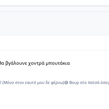
α
 θα βγάλουνε χοντρά μπουτάκια
😜 (Μόνο στον εαυτό μου δε φέρνω)😅 Βουρ στο πατσά όσε