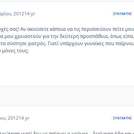
αρίου, 2012
14 yr
ΣΥΝΤΆΚΤΗΣ
υχές σας! Αν ακούσετε κάποια να τις περισσεύουν πείτε μο
 θα μου χρειαστούν για την δεύτερη προσπάθεια, όπως είπα
 τα σύστησε γιατρός. Γιατί υπάρχουν γυναίκες που παίρνο
 μόνες τους;
ου, 2012
14 yr
ΣΥΝΤΆΚΤΗΣ
ερώτηση γιατί δεν με παίρνει ο χρόνος... ξεκίνησα ήδη και