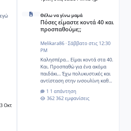
Πόσες είμαστε κοντά 40 και προσπαθούμε;;
Θέλω να γίνω μαμά
Πόσες είμαστε κοντά 40 και
προσπαθούμε;;
Melikara86
·
Σάββατο στις 12:30
PM
Καλησπέρα... Είμαι κοντά στα 40.
Και. Προσπαθώ για ένα ακόμα
παιδάκι... Έχω πολυκυστικές και
αντίσταση στην ινσουλίνη καθώς
και χάσιμοτο! Έχω λίγα κιλά
1 απάντηση
παραπάνω και όσο κ αν
362 εμφανίσεις
προσπαθώ δεν χάνω εύκολα!
3 Οκτ
Προσπαθώ για ακόμη ένα παιδί
εδώ και 1,5 χρόνο! Θέλετε να
γράψετε όσες κοπέλες είστε σε
παρόμοια φάση;; Αυτή την