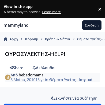
Μετάβαση σε περιεχόμενο
View in the app
×
D
A better way to browse.
Learn more
.
mammyland
Σύνδεση
Αρχή
Φόρουμ
Βρέφη & Νήπια
Θέματα Υγείας - 
ΟΥΡΟΣΥΛΕΚΤΗΣ-HELP!
Share
Ακόλουθοι
Από
bebadomama
6 Μαίου, 2010
16 yr
in
Θέματα Υγείας - Ιατρικά
Ξεκινήστε νέα συζήτηση