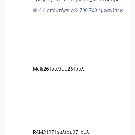
ότι το βαουτσερ καλύπτει όλα τα
4 απαντήσεις
700 εμφανίσεις
δίδακτρα και τα τροφεια του ιδιωτικού
παιδικού σταθμού για όποιον το έχει
πάρει. Οι παιδικοί σταθμοί έχουν
υπογράψει σύμβαση με την ΕΕΤΑΑ ότι
δέχονται παιδιά με βαουτσερ και ότι
αυτό τα καλύπτει όλα εκτός από έξτρα
όπως σχολικό λεωφορείο κτλ. Είναι
παράνομο να χρεώνουν κάτι επιπλέον.
Melli
26 Ιουλίου
26 Ιουλ
Εγώ πήγα σε έναν ιδιωτικό παιδικό στ
RAM21
27 Ιουλίου
27 Ιουλ