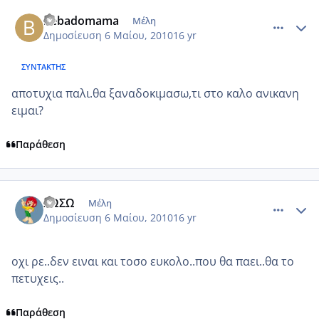
comment_480777
Author stats
bebadomama
Μέλη
Δημοσίευση
6 Μαίου, 2010
16 yr
ΣΥΝΤΆΚΤΗΣ
αποτυχια παλι.θα ξαναδοκιμασω,τι στο καλο ανικανη
ειμαι?
Παράθεση
comment_480781
Author stats
ΣΩΣΩ
Μέλη
Δημοσίευση
6 Μαίου, 2010
16 yr
οχι ρε..δεν ειναι και τοσο ευκολο..που θα παει..θα το
πετυχεις..
Παράθεση