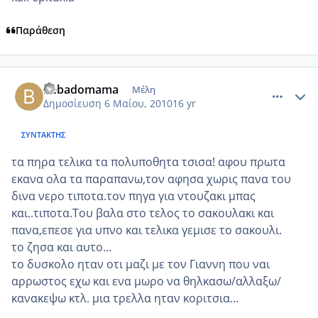
Παράθεση
comment_481268
Author stats
bebadomama
Μέλη
Δημοσίευση
6 Μαίου, 2010
16 yr
ΣΥΝΤΆΚΤΗΣ
τα πηρα τελικα τα πολυποθητα τσισα! αφου πρωτα
εκανα ολα τα παραπανω,τον αφησα χωρις πανα του
δινα νερο τιποτα.τον πηγα για ντουζακι μπας
και..τιποτα.Του βαλα στο τελος το σακουλακι και
πανα,επεσε για υπνο και τελικα γεμισε το σακουλι.
το ζησα και αυτο...
το δυσκολο ηταν οτι μαζι με τον Γιαννη που ναι
αρρωστος εχω και ενα μωρο να θηλκασω/αλλαξω/
κανακεψω κτλ. μια τρελλα ηταν κοριτσια...