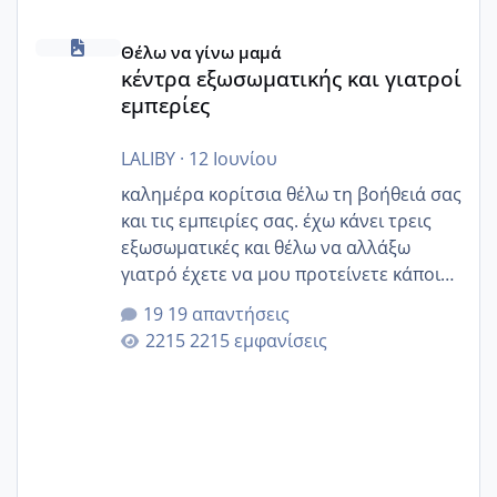
κέντρα εξωσωματικής και γιατροί εμπερίες
Θέλω να γίνω μαμά
κέντρα εξωσωματικής και γιατροί
εμπερίες
LALIBY
·
12 Ιουνίου
καλημέρα κορίτσια θέλω τη βοήθειά σας
και τις εμπειρίες σας. έχω κάνει τρεις
εξωσωματικές και θέλω να αλλάξω
γιατρό έχετε να μου προτείνετε κάποιον
που μείνατε ευχαριστημένες και είχατε
19 απαντήσεις
επιιτυχία? έκανα στο υγεία με τον
2215 εμφανίσεις
ζερβομανωλάκη (δεν το εψαξε καθόλου
το θέμα δεν μου άρεσε καθο΄λου) και
στο γένεσις με τον πάντο