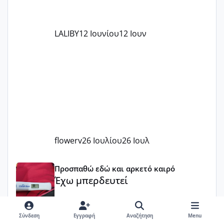
LALIBY
12 Ιουνίου
12 Ιουν
flowerv
26 Ιουλίου
26 Ιουλ
Έχω μπερδευτεί
Προσπαθώ εδώ και αρκετό καιρό
Έχω μπερδευτεί
Melikara86
·
27 Οκτωβρίου, 2025
Σύνδεση
Εγγραφή
Αναζήτηση
Menu
Κορίτσια καλησπέρα. Είχα χαθεί από το