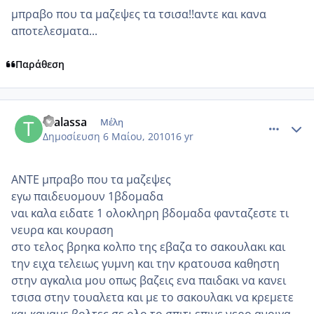
μπραβο που τα μαζεψες τα τσισα!!αντε και κανα
αποτελεσματα...
Παράθεση
comment_481380
Author stats
thalassa
Μέλη
Δημοσίευση
6 Μαίου, 2010
16 yr
ΑΝΤΕ μπραβο που τα μαζεψες
εγω παιδευομουν 1βδομαδα
ναι καλα ειδατε 1 ολοκληρη βδομαδα φανταζεστε τι
νευρα και κουραση
στο τελος βρηκα κολπο της εβαζα το σακουλακι και
την ειχα τελειως γυμνη και την κρατουσα καθηστη
στην αγκαλια μου οπως βαζεις ενα παιδακι να κανει
τσισα στην τουαλετα και με το σακουλακι να κρεμετε
και καναμε βολτες σε ολο το σπιτι επινε νερο ανοιγα