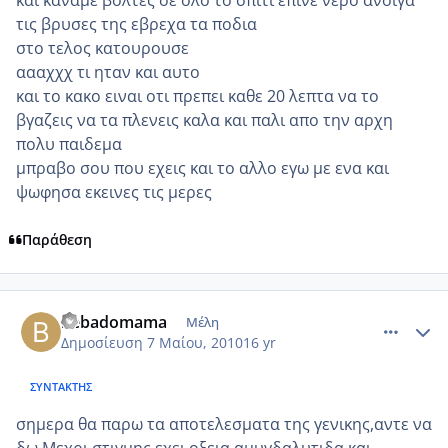
τις βρυσες της εβρεχα τα ποδια
στο τελος κατουρουσε
αααχχχ τι ηταν και αυτο
και το κακο ειναι οτι πρεπει καθε 20 λεπτα να το
βγαζεις να τα πλενεις καλα και παλι απο την αρχη
πολυ παιδεμα
μπραβο σου που εχεις και το αλλο εγω με ενα και
ψωφησα εκεινες τις μερες
Παράθεση
comment_481530
Author stats
bebadomama
Μέλη
Δημοσίευση
7 Μαίου, 2010
16 yr
ΣΥΝΤΆΚΤΗΣ
σημερα θα παρω τα αποτελεσματα της γενικης,αντε να