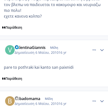
τον βλεπω να παιδευεται το κακομοιρο και νευριαζω
πιο πολυ!
εχετε κανενα κολπο?
Παράθεση
comment_480666
Author stats
ValentinaGiannis
Μέλη
Δημοσίευση
6 Μαίου, 2010
16 yr
pare to pothraki kai kanto san paixnidi
Παράθεση
comment_480667
Author stats
bebadomama
Μέλη
Δημοσίευση
6 Μαίου, 2010
16 yr