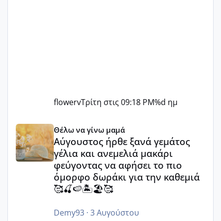
flowerv
Τρίτη στις 09:18 PM
%d ημ
Αύγουστος ήρθε ξανά γεμάτος γέλια και ανεμελιά μακάρι 
Θέλω να γίνω μαμά
Αύγουστος ήρθε ξανά γεμάτος
γέλια και ανεμελιά μακάρι
φεύγοντας να αφήσει το πιο
όμορφο δωράκι για την καθεμιά
🥰🍒🍉🏝️🏖️🥰
Demy93
·
3 Αυγούστου