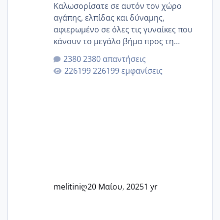
Καλωσορίσατε σε αυτόν τον χώρο
αγάπης, ελπίδας και δύναμης,
αφιερωμένο σε όλες τις γυναίκες που
κάνουν το μεγάλο βήμα προς τη
μητρότητα μέσω εξωσωματικής το 2025.
2380 απαντήσεις
Εδώ θα μοιραστούμε αγωνίες, χαρές,
226199 εμφανίσεις
εμπειρίες και κάθε μικρή ή μεγάλη
στιγμή αυτού του ξεχωριστού ταξιδιού.
Καμία δεν είναι μόνη – όλες μαζί
μπορούμε να στηρίξουμε η μία την
άλλη, να δώσουμε κουράγιο στις
δύσκολες στιγμές και να γιορτάσουμε
τις μικρές και μεγάλες νίκες. Είτε είστε
στο στάδιο της προετοιμασίας, είτε
ετοιμάζεστε
melitiniღ
20 Μαίου, 2025
1 yr