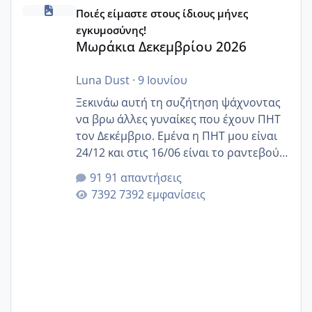
Μωράκια Δεκεμβρίου 2026
Ποιές είμαστε στους ίδιους μήνες
εγκυμοσύνης!
Μωράκια Δεκεμβρίου 2026
Luna Dust
·
9 Ιουνίου
Ξεκινάω αυτή τη συζήτηση ψάχνοντας
να βρω άλλες γυναίκες που έχουν ΠΗΤ
τον Δεκέμβριο. Εμένα η ΠΗΤ μου είναι
24/12 και στις 16/06 είναι το ραντεβού
της αυχενικής διαφάνειας. Έχω αρκετό
91 απαντήσεις
άγχος και οι μέρες δεν φαίνεται να
7392 εμφανίσεις
περνάνε με τίποτα.