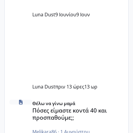
Luna Dust
9 Ιουνίου
9 Ιουν
Luna Dust
πριν 13 ώρες
13 ωρ
Πόσες είμαστε κοντά 40 και προσπαθούμε;;
Θέλω να γίνω μαμά
Πόσες είμαστε κοντά 40 και
προσπαθούμε;;
Melikara86
·
1 Αυγούστου