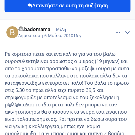
Απαντήστε σε αυτή τη συζήτηση
comment_13240
Author stats
bebadomama
Μέλη
Δημοσίευση
6 Μαίου, 2010
16 yr
Ρε κοριτσια πειτε κανενα κολπο για να του βαλω
ουροσυλεκτη!ειναι αρρωστος ο μικρος (19 μηνων) και
απο τα χαραματα προσπαθω να μαζεψω ουρα με αυτα
τα σακουλακια που κολλανε στο πουλακι αλλα δεν τα
καταφερνω.Εχω εκνευριστει πολυ! Του βαλα το πρωτο
στις 5.30 το πρωι αλλα ειχε πυρετο 39,5 και
στριφογυριζε με αποτελεσμα να του ξεκολλησει η
μ@λ@κια!και το ιδιο μετα παλι,δεν μπορω να τον
ακινητοποιησω θα σπασουν κ τα νευρα του,ειναι που
ειναι ταλαιπωρημενος. Και πρεπει να δωσω ουρα του
για γενικη κ καλλιεργεια,μηπως εχει καμια
ουρολοιμωξη. Τα χω παρει,ειμαι και αυπνη 2 βραδια