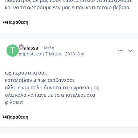
παιδιατρος αν μας πουν τιποτα τετοιο να επιμεινουμε
και να τα αφησουμε.Δεν μας ειπαν κατι τετοιο βεβαια.
Παράθεση
comment_481548
Author stats
thalassa
Μέλη
Δημοσίευση
7 Μαίου, 2010
16 yr
ωχ περαστικα σας
καταλαβαινω πως αισθανεσαι
αλλα ειναι πολυ δυνατα τα μωρακια μας
ολα καλα να πανε με τα αποτελεσματα
φιλακια
Παράθεση
comment_481557
Author stats