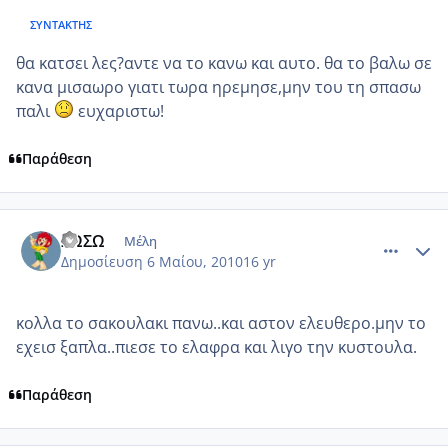
ΣΥΝΤΆΚΤΗΣ
θα κατσει λες?αντε να το κανω και αυτο. θα το βαλω σε
κανα μισαωρο γιατι τωρα ηρεμησε,μην του τη σπασω
παλι
ευχαριστω!
Παράθεση
comment_480691
Author stats
ΣΩΣΩ
Μέλη
Δημοσίευση
6 Μαίου, 2010
16 yr
κολλα το σακουλακι πανω..και αστον ελευθερο.μην το
εχεισ ξαπλα..πιεσε το ελαφρα και λιγο την κυστουλα.
Παράθεση