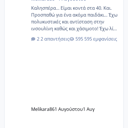
Καλησπέρα... Είμαι κοντά στα 40. Και.
Προσπαθώ για ένα ακόμα παιδάκι... Έχω
πολυκυστικές και αντίσταση στην
ινσουλίνη καθώς και χάσιμοτο! Έχω λίγα
κιλά παραπάνω και όσο κ αν προσπαθώ
2 απαντήσεις
595 εμφανίσεις
δεν χάνω εύκολα! Προσπαθώ για ακόμη
ένα παιδί εδώ και 1,5 χρόνο! Θέλετε να
γράψετε όσες κοπέλες είστε σε
παρόμοια φάση;; Αυτή την στιγμή έχω
δύο χαμένους κύκλους δεν έχω έρθει
περίοδο αυτό τον μήνα περίμενα 20 δεν
ήρθα απλά είδα λίγα ροζ έκανα υπέρηχο
την επομενη μέρα και το ενδομήτριό
ήταν 11,1 χιλιοστά πολύ κα
Melikara86
1 Αυγούστου
1 Αυγ