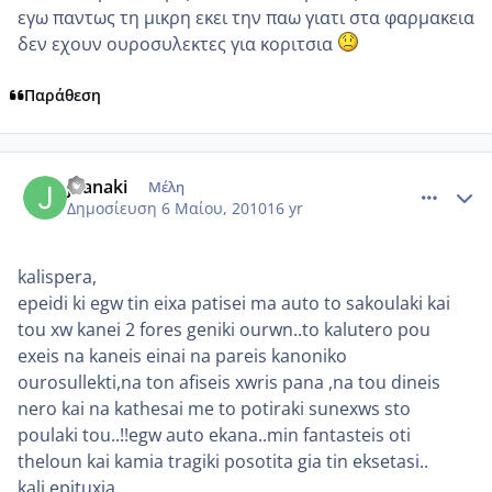
εγω παντως τη μικρη εκει την παω γιατι στα φαρμακεια
δεν εχουν ουροσυλεκτες για κοριτσια
Παράθεση
comment_481159
Author stats
joanaki
Μέλη
Δημοσίευση
6 Μαίου, 2010
16 yr
kalispera,
epeidi ki egw tin eixa patisei ma auto to sakoulaki kai
tou xw kanei 2 fores geniki ourwn..to kalutero pou
exeis na kaneis einai na pareis kanoniko
ourosullekti,na ton afiseis xwris pana ,na tou dineis
nero kai na kathesai me to potiraki sunexws sto
poulaki tou..!!egw auto ekana..min fantasteis oti
theloun kai kamia tragiki posotita gia tin eksetasi..
kali epituxia