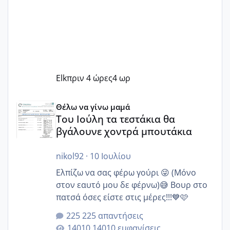
Elk
πριν 4 ώρες
4 ωρ
Του Ιούλη τα τεστάκια θα βγάλουνε χοντρά μπουτάκια
Θέλω να γίνω μαμά
Του Ιούλη τα τεστάκια θα
βγάλουνε χοντρά μπουτάκια
nikol92
·
10 Ιουλίου
Ελπίζω να σας φέρω γούρι 😜 (Μόνο
στον εαυτό μου δε φέρνω)😅 Βουρ στο
πατσά όσες είστε στις μέρες!!!💙🩷
225 απαντήσεις
14010 εμφανίσεις