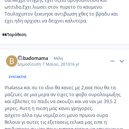
δω.Μεχρι στιγμης εχει οξεια αμυγδαλυτιδα και
ωτιτιδα.Εχει λιωσει στον πυρετο το καυμενο.
Τουλαχιστον ξεκινησε αντιβιωση χθες το βραδυ και
εχει ηδη αρχισει να δειχνει καλυτερα.
Παράθεση
comment_481547
Author stats
bebadomama
Μέλη
Δημοσίευση
7 Μαίου, 2010
16 yr
ΣΥΝΤΆΚΤΗΣ
thalassa και συ το ιδιο θα κανες με 2,ασε που θα τα
μαζευες σε μια μερα αν ειχες το φοβο ουρολοιμωξης
και εβλεπες το παιδι να σκουζει και να ναι με 39,5 2
μερες. Αυτη η πιεση μας κανει γρηγορες.
ασχετο αλλα εγω νομιζα οτι μονο πρωινα ουρα
θελουν γι αυτες τις εξετασεις,τελικα μας ειπε η