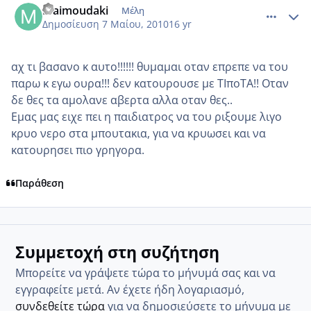
Maimoudaki
Μέλη
Δημοσίευση
7 Μαίου, 2010
16 yr
αχ τι βασανο κ αυτο!!!!!! θυμαμαι οταν επρεπε να του
παρω κ εγω ουρα!!! δεν κατουρουσε με ΤΙποΤΑ!! Οταν
δε θες τα αμολανε αβερτα αλλα οταν θες..
Εμας μας ειχε πει η παιδιατρος να του ριξουμε λιγο
κρυο νερο στα μπουτακια, για να κρυωσει και να
κατουρησει πιο γρηγορα.
Παράθεση
Συμμετοχή στη συζήτηση
Μπορείτε να γράψετε τώρα το μήνυμά σας και να
εγγραφείτε μετά. Αν έχετε ήδη λογαριασμό,
συνδεθείτε τώρα
για να δημοσιεύσετε το μήνυμα με