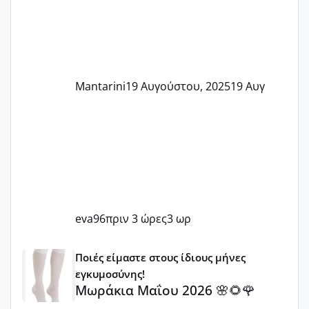
Mantarini
19 Αυγούστου, 2025
19 Αυγ
eva96
πριν 3 ώρες
3 ωρ
Μωράκια Μαΐου 2026 🌸🌻🌹
Ποιές είμαστε στους ίδιους μήνες
εγκυμοσύνης!
Μωράκια Μαΐου 2026 🌸🌻🌹