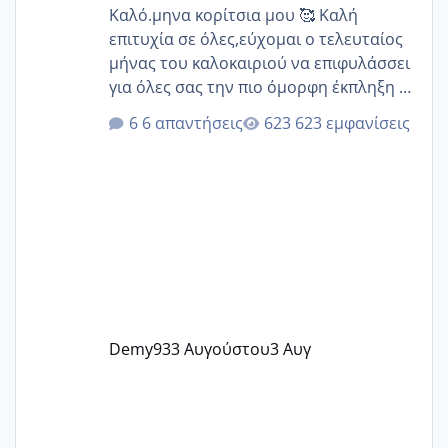
Καλό.μηνα κορίτσια μου 🥰 Καλή
επιτυχία σε όλες,εύχομαι ο τελευταίος
μήνας του καλοκαιριού να επιφυλάσσει
για όλες σας την πιο όμορφη έκπληξη 🧿
@Elk @Melikara86 @Παρασκευαιδου
6 απαντήσεις
623 εμφανίσεις
@Zenia z @melitiniღ @Christi.D.
@flowerv @Riaa @Ngsofia
Demy93
3 Αυγούστου
3 Αυγ