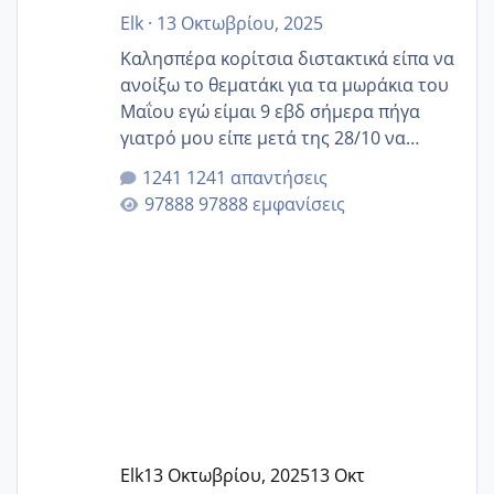
Elk
·
13 Οκτωβρίου, 2025
Καλησπέρα κορίτσια διστακτικά είπα να
ανοίξω το θεματάκι για τα μωράκια του
Μαΐου εγώ είμαι 9 εβδ σήμερα πήγα
γιατρό μου είπε μετά της 28/10 να
κλείσω ραντεβού για την αυχενική είναι
1241 απαντήσεις
καμιά άλλη κοπέλα να γεννάει Μάιο ;;
97888 εμφανίσεις
Elk
13 Οκτωβρίου, 2025
13 Οκτ