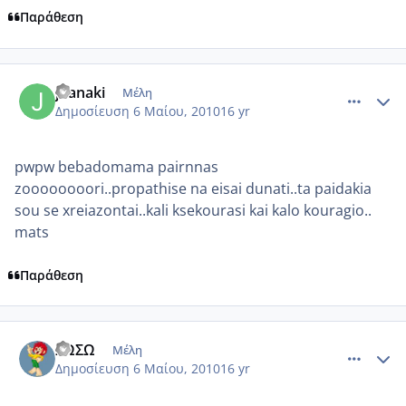
Παράθεση
comment_481348
Author stats
joanaki
Μέλη
Δημοσίευση
6 Μαίου, 2010
16 yr
pwpw bebadomama pairnnas
zoooooooori..propathise na eisai dunati..ta paidakia
sou se xreiazontai..kali ksekourasi kai kalo kouragio..
mats
Παράθεση
comment_481361
Author stats
ΣΩΣΩ
Μέλη
Δημοσίευση
6 Μαίου, 2010
16 yr