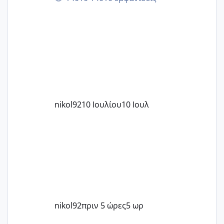
nikol92
10 Ιουλίου
10 Ιουλ
nikol92
πριν 5 ώρες
5 ωρ