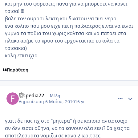
και μην του φορεσεις πανα για να μπορεσει να κανει
τσισα!!!!!
βαλε τον ουροσυλεκτη και δωστου να πιει νερο.
ενα κολπο που μου ειχε πει η παιδιατρος ειναι να ειναι
γυμνα τα ποδια του χωρις καλτσα και να παταει στα
πλακακια(με το κρυο του ερχονται πιο ευκολα τα
τσισακια)
καλη επιτυχια
Παράθεση
comment_480814
Author stats
frapedia72
Μέλη
Δημοσίευση
6 Μαίου, 2010
16 yr
γιατι δε πας πχ στο "μητερα" ή σε καποιο αντιστοιχο
αν δεν εισαι αθηνα, να τα κανουν ολα εκει? θα χεις τα
αποτελεσματα νομιζω σε κανα 2 ωριτσες