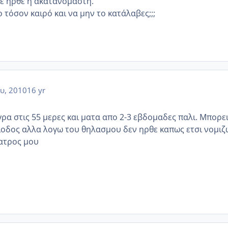
τε ήρθε η ακατανόμαστη.
ο τόσον καιρό και να μην το κατάλαβες;;;
υ, 2010
16 yr
γρα στις 55 μερες και ματα απο 2-3 εβδομαδες παλι. Μπορε
ριοδος αλλα λογω του θηλασμου δεν ηρθε καπως ετσι νομιζ
ιατρος μου