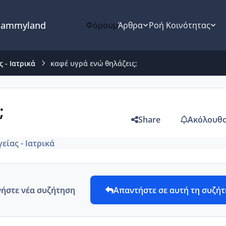
ammyland
Φόρουμ
Άρθρα
Ροή Κοινότητας
 - Ιατρικά
καφέ υγρά ενώ θηλάζεις;
;
Share
Ακόλουθο
είας - Ιατρικά
νήστε νέα συζήτηση
Απαντήστε σε αυτή τη συζή