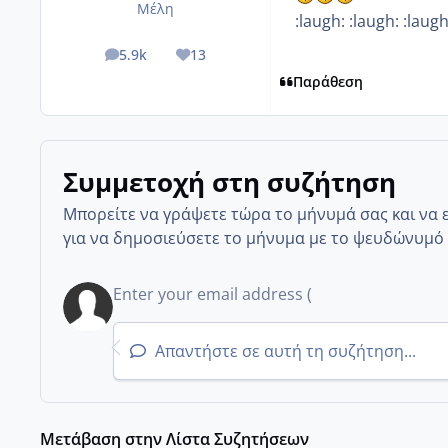
Μέλη
:laugh: :laugh: :laugh
5.9k
13
posts
Reputation
Παράθεση
Συμμετοχή στη συζήτηση
Μπορείτε να γράψετε τώρα το μήνυμά σας και να 
για να δημοσιεύσετε το μήνυμα με το ψευδώνυμό 
Απαντήστε σε αυτή τη συζήτηση...
Μετάβαση στην Λίστα Συζητήσεων