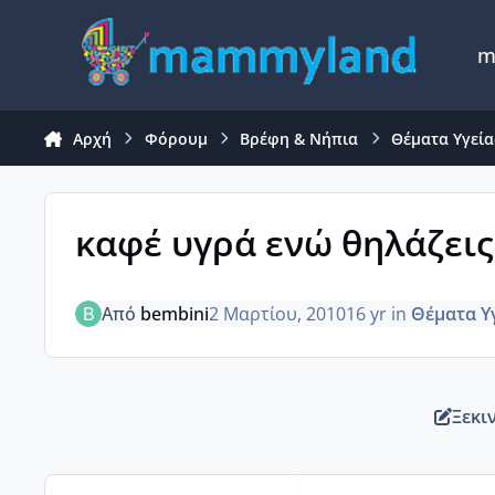
Μετάβαση σε περιεχόμενο
m
Αρχή
Φόρουμ
Βρέφη & Νήπια
Θέματα Υγείας
καφέ υγρά ενώ θηλάζεις
Από
bembini
2 Μαρτίου, 2010
16 yr
in
Θέματα Υγ
Ξεκι