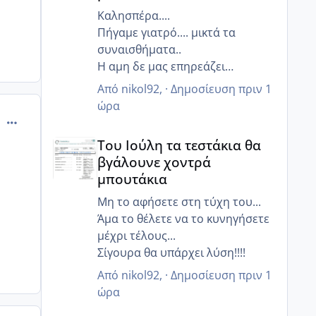
Καλησπέρα....
Πήγαμε γιατρό.... μικτά τα
συναισθήματα..
Η αμη δε μας επηρεάζει
ιδιαίτερα είπε, απλά θέλει απο
Από
nikol92
, ·
Δημοσίευση
πριν 1
Σεπτέμβριο να την επαναλάβω
ώρα
στο Ιασώ και να δούμε είπε τη
comment_424397
Του Ιούλη τα τεστάκια θα βγάλουνε χοντρά μπουτά
διαβατότητα σαλπίγγων...
Του Ιούλη τα τεστάκια θα
Με προβλημάτισε λίγο ο
βγάλουνε χοντρά
γιατρός...
μπουτάκια
Το σπέρμα ήταν πολύ καλό, αλλά
μετά απο 6 ώρες ζούνε μόνο
Μη το αφήσετε στη τύχη του...
20%...
Άμα το θέλετε να το κυνηγήσετε
Μετά απο 12 ώρες ψοφάνε όλα...
μέχρι τέλους...
Οπότε θέλει πιο συχνά επαφή
Σίγουρα θα υπάρχει λύση!!!!
μας είπε...
Από
nikol92
, ·
Δημοσίευση
πριν 1
Πρωί βράδυ σαν αντιβίωση....
ώρα
Με το ζόρι κάνουμε μέρα παρά