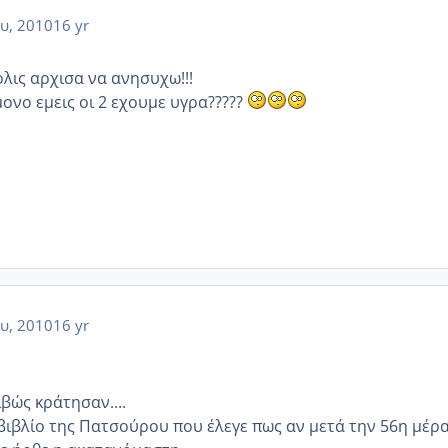
υ, 2010
16 yr
λις αρχισα να ανησυχω!!!
ονο εμεις οι 2 εχουμε υγρα?????
υ, 2010
16 yr
βώς κράτησαν....
βιβλίο της Πατσούρου που έλεγε πως αν μετά την 56η μέρ