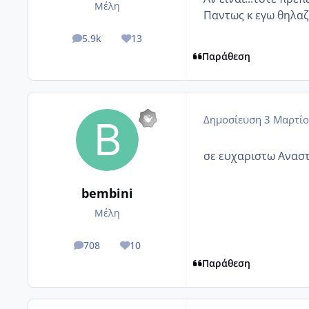
Μέλη
Παντως κ εγω θηλαζ
5.9k
13
posts
Reputation
Παράθεση
Δημοσίευση
3 Μαρτίο
σε ευχαριστω Αναστ
bembini
Μέλη
708
10
posts
Reputation
Παράθεση