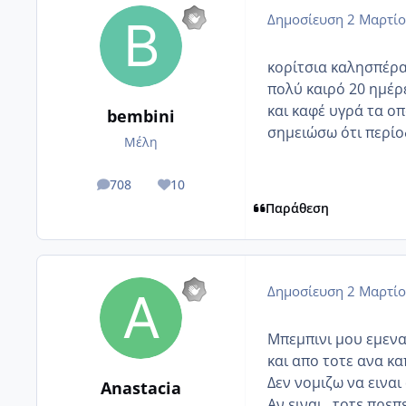
Δημοσίευση
2 Μαρτίο
κορίτσια καλησπέρα
πολύ καιρό 20 ημέρ
και καφέ υγρά τα ο
bembini
σημειώσω ότι περίο
Μέλη
708
10
posts
Reputation
Παράθεση
Δημοσίευση
2 Μαρτίο
Μπεμπινι μου εμενα
και απο τοτε ανα κα
Δεν νομιζω να ειναι
Anastacia
Αν ειναι...τοτε πρε