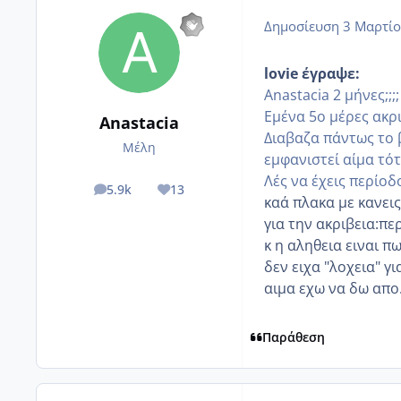
Δημοσίευση
3 Μαρτίο
lovie έγραψε:
Anastacia 2 μήνες;;;;
Εμένα 5ο μέρες ακρι
Anastacia
Διαβαζα πάντως το 
Μέλη
εμφανιστεί αίμα τό
Λές να έχεις περίοδ
5.9k
13
posts
Reputation
καά πλακα με κανε
για την ακριβεια:πε
κ η αληθεια ειναι π
δεν ειχα "λοχεια" γι
αιμα εχω να δω απο
Παράθεση