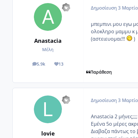
Δημοσίευση
3 Μαρτίο
μπεμπινι μου εγω μο
ολοκληρο μαμμυ κ μ
(αστειευομαι!!!
)
Anastacia
Μέλη
5.9k
13
posts
Reputation
Παράθεση
Δημοσίευση
3 Μαρτίο
Anastacia 2 μήνες;;;;
Εμένα 5ο μέρες ακρι
Διαβαζα πάντως το 
lovie