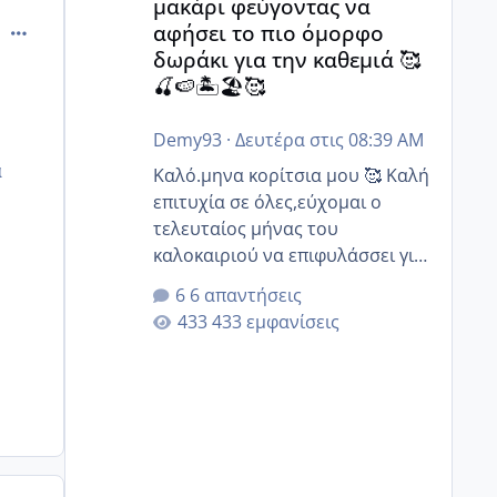
μακάρι φεύγοντας να
comment_424698
αφήσει το πιο όμορφο
δωράκι για την καθεμιά 🥰
🍒🍉🏝️🏖️🥰
Demy93
·
Δευτέρα στις 08:39 AM
α
Καλό.μηνα κορίτσια μου 🥰 Καλή
επιτυχία σε όλες,εύχομαι ο
τελευταίος μήνας του
καλοκαιριού να επιφυλάσσει για
όλες σας την πιο όμορφη
6 απαντήσεις
έκπληξη 🧿 @Elk @Melikara86
433 εμφανίσεις
@Παρασκευαιδου @Zenia z
@melitiniღ @Christi.D. @flowerv
@Riaa @Ngsofia