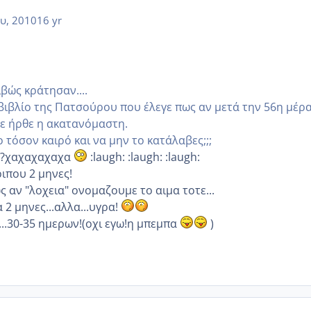
υ, 2010
16 yr
βώς κράτησαν....
βιβλίο της Πατσούρου που έλεγε πως αν μετά την 56η μέρ
τε ήρθε η ακατανόμαστη.
ο τόσον καιρό και να μην το κατάλαβες;;;
ις?χαχαχαχαχα
:laugh: :laugh: :laugh:
ριπου 2 μηνες!
ως αν "λοχεια" ονομαζουμε το αιμα τοτε...
α 2 μηνες...αλλα...υγρα!
...30-35 ημερων!(οχι εγω!η μπεμπα
)