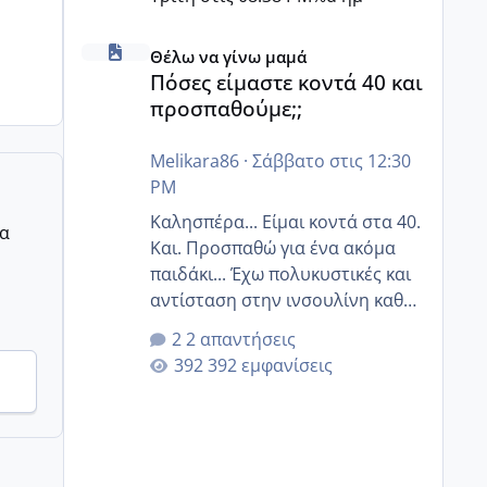
Πόσες είμαστε κοντά 40 και προσπαθούμε;;
Θέλω να γίνω μαμά
Πόσες είμαστε κοντά 40 και
προσπαθούμε;;
Melikara86
·
Σάββατο στις 12:30
PM
Καλησπέρα... Είμαι κοντά στα 40.
ρα
Και. Προσπαθώ για ένα ακόμα
παιδάκι... Έχω πολυκυστικές και
αντίσταση στην ινσουλίνη καθώς
και χάσιμοτο! Έχω λίγα κιλά
2 απαντήσεις
παραπάνω και όσο κ αν
392 εμφανίσεις
προσπαθώ δεν χάνω εύκολα!
Προσπαθώ για ακόμη ένα παιδί
εδώ και 1,5 χρόνο! Θέλετε να
γράψετε όσες κοπέλες είστε σε
παρόμοια φάση;; Αυτή την