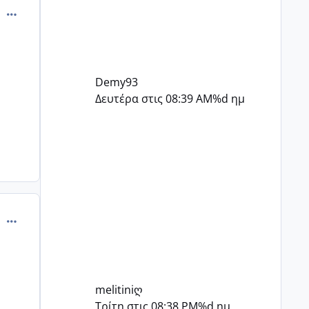
comment_424718
Demy93
Δευτέρα στις 08:39 AM
%d ημ
comment_424758
melitiniღ
Τρίτη στις 08:38 PM
%d ημ