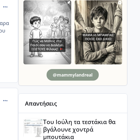
comment_12000
ααρα
δου
@mammylandreal
comment_423349
Απαντήσεις
Του Ιούλη τα τεστάκια θα βγάλουνε χοντρά μπουτά
Του Ιούλη τα τεστάκια θα
βγάλουνε χοντρά
μπουτάκια