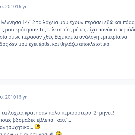
υ, 2010
16 yr
!γέννησα 14/12 τα λόχεια μου έχουν περάσει εδώ και πάα
ες μου κράτησαν.Τις τελευταίες μέρες είχα πονάκια περιό
ποία όμως πέρασαν χθές.Είχε καμία ανάλογη εμπειρία;να
δος δεν μου έχει έρθει και θηλάζω αποκλειστικά
υ, 2010
16 yr
 τα λοχεια κρατησαν πολυ περισσοτερο..2+μηνες!
ποιες βδομαδες εβλεπα "κατι"...
 ανησυχητικο...
πει κ εγω να ανησυχησω!!!